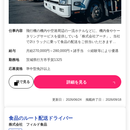
仕事内容
飛行機の機内や空港周辺の一流ホテルなどに、機内食やケー
タリングサービスを提供している「株式会社アーチ」。当社
で2tトラックに乗って食品の配送をご担当いただきます…
給与
月給270,000円～280,000円＋諸手当 ☆経験等により優遇
勤務地
茨城県行方市手賀1325
応募資格
準中型免許以上
詳細を見る
後で見る
更新日： 2026/06/24 掲載終了日： 2026/09/18
食品のルート配送ドライバー
株式会社 フィルド食品