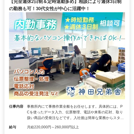
【完全週休2日制＆定時退勤多め】相談により週休3日制
の勤務も可！30代女性が中心に活躍中！
仕事内容
事務所内にて事務作業全般をお任せします。具体的には、P
Cを使ったデータ入力、伝票整理、電話や来客の応対、取り
扱い商品の受発注などです。入社後は簡単な業務からスタ…
給与
月給220,000円～260,000円以上