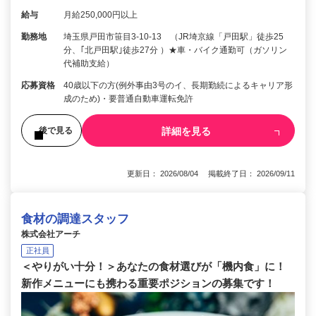
給与
月給250,000円以上
勤務地
埼玉県戸田市笹目3-10-13 （JR埼京線「戸田駅」徒歩25
分、｢北戸田駅｣徒歩27分 ）★車・バイク通勤可（ガソリン
代補助支給）
応募資格
40歳以下の方(例外事由3号のイ、長期勤続によるキャリア形
成のため)・要普通自動車運転免許
詳細を見る
後で見る
更新日： 2026/08/04 掲載終了日： 2026/09/11
食材の調達スタッフ
株式会社アーチ
正社員
＜やりがい十分！＞あなたの食材選びが「機内食」に！
新作メニューにも携わる重要ポジションの募集です！