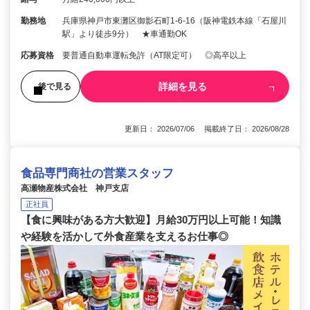
勤務地
兵庫県神戸市東灘区御影石町1-6-16（阪神電鉄本線「石屋川
駅」より徒歩9分） ★車通勤OK
応募資格
要普通自動車運転免許（AT限定可） ◎高卒以上
詳細を見る
後で見る
更新日： 2026/07/06 掲載終了日： 2026/08/28
食品専門商社の営業スタッフ
高瀬物産株式会社 神戸支店
正社員
【食に興味がある方大歓迎】月給30万円以上可能！知識
や経験を活かして外食産業を支えるお仕事◎