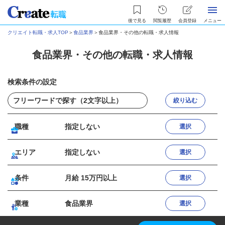
後で見る
閲覧履歴
会員登録
メニュー
クリエイト転職・求人TOP
＞
食品業界
＞
食品業界・その他の転職・求人情報
食品業界・その他の転職・求人情報
検索条件の設定
絞り込む
職種
指定しない
選択
エリア
指定しない
選択
条件
月給 15万円以上
選択
業種
食品業界
選択