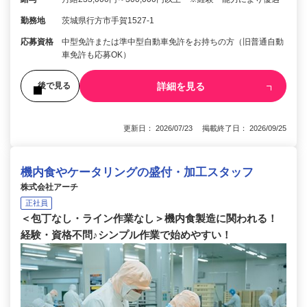
勤務地
茨城県行方市手賀1527-1
応募資格
中型免許または準中型自動車免許をお持ちの方（旧普通自動
車免許も応募OK）
詳細を見る
後で見る
更新日： 2026/07/23 掲載終了日： 2026/09/25
機内食やケータリングの盛付・加工スタッフ
株式会社アーチ
正社員
＜包丁なし・ライン作業なし＞機内食製造に関われる！
経験・資格不問♪シンプル作業で始めやすい！