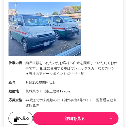
仕事内容
納品依頼をいただいたお客様へ白米を配達していただくお仕
事です。 配達に使用する車はワンボックスカーなどのバン
▼当社のアピールポイント ◎「ザ・配…
給与
月給250,000円以上
勤務地
茨城県つくば市上岩崎1776-2
応募資格
44歳までの未経験の方（例外事由3号のイ） 要普通自動車
運転免許
詳細を見る
後で見る