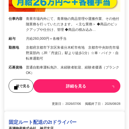
仕事内容
青果市場内外にて、青果物の商品管理や運搬作業、その他付
随業務を行っていただきます。 ＜主な業務＞ ◆商品のピッ
クアップや仕分け、管理 ◆商品の積み込み…
給与
月給260,000円＋各種手当
勤務地
京都府京都市下京区朱雀分木町市有地 京都市中央卸売市場
野菜部内（JR「丹波口」駅より徒歩1分）☆車・バイク・自
転車通勤可
応募資格
普通自動車運転免許、未経験者歓迎、経験者優遇（ブランク
OK）
詳細を見る
後で見る
更新日： 2026/07/06 掲載終了日： 2026/08/28
固定ルート配送の2tドライバー
高瀬物産株式会社 神戸支店