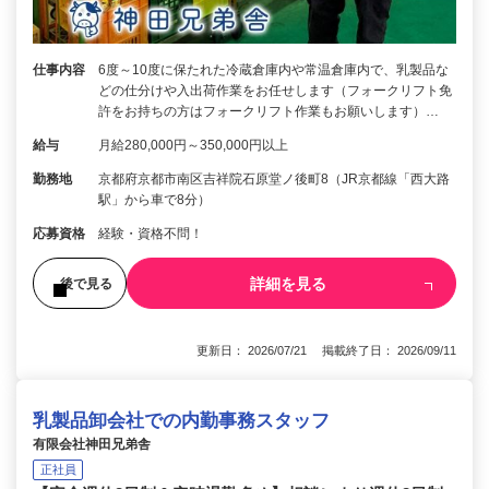
仕事内容
6度～10度に保たれた冷蔵倉庫内や常温倉庫内で、乳製品な
どの仕分けや入出荷作業をお任せします（フォークリフト免
許をお持ちの方はフォークリフト作業もお願いします）…
給与
月給280,000円～350,000円以上
勤務地
京都府京都市南区吉祥院石原堂ノ後町8（JR京都線「西大路
駅」から車で8分）
応募資格
経験・資格不問！
詳細を見る
後で見る
更新日： 2026/07/21 掲載終了日： 2026/09/11
乳製品卸会社での内勤事務スタッフ
有限会社神田兄弟舎
正社員