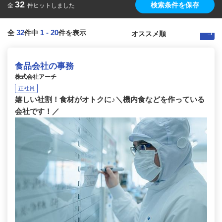
32
検索条件を保存
全
件ヒットしました
32
1
-
20
全
件中
件を表示
食品会社の事務
株式会社アーチ
正社員
嬉しい社割！食材がオトクに♪＼機内食などを作っている
会社です！／