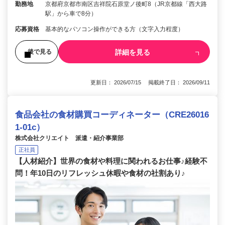
勤務地
京都府京都市南区吉祥院石原堂ノ後町8（JR京都線「西大路
駅」から車で8分）
応募資格
基本的なパソコン操作ができる方（文字入力程度）
詳細を見る
後で見る
更新日： 2026/07/15 掲載終了日： 2026/09/11
食品会社の食材購買コーディネーター（CRE26016
1-01c）
株式会社クリエイト 派遣・紹介事業部
正社員
【人材紹介】世界の食材や料理に関われるお仕事♪経験不
問！年10日のリフレッシュ休暇や食材の社割あり♪