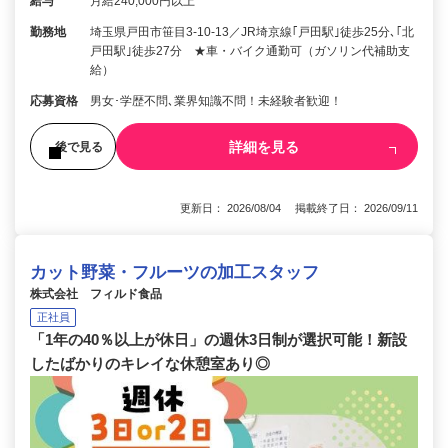
給与
月給240,000円以上
勤務地
埼玉県戸田市笹目3-10-13／JR埼京線｢戸田駅｣徒歩25分､｢北
戸田駅｣徒歩27分 ★車・バイク通勤可（ガソリン代補助支
給）
応募資格
男女･学歴不問､業界知識不問！未経験者歓迎！
詳細を見る
後で見る
更新日： 2026/08/04 掲載終了日： 2026/09/11
カット野菜・フルーツの加工スタッフ
株式会社 フィルド食品
正社員
「1年の40％以上が休日」の週休3日制が選択可能！新設
したばかりのキレイな休憩室あり◎