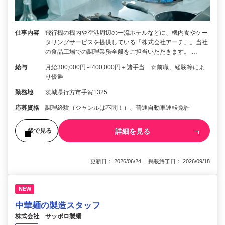
仕事内容
飛行機の機内や空港周辺の一流ホテルなどに、機内食やケー
タリングサービスを提供している「株式会社アーチ」。当社
の食品工場での調理業務全般をご担当いただきます。 …
給与
月給300,000円～400,000円＋諸手当 ☆前職、経験等によ
り優遇
勤務地
茨城県行方市手賀1325
応募資格
調理経験（ジャンルは不問！）、普通自動車運転免許
詳細を見る
後で見る
更新日： 2026/06/24 掲載終了日： 2026/09/18
NEW
中華麺の製造スタッフ
株式会社 サッポロ製麺