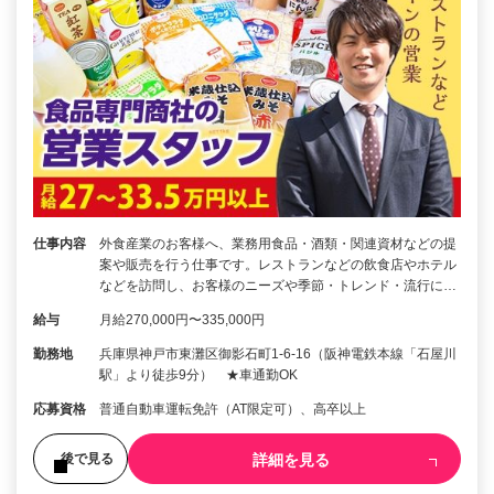
仕事内容
外食産業のお客様へ、業務用食品・酒類・関連資材などの提
案や販売を行う仕事です。レストランなどの飲食店やホテル
などを訪問し、お客様のニーズや季節・トレンド・流行に…
給与
月給270,000円〜335,000円
勤務地
兵庫県神戸市東灘区御影石町1-6-16（阪神電鉄本線「石屋川
駅」より徒歩9分） ★車通勤OK
応募資格
普通自動車運転免許（AT限定可）、高卒以上
詳細を見る
後で見る