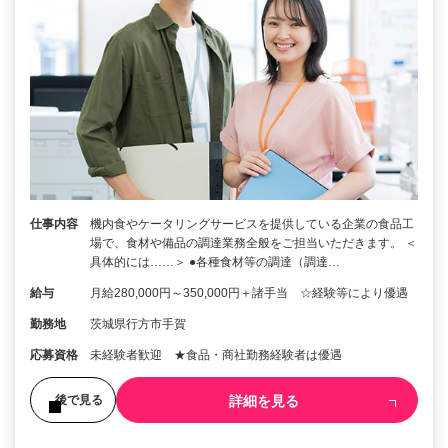
仕事内容
機内食やケータリングサービスを提供している企業の食品工
場で、食材や備品の調達業務全般をご担当いただきます。 ＜
具体的には……＞ ●各種食材等の調達（調達…
給与
月給280,000円～350,000円＋諸手当 ☆経験等により優遇
勤務地
茨城県行方市手賀
応募資格
未経験者歓迎 ★食品・商社勤務経験者は優遇
詳細を見る
後で見る