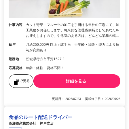
仕事内容
カット野菜・フルーツの加工を手掛ける当社の工場にて、加
工業務をお任せします。将来的な管理職候補としてあなたを
お迎えしますので、やる気のある方は、どんどん業務の幅…
給与
月給250,000円 以上＋諸手当 ※年齢・経験・能力により給
与が変動あり
勤務地
茨城県行方市手賀1527-1
応募資格
年齢・経験・資格不問！
詳細を見る
後で見る
更新日： 2026/07/23 掲載終了日： 2026/09/25
食品のルート配送ドライバー
高瀬物産株式会社 神戸支店