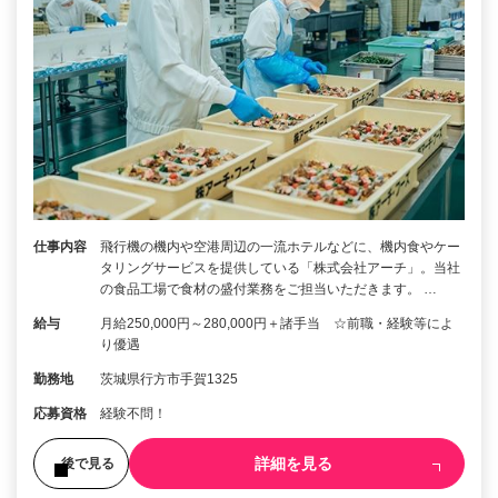
仕事内容
飛行機の機内や空港周辺の一流ホテルなどに、機内食やケー
タリングサービスを提供している「株式会社アーチ」。当社
の食品工場で食材の盛付業務をご担当いただきます。 …
給与
月給250,000円～280,000円＋諸手当 ☆前職・経験等によ
り優遇
勤務地
茨城県行方市手賀1325
応募資格
経験不問！
詳細を見る
後で見る