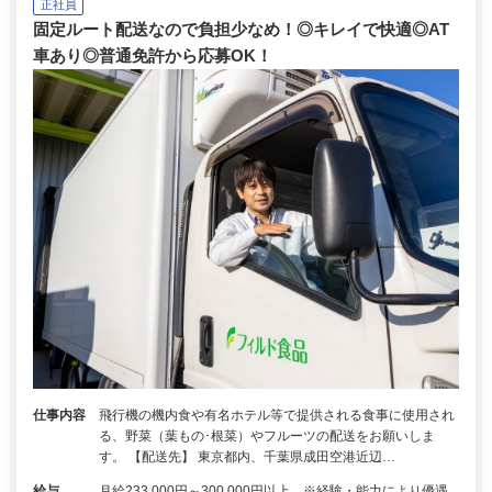
正社員
固定ルート配送なので負担少なめ！◎キレイで快適◎AT
車あり◎普通免許から応募OK！
仕事内容
飛行機の機内食や有名ホテル等で提供される食事に使用され
る、野菜（葉もの･根菜）やフルーツの配送をお願いしま
す。 【配送先】 東京都内、千葉県成田空港近辺…
給与
月給233,000円～300,000円以上 ※経験・能力により優遇