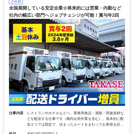
正社員
全国展開している安定企業☆将来的には営業・内勤など
社内の幅広い部門へジョブチェンジが可能！賞与年2回
仕事内容
レストランやホテルなどへ、業務用食品・酒類・関連資材な
どを配送する仕事です（構内出荷作業を含む）。基本的に配
送エリアは固定で、決まったルートをまわってお客様を訪…
給与
月給240,000円以上