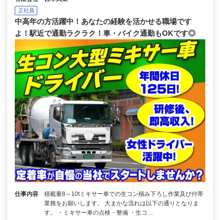
正社員
中高年の方活躍中！あなたの経験を活かせる職場です
よ！駅近で通勤ラクラク！車・バイク通勤もOKです◎
仕事内容
積載量8～10tミキサー車での生コン積み下ろし作業及び付帯
業務をお願いします。 大まかな流れは以下の通りとなりま
す。 ・ミキサー車の点検・整備 ・生コ…