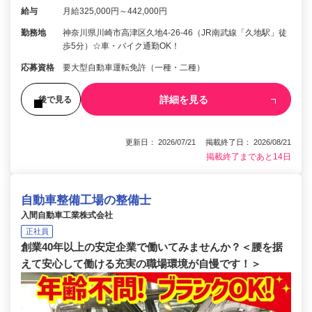
給与
月給325,000円～442,000円
勤務地
神奈川県川崎市高津区久地4-26-46（JR南武線「久地駅」徒
歩5分）☆車・バイク通勤OK！
応募資格
要大型自動車運転免許（一種・二種）
詳細を見る
後で見る
更新日： 2026/07/21 掲載終了日： 2026/08/21
掲載終了まであと14日
自動車整備工場の整備士
入間自動車工業株式会社
正社員
創業40年以上の安定企業で働いてみませんか？＜腰を据
えて安心して働ける充実の職場環境が自慢です！＞