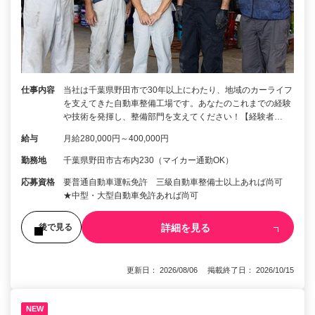
仕事内容
当社は千葉県野田市で30年以上にわたり、地域のカーライフ
を支えてきた自動車整備工場です。あなたのこれまでの経験
や技術を発揮し、整備部門を支えてください！【経験者…
給与
月給280,000円～400,000円
勤務地
千葉県野田市古布内230（マイカー通勤OK）
応募資格
要普通自動車運転免許 三級自動車整備士以上あれば尚可
★中型・大型自動車免許あれば尚可
詳細を見る
後で見る
更新日： 2026/08/06 掲載終了日： 2026/10/15
NEW