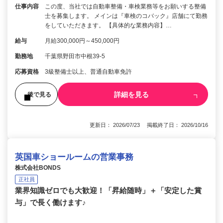
仕事内容
この度、当社では自動車整備・車検業務等をお願いする整備
士を募集します。 メインは『車検のコバック』店舗にて勤務
をしていただきます。 【具体的な業務内容】…
給与
月給300,000円～450,000円
勤務地
千葉県野田市中根39-5
応募資格
3級整備士以上、普通自動車免許
詳細を見る
後で見る
更新日： 2026/07/23 掲載終了日： 2026/10/16
英国車ショールームの営業事務
株式会社BONDS
正社員
業界知識ゼロでも大歓迎！「昇給随時」＋「安定した賞
与」で長く働けます♪