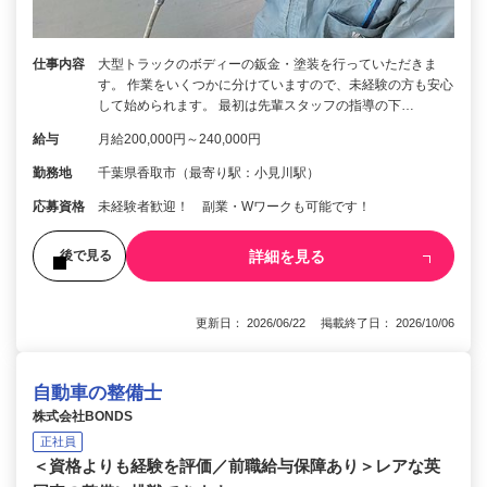
仕事内容
大型トラックのボディーの鈑金・塗装を行っていただきま
す。 作業をいくつかに分けていますので、未経験の方も安心
して始められます。 最初は先輩スタッフの指導の下…
給与
月給200,000円～240,000円
勤務地
千葉県香取市（最寄り駅：小見川駅）
応募資格
未経験者歓迎！ 副業・Wワークも可能です！
詳細を見る
後で見る
更新日： 2026/06/22 掲載終了日： 2026/10/06
自動車の整備士
株式会社BONDS
正社員
＜資格よりも経験を評価／前職給与保障あり＞レアな英