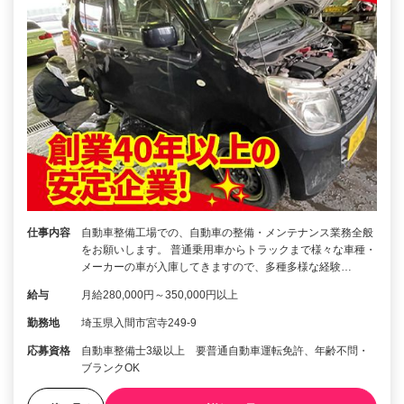
仕事内容
自動車整備工場での、自動車の整備・メンテナンス業務全般
をお願いします。 普通乗用車からトラックまで様々な車種・
メーカーの車が入庫してきますので、多種多様な経験…
給与
月給280,000円～350,000円以上
勤務地
埼玉県入間市宮寺249-9
応募資格
自動車整備士3級以上 要普通自動車運転免許、年齢不問・
ブランクOK