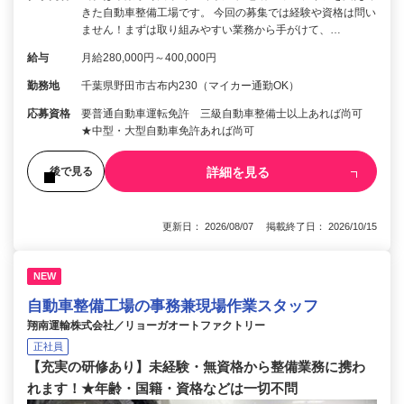
きた自動車整備工場です。 今回の募集では経験や資格は問い
ません！まずは取り組みやすい業務から手がけて、…
給与
月給280,000円～400,000円
勤務地
千葉県野田市古布内230（マイカー通勤OK）
応募資格
要普通自動車運転免許 三級自動車整備士以上あれば尚可
★中型・大型自動車免許あれば尚可
詳細を見る
後で見る
更新日： 2026/08/07 掲載終了日： 2026/10/15
NEW
自動車整備工場の事務兼現場作業スタッフ
翔南運輸株式会社／リョーガオートファクトリー
正社員
【充実の研修あり】未経験・無資格から整備業務に携わ
れます！★年齢・国籍・資格などは一切不問