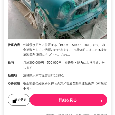
仕事内容
茨城県水戸市に位置する「BODY SHOP RUF」にて、板
金塗装としてご活躍いただきます。 ＜具体的には…＞ ■板金
塗装業務 車両のキズ・へこみの…
給与
月給300,000円～500,000円 ※経験・能力により考慮いた
します
勤務地
茨城県水戸市元吉田町1629-1
応募資格
板金塗装の経験をお持ちの方／普通自動車運転免許（AT限定
不可）
詳細を見る
後で見る