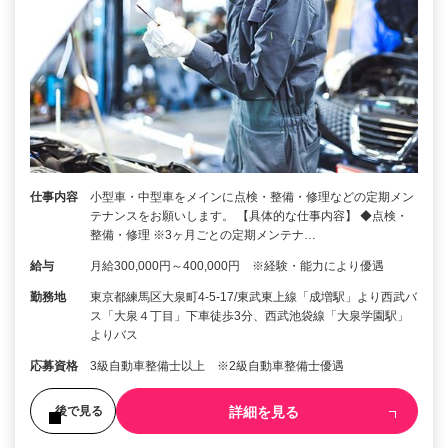
仕事内容
小型車・中型車をメインに点検・整備・修理などの定期メン
テナンスをお願いします。 【具体的な仕事内容】 ◆点検・
整備・修理 ※3ヶ月ごとの定期メンテナ…
給与
月給300,000円～400,000円 ※経験・能力により優遇
勤務地
東京都練馬区大泉町4-5-17/東武東上線「成増駅」より西武バ
ス「大泉４丁目」下車徒歩3分、西武池袋線「大泉学園駅」
よりバス
応募資格
3級自動車整備士以上 ※2級自動車整備士優遇
詳細を見る
後で見る