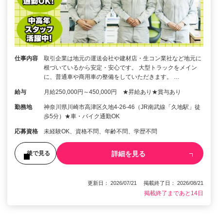
仕事内容
取引企業は地元の運送会社や建材店・生コン業社など地元に
根づいているから安定・安心です。 大型トラックをメイン
に、普通車や商用車の整備をしていただきます。 …
給与
月給250,000円～450,000円 ★昇給あり★賞与あり
勤務地
神奈川県川崎市高津区久地4-26-46（JR南武線「久地駅」徒
歩5分）★車・バイク通勤OK
応募資格
未経験OK、資格不問、年齢不問、学歴不問
詳細を見る
後で見る
更新日： 2026/07/21 掲載終了日： 2026/08/21
掲載終了まであと14日