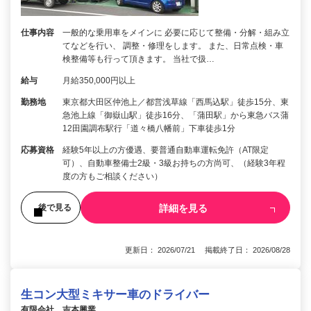
仕事内容
一般的な乗用車をメインに 必要に応じて整備・分解・組み立
てなどを行い、 調整・修理をします。 また、日常点検・車
検整備等も行って頂きます。 当社で扱…
給与
月給350,000円以上
勤務地
東京都大田区仲池上／都営浅草線「西馬込駅」徒歩15分、東
急池上線「御嶽山駅」徒歩16分、「蒲田駅」から東急バス蒲
12田園調布駅行「道々橋八幡前」下車徒歩1分
応募資格
経験5年以上の方優遇、要普通自動車運転免許（AT限定
可）、自動車整備士2級・3級お持ちの方尚可、（経験3年程
度の方もご相談ください）
詳細を見る
後で見る
更新日： 2026/07/21 掲載終了日： 2026/08/28
生コン大型ミキサー車のドライバー
有限会社 吉本興業