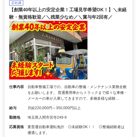
正社員
【創業40年以上の安定企業！工場見学希望OK！】＼未経
験・無資格歓迎／＼残業少なめ／＼賞与年2回有／
仕事内容
自動車整備工場での、自動車の整備・メンテナンス業務全般
をお願いします。 普通乗用車からトラックまで様々な車種・
メーカーの車が入庫してきますので、多種多様な経験…
給与
月給220,000円～350,000円以上
勤務地
埼玉県入間市宮寺249-9
応募資格
要普通自動車運転免許 ◎未経験OK！！ ◎整備経験者は
優遇します。