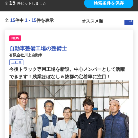
15
検索条件を保存
全
件ヒットしました
15
1
-
15
全
件中
件を表示
NEW
自動車整備工場の整備士
有限会社川上自動車
正社員
今後トラック専用工場を新設。中心メンバーとして活躍
できます！残業ほぼなし＆抜群の定着率に注目！