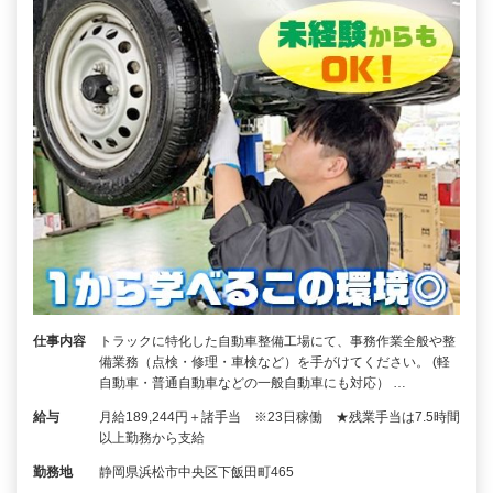
仕事内容
トラックに特化した自動車整備工場にて、事務作業全般や整
備業務（点検・修理・車検など）を手がけてください。 (軽
自動車・普通自動車などの一般自動車にも対応） …
給与
月給189,244円＋諸手当 ※23日稼働 ★残業手当は7.5時間
以上勤務から支給
勤務地
静岡県浜松市中央区下飯田町465