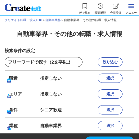
後で見る
閲覧履歴
会員登録
メニュー
クリエイト転職・求人TOP
＞
自動車業界
＞
自動車業界・その他の転職・求人情報
自動車業界・その他の転職・求人情報
検索条件の設定
絞り込む
職種
指定しない
選択
エリア
指定しない
選択
条件
シニア歓迎
選択
業種
自動車業界
選択