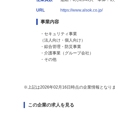
従業員数
連結：6万6,949人 単体：1
URL
https://www.alsok.co.jp/
事業内容
・セキュリティ事業

（法人向け・個人向け）

・綜合管理・防災事業

・介護事業（グループ会社）

・その他
※上記は2026年02月16日時点の企業情報とな
この企業の求人を見る