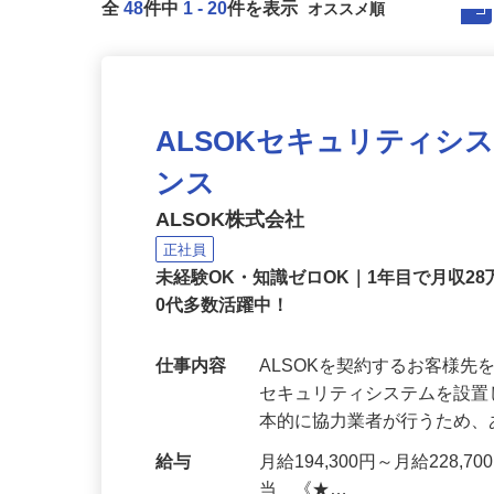
全
48
件中
1
-
20
件を表示
ALSOKセキュリティシ
ンス
ALSOK株式会社
正社員
未経験OK・知識ゼロOK｜1年目で月収28
0代多数活躍中！
仕事内容
ALSOKを契約するお客様
セキュリティシステムを設
本的に協力業者が行うため