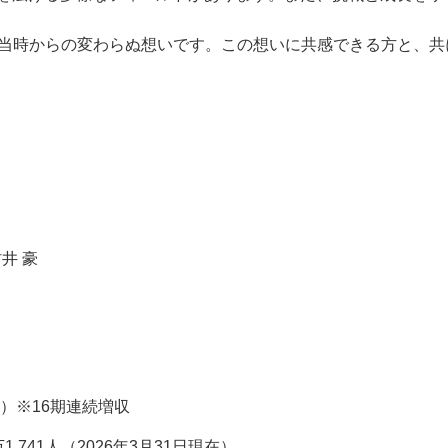
能性を広げる多様なフィールドがあります。また、挑戦と成長
業当時からの変わらぬ想いです。この想いに共感できる方と、
村井 豪
月期）※16期連続増収