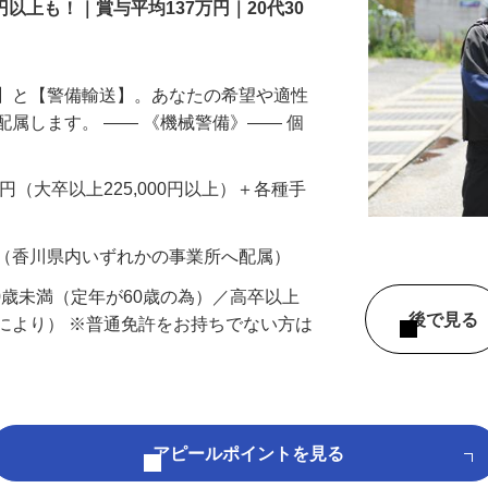
円以上も！｜賞与平均137万円｜20代30
備】と【警備輸送】。あなたの希望や適性
配属します。 ―― 《機械警備》―― 個
…
200円（大卒以上225,000円以上）＋各種手
 （香川県内いずれかの事業所へ配属）
60歳未満（定年が60歳の為）／高卒以上
後で見
により） ※普通免許をお持ちでない方は