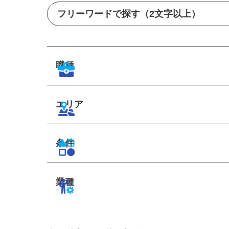
職種
エリア
条件
業種