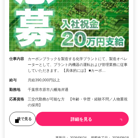
仕事内容
カーボンブラックを製造する化学プラントにて、製造オペレ
ーターとして、プラント内機器の運転および管理業務に従事
していただきます。 【具体的には】 ■カーボ…
給与
月給390,000円以上
勤務地
千葉県市原市八幡海岸通
応募資格
三交代勤務が可能な方 【年齢・学歴・経験不問／人物重視
の採用】
詳細を見る
後で見る
更新日： 2026/06/24 掲載終了日： 2026/09/18