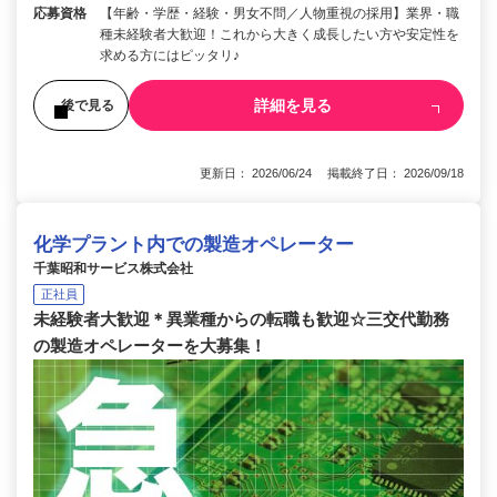
応募資格
【年齢・学歴・経験・男女不問／人物重視の採用】業界・職
種未経験者大歓迎！これから大きく成長したい方や安定性を
求める方にはピッタリ♪
詳細を見る
後で見る
更新日： 2026/06/24 掲載終了日： 2026/09/18
化学プラント内での製造オペレーター
千葉昭和サービス株式会社
正社員
未経験者大歓迎＊異業種からの転職も歓迎☆三交代勤務
の製造オペレーターを大募集！