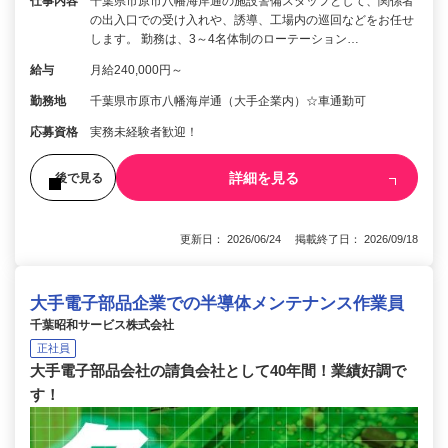
仕事内容
千葉県市原市八幡海岸通の施設警備スタッフとして、関係者
の出入口での受け入れや、誘導、工場内の巡回などをお任せ
します。 勤務は、3～4名体制のローテーション…
給与
月給240,000円～
勤務地
千葉県市原市八幡海岸通（大手企業内）☆車通勤可
応募資格
実務未経験者歓迎！
詳細を見る
後で見る
更新日： 2026/06/24 掲載終了日： 2026/09/18
大手電子部品企業での半導体メンテナンス作業員
千葉昭和サービス株式会社
正社員
大手電子部品会社の請負会社として40年間！業績好調で
す！