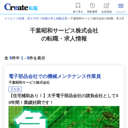
後で見る
閲覧履歴
会員登録
メニュー
クリエイト転職・求人TOP
＞
転職の求人掲載企業
＞
千葉昭和サービス株式会社の転職・求人情報
千葉昭和サービス株式会社
の転職・求人情報
8
1
-
8
全
件中
件を表示
電子部品会社での機械メンテナンス作業員
千葉昭和サービス株式会社
正社員
【住宅補助あり！】大手電子部品会社の請負会社として4
0年間！業績好調です！