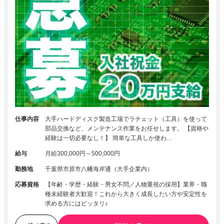
仕事内容
大手ハードディスク製造工場でラチェット（工具）を使って
部品交換など、メンテナンス作業をお任せします。 【資格や
経験は一切必要なし！】 簡単な工具しか使わ…
給与
月給300,000円～500,000円
勤務地
千葉県市原市八幡海岸通（大手企業内）
応募資格
【年齢・学歴・経験・男女不問／人物重視の採用】業界・職
種未経験者大歓迎！これから大きく成長したい方や安定性を
求める方にはピッタリ♪