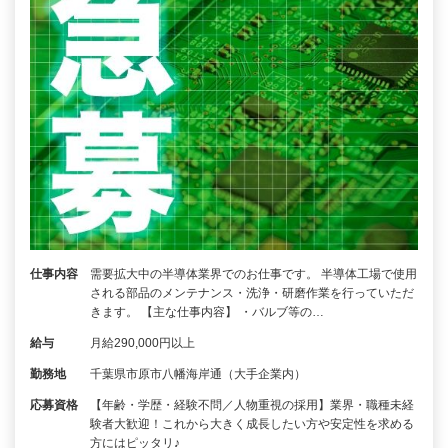
仕事内容
需要拡大中の半導体業界でのお仕事です。 半導体工場で使用
される部品のメンテナンス・洗浄・研磨作業を行っていただ
きます。 【主な仕事内容】 ・バルブ等の…
給与
月給290,000円以上
勤務地
千葉県市原市八幡海岸通（大手企業内）
応募資格
【年齢・学歴・経験不問／人物重視の採用】業界・職種未経
験者大歓迎！これから大きく成長したい方や安定性を求める
方にはピッタリ♪