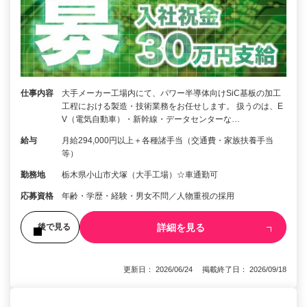
仕事内容
大手メーカー工場内にて、パワー半導体向けSiC基板の加工
工程における製造・技術業務をお任せします。 扱うのは、E
V（電気自動車）・新幹線・データセンターな…
給与
月給294,000円以上＋各種諸手当（交通費・家族扶養手当
等）
勤務地
栃木県小山市犬塚（大手工場）☆車通勤可
応募資格
年齢・学歴・経験・男⼥不問／⼈物重視の採⽤
詳細を見る
後で見る
更新日： 2026/06/24 掲載終了日： 2026/09/18