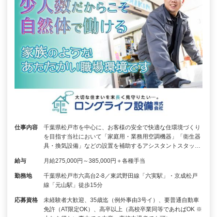
仕事内容
千葉県松戸市を中心に、お客様の安全で快適な住環境づくり
を目指す当社において「家庭用・業務用空調機器」「衛生器
具・換気設備」などの設置を補助するアシスタントスタッ…
給与
月給275,000円～385,000円＋各種手当
勤務地
千葉県松戸市六高台2-8／東武野田線「六実駅」・京成松戸
線「元山駅」徒歩15分
応募資格
未経験者大歓迎、35歳迄（例外事由3号イ）、要普通自動車
免許（AT限定OK）、高卒以上（高校卒業同等であればOK ※