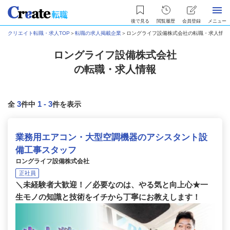
後で見る
閲覧履歴
会員登録
メニュー
クリエイト転職・求人TOP
＞
転職の求人掲載企業
＞
ロングライフ設備株式会社の転職・求人情報
ロングライフ設備株式会社
の転職・求人情報
3
1
-
3
全
件中
件を表示
業務用エアコン・大型空調機器のアシスタント設
備工事スタッフ
ロングライフ設備株式会社
正社員
＼未経験者大歓迎！／必要なのは、やる気と向上心★一
生モノの知識と技術をイチから丁寧にお教えします！