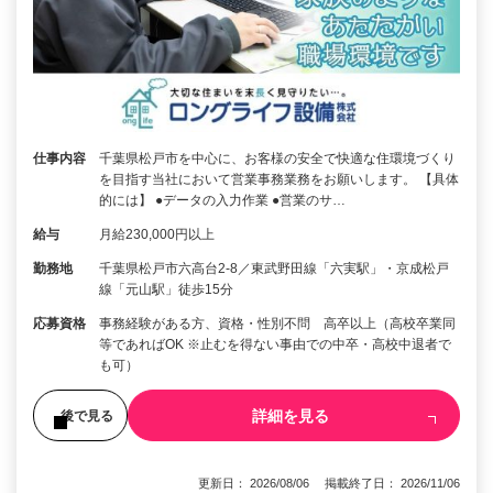
仕事内容
千葉県松戸市を中心に、お客様の安全で快適な住環境づくり
を目指す当社において営業事務業務をお願いします。 【具体
的には】 ●データの入力作業 ●営業のサ…
給与
月給230,000円以上
勤務地
千葉県松戸市六高台2-8／東武野田線「六実駅」・京成松戸
線「元山駅」徒歩15分
応募資格
事務経験がある方、資格・性別不問 高卒以上（高校卒業同
等であればOK ※止むを得ない事由での中卒・高校中退者で
も可）
詳細を見る
後で見る
更新日： 2026/08/06 掲載終了日： 2026/11/06