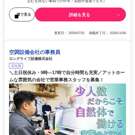
止むを得ない事由での中卒・高校中退者でも可）
詳細を見る
後で見る
更新日： 2026/07/31 掲載終了日： 2026/11/06
空調設備会社の事務員
ロングライフ設備株式会社
正社員
＼土日祝休み・9時―17時で自分時間も充実／アットホー
ムな雰囲気の会社で営業事務スタッフを募集！