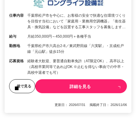
仕事内容
千葉県松戸市を中心に、お客様の安全で快適な住環境づくり
を目指す当社において「家庭用・業務用空調機器」「衛生器
具・換気設備」などを設置する工事スタッフを募集します…
給与
月給350,000円～450,000円＋各種手当
勤務地
千葉県松戸市六高台2-8／東武野田線「六実駅」・京成松戸
線「元山駅」徒歩15分
応募資格
経験者大歓迎、要普通自動車免許（AT限定OK）、高卒以上
（高校卒業同等であればOK ※止むを得ない事由での中卒・
高校中退者でも可）
詳細を見る
後で見る
更新日： 2026/07/31 掲載終了日： 2026/11/06
1