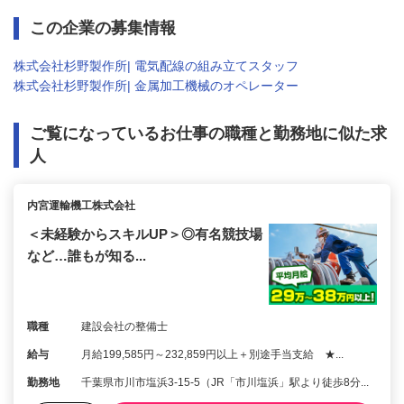
この企業の募集情報
株式会社杉野製作所| 電気配線の組み立てスタッフ
株式会社杉野製作所| 金属加工機械のオペレーター
ご覧になっているお仕事の職種と勤務地に似た求
人
内宮運輸機工株式会社
＜未経験からスキルUP＞◎有名競技場
など…誰もが知る...
職種
建設会社の整備士
給与
月給199,585円～232,859円以上＋別途手当支給 ★...
勤務地
千葉県市川市塩浜3-15-5（JR「市川塩浜」駅より徒歩8分...