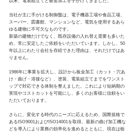
以来、電装組立てと板金加工を手がけてきました。

当社が主に手がける制御盤は、電子機器工場や食品工場、
スーパー、図書館、マンションなど、電気を使用するあら
ゆる建物に不可欠なものです。

新築の建物だけでなく、既存設備の入れ替え需要も多いた
め、常に安定したご依頼をいただいています。しかし、50
年以上にわたり会社を存続できた理由は、それだけではあ
りません。

1986年に事業を拡大し、設計から板金加工（カット・穴あ
け・曲げ・溶接など）、塗装、電装組立てまでをワンスト
ップで対応できる体制を整えました。これにより短納期の
実現やコストカットを可能にし、多くのお客様に信頼をい
ただいております。

さらに、変化する時代のニーズに応えるため、国際規格で
あるISO9001およびISO14001を取得。最新の曲げ加工機な
どを導入により業務の効率化を進めるとともに、現在は栃