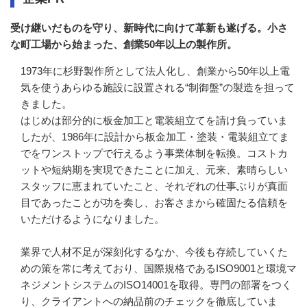
受け継いだものを守り、新時代に向けて革新も遂げる。小さ
な町工場から始まった、創業50年以上の製作所。
1973年に杉野製作所として法人化し、創業から50年以上電
気を使うあらゆる施設に設置される“制御盤”の製造を担って
きました。

はじめは部分的に板金加工と電装組立てを請け負っていま
したが、1986年に設計から板金加工・塗装・電装組立てま
でをワンストップで行えるよう事業体制を転換。コストカ
ットや短納期を実現できたことに加え、元来、素晴らしい
スタッフに恵まれていたこと、それぞれの仕事ぶりが真面
目であったことが功を奏し、お客さまから確固たる信頼を
いただけるようになりました。

業界で人材不足が深刻化するなか、今後も存続していくた
めの策を常に考えており、国際規格であるISO9001と環境マ
ネジメントシステムのISO14001を取得。専門の部署をつく
り、クライアントへの納品前のチェックを徹底していま