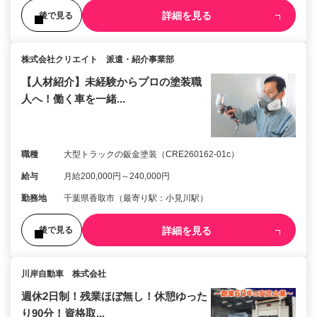
詳細を見る
後で見る
株式会社クリエイト 派遣・紹介事業部
【人材紹介】未経験からプロの塗装職
人へ！働く車を一緒...
職種
大型トラックの鈑金塗装（CRE260162-01c）
給与
月給200,000円～240,000円
勤務地
千葉県香取市（最寄り駅：小見川駅）
詳細を見る
後で見る
川岸自動車 株式会社
週休2日制！残業ほぼ無し！休憩ゆった
り90分！資格取...