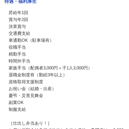
待遇・福利厚生
昇給年1回

賞与年2回

決算賞与

交通費支給

車通勤OK（駐車場有）

役職手当

精勤手当

時間外手当

家族手当（配偶者3,000円＋子1人3,000円）

退職金制度有（勤続3年以上）

資格取得支援制度

お祝い金（結婚・出産）

慶弔・災害見舞金

副業OK

制服支給

［仕出し弁当あり！］
