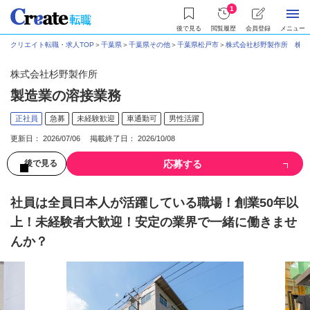
1
後で見る
閲覧履歴
会員登録
メニュー
クリエイト転職・求人TOP
＞
千葉県
＞
千葉県その他
＞
千葉県松戸市
＞
株式会社杉野製作所 株式
株式会社杉野製作所
製造業の溶接業務
正社員
急募
未経験歓迎
車通勤可
男性活躍
更新日： 2026/07/06 掲載終了日： 2026/10/08
応募する
後で見る
社員は全員日本人が活躍している職場！創業50年以
上！未経験者大歓迎！安定の業界で一緒に働きませ
んか？