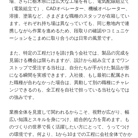
場、さらに栃木県には広大な工場を有し、電気配線組立て
（電装組立て）、CADオペレーター、機械オペレーター、
溶接、塗装など、さまざまな職種のスタッフが在籍してい
ます。それぞれ持ち場は異なっていても、同じ敷地内で連
携しながら作業を進めるため、段取りの確認やコミュニケ
ーションをこまめに取り合うのは日常の風景です。

また、特定の工程だけを請け負う会社では、製品の完成を
見届ける機会は限られますが、設計から組み立てまでワン
ストップで受注する当社は、自分たちが手がけた製品が形
になる瞬間を実感できます。入社後、もし最初に配属され
た職種が合わなかった場合は、異動して別の職種にチャレ
ンジできるのも、全工程を自社で担っている当社ならでは
の強みです。

業務全体を見渡して関われるからこそ、視野が広がり、幅
広い知識とスキルを身につけ、総合的な力を育めます。も
のづくりの世界で長く活躍したい方にとって、うってつけ
の環境です。何より、1から10までの工程に会社全体でかか