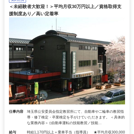
＜未経験者大歓迎！＞平均月収30万円以上／資格取得支
援制度あり／高い定着率
仕事内容
埼玉県公安委員会指定教習所にて、自動車や二輪車の教習指
導・修了検定・卒業検定を手がけていただきます。 ＜具体的
な業務内容＞ □自動車運転の技能教習／技能…
給与
時給1,170円以上＋乗車手当（指導員） ★平均月収300,000