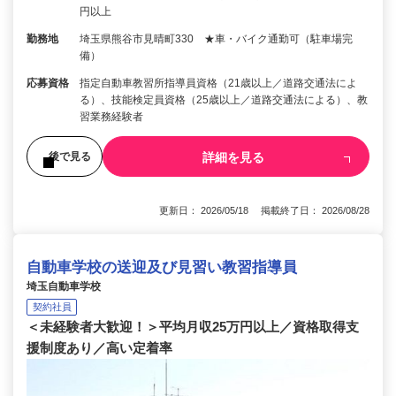
円以上
勤務地
埼玉県熊谷市見晴町330 ★車・バイク通勤可（駐車場完
備）
応募資格
指定自動車教習所指導員資格（21歳以上／道路交通法によ
る）、技能検定員資格（25歳以上／道路交通法による）、教
習業務経験者
詳細を見る
後で見る
更新日： 2026/05/18 掲載終了日： 2026/08/28
自動車学校の送迎及び見習い教習指導員
埼玉自動車学校
契約社員
＜未経験者大歓迎！＞平均月収25万円以上／資格取得支
援制度あり／高い定着率