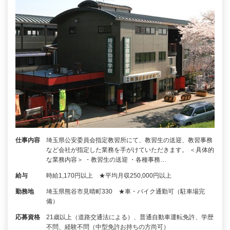
仕事内容
埼玉県公安委員会指定教習所にて、教習生の送迎、教習事務
など会社が指定した業務を手がけていただきます。 ＜具体的
な業務内容＞ ・教習生の送迎 ・各種事務…
給与
時給1,170円以上 ★平均月収250,000円以上
勤務地
埼玉県熊谷市見晴町330 ★車・バイク通勤可（駐車場完
備）
応募資格
21歳以上（道路交通法による）、普通自動車運転免許、学歴
不問、経験不問（中型免許お持ちの方尚可）