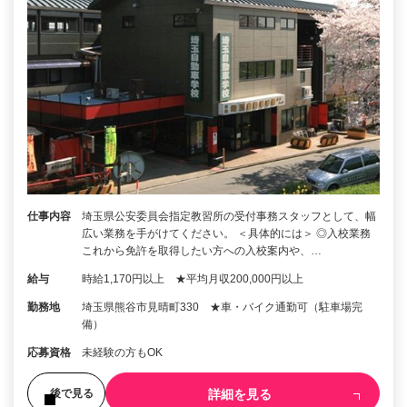
仕事内容
埼玉県公安委員会指定教習所の受付事務スタッフとして、幅
広い業務を手がけてください。 ＜具体的には＞ ◎入校業務
これから免許を取得したい方への入校案内や、…
給与
時給1,170円以上 ★平均月収200,000円以上
勤務地
埼玉県熊谷市見晴町330 ★車・バイク通勤可（駐車場完
備）
応募資格
未経験の方もOK
詳細を見る
後で見る