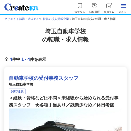
後で見る
閲覧履歴
会員登録
メニュー
クリエイト転職・求人TOP
＞
転職の求人掲載企業
＞
埼玉自動車学校の転職・求人情報
埼玉自動車学校
の転職・求人情報
4
1
-
4
全
件中
件を表示
自動車学校の受付事務スタッフ
埼玉自動車学校
契約社員
＜経験・資格などは不問＞未経験から始められる受付事
務スタッフ ★各種手当あり／残業少なめ／休日考慮