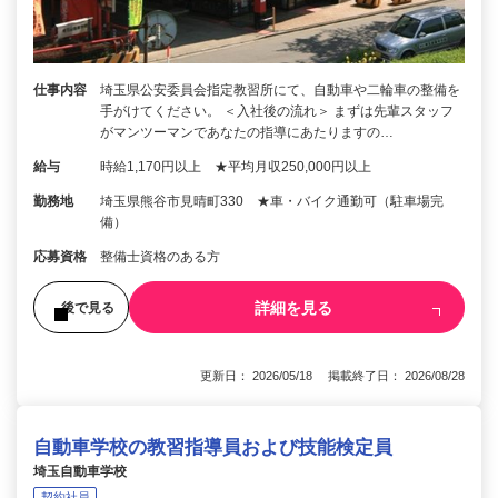
仕事内容
埼玉県公安委員会指定教習所にて、自動車や二輪車の整備を
手がけてください。 ＜入社後の流れ＞ まずは先輩スタッフ
がマンツーマンであなたの指導にあたりますの…
給与
時給1,170円以上 ★平均月収250,000円以上
勤務地
埼玉県熊谷市見晴町330 ★車・バイク通勤可（駐車場完
備）
応募資格
整備士資格のある方
詳細を見る
後で見る
更新日： 2026/05/18 掲載終了日： 2026/08/28
自動車学校の教習指導員および技能検定員
埼玉自動車学校
契約社員