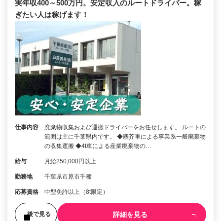
実年収400～500万円。安定収入のルートドライバー。稼
ぎたい人は稼げます！
仕事内容
廃棄物収集および運搬ドライバーをお任せします。 ルートの
範囲は主に千葉県内です。 ◆塵芥車による事業系一般廃棄物
の収集運搬 ◆4t車による産業廃棄物の…
給与
月給250,000円以上
勤務地
千葉県市原市千種
応募資格
中型免許以上（8t限定）
詳細を見る
後で見る