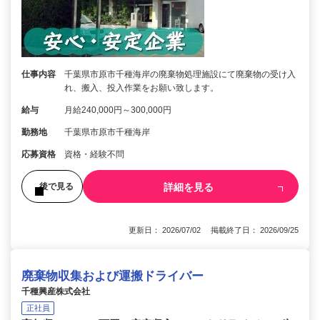
仕事内容
千葉県市原市千種海岸の廃棄物処理施設にて廃棄物の受け入
れ、搬入、投入作業をお願い致します。
給与
月給240,000円～300,000円
勤務地
千葉県市原市千種海岸
応募資格
資格・経験不問
詳細を見る
後で見る
更新日： 2026/07/02 掲載終了日： 2026/09/25
廃棄物収集および運搬ドライバー
千種興産株式会社
正社員