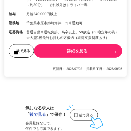
（約30分） ・それ以外はドライバー専…
給与
月給240,000円以上
勤務地
千葉県市原市姉崎海岸 ☆車通勤可
応募資格
普通自動車運転免許、高卒以上、59歳迄（60歳定年の為）
☆大型1種免許お持ちの方優遇（取得支援制度あり）
詳細を見る
後で見る
更新日： 2026/07/02 掲載終了日： 2026/09/25
1
気になる求人は
「
後で見る
」で保存！
会員登録なしで、
何件でも応募できます。