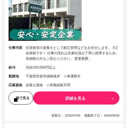
仕事内容
社員食堂の栄養士として献立管理などをお任せします。 ※2
名体制です！ 仕事の流れは先輩社員が丁寧に指導するため、
未経験の方もご安心ください。 変更範囲…
給与
月給200,000円以上
勤務地
千葉県市原市姉崎海岸 ☆車通勤可
応募資格
栄養士資格 ☆実務経験不問
詳細を見る
後で見る
更新日： 2026/07/02 掲載終了日： 2026/09/25