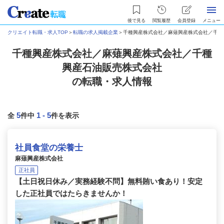
後で見る
閲覧履歴
会員登録
メニュー
クリエイト転職・求人TOP
＞
転職の求人掲載企業
＞
千種興産株式会社／麻薙興産株式会社／千種
千種興産株式会社／麻薙興産株式会社／千種
興産石油販売株式会社
の転職・求人情報
5
1
-
5
全
件中
件を表示
社員食堂の栄養士
麻薙興産株式会社
正社員
【土日祝日休み／実務経験不問】無料賄い食あり！安定
した正社員ではたらきませんか！