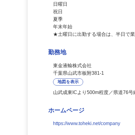
土曜日（月1～2回）

日曜日

祝日

夏季

年末年始

★土曜日に出勤する場合は、半日で
勤務地
東金液輸株式会社
千葉県山武市板附381-1
地図を表示
山武成東ICより500m程度／県道76
ホームページ