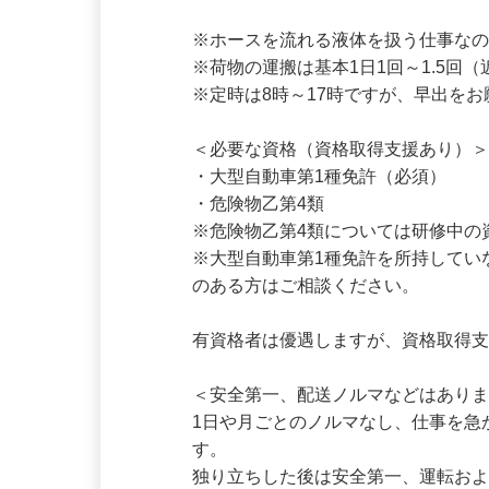
▽社に戻り、翌日の準備や車のメンテ
※ホースを流れる液体を扱う仕事なの
※荷物の運搬は基本1日1回～1.5回
※定時は8時～17時ですが、早出を
＜必要な資格（資格取得支援あり）＞
・大型自動車第1種免許（必須）

・危険物乙第4類

※危険物乙第4類については研修中の
※大型自動車第1種免許を所持して
のある方はご相談ください。

有資格者は優遇しますが、資格取得
＜安全第一、配送ノルマなどはありま
1日や月ごとのノルマなし、仕事を
す。
