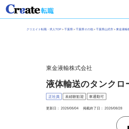
クリエイト転職・求人TOP
＞
千葉県
＞
千葉県その他
＞
千葉県山武市
＞
東金液
東金液輸株式会社
液体輸送のタンクロ
正社員
未経験歓迎
車通勤可
更新日： 2026/06/04 掲載終了日： 2026/08/28