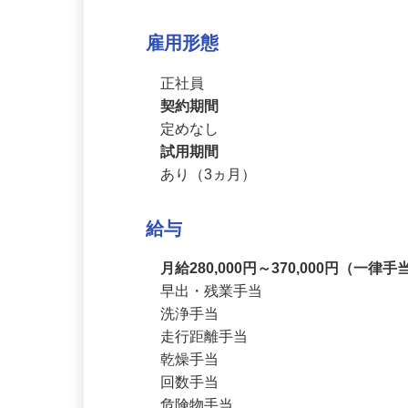
独り立ちした後は安全第一、運転お
雇用形態
正社員
契約期間
定めなし
試用期間
あり（3ヵ月）
給与
月給280,000円～370,000円（一律
早出・残業手当

洗浄手当

走行距離手当

乾燥手当
