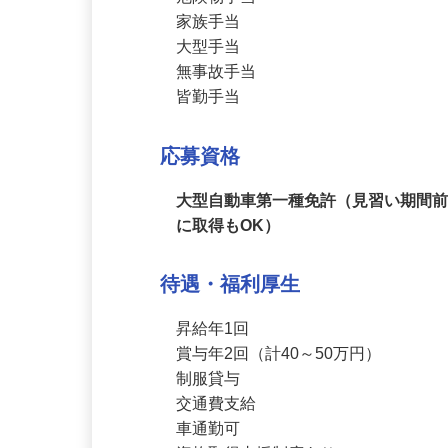
回数手当

危険物手当

家族手当

大型手当

無事故手当

皆勤手当
応募資格
大型自動車第一種免許（見習い期間
に取得もOK）
待遇・福利厚生
昇給年1回

賞与年2回（計40～50万円）

制服貸与

交通費支給
