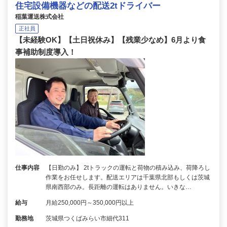
住宅設備機器などの配送2tドライバー
稲葉運送株式会社
正社員
【未経験OK】【土日祝休み】【残業少なめ】6月より食
事補助制度導入！
仕事内容
【日勤のみ】 2tトラックの運転と荷物の積み込み、荷降ろし
作業をお任せします。配送エリアは千葉県北部もしくは茨城
県南西部のみ。長距離の運転はありません。いきな…
給与
月給250,000円～350,000円以上
勤務地
茨城県つくばみらい市細代311