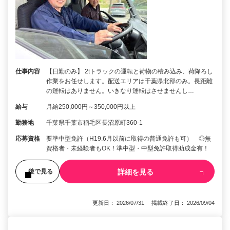
仕事内容
【日勤のみ】 2tトラックの運転と荷物の積み込み、荷降ろし
作業をお任せします。配送エリアは千葉県北部のみ。長距離
の運転はありません。いきなり運転はさせませんし…
給与
月給250,000円～350,000円以上
勤務地
千葉県千葉市稲毛区長沼原町360-1
応募資格
要準中型免許（H19.6月以前に取得の普通免許も可） ◎無
資格者・未経験者もOK！準中型・中型免許取得助成金有！
詳細を見る
後で見る
更新日： 2026/07/31 掲載終了日： 2026/09/04