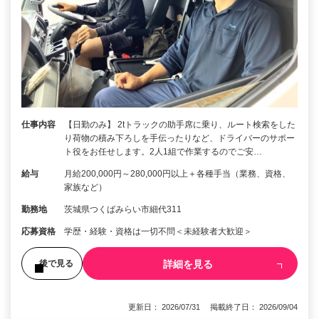
仕事内容
【日勤のみ】 2tトラックの助手席に乗り、ルート検索をした
り荷物の積み下ろしを手伝ったりなど、ドライバーのサポー
ト役をお任せします。2人1組で作業するのでご安…
給与
月給200,000円～280,000円以上＋各種手当（業務、資格、
家族など）
勤務地
茨城県つくばみらい市細代311
応募資格
学歴・経験・資格は一切不問＜未経験者大歓迎＞
詳細を見る
後で見る
更新日： 2026/07/31 掲載終了日： 2026/09/04