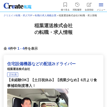
後で見る
閲覧履歴
会員登録
メニュー
クリエイト転職・求人TOP
＞
転職の求人掲載企業
＞
稲葉運送株式会社の転職・求人情報
稲葉運送株式会社
の転職・求人情報
4
1
-
4
全
件中
件を表示
住宅設備機器などの配送2tドライバー
稲葉運送株式会社
正社員
【未経験OK】【土日祝休み】【残業少なめ】6月より食
事補助制度導入！