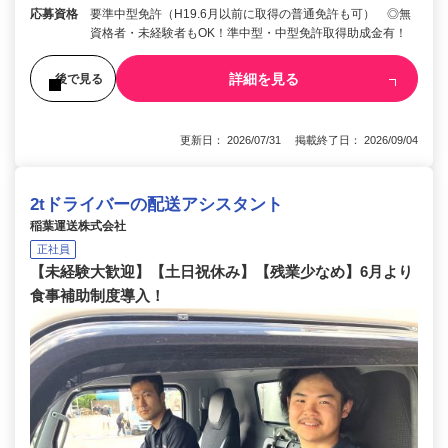
応募資格
要準中型免許（H19.6月以前に取得の普通免許も可） ◎無
資格者・未経験者もOK！準中型・中型免許取得助成金有！
詳細を見る
後で見る
更新日： 2026/07/31 掲載終了日： 2026/09/04
2tドライバーの配送アシスタント
稲葉運送株式会社
正社員
【未経験大歓迎】【土日祝休み】【残業少なめ】6月より
食事補助制度導入！