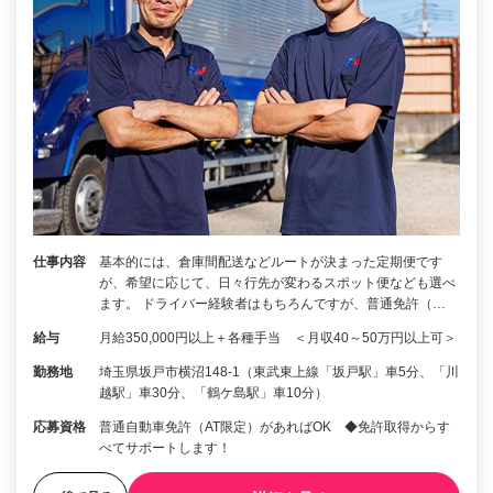
仕事内容
基本的には、倉庫間配送などルートが決まった定期便です
が、希望に応じて、日々行先が変わるスポット便なども選べ
ます。 ドライバー経験者はもちろんですが、普通免許（…
給与
月給350,000円以上＋各種手当 ＜月収40～50万円以上可＞
勤務地
埼玉県坂戸市横沼148-1（東武東上線「坂戸駅」車5分、「川
越駅」車30分、「鶴ケ島駅」車10分）
応募資格
普通自動車免許（AT限定）があればOK ◆免許取得からす
べてサポートします！