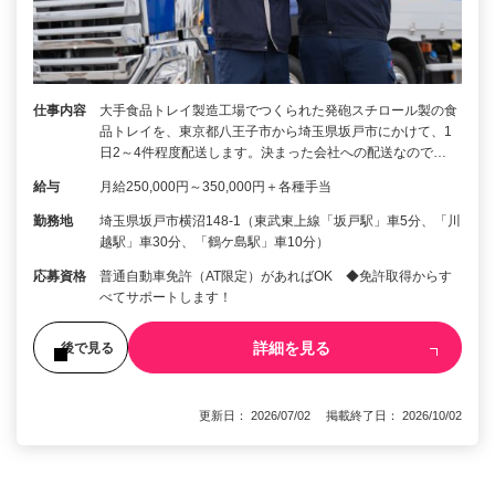
仕事内容
大手食品トレイ製造工場でつくられた発砲スチロール製の食
品トレイを、東京都八王子市から埼玉県坂戸市にかけて、1
日2～4件程度配送します。決まった会社への配送なので…
給与
月給250,000円～350,000円＋各種手当
勤務地
埼玉県坂戸市横沼148-1（東武東上線「坂戸駅」車5分、「川
越駅」車30分、「鶴ケ島駅」車10分）
応募資格
普通自動車免許（AT限定）があればOK ◆免許取得からす
べてサポートします！
詳細を見る
後で見る
更新日： 2026/07/02 掲載終了日： 2026/10/02