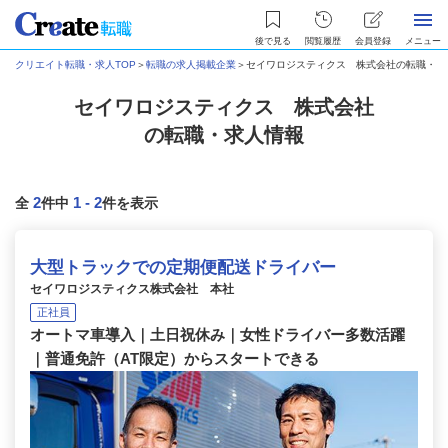
後で見る
閲覧履歴
会員登録
メニュー
クリエイト転職・求人TOP
＞
転職の求人掲載企業
＞
セイワロジスティクス 株式会社の転職・求
セイワロジスティクス 株式会社
の転職・求人情報
2
1
-
2
全
件中
件を表示
大型トラックでの定期便配送ドライバー
セイワロジスティクス株式会社 本社
正社員
オートマ車導入｜土日祝休み｜女性ドライバー多数活躍
｜普通免許（AT限定）からスタートできる