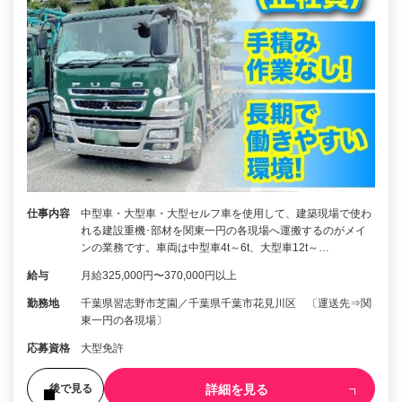
仕事内容
中型車・大型車・大型セルフ車を使用して、建築現場で使わ
れる建設重機･部材を関東一円の各現場へ運搬するのがメイ
ンの業務です。車両は中型車4t～6t、大型車12t～…
給与
月給325,000円〜370,000円以上
勤務地
千葉県習志野市芝園／千葉県千葉市花見川区 〔運送先⇒関
東一円の各現場〕
応募資格
大型免許
詳細を見る
後で見る