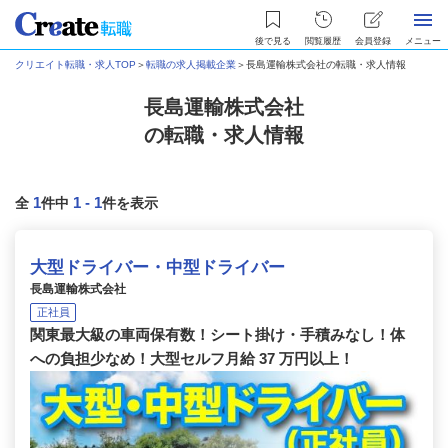
後で見る
閲覧履歴
会員登録
メニュー
クリエイト転職・求人TOP
＞
転職の求人掲載企業
＞
長島運輸株式会社の転職・求人情報
長島運輸株式会社
の転職・求人情報
1
1
-
1
全
件中
件を表示
大型ドライバー・中型ドライバー
長島運輸株式会社
正社員
関東最大級の車両保有数！シート掛け・手積みなし！体
への負担少なめ！大型セルフ月給 37 万円以上！