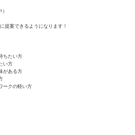
とり

中）

に提案できるようになります！

持ちたい方

たい方

味がある方

方

ワークの軽い方
