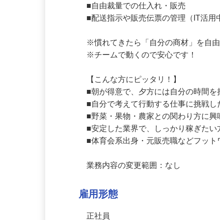
■農家・仲卸業者・バイヤーとのやり
■自由裁量での仕入れ・販売

■配送指示や販売伝票の管理（IT活用
※慣れてきたら「自分の商材」を自由
※チームで動くので安心です！

【こんな方にピッタリ！】

■朝が得意で、夕方には自分の時間を
■自分で考えて行動する仕事に挑戦し
■野菜・果物・農家との関わり方に興
■安定した業界で、しっかり稼ぎたい
■体育会系出身・元販売職などフット
業務内容の変更範囲：なし
雇用形態