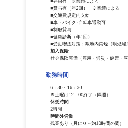
■昇給有　※業績による

■賞与有（年2回）　※業績による

■交通費規定内支給

■車・バイク･自転車通勤可　

■制服貸与

■健康診断（年1回）

■受動喫煙対策：敷地内禁煙（喫煙
加入保険
社会保険完備（雇用・労災・健康・
勤務時間
6：30～16：30

※土曜は12：00終了（隔週）
休憩時間
2時間