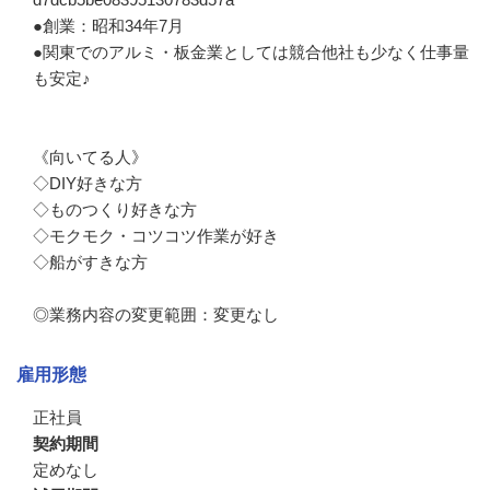
●創業：昭和34年7月

●関東でのアルミ・板金業としては競合他社も少なく仕事量
も安定♪

《向いてる人》

◇DIY好きな方

◇ものつくり好きな方

◇モクモク・コツコツ作業が好き

◇船がすきな方

◎業務内容の変更範囲：変更なし
雇用形態
正社員
契約期間
定めなし