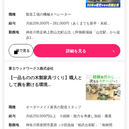
職種
製造工場の機械オペレーター
給与
月給206,000円～281,000円（あくまでも新卒・未経...
勤務地
神奈川県足柄上郡山北町山北（JR御殿場線「山北駅」から徒
歩1...
詳細を見る
後で見る
富士ウッドワークス株式会社
【一品ものの木製家具づくり】職人と
して腕を磨ける環境...
職種
オーダーメイド家具の製造スタッフ
給与
月給250,000円以上 ※経験・能力を考慮し加給・優遇
勤務地
神奈川県座間市栗原（小田急線「相武台前駅」「南林間