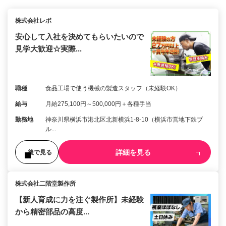
株式会社レボ
安心して入社を決めてもらいたいので
見学大歓迎☆実際...
職種
食品工場で使う機械の製造スタッフ（未経験OK）
給与
月給275,100円～500,000円＋各種手当
勤務地
神奈川県横浜市港北区北新横浜1-8-10（横浜市営地下鉄ブ
ル...
詳細を見る
後で見る
株式会社二階堂製作所
【新人育成に力を注ぐ製作所】未経験
から精密部品の高度...