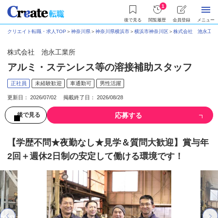
1
後で見る
閲覧履歴
会員登録
メニュー
クリエイト転職・求人TOP
＞
神奈川県
＞
神奈川県横浜市
＞
横浜市神奈川区
＞
株式会社 池永工業
株式会社 池永工業所
アルミ・ステンレス等の溶接補助スタッフ
正社員
未経験歓迎
車通勤可
男性活躍
更新日： 2026/07/02 掲載終了日： 2026/08/28
応募する
後で見る
【学歴不問★夜勤なし★見学＆質問大歓迎】賞与年
2回＋週休2日制の安定して働ける環境です！