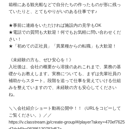
箱根にある観光船などで自分たちの作ったものが形に残っ
ていたりと、とてもやりがいのある仕事です♪

★事前に連絡をいただければ施設内の見学もOK

★電話での質問も大歓迎！何でもお気軽に問い合わせくだ
さい！

★「初めての正社員」「異業種からの転職」も大歓迎！

《未経験の方も、ぜひ安心を！》

入社後は、会社の概要から溶接のあれこれまで、業務の基
礎からお教えします。実務についても、まずは先輩社員の
補助からスタート。段階を追って仕事を覚えていける仕組
みを整えていますので、未経験の方も安心してください
ね。

＼＼会社紹介ショート動画公開中！！（URLをコピーして
ご覧ください。）／／

https://v.classtream.jp/create-group/#/player?akey=470ef7625
d7dcb5be08395130783d57a
