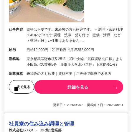
仕事内容
資格は不要です。未経験の方も歓迎です。 ＜調理＞家庭料理
スキルでOKです 調理 洗浄 盛り付け 提供 清掃 など
＜管理＞難しい仕事はありません …
給与
日給12,000円｜21日勤務で月収252,000円
勤務地
東京都武蔵野市境5-25-3（JR中央線「武蔵境駅北口駅」より
小田急バス乗車5分「亜細亜大学北バス停」下車徒歩1分）
応募資格
未経験の方も歓迎｜資格不要｜ご夫婦で勤務できる方
詳細を見る
後で見る
更新日： 2026/08/07 掲載終了日： 2026/08/31
社員寮の住み込み調理と管理
株式会社レパスト CF第1営業部