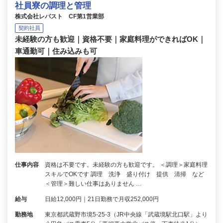
社員寮の調理と管理
株式会社レパスト CF第1営業部
契約社員
未経験の方も歓迎｜資格不要｜家庭料理ができればOK｜
車通勤可｜住み込みも可
仕事内容
資格は不要です。未経験の方も歓迎です。 ＜調理＞家庭料理
スキルでOKです 調理 洗浄 盛り付け 提供 清掃 など
＜管理＞難しい仕事はありません …
給与
日給12,000円｜21日勤務で月収252,000円
勤務地
東京都武蔵野市境5-25-3（JR中央線「武蔵境駅北口駅」より