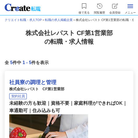
後で見る
閲覧履歴
会員登録
メニュー
クリエイト転職・求人TOP
＞
転職の求人掲載企業
＞
株式会社レパスト CF第1営業部の転職・求
株式会社レパスト CF第1営業部
の転職・求人情報
5
1
-
5
全
件中
件を表示
社員寮の調理と管理
株式会社レパスト CF第1営業部
契約社員
未経験の方も歓迎｜資格不要｜家庭料理ができればOK｜
車通勤可｜住み込みも可