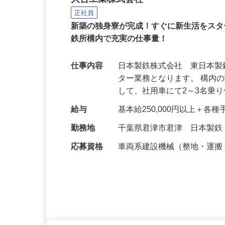
大台工業株式会社
正社員
新築の独身寮が完成！すぐに新生活をス
鉄所構内で充実の仕事量！
仕事内容
日本製鉄株式会社 東日本
ター業務となります。 構内
して、社用車にて2～3名乗
給与
基本給250,000円以上＋各
勤務地
千葉県君津市君津 日本製
応募資格
車両系建設機械（整地・運