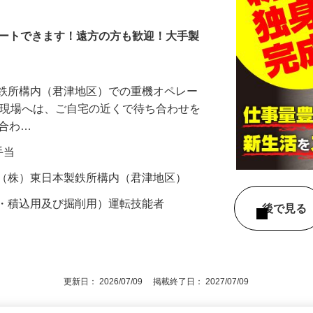
タートできます！遠方の方も歓迎！大手製
製鉄所構内（君津地区）での重機オペレー
の現場へは、ご自宅の近くで待ち合わせを
り合わ…
種手当
鉄（株）東日本製鉄所構内（君津地区）
搬・積込用及び掘削用）運転技能者
後で見
更新日： 2026/07/09 掲載終了日： 2027/07/09