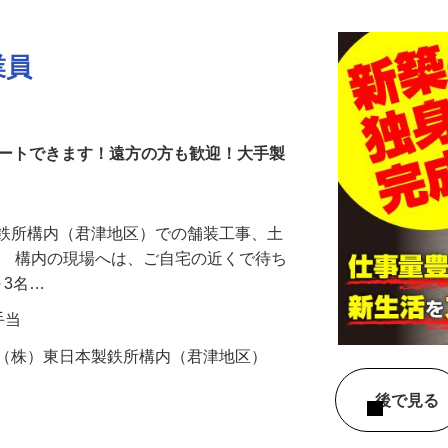
業員
タートできます！遠方の方も歓迎！大手製
製鉄所構内（君津地区）での舗装工事、土
。 構内の現場へは、ご自宅の近くで待ち
～3名…
種手当
鉄（株）東日本製鉄所構内（君津地区）
！
後で見