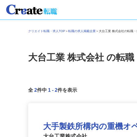
クリエイト転職・求人TOP
＞
転職の求人掲載企業
＞
大台工業 株式会社の転職
大台工業 株式会社
の転職
全
2
件中
1
-
2
件を表示
大手製鉄所構内の重機オ