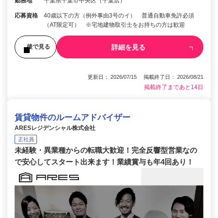
勤務地
千葉県千葉市中央区（千葉店）
応募資格
40歳以下の方（例外事由3号のイ） 普通自動車免許必須
（AT限定可） ※宅地建物取引士をお持ちの方は歓迎
詳細を見る
後で見る
更新日： 2026/07/15 掲載終了日： 2026/08/21
掲載終了まであと14日
賃貸物件のルームアドバイザー
ARESレジデンシャル株式会社
正社員
未経験・異業種からの転職大歓迎！完全反響型営業なの
で安心してスタート出来ます！業績賞与も年4回あり！