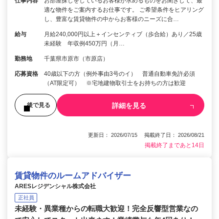
仕事内容
お部屋探しをしているお客様が求めるものをお聞きして、最
適な物件をご案内するお仕事です。 ご希望条件をヒアリング
し、豊富な賃貸物件の中からお客様のニーズに合…
給与
月給240,000円以上＋インセンティブ（歩合給）あり／25歳
未経験 年収例450万円（月…
勤務地
千葉県市原市（市原店）
応募資格
40歳以下の方（例外事由3号のイ） 普通自動車免許必須
（AT限定可） ※宅地建物取引士をお持ちの方は歓迎
詳細を見る
後で見る
更新日： 2026/07/15 掲載終了日： 2026/08/21
掲載終了まであと14日
賃貸物件のルームアドバイザー
ARESレジデンシャル株式会社
正社員
未経験・異業種からの転職大歓迎！完全反響型営業なの