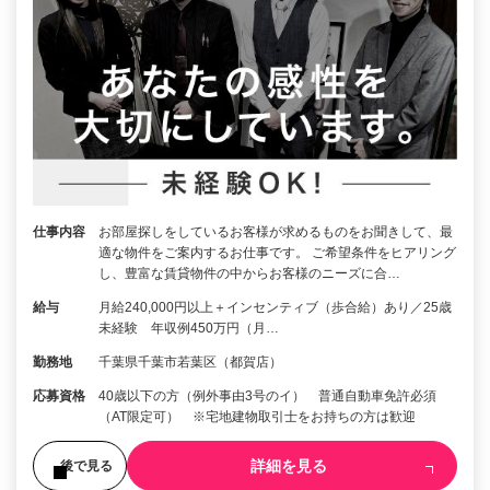
仕事内容
お部屋探しをしているお客様が求めるものをお聞きして、最
適な物件をご案内するお仕事です。 ご希望条件をヒアリング
し、豊富な賃貸物件の中からお客様のニーズに合…
給与
月給240,000円以上＋インセンティブ（歩合給）あり／25歳
未経験 年収例450万円（月…
勤務地
千葉県千葉市若葉区（都賀店）
応募資格
40歳以下の方（例外事由3号のイ） 普通自動車免許必須
（AT限定可） ※宅地建物取引士をお持ちの方は歓迎
詳細を見る
後で見る