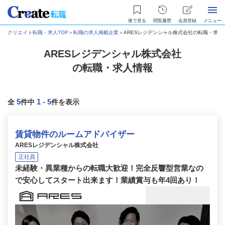
後で見る
閲覧履歴
会員登録
メニュー
クリエイト転職・求人TOP
＞
転職の求人掲載企業
＞
ARESレジデンシャル株式会社の転職・求人
ARESレジデンシャル株式会社
の転職・求人情報
5
1
-
5
全
件中
件を表示
賃貸物件のルームアドバイザー
ARESレジデンシャル株式会社
正社員
未経験・異業種からの転職大歓迎！完全反響型営業なの
で安心してスタート出来ます！業績賞与も年4回あり！