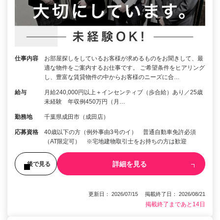
仕事内容
お部屋探しをしているお客様が求めるものをお聞きして、最
適な物件をご案内するお仕事です。 ご希望条件をヒアリング
し、豊富な賃貸物件の中からお客様のニーズに合…
給与
月給240,000円以上＋インセンティブ（歩合給）あり／25歳
未経験 年収例450万円（月…
勤務地
千葉県成田市（成田店）
応募資格
40歳以下の方（例外事由3号のイ） 普通自動車免許必須
（AT限定可） ※宅地建物取引士をお持ちの方は歓迎
詳細を見る
後で見る
更新日： 2026/07/15 掲載終了日： 2026/08/21
掲載終了まであと14日