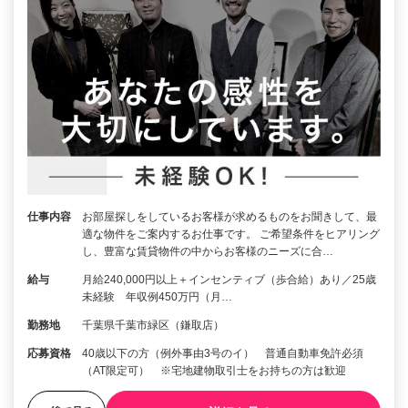
仕事内容
お部屋探しをしているお客様が求めるものをお聞きして、最
適な物件をご案内するお仕事です。 ご希望条件をヒアリング
し、豊富な賃貸物件の中からお客様のニーズに合…
給与
月給240,000円以上＋インセンティブ（歩合給）あり／25歳
未経験 年収例450万円（月…
勤務地
千葉県千葉市緑区（鎌取店）
応募資格
40歳以下の方（例外事由3号のイ） 普通自動車免許必須
（AT限定可） ※宅地建物取引士をお持ちの方は歓迎