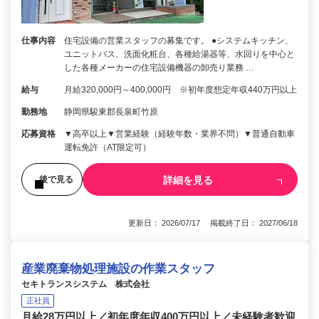
仕事内容
住宅設備の営業スタッフの募集です。 ●システムキッチン、
ユニットバス、洗面化粧台、各種給湯器等、水回りを中心と
した各種メーカーの住宅設備機器の卸売り業務 …
給与
月給320,000円～400,000円 ※初年度想定年収440万円以上
勤務地
静岡県駿東郡長泉町竹原
応募資格
▼高卒以上▼営業経験（経験年数・業界不問）▼普通自動車
運転免許（AT限定可）
詳細を見る
後で見る
更新日： 2026/07/17 掲載終了日： 2027/06/18
産業廃棄物処理施設の作業スタッフ
セキトランスシステム 株式会社
正社員
月給28万円以上／初年度年収400万円以上／未経験者歓迎