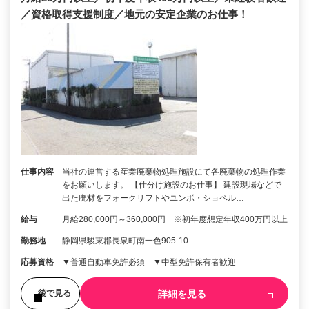
／資格取得支援制度／地元の安定企業のお仕事！
仕事内容
当社の運営する産業廃棄物処理施設にて各廃棄物の処理作業
をお願いします。 【仕分け施設のお仕事】 建設現場などで
出た廃材をフォークリフトやユンボ・ショベル…
給与
月給280,000円～360,000円 ※初年度想定年収400万円以上
勤務地
静岡県駿東郡長泉町南一色905-10
応募資格
▼普通自動車免許必須 ▼中型免許保有者歓迎
詳細を見る
後で見る