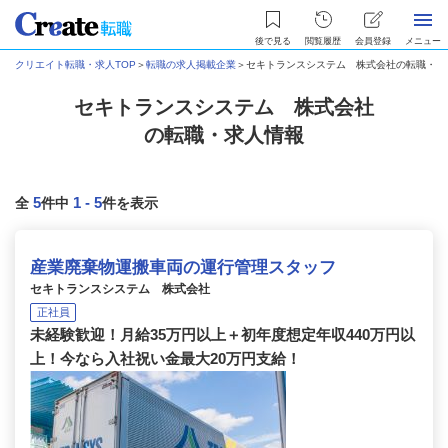
後で見る
閲覧履歴
会員登録
メニュー
クリエイト転職・求人TOP
＞
転職の求人掲載企業
＞
セキトランスシステム 株式会社の転職・求
セキトランスシステム 株式会社
の転職・求人情報
5
1
-
5
全
件中
件を表示
産業廃棄物運搬車両の運行管理スタッフ
セキトランスシステム 株式会社
正社員
未経験歓迎！月給35万円以上＋初年度想定年収440万円以
上！今なら入社祝い金最大20万円支給！