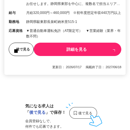
お任せします。静岡県東部を中心に、複数名で担当エリア…
給与
月給320,000円～460,000円 ※初年度想定年収440万円以上
勤務地
静岡県駿東郡長泉町納米里515-1
応募資格
▼普通自動車運転免許（AT限定可） ▼営業経験（業界・年
数不問）
詳細を見る
後で見る
更新日： 2026/07/17 掲載終了日： 2027/06/18
1
気になる求人は
「
後で見る
」で保存！
会員登録なしで、
何件でも応募できます。