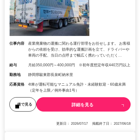
仕事内容
産業廃棄物の運搬に関わる運行管理をお任せします。 お客様
からの依頼を受け、効率的な運搬計画を立て、ドライバーや
車両の手配、当日の点呼まで幅広く携わっていただく…
給与
月給350,000円～400,000円 ※初年度想定年収440万円以上
勤務地
静岡県駿東郡長泉町納米里
応募資格
4t車が運転可能なマニュアル免許・未経験歓迎・60歳未満
（定年を上限／例外事由1号）
詳細を見る
後で見る
更新日： 2026/07/17 掲載終了日： 2027/06/18