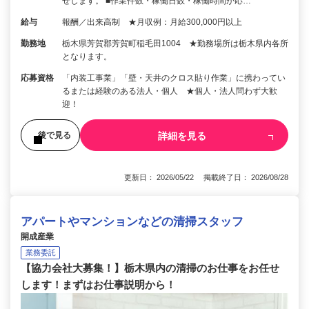
せします。 ■作業件数・稼働日数・稼働時間が応…
給与
報酬／出来高制 ★月収例：月給300,000円以上
勤務地
栃木県芳賀郡芳賀町稲毛田1004 ★勤務場所は栃木県内各所
となります。
応募資格
「内装工事業」「壁・天井のクロス貼り作業」に携わってい
るまたは経験のある法人・個人 ★個人・法人問わず大歓
迎！
詳細を見る
後で見る
更新日： 2026/05/22 掲載終了日： 2026/08/28
アパートやマンションなどの清掃スタッフ
開成産業
業務委託
【協力会社大募集！】栃木県内の清掃のお仕事をお任せ
します！まずはお仕事説明から！