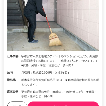
仕事内容
宇都宮市～県北地域のアパートやマンションなどの、共用部
の巡回清掃をお願いします。（作業は2人1組で行います。）
■資格・経験・学歴・性別など一切不問！ …
給与
月収例：月給250,000円（入社3年目）
勤務地
栃木県芳賀郡芳賀町稲毛田1004 ★勤務場所は栃木県内各所
となります。
応募資格
要普通自動車運転免許、55歳まで（例外事由3号）★経験・
学歴・性別など一切不問