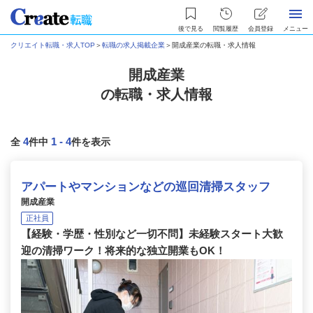
後で見る
閲覧履歴
会員登録
メニュー
クリエイト転職・求人TOP
＞
転職の求人掲載企業
＞
開成産業の転職・求人情報
開成産業
の転職・求人情報
4
1
-
4
全
件中
件を表示
アパートやマンションなどの巡回清掃スタッフ
開成産業
正社員
【経験・学歴・性別など一切不問】未経験スタート大歓
迎の清掃ワーク！将来的な独立開業もOK！