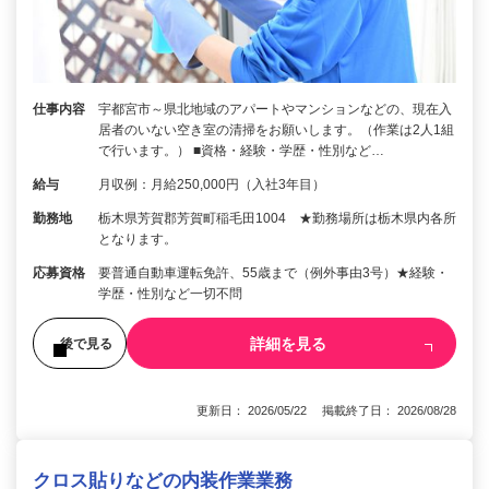
仕事内容
宇都宮市～県北地域のアパートやマンションなどの、現在入
居者のいない空き室の清掃をお願いします。（作業は2人1組
で行います。） ■資格・経験・学歴・性別など…
給与
月収例：月給250,000円（入社3年目）
勤務地
栃木県芳賀郡芳賀町稲毛田1004 ★勤務場所は栃木県内各所
となります。
応募資格
要普通自動車運転免許、55歳まで（例外事由3号）★経験・
学歴・性別など一切不問
詳細を見る
後で見る
更新日： 2026/05/22 掲載終了日： 2026/08/28
クロス貼りなどの内装作業業務