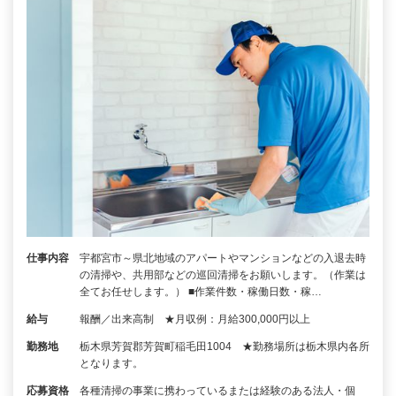
仕事内容
宇都宮市～県北地域のアパートやマンションなどの入退去時
の清掃や、共用部などの巡回清掃をお願いします。（作業は
全てお任せします。） ■作業件数・稼働日数・稼…
給与
報酬／出来高制 ★月収例：月給300,000円以上
勤務地
栃木県芳賀郡芳賀町稲毛田1004 ★勤務場所は栃木県内各所
となります。
応募資格
各種清掃の事業に携わっているまたは経験のある法人・個