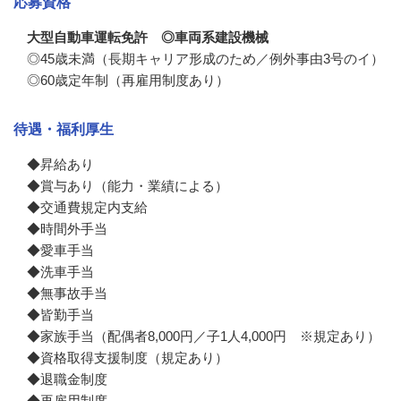
応募資格
大型自動車運転免許 ◎車両系建設機械
◎45歳未満（長期キャリア形成のため／例外事由3号のイ）

◎60歳定年制（再雇用制度あり）
待遇・福利厚生
◆昇給あり

◆賞与あり（能力・業績による）

◆交通費規定内支給

◆時間外手当

◆愛車手当

◆洗車手当

◆無事故手当

◆皆勤手当

◆家族手当（配偶者8,000円／子1人4,000円　※規定あり）

◆資格取得支援制度（規定あり）

◆退職金制度

◆再雇用制度
