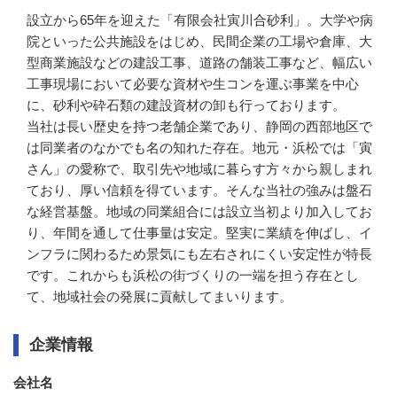
設立から65年を迎えた「有限会社寅川合砂利」。大学や病
院といった公共施設をはじめ、民間企業の工場や倉庫、大
型商業施設などの建設工事、道路の舗装工事など、幅広い
工事現場において必要な資材や生コンを運ぶ事業を中心
に、砂利や砕石類の建設資材の卸も行っております。

当社は長い歴史を持つ老舗企業であり、静岡の西部地区で
は同業者のなかでも名の知れた存在。地元・浜松では「寅
さん」の愛称で、取引先や地域に暮らす方々から親しまれ
ており、厚い信頼を得ています。そんな当社の強みは盤石
な経営基盤。地域の同業組合には設立当初より加入してお
り、年間を通して仕事量は安定。堅実に業績を伸ばし、イ
ンフラに関わるため景気にも左右されにくい安定性が特長
です。これからも浜松の街づくりの一端を担う存在とし
て、地域社会の発展に貢献してまいります。
企業情報
会社名