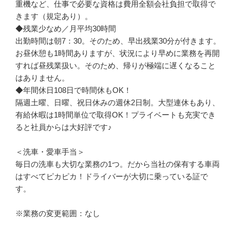
重機など、仕事で必要な資格は費用全額会社負担で取得で
きます（規定あり）。

◆残業少なめ／月平均30時間

出勤時間は朝7：30。そのため、早出残業30分が付きます。
お昼休憩も1時間ありますが、状況により早めに業務を再開
すれば昼残業扱い。そのため、帰りが極端に遅くなること
はありません。

◆年間休日108日で時間休もOK！

隔週土曜、日曜、祝日休みの週休2日制。大型連休もあり、
有給休暇は1時間単位で取得OK！プライベートも充実でき
ると社員からは大好評です♪

＜洗車・愛車手当＞

毎日の洗車も大切な業務の1つ。だから当社の保有する車両
はすべてピカピカ！ドライバーが大切に乗っている証で
す。

※業務の変更範囲：なし