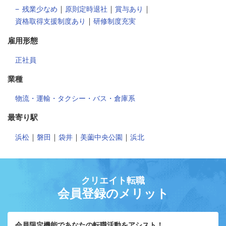
｜
｜
｜
残業少なめ
原則定時退社
賞与あり
｜
資格取得支援制度あり
研修制度充実
雇用形態
正社員
業種
物流・運輸・タクシー・バス・倉庫系
最寄り駅
｜
｜
｜
｜
浜松
磐田
袋井
美薗中央公園
浜北
クリエイト転職
会員登録のメリット
会員限定機能であなたの転職活動をアシスト！