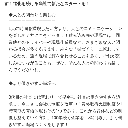
す！進化を続ける当社で新たなスタートを！
◆人との関わりも楽しむ

￣￣￣￣￣￣￣￣￣￣￣

1人の時間を満喫したい方より、人とのコミュニケーション
を楽しめる方にこそピッタリ！積み込み先や現場では、同
業他社のドライバーや現場作業員など、さまざまな人と関
わる機会が多くあります。みんな「街づくり」に携わって
いるため、違う現場で顔を合わせることも多く、それが楽
しみにつながることも。ぜひ、そんな人との関わりも楽し
んでくださいね。

◆より働きやすい職場へ

￣￣￣￣￣￣￣￣￣￣￣

3代目の社長に代替わりして早4年。社員の働きやすさを追
求し、今まさに会社の制度を改革中！資格取得支援制度や1
時間毎の有給休暇もその1つであり、これから育休などの制
度も整えていく方針。100年続く企業を目標に掲げ、より働
きやすい職場づくりをします！
