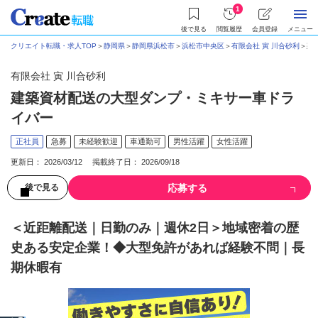
1
後で見る
閲覧履歴
会員登録
メニュー
クリエイト転職・求人TOP
＞
静岡県
＞
静岡県浜松市
＞
浜松市中央区
＞
有限会社 寅 川合砂利
＞
建
有限会社 寅 川合砂利
建築資材配送の大型ダンプ・ミキサー車ドラ
イバー
正社員
急募
未経験歓迎
車通勤可
男性活躍
女性活躍
更新日： 2026/03/12 掲載終了日： 2026/09/18
応募する
後で見る
＜近距離配送｜日勤のみ｜週休2日＞地域密着の歴
史ある安定企業！◆大型免許があれば経験不問｜長
期休暇有