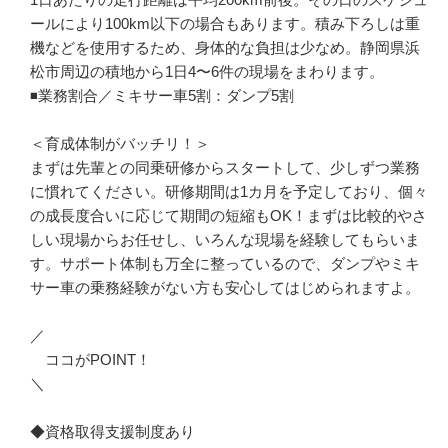
ールにより100km以下の場合もあります。積み下ろしは重
機などを使用するため、身体的な負担は少なめ。静岡県浜
松市周辺の積地から1日4〜6件の現場をまわります。

◾️業務割合／ミキサー車5割：ダンプ5割

＜育成体制がバッチリ！＞

まずは先輩との同乗研修からスタートして、少しずつ業務
に慣れてください。研修期間は1カ月を予定しており、個々
の成長度合いに応じて期間の短縮もOK！まずは比較的やさ
しい現場からお任せし、いろんな現場を経験してもらいま
す。サポート体制も万全に整っているので、ダンプやミキ
サー車の乗務経験がない方も安心してはじめられますよ。

／

　ココがPOINT！

＼

◆資格取得支援制度あり
