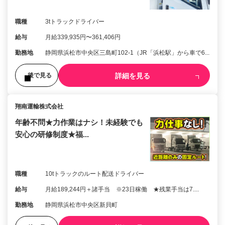
職種
3tトラックドライバー
給与
月給339,935円〜361,406円
勤務地
静岡県浜松市中央区三島町102-1（JR「浜松駅」から車で6...
詳細を見る
後で見る
翔南運輸株式会社
年齢不問★力作業はナシ！未経験でも
安心の研修制度★福...
職種
10tトラックのルート配送ドライバー
給与
月給189,244円＋諸手当 ※23日稼働 ★残業手当は7....
勤務地
静岡県浜松市中央区新貝町