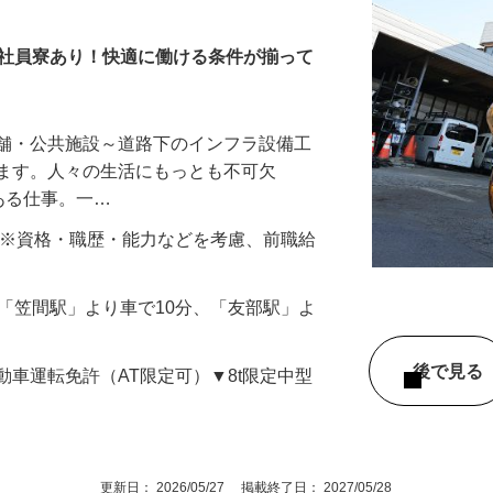
・社員寮あり！快適に働ける条件が揃って
店舗・公共施設～道路下のインフラ設備工
ります。人々の生活にもっとも不可欠
のある仕事。一…
000円 ※資格・職歴・能⼒などを考慮、前職給
線「笠間駅」より⾞で10分、「友部駅」よ
後で見
動⾞運転免許（AT限定可）▼8t限定中型