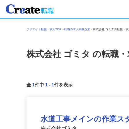
クリエイト転職・求人TOP
＞
転職の求人掲載企業
＞
株式会社 ゴミタの転職・
株式会社 ゴミタ
の転職
全
1
件中
1
-
1
件を表示
水道工事メインの作業ス