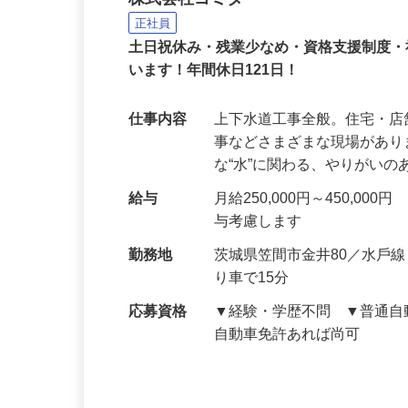
株式会社ゴミタ
正社員
土日祝休み・残業少なめ・資格支援制度
います！年間休日121日！
仕事内容
上下水道工事全般。住宅・
事などさまざまな現場があ
な“水”に関わる、やりがい
給与
月給250,000円～450,
与考慮します
勤務地
茨城県笠間市⾦井80／⽔⼾
り⾞で15分
応募資格
▼経験・学歴不問 ▼普通⾃
⾃動⾞免許あれば尚可