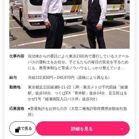
仕事内容
自治体からの委託により東京23区内で運行しているスクール
バスの運転士をお任せ。子どもたちの毎日の安全を守るため
にも、教育体制など育成ノウハウもしっかり整えていま…
給与
月給222,830円～240,970円（資格により異なる）
勤務地
東京都足立区綾瀬6-11-22（JR・東京メトロ千代田線「綾瀬
駅」徒歩16分、つくばEX「青井駅」徒歩14分、足立区はる
かぜ1号『綾瀬病院入口バス停』徒歩3分）
応募資格
●普通免許をお持ちの方（大型二種免許取得費用全額会社負
担）
詳細を見る
後で見る