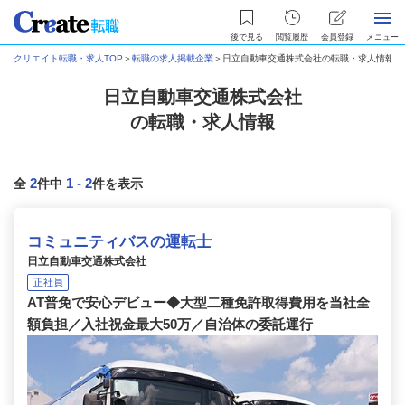
後で見る
閲覧履歴
会員登録
メニュー
クリエイト転職・求人TOP
＞
転職の求人掲載企業
＞
日立自動車交通株式会社の転職・求人情報
日立自動車交通株式会社
の転職・求人情報
2
1
-
2
全
件中
件を表示
コミュニティバスの運転士
日立自動車交通株式会社
正社員
AT普免で安心デビュー◆大型二種免許取得費用を当社全
額負担／入社祝金最大50万／自治体の委託運行