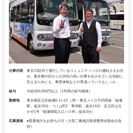
仕事内容
東京23区内で運行しているコミュニティバスの運転士をお任
せ。東京都や区から公共性の高い仕事を任されている信頼に
応えるためにも、教育体制などの育成ノウハウもしっか…
給与
月給300,000円以上（1年間の給与補填）
勤務地
東京都足立区綾瀬6-11-22（JR・東京メトロ千代田線「綾瀬
駅」徒歩16分、つくばEX「青井駅」徒歩14分、足立区はる
かぜ1号『綾瀬病院入口バス停』徒歩3分）
応募資格
●普通免許をお持ちの方（大型二種免許取得費用全額会社負
担）