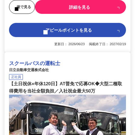
詳細を見る
後で見る
アピールポイントを見る
更新日： 2026/06/23 掲載終了日： 2027/02/19
スクールバスの運転士
日立自動車交通株式会社
正社員
【土日祝休×年休120日】AT普免で応募OK◆大型二種取
得費用を当社全額負担／入社祝金最大50万