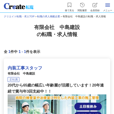
後で見る
閲覧履歴
会員登録
メニュー
クリエイト転職・求人TOP
＞
転職の求人掲載企業
＞
有限会社 中島建設の転職・求人情報
有限会社 中島建設
の転職・求人情報
1
1
-
1
全
件中
件を表示
内装工事スタッフ
有限会社 中島建設
正社員
20代から65歳の幅広い年齢層が活躍しています！20年連
続で賞与年3回支給中！！