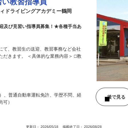
習い教習指導員
ティドライビングアカデミー鶴岡
送迎及び見習い指導員募集！★各種手当あ
所にて、教習生の送迎、教習事務など会社
ただきます。 ＜具体的な業務内容＞ □教
る）、普通自動車運転免許、学歴不問、経
後で見
方尚可）