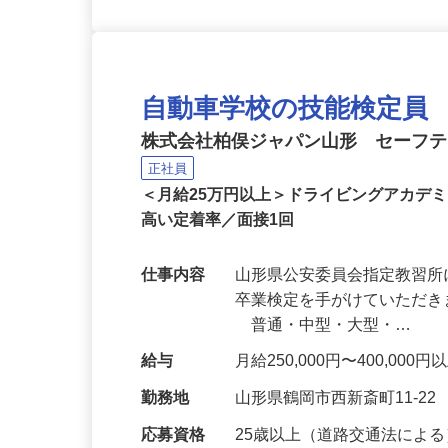
自動車学校の技能検定員
株式会社柏俣ジャパン山形 セーフ
正社員
＜月給25万円以上＞ドライビングアカデ
高い定着率／面接1回
仕事内容
山形県公安委員会指定教習
卒業検定を手がけていただき
普通・中型・大型・…
給与
月給250,000円〜400,000
勤務地
山形県鶴岡市西新斎町11-22