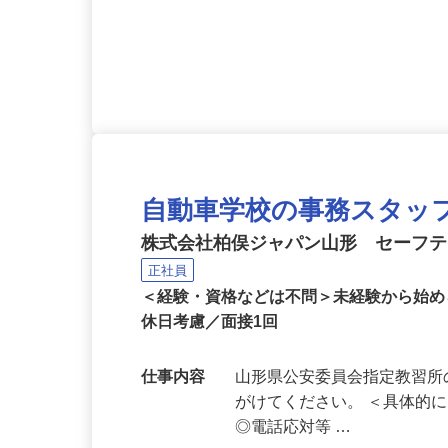
応募資格
25歳以上（道路交通法によ
自動車学校の事務スタッ
株式会社柏俣ジャパン山形 セーフ
正社員
＜経験・資格などは不問＞未経験から始
休日考慮／面接1回
仕事内容
山形県公安委員会指定教習
がけてください。 ＜具体的