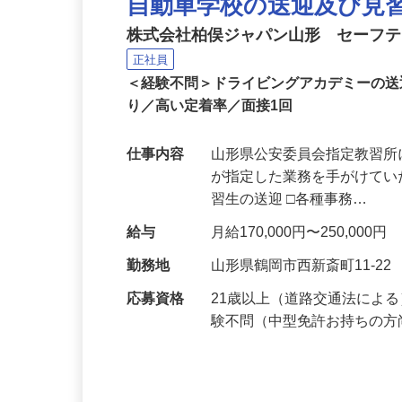
自動車学校の送迎及び見
株式会社柏俣ジャパン山形 セーフ
正社員
＜経験不問＞ドライビングアカデミーの
り／高い定着率／面接1回
仕事内容
山形県公安委員会指定教習
が指定した業務を手がけてい
習生の送迎 □各種事務…
給与
月給170,000円〜250,000円
勤務地
山形県鶴岡市西新斎町11-22
応募資格
21歳以上（道路交通法によ
験不問（中型免許お持ちの