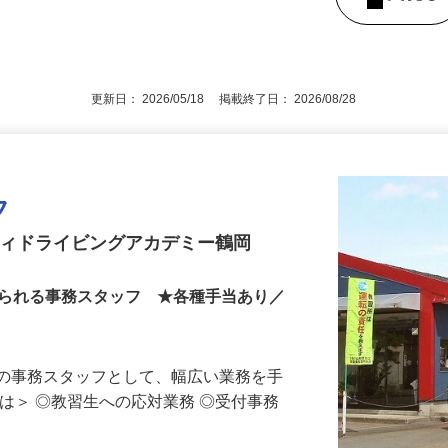
る）、技能検定員資格
後で見
更新日： 2026/05/18 掲載終了日： 2026/08/28
フ
ティドライビングアカデミー鶴岡
められる事務スタッフ ★各種手当あり／
所の事務スタッフとして、幅広い業務を手
には＞ ◎教習生への応対業務 ◎受付事務