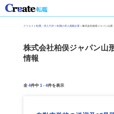
クリエイト転職・求人TOP
＞
転職の求人掲載企業
＞
株式会社柏俣ジャパン山
株式会社柏俣ジャパン山
情報
全
4
件中
1
-
4
件を表示