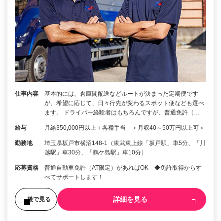
仕事内容
基本的には、倉庫間配送などルートが決まった定期便です
が、希望に応じて、日々行先が変わるスポット便なども選べ
ます。 ドライバー経験者はもちろんですが、普通免許（…
給与
月給350,000円以上＋各種手当 ＜月収40～50万円以上可＞
勤務地
埼玉県坂戸市横沼148-1（東武東上線「坂戸駅」車5分、「川
越駅」車30分、「鶴ケ島駅」車10分）
応募資格
普通自動車免許（AT限定）があればOK ◆免許取得からす
べてサポートします！
詳細を見る
後で見る