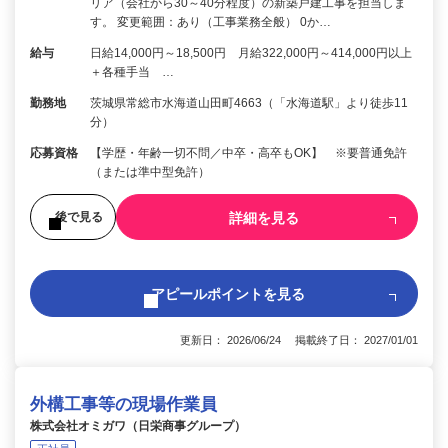
リア（会社から30～40分程度）の新築戸建工事を担当しま
す。 変更範囲：あり（工事業務全般） 0か…
給与
日給14,000円～18,500円 月給322,000円～414,000円以上
＋各種手当 …
勤務地
茨城県常総市水海道山田町4663（「水海道駅」より徒歩11
分）
応募資格
【学歴・年齢一切不問／中卒・高卒もOK】 ※要普通免許
（または準中型免許）
詳細を見る
後で見る
アピールポイントを見る
更新日： 2026/06/24 掲載終了日： 2027/01/01
外構工事等の現場作業員
株式会社オミガワ（日栄商事グループ）