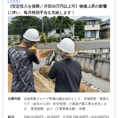
正社員
《安定収入を保障／月収50万円以上可》物価上昇の影響
に伴い、毎月特別手当を支給します！
仕事内容
日栄商事グループ専属の建設会社として、茨城県西・県南エ
リア（会社から30～40分程度）の新築戸建工事を担当しま
す。 変更範囲：あり（工事業務全般） 外構…
給与
日給13,000円～18,500円 ※月収,299,000円～414,000円以