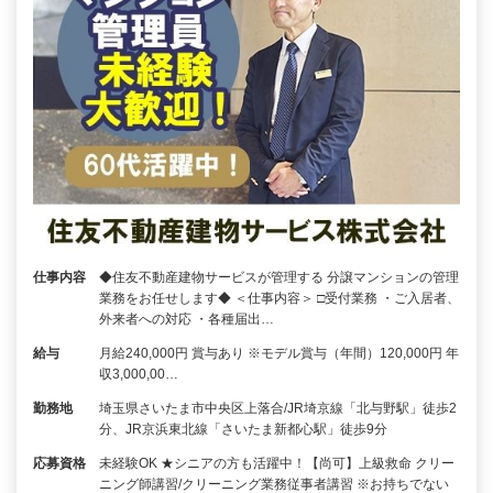
仕事内容
◆住友不動産建物サービスが管理する 分譲マンションの管理
業務をお任せします◆ ＜仕事内容＞ □受付業務 ・ご入居者、
外来者への対応 ・各種届出…
給与
月給240,000円 賞与あり ※モデル賞与（年間）120,000円 年
収3,000,00…
勤務地
埼玉県さいたま市中央区上落合/JR埼京線「北与野駅」徒歩2
分、JR京浜東北線「さいたま新都心駅」徒歩9分
応募資格
未経験OK ★シニアの方も活躍中！【尚可】上級救命 クリー
ニング師講習/クリーニング業務従事者講習 ※お持ちでない