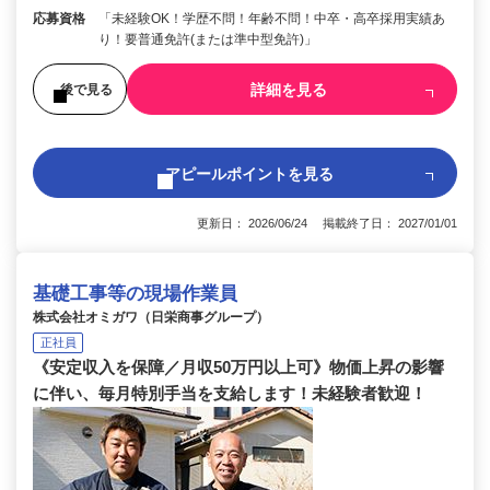
応募資格
「未経験OK！学歴不問！年齢不問！中卒・高卒採用実績あ
り！要普通免許(または準中型免許)」
詳細を見る
後で見る
アピールポイントを見る
更新日： 2026/06/24 掲載終了日： 2027/01/01
基礎工事等の現場作業員
株式会社オミガワ（日栄商事グループ）
正社員
《安定収入を保障／月収50万円以上可》物価上昇の影響
に伴い、毎月特別手当を支給します！未経験者歓迎！