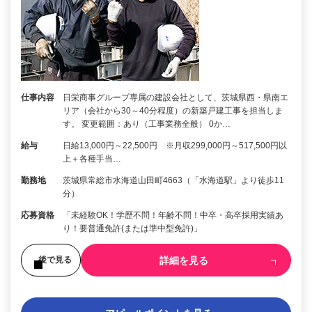
仕事内容
日栄商事グループ専属の建設会社として、茨城県西・県南エ
リア（会社から30～40分程度）の新築戸建工事を担当しま
す。 変更範囲：あり（工事業務全般） 0か…
給与
日給13,000円～22,500円 ※月収299,000円～517,500円以
上＋各種手当…
勤務地
茨城県常総市水海道山田町4663（「水海道駅」より徒歩11
分）
応募資格
「未経験OK！学歴不問！年齢不問！中卒・高卒採用実績あ
り！要普通免許(または準中型免許)」
詳細を見る
後で見る