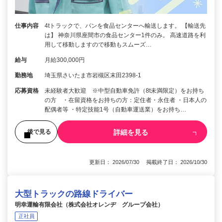
仕事内容
4tトラックで、パンを食品センターへ輸送します。 【輸送先
は】 神奈川県座間市の食品センター1件のみ。 高速道路を利
用して移動しますので移動もスムーズ…
給与
月給300,000円
勤務地
埼玉県さいたま市岩槻区末田2398-1
応募資格
未経験者大歓迎 ※中型自動車免許（8t未満限定）をお持ち
の方 ・在留資格をお持ちの方：定住者・永住者 ・日本人の
配偶者等 ・特定技能1号（自動車運送業）をお持ち…
詳細を見る
後で見る
更新日： 2026/07/30 掲載終了日： 2026/10/30
大型トラックの路線ドライバー
明幸運輸有限会社（株式会社オレンヂ グループ会社）
正社員