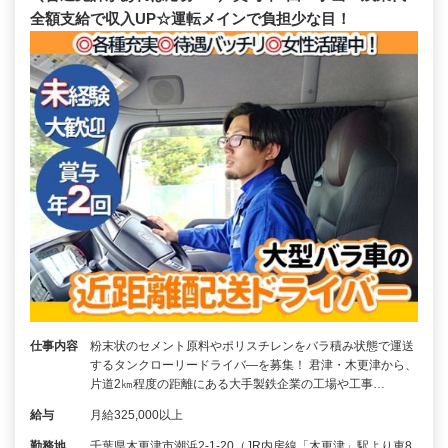
全額支給で収入UP☆運転メインで負担少な目！
仕事内容
粉末状のセメント原料やポリスチレンをバラ積み状態で運送
するタンクローリードライバ―を募集！ 君津・木更津から、
片道2㎞程度の距離にある大手製鉄企業の工場や工事…
給与
月給325,000以上
勤務地
千葉県木更津市潮浜2-1-20（JR内房線「木更津」駅より車8