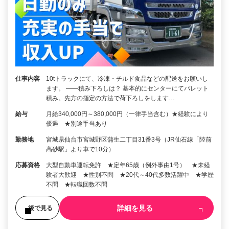
仕事内容
10tトラックにて、冷凍・チルド食品などの配送をお願いし
ます。 ――積み下ろしは？ 基本的にセンターにてパレット
積み。先方の指定の方法で荷下ろしをします…
給与
月給340,000円～380,000円（一律手当含む）★経験により
優遇 ★別途手当あり
勤務地
宮城県仙台市宮城野区蒲生二丁目31番3号（JR仙石線「陸前
高砂駅」より車で10分）
応募資格
大型自動車運転免許 ★定年65歳（例外事由1号） ★未経
験者大歓迎 ★性別不問 ★20代～40代多数活躍中 ★学歴
不問 ★転職回数不問
詳細を見る
後で見る