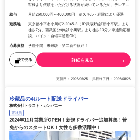
客様より依頼をいただける状況が続いているため、テレア…
給与
月給260,000円～400,000円 ※スキル・経験により優遇
勤務地
東京都小平市小川町2-2045-3（JR武蔵野線｢新小平駅」より
徒歩7分、西武国分寺線｢小川駅」より徒歩13分／車通勤応相
談、バイク・自転車通勤OK）
応募資格
学歴不問！未経験・第二新卒歓迎！
詳細を見る
後で見る
更新日： 2026/06/25 掲載終了日： 2026/08/28
冷蔵品の4tルート配送ドライバー
株式会社トラスト・カンパニー
正社員
2024年11月営業所OPEN！新規ドライバー追加募集！普
免からのスタートOK！女性も多数活躍中！