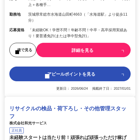
上＋各種手…
勤務地
茨城県常総市水海道山田町4663（「水海道駅」より徒歩11
分）
応募資格
「未経験OK！学歴不問！年齢不問！中卒・高卒採用実績あ
り！要普通免許(または準中型免許)」
詳細を見る
後で見る
アピールポイントを見る
更新日： 2026/06/24 掲載終了日： 2027/01/01
リサイクルの検品・荷下ろし・その他管理スタッ
フ
株式会社和光サービス
正社員
未経験スタートは当たり前！頑張れば頑張っただけ稼げ