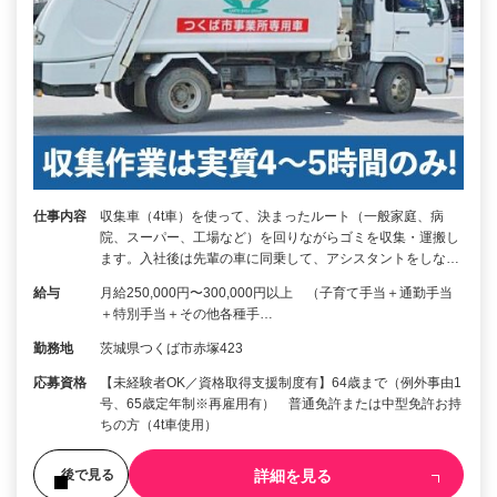
仕事内容
収集車（4t車）を使って、決まったルート（一般家庭、病
院、スーパー、工場など）を回りながらゴミを収集・運搬し
ます。入社後は先輩の車に同乗して、アシスタントをしな…
給与
月給250,000円〜300,000円以上 （子育て手当＋通勤手当
＋特別手当＋その他各種手…
勤務地
茨城県つくば市赤塚423
応募資格
【未経験者OK／資格取得支援制度有】64歳まで（例外事由1
号、65歳定年制※再雇用有） 普通免許または中型免許お持
ちの方（4t車使用）
詳細を見る
後で見る