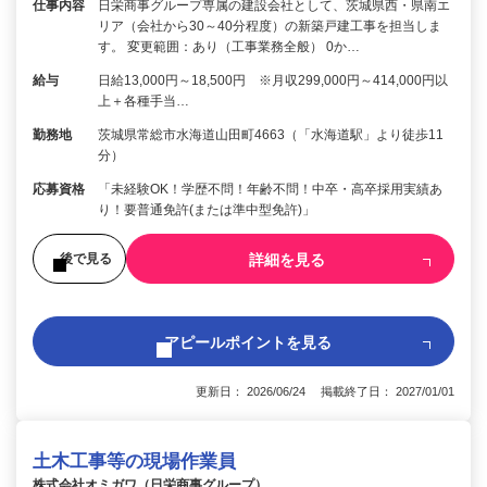
仕事内容
日栄商事グループ専属の建設会社として、茨城県西・県南エ
リア（会社から30～40分程度）の新築戸建工事を担当しま
す。 変更範囲：あり（工事業務全般） 0か…
給与
日給13,000円～18,500円 ※月収299,000円～414,000円以
上＋各種手当…
勤務地
茨城県常総市水海道山田町4663（「水海道駅」より徒歩11
分）
応募資格
「未経験OK！学歴不問！年齢不問！中卒・高卒採用実績あ
り！要普通免許(または準中型免許)」
詳細を見る
後で見る
アピールポイントを見る
更新日： 2026/06/24 掲載終了日： 2027/01/01
土木工事等の現場作業員
株式会社オミガワ（日栄商事グループ）