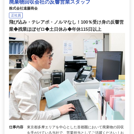
廃棄物回収会社の反響営業スタッフ
株式会社遠藤商会
正社員
飛び込み・テレアポ・ノルマなし！100％受け身の反響営
業◆残業ほぼゼロ◆土日休み◆年休115日以上
仕事内容
東京都多摩エリアを中心とした首都圏において廃棄物の回収
を手がけている当社で、営業担当としてご活躍ください！お