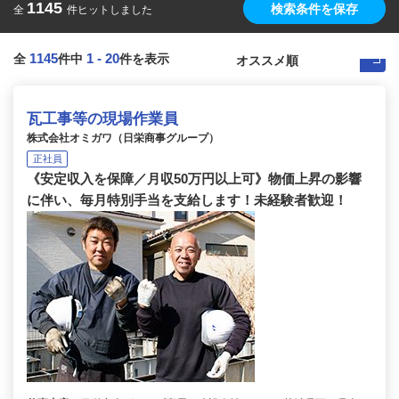
1145
検索条件を保存
全
件ヒットしました
1145
1
-
20
全
件中
件を表示
瓦工事等の現場作業員
株式会社オミガワ（日栄商事グループ）
正社員
《安定収入を保障／月収50万円以上可》物価上昇の影響
に伴い、毎月特別手当を支給します！未経験者歓迎！