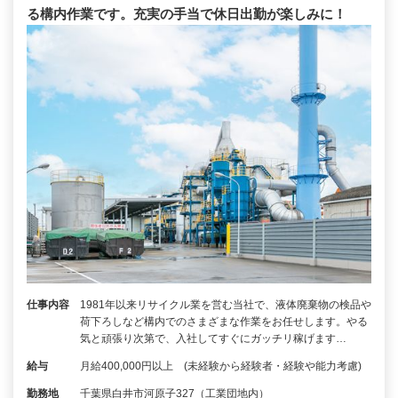
る構内作業です。充実の手当で休日出勤が楽しみに！
仕事内容
1981年以来リサイクル業を営む当社で、液体廃棄物の検品や
荷下ろしなど構内でのさまざまな作業をお任せします。やる
気と頑張り次第で、入社してすぐにガッチリ稼げます…
給与
月給400,000円以上 (未経験から経験者・経験や能力考慮)
勤務地
千葉県白井市河原子327（工業団地内）