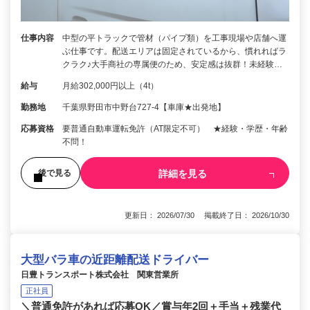
仕事内容
中型の平トラックで管材（パイプ類）を工事現場や店舗へ運
ぶ仕事です。配送エリアは固定されているから、慣れればラ
クラク♪大手商社の専属便のため、安定感は抜群！未経験…
給与
月給302,000円以上（4t）
勤務地
千葉県野田市中野台727-4【車庫★出発地】
応募資格
要普通自動車運転免許（AT限定不可） ★経験・学歴・年齢
不問！
詳細を見る
後で見る
更新日： 2026/07/30 掲載終了日： 2026/10/30
大型バラ車の近距離配送ドライバー
日豊トランスポート株式会社 関東営業所
正社員
＼普通免許があれば応募OK／賞与年2回＋手当＋残業代