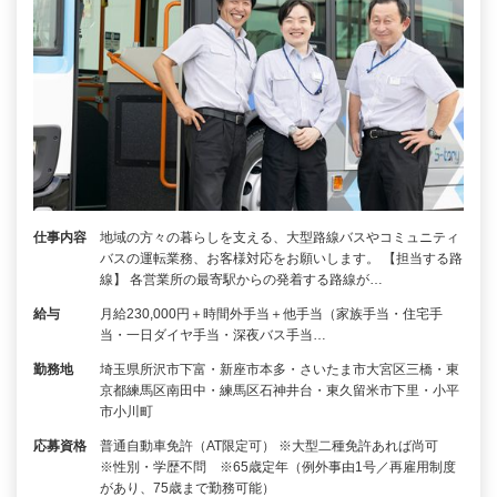
仕事内容
地域の方々の暮らしを支える、大型路線バスやコミュニティ
バスの運転業務、お客様対応をお願いします。 【担当する路
線】 各営業所の最寄駅からの発着する路線が…
給与
月給230,000円＋時間外手当＋他手当（家族手当・住宅手
当・一日ダイヤ手当・深夜バス手当…
勤務地
埼玉県所沢市下富・新座市本多・さいたま市大宮区三橋・東
京都練馬区南田中・練馬区石神井台・東久留米市下里・小平
市小川町
応募資格
普通自動車免許（AT限定可） ※大型二種免許あれば尚可
※性別・学歴不問 ※65歳定年（例外事由1号／再雇用制度
があり、75歳まで勤務可能）