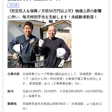
正社員
《安定収入を保障／月収50万円以上可》物価上昇の影響
に伴い、毎月特別手当を支給します！未経験者歓迎！
仕事内容
日栄商事グループ専属の建設会社として、茨城県西・県南エ
リア（会社から30～40分程度）の新築戸建工事を担当しま
す。 変更範囲：あり（工事業務全般） 0か…
給与
日給13,000円～18,500円 ※月収299,000円～414,000円以
上＋各種手当…
勤務地
茨城県常総市水海道山田町4663（「水海道駅」より徒歩11
分）