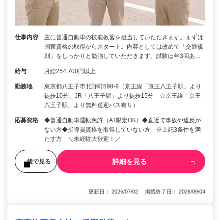
仕事内容
主に普通自動車の技能教習を担当していただきます。まずは
国家資格の取得からスタート。内容としては改めて「交通規
則」をしっかりと勉強していただきます。試験は年3回あ…
給与
月給254,700円以上
勤務地
東京都八王子市北野町598-9（京王線「京王八王子駅」より
徒歩10分、JR「八王子駅」より徒歩15分 ☆京王線「京王
八王子駅」より無料送迎バス有り）
応募資格
◆普通自動車運転免許（AT限定OK）◆直近で事故や違反が
ない方◆指導員資格を取得していない方 ※上記3条件を満
たす方 ＼未経験大歓迎！／
詳細を見る
後で見る
更新日： 2026/07/02 掲載終了日： 2026/09/04