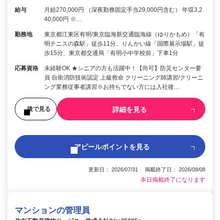
給与
月給270,000円 （深夜勤務固定手当29,000円含む） 年収3,2
40,000円 ※…
勤務地
東京都江東区有明/東京臨海新交通臨海線（ゆりかもめ）「有
明テニスの森駅」徒歩11分、りんかい線「国際展示場駅」徒
歩15分、東京都交通局「有明小中学校前」下車1分
応募資格
未経験OK ★シニアの方も活躍中！【尚可】防災センター要
員 自衛消防技術認定 上級救命 クリーニング師講習/クリーニ
ング業務従事者講習※お持ちでない方には入社後…
詳細を見る
後で見る
アピールポイントを見る
更新日： 2026/07/31 掲載終了日： 2026/08/08
本日掲載終了になります
マンションの管理員