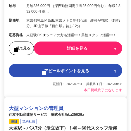
給与
月給236,000円 （深夜勤務固定手当25,000円含む） 年収2,8
32,000円 ※…
勤務地
東京都豊島区高田/東京メトロ副都心線「雑司が谷駅」徒歩3
分、JR山手線「目白駅」徒歩12分
応募資格
未経験OK ★シニアの方も活躍中！男性スタッフ活躍中！
詳細を見る
後で見る
アピールポイントを見る
更新日： 2026/07/31 掲載終了日： 2026/08/08
本日掲載終了になります
大型マンションの管理員
住友不動産建物サービス 株式会社/hka25029a
注目
契約社員
大塚駅～バス7分（湯立坂下）！40～60代スタッフ活躍