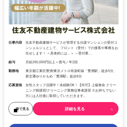
仕事内容
住友不動産建物サービスが管理する分譲マンションの受付コ
ンシェルジュとして、 フロント（受付）での接客や事務をお
任せします！ ＜具体的には…＞ ～受付業…
給与
月給260,000円以上＋賞与／年2回
勤務地
東京都江東区豊洲/東京メトロ有楽町線「豊洲駅」徒歩5分、
新交通ゆりかもめ「豊洲駅」徒歩6分
応募資格
女性スタッフ活躍中！未経験OK！【尚可】上級救命 クリー
ニング師講習/クリーニング業務従事者講習 ※お持ちでない
方には入社後に取得していただきます。
詳細を見る
後で見る