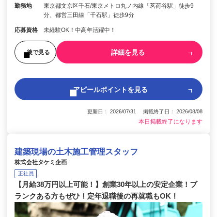
勤務地
東京都文京区千石/東京メトロ丸ノ内線「茗荷谷駅」徒歩9
分、都営三田線「千石駅」徒歩9分
応募資格
未経験OK！中高年活躍中！
詳細を見る
後で見る
アピールポイントを見る
更新日： 2026/07/31 掲載終了日： 2026/08/08
本日掲載終了になります
建築現場の土木施工管理スタッフ
株式会社タケミ企画
正社員
【月給38万円以上可能！】創業30年以上の安定企業！ブ
ランクある方もぜひ！定年退職後の再就職もOK！