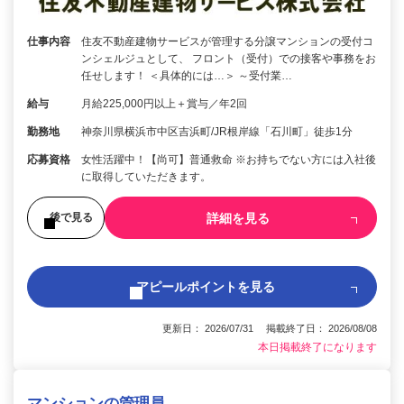
仕事内容
住友不動産建物サービスが管理する分譲マンションの受付コ
ンシェルジュとして、 フロント（受付）での接客や事務をお
任せします！ ＜具体的には…＞ ～受付業…
給与
月給225,000円以上＋賞与／年2回
勤務地
神奈川県横浜市中区吉浜町/JR根岸線「石川町」徒歩1分
応募資格
女性活躍中！【尚可】普通救命 ※お持ちでない方には入社後
に取得していただきます。
詳細を見る
後で見る
アピールポイントを見る
更新日： 2026/07/31 掲載終了日： 2026/08/08
本日掲載終了になります
マンションの管理員