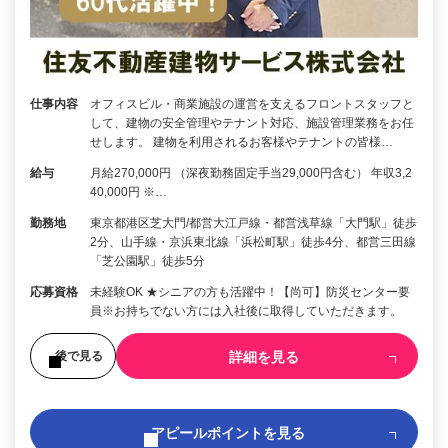
仕事内容
オフィスビル・商業施設の運営を支えるフロントスタッフと
して、建物の安全管理やテナント対応、施設管理業務をお任
せします。 建物を利用されるお客様やテナントの皆様…
給与
月給270,000円 （深夜勤務固定手当29,000円含む） 年収3,2
40,000円 ※…
勤務地
東京都港区芝大門/都営大江戸線・都営浅草線「大門駅」徒歩
2分、山手線・京浜東北線「浜松町駅」徒歩4分、都営三田線
「芝公園駅」徒歩5分
応募資格
未経験OK ★シニアの方も活躍中！【尚可】防災センター要
員※お持ちでない方には入社後に取得していただきます。
詳細を見る
後で見る
アピールポイントを見る