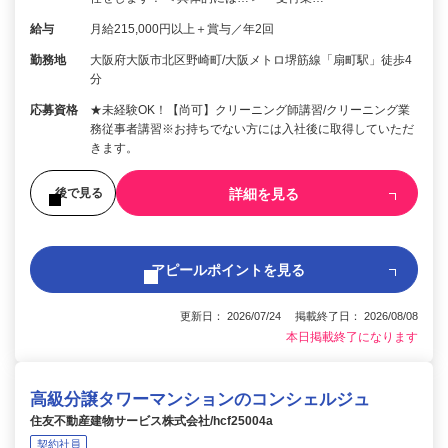
給与
月給215,000円以上＋賞与／年2回
勤務地
大阪府大阪市北区野崎町/大阪メトロ堺筋線「扇町駅」徒歩4
分
応募資格
★未経験OK！【尚可】クリーニング師講習/クリーニング業
務従事者講習※お持ちでない方には入社後に取得していただ
きます。
詳細を見る
後で見る
アピールポイントを見る
更新日： 2026/07/24 掲載終了日： 2026/08/08
本日掲載終了になります
高級分譲タワーマンションのコンシェルジュ
住友不動産建物サービス株式会社/hcf25004a
契約社員