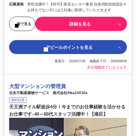
応募資格
男性活躍中！【尚可】防災センター要員 自衛消防技術認定※
お持ちでない方には入社後に取得していただきます
詳細を見る
後で見る
アピールポイントを見る
更新日： 2026/07/28 掲載終了日： 2026/08/08
本日掲載終了になります
大型マンションの管理員
住友不動産建物サービス 株式会社/hka24030a
契約社員
天王洲アイル駅徒歩4分！今までのお仕事経験を活かせる
お仕事です♪40～60代スタッフ活躍中！【港区】