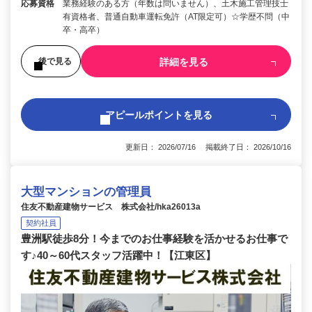
応募資格
業務経験のある方（年数は問いません）、土木施工管理技士
有資格者、普通自動車運転免許（AT限定可）☆学歴不問（中
卒・高卒）
詳細を見る
後で見る
アピールポイントを見る
更新日： 2026/07/16 掲載終了日： 2026/10/16
大型マンションの管理員
住友不動産建物サービス 株式会社/hka26013a
契約社員
豊洲駅徒歩8分！今までのお仕事経験を活かせるお仕事で
す♪40～60代スタッフ活躍中！【江東区】