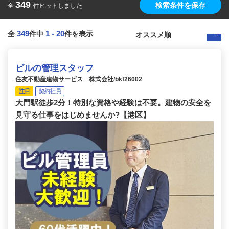
349
検索条件を保存
全
件ヒットしました
349
1
-
20
全
件中
件を表示
ビルの管理スタッフ
住友不動産建物サービス 株式会社/bkf26002
注目
契約社員
大門駅徒歩2分！特別な資格や経験は不要。建物の安全を
見守る仕事をはじめませんか?【港区】