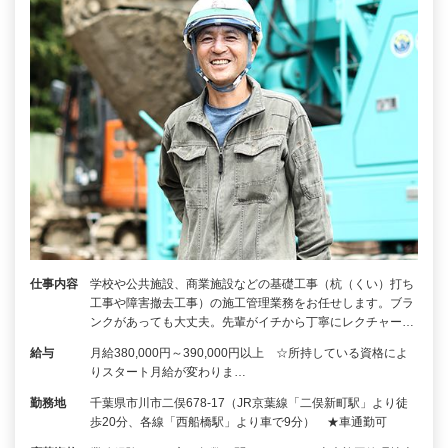
仕事内容
学校や公共施設、商業施設などの基礎工事（杭（くい）打ち
工事や障害撤去工事）の施工管理業務をお任せします。ブラ
ンクがあっても大丈夫。先輩がイチから丁寧にレクチャー…
給与
月給380,000円～390,000円以上 ☆所持している資格によ
りスタート月給が変わりま…
勤務地
千葉県市川市二俣678-17（JR京葉線「二俣新町駅」より徒
歩20分、各線「西船橋駅」より車で9分） ★車通勤可