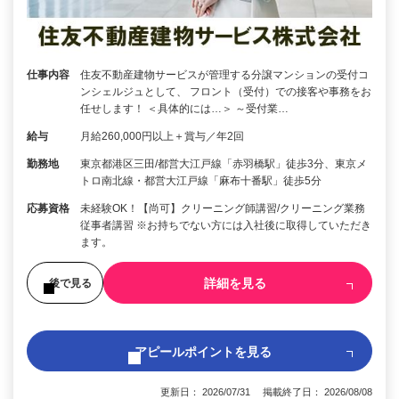
仕事内容
住友不動産建物サービスが管理する分譲マンションの受付コ
ンシェルジュとして、 フロント（受付）での接客や事務をお
任せします！ ＜具体的には…＞ ～受付業…
給与
月給260,000円以上＋賞与／年2回
勤務地
東京都港区三田/都営大江戸線「赤羽橋駅」徒歩3分、東京メ
トロ南北線・都営大江戸線「麻布十番駅」徒歩5分
応募資格
未経験OK！【尚可】クリーニング師講習/クリーニング業務
従事者講習 ※お持ちでない方には入社後に取得していただき
ます。
詳細を見る
後で見る
アピールポイントを見る
更新日： 2026/07/31 掲載終了日： 2026/08/08