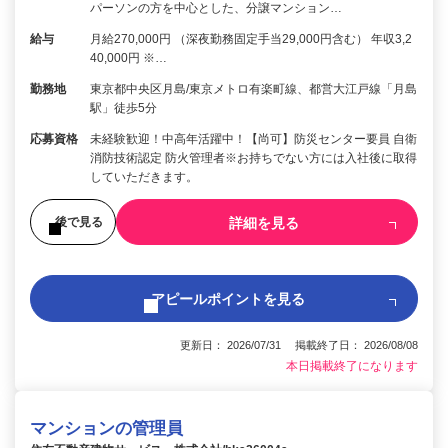
パーソンの方を中心とした、分譲マンション…
給与
月給270,000円 （深夜勤務固定手当29,000円含む） 年収3,2
40,000円 ※…
勤務地
東京都中央区月島/東京メトロ有楽町線、都営大江戸線「月島
駅」徒歩5分
応募資格
未経験歓迎！中高年活躍中！【尚可】防災センター要員 自衛
消防技術認定 防火管理者※お持ちでない方には入社後に取得
していただきます。
詳細を見る
後で見る
アピールポイントを見る
更新日： 2026/07/31 掲載終了日： 2026/08/08
本日掲載終了になります
マンションの管理員