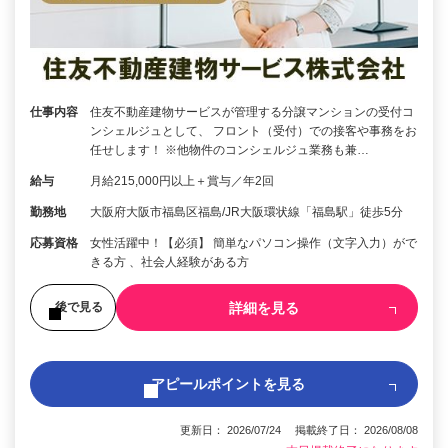
仕事内容
住友不動産建物サービスが管理する分譲マンションの受付コ
ンシェルジュとして、 フロント（受付）での接客や事務をお
任せします！ ※他物件のコンシェルジュ業務も兼…
給与
月給215,000円以上＋賞与／年2回
勤務地
大阪府大阪市福島区福島/JR大阪環状線「福島駅」徒歩5分
応募資格
女性活躍中！【必須】 簡単なパソコン操作（文字入力）がで
きる方 、社会人経験がある方
詳細を見る
後で見る
アピールポイントを見る
更新日： 2026/07/24 掲載終了日： 2026/08/08