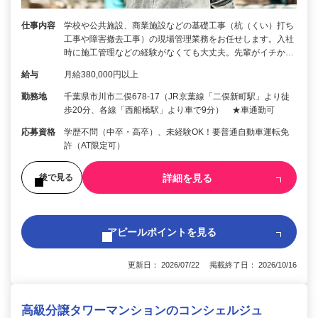
仕事内容
学校や公共施設、商業施設などの基礎工事（杭（くい）打ち
工事や障害撤去工事）の現場管理業務をお任せします。入社
時に施工管理などの経験がなくても大丈夫。先輩がイチか…
給与
月給380,000円以上
勤務地
千葉県市川市二俣678-17（JR京葉線「二俣新町駅」より徒
歩20分、各線「西船橋駅」より車で9分） ★車通勤可
応募資格
学歴不問（中卒・高卒）、未経験OK！要普通自動車運転免
許（AT限定可）
詳細を見る
後で見る
アピールポイントを見る
更新日： 2026/07/22 掲載終了日： 2026/10/16
高級分譲タワーマンションのコンシェルジュ