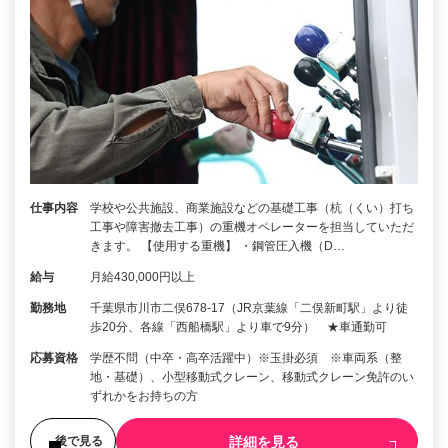
仕事内容
学校や公共施設、商業施設などの基礎工事（杭（くい）打ち
工事や障害撤去工事）の重機オペレーターを担当していただ
きます。 【使用する重機】 ・鋼管圧入機（D…
給与
月給430,000円以上
勤務地
千葉県市川市二俣678-17（JR京葉線「二俣新町駅」より徒
歩20分、各線「西船橋駅」より車で9分） ★車通勤可
応募資格
学歴不問（中卒・高卒活躍中）※玉掛必須 ※車両系（整
地・基礎）、小型移動式クレーン、移動式クレーン免許のい
ずれかをお持ちの方
詳細を見る
後で見る