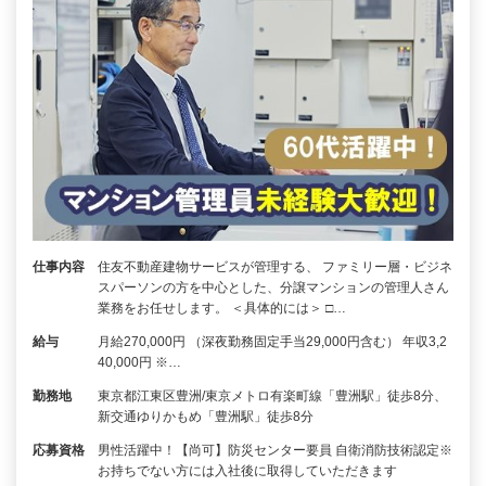
仕事内容
住友不動産建物サービスが管理する、 ファミリー層・ビジネ
スパーソンの方を中心とした、分譲マンションの管理人さん
業務をお任せします。 ＜具体的には＞ □…
給与
月給270,000円 （深夜勤務固定手当29,000円含む） 年収3,2
40,000円 ※…
勤務地
東京都江東区豊洲/東京メトロ有楽町線「豊洲駅」徒歩8分、
新交通ゆりかもめ「豊洲駅」徒歩8分
応募資格
男性活躍中！【尚可】防災センター要員 自衛消防技術認定※
お持ちでない方には入社後に取得していただきます