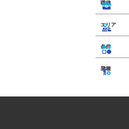
職種
エリア
条件
業種