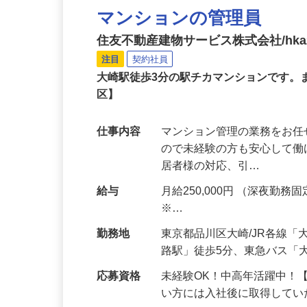
マンションの管理員
住友不動産建物サービス株式会社/hka2
注目
契約社員
大崎駅徒歩3分の駅チカマンションです
区】
仕事内容
マンション管理の業務をお任
ので未経験の方も安心して働け
居者様の対応、引…
給与
月給250,000円 （深夜勤務固定
※…
勤務地
東京都品川区大崎/JR各線
路駅」徒歩5分、東急バス「
応募資格
未経験OK！中高年活躍中！