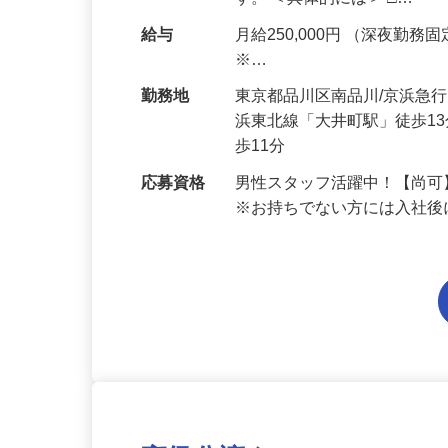
ンの方を中心とした、分譲
す。 ＜具体的には＞ □…
給与
月給250,000円 （深夜勤務固定
※…
勤務地
東京都品川区南品川/京浜急
浜東北線「大井町駅」徒歩1
歩11分
応募資格
男性スタッフ活躍中！【尚可
※お持ちでない方には入社