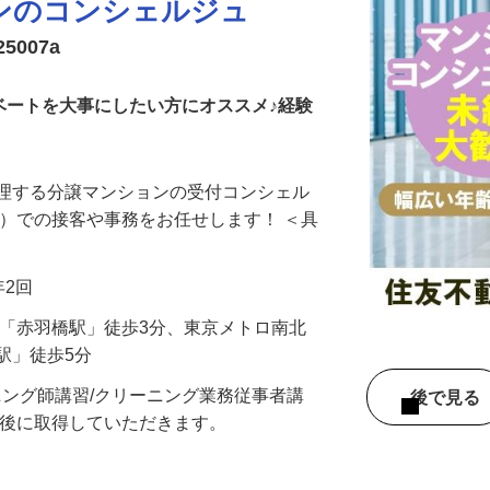
ンのコンシェルジュ
5007a
ベートを大事にしたい方にオススメ♪経験
管理する分譲マンションの受付コンシェル
付）での接客や事務をお任せします！ ＜具
年2回
線「赤羽橋駅」徒歩3分、東京メトロ南北
駅」徒歩5分
ニング師講習/クリーニング業務従事者講
後で見
社後に取得していただきます。