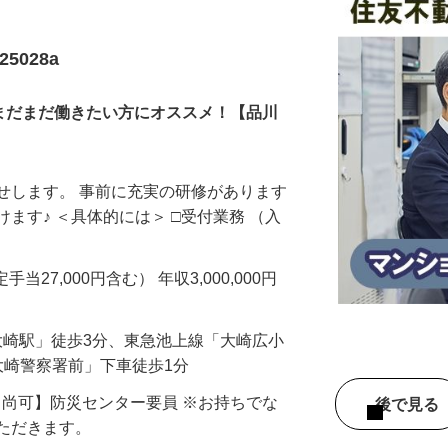
5028a
。まだまだ働きたい方にオススメ！【品川
せします。 事前に充実の研修があります
ます♪ ＜具体的には＞ □受付業務 （入
手当27,000円含む） 年収3,000,000円
「大崎駅」徒歩3分、東急池上線「大崎広小
大崎警察署前」下車徒歩1分
【尚可】防災センター要員 ※お持ちでな
後で見