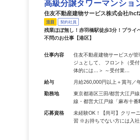
高級分譲タワーマンショ
住友不動産建物サービス株式会社/hcf2
注目
契約社員
残業ほぼ無し！赤羽橋駅徒歩3分！プライ
不問のお仕事【港区】
仕事内容
住友不動産建物サービスが
ジュとして、 フロント（受
体的には…＞ ～受付業…
給与
月給260,000円以上＋賞与／
勤務地
東京都港区三田/都営大江戸
線・都営大江戸線「麻布十番
応募資格
未経験OK！【尚可】クリー
習 ※お持ちでない方には入