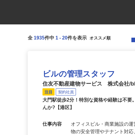
全
1935
件中
1
-
20
件を表示
ビルの管理スタッフ
住友不動産建物サービス 株式会社/bkf
注目
契約社員
大門駅徒歩2分！特別な資格や経験は不
んか?【港区】
仕事内容
オフィスビル・商業施設の