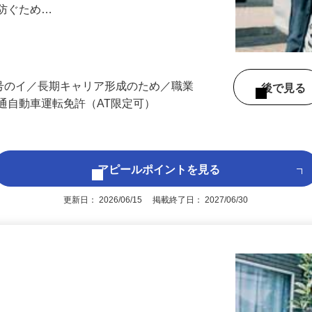
任せします。 ◎セコムのセキュリティシ
に防ぐため…
3号のイ／長期キャリア形成のため／職業
後で見
通自動車運転免許（AT限定可）
アピールポイントを見る
更新日： 2026/06/15 掲載終了日： 2027/06/30