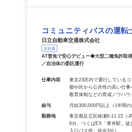
コミュニティバスの運転
日立自動車交通株式会社
正社員
AT普免で安心デビュー◆大型二種免許取
／自治体の委託運行
仕事内容
東京23区内で運行している
都や区から公共性の高い仕
教育体制などの育成ノウハ
給与
月給300,000円以上（1年
勤務地
東京都足立区綾瀬6-11-2