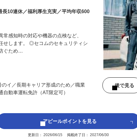
最長10連休／福利厚生充実／平均年収600
る異常感知時の対応や機器の点検など、
任せします。 ◎セコムのセキュリティシ
に防ぐため…
3号のイ／長期キャリア形成のため／職業
後で見
通自動車運転免許（AT限定可）
アピールポイントを見る