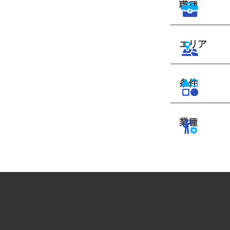
職種
エリア
条件
業種