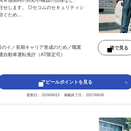
る異常感知時の対応や機器の点検など、
任せします。 ◎セコムのセキュリティシ
に防ぐため…
3号のイ／長期キャリア形成のため／職業
後で見
通自動車運転免許（AT限定可）
アピールポイントを見る
更新日： 2026/06/15 掲載終了日： 2027/06/30