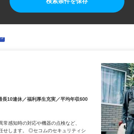
検索条件を保存
最長10連休／福利厚生充実／平均年収600
る異常感知時の対応や機器の点検など、