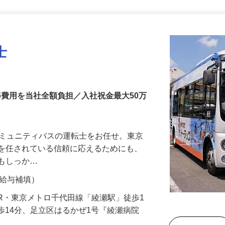
更新日： 2026/06/15 掲載終了日： 2027/06/30
士
得費用を当社全額負担／入社祝金最大50万
コミュニティバスの運転士をお任せ。東京
事を任されている信頼に応えるためにも、
ウもしっか…
間の給与補填）
2（JR・東京メトロ千代田線「綾瀬駅」徒歩1