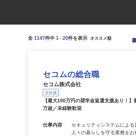
全
1147
件中
1
-
20
件を表示
セコムの総合職
セコム株式会社
正社員
【最大100万円の奨学金返還支援あり！】
万超／未経験歓迎
仕事内容
セキュリティシステムによ