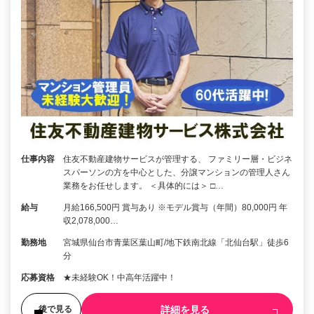
仕事内容
住友不動産建物サービスが管理する、 ファミリー層・ビジネ
スパーソンの方を中心とした、分譲マンションの管理人さん
業務をお任せします。 ＜具体的には＞ □…
給与
月給166,500円 賞与あり ※モデル賞与（年間）80,000円 年
収2,078,000…
勤務地
宮城県仙台市青葉区葉山町/地下鉄南北線「北仙台駅」徒歩6
分
応募資格
★未経験OK！中高年活躍中！
詳細を見る
後で見る