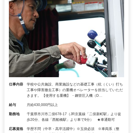
仕事内容
学校や公共施設、商業施設などの基礎工事（杭（くい）打ち
工事や障害撤去工事）の重機オペレーターを担当していただ
きます。 【使用する重機】 ・鋼管圧入機（D…
給与
月給430,000円以上
勤務地
千葉県市川市二俣678-17（JR京葉線「二俣新町駅」より徒
歩20分、各線「西船橋駅」より車で9分） ★車通勤可
応募資格
学歴不問（中卒・高卒活躍中）※玉掛必須 ※車両系（整