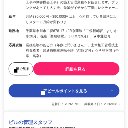
工事や障害撤去工事）の施工管理業務をお任せします。ブラ
ンクがあっても大丈夫。先輩がイチから丁寧にレクチャー…
給与
月給380,000円～390,000円以上 ☆所持している資格によ
りスタート月給が変わりま…
勤務地
千葉県市川市二俣678-17（JR京葉線「二俣新町駅」より徒
歩20分、各線「西船橋駅」より車で9分） ★車通勤可
応募資格
業務経験のある方（年数は問いません）、土木施工管理技士
有資格者、普通自動車運転免許（AT限定可）☆学歴不問（中
卒・高卒）
詳細を見る
後で見る
アピールポイントを見る
更新日： 2026/07/16 掲載終了日： 2026/10/16
ビルの管理スタッフ