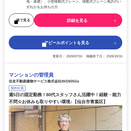
地・基礎）、小型移動式クレーン、移動式クレーン免許のい
ずれかをお持ちの方
詳細を見る
後で見る
アピールポイントを見る
更新日： 2026/07/16 掲載終了日： 2026/10/16
マンションの管理員
住友不動産建物サービス株式会社/tkf26002a
契約社員
週5日の固定勤務！60代スタッフさん活躍中！経験・能力
不問☆お休みも取りやすい環境♪【仙台市青葉区】