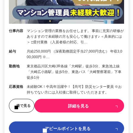
仕事内容
マンション管理の業務をお任せします。 事前に充実の研修が
ありますので未経験の方も安心して働けます♪ ＜具体的には
＞ □受付業務 （入居者様の対応、引…
給与
月給250,000円 （深夜勤務固定手当27,000円含む） 年収3,0
00,000円 ※…
勤務地
東京都品川区大崎/JR各線「大崎駅」徒歩3分、東急池上線
「大崎広小路駅」徒歩5分、東急バス「大崎警察署前」下車
徒歩1分
応募資格
未経験OK！中高年活躍中！【尚可】防災センター要員 ※お
持ちでない方には入社後に取得していただきます。
詳細を見る
後で見る
アピールポイントを見る