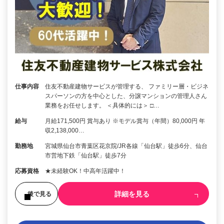
仕事内容
住友不動産建物サービスが管理する、 ファミリー層・ビジネ
スパーソンの方を中心とした、分譲マンションの管理人さん
業務をお任せします。 ＜具体的には＞ □…
給与
月給171,500円 賞与あり ※モデル賞与（年間）80,000円 年
収2,138,000…
勤務地
宮城県仙台市青葉区花京院/JR各線「仙台駅」徒歩6分、仙台
市営地下鉄「仙台駅」徒歩7分
応募資格
★未経験OK！中高年活躍中！
詳細を見る
後で見る