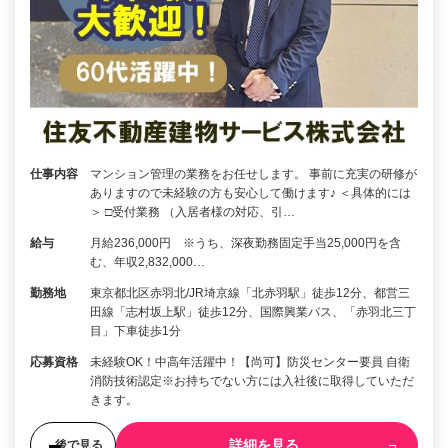
仕事内容
マンション管理の業務をお任せします。 事前に充実の研修が
ありますので未経験の方も安心して働けます♪ ＜具体的には
＞ □受付業務 （入居者様の対応、引…
給与
月給236,000円 ※うち、深夜勤務固定手当25,000円を含
む、年収2,832,000…
勤務地
東京都北区赤羽北/JR埼京線「北赤羽駅」徒歩12分、都営三
田線「志村坂上駅」徒歩12分、国際興業バス、「赤羽北三丁
目」下車徒歩1分
応募資格
未経験OK！中高年活躍中！【尚可】防災センター要員 自衛
消防技術認定※お持ちでない方には入社後に取得していただ
きます。
詳細を見る
後で見る