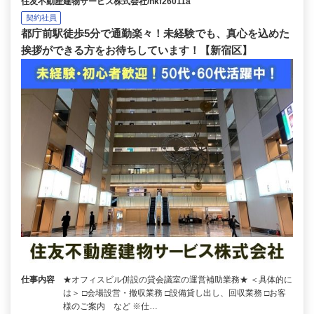
住友不動産建物サービス株式会社/hkf26011a
契約社員
都庁前駅徒歩5分で通勤楽々！未経験でも、真心を込めた
挨拶ができる方をお待ちしています！【新宿区】
仕事内容
★オフィスビル併設の貸会議室の運営補助業務★ ＜具体的に
は＞ □会場設営・撤収業務 □設備貸し出し、回収業務 □お客
様のご案内 など ※仕…