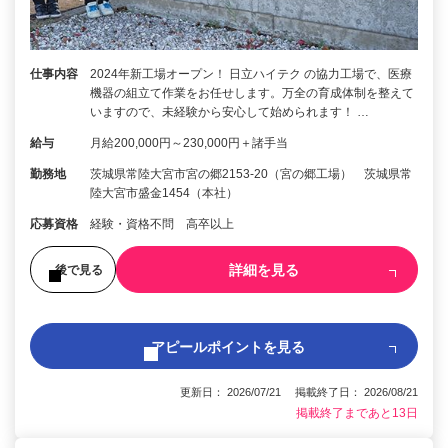
仕事内容
2024年新工場オープン！ 日立ハイテク の協力工場で、医療
機器の組立て作業をお任せします。万全の育成体制を整えて
いますので、未経験から安心して始められます！ …
給与
月給200,000円～230,000円＋諸手当
勤務地
茨城県常陸大宮市宮の郷2153-20（宮の郷工場） 茨城県常
陸大宮市盛金1454（本社）
応募資格
経験・資格不問 高卒以上
詳細を見る
後で見る
アピールポイントを見る
更新日： 2026/07/21 掲載終了日： 2026/08/21
掲載終了まであと13日