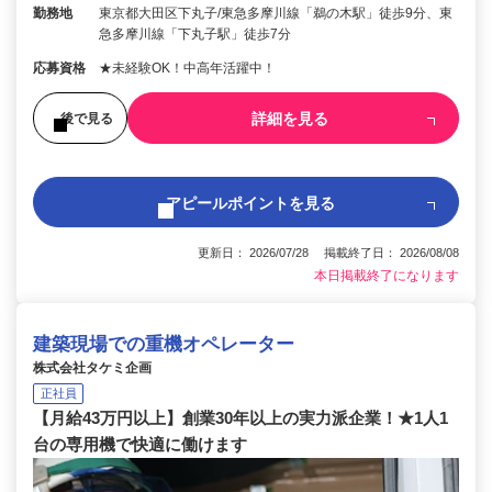
勤務地
東京都大田区下丸子/東急多摩川線「鵜の木駅」徒歩9分、東
急多摩川線「下丸子駅」徒歩7分
応募資格
★未経験OK！中高年活躍中！
詳細を見る
後で見る
アピールポイントを見る
更新日： 2026/07/28 掲載終了日： 2026/08/08
本日掲載終了になります
建築現場での重機オペレーター
株式会社タケミ企画
正社員
【月給43万円以上】創業30年以上の実力派企業！★1人1
台の専用機で快適に働けます