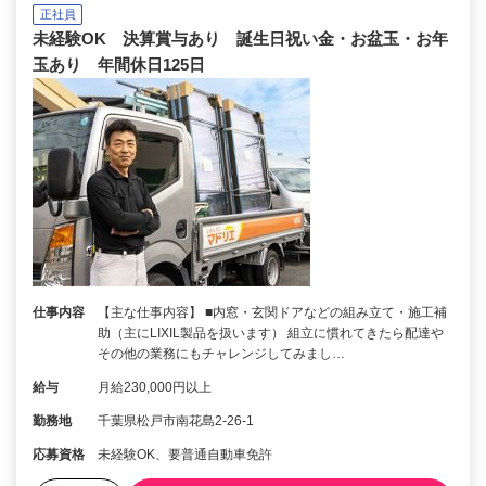
正社員
未経験OK 決算賞与あり 誕生日祝い金・お盆玉・お年
玉あり 年間休日125日
仕事内容
【主な仕事内容】 ■内窓・玄関ドアなどの組み立て・施工補
助（主にLIXIL製品を扱います） 組立に慣れてきたら配達や
その他の業務にもチャレンジしてみまし…
給与
月給230,000円以上
勤務地
千葉県松戸市南花島2-26-1
応募資格
未経験OK、要普通自動車免許