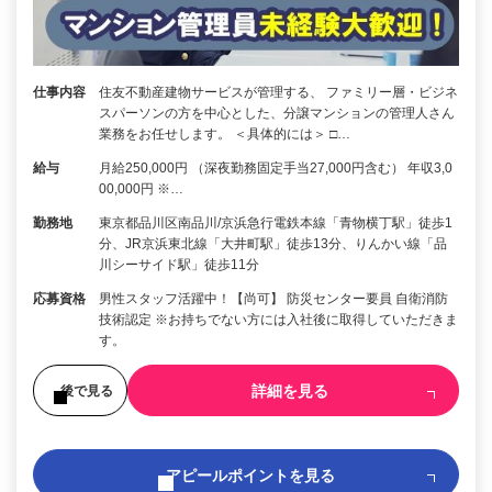
仕事内容
住友不動産建物サービスが管理する、 ファミリー層・ビジネ
スパーソンの方を中心とした、分譲マンションの管理人さん
業務をお任せします。 ＜具体的には＞ □…
給与
月給250,000円 （深夜勤務固定手当27,000円含む） 年収3,0
00,000円 ※…
勤務地
東京都品川区南品川/京浜急行電鉄本線「青物横丁駅」徒歩1
分、JR京浜東北線「大井町駅」徒歩13分、りんかい線「品
川シーサイド駅」徒歩11分
応募資格
男性スタッフ活躍中！【尚可】 防災センター要員 自衛消防
技術認定 ※お持ちでない方には入社後に取得していただきま
す。
詳細を見る
後で見る
アピールポイントを見る