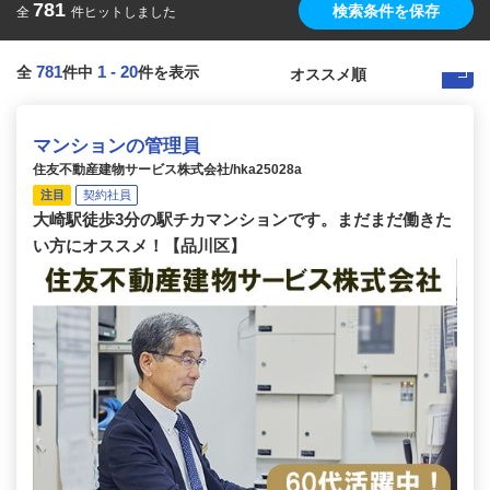
781
検索条件を保存
全
件ヒットしました
781
1
-
20
全
件中
件を表示
マンションの管理員
住友不動産建物サービス株式会社/hka25028a
注目
契約社員
大崎駅徒歩3分の駅チカマンションです。まだまだ働きた
い方にオススメ！【品川区】