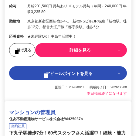
給与
月給201,500円 賞与あり ※モデル賞与（年間）240,000円 年
収3,235,80…
勤務地
東京都新宿区西新宿2-4-1 新宿NSビル/JR各線「新宿駅」徒
歩12分、都営大江戸線「都庁前駅」徒歩5分
応募資格
★未経験OK！中高年活躍中！
詳細を見る
後で見る
アピールポイントを見る
更新日： 2026/08/05 掲載終了日： 2026/08/08
本日掲載終了になります
マンションの管理員
住友不動産建物サービス株式会社/hkf25037a
契約社員
下丸子駅徒歩7分！60代スタッフさん活躍中！経験・能力