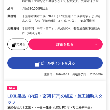
時に施工管理などの経験がなくても大丈夫。先輩がイチか…
給与
月給380,000円以上
勤務地
千葉県市川市二俣678-17（JR京葉線「二俣新町駅」より徒
歩20分、各線「西船橋駅」より車で9分） ★車通勤可
応募資格
学歴不問（中卒・高卒）、未経験OK！要普通自動車運転免
許（AT限定可）
詳細を見る
後で見る
アピールポイントを見る
更新日： 2026/07/22 掲載終了日： 2026/10/16
NEW
LIXIL製品（内窓・玄関ドア)の組立・施工補助スタ
ッフ
株式会社スミ工業・トーヨー住器（LIXIL FC マドリエ松戸中央）