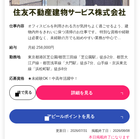
仕事内容
オフィスビルを利用される方が気持ちよく過ごせるよう、建
物内外をきれいに保つ清掃のお仕事です。 特別な資格や経験
は必要なく、未経験の方でも始めやすい業務が中心で…
給与
月給 258,000円
勤務地
東京都港区芝公園/都営三田線「芝公園駅」徒歩2分、都営大
江戸線・都営浅草線「大門駅」徒歩7分、山手線・京浜東北
線「浜松町駅」徒歩8分
応募資格
★未経験OK！中高年活躍中！
詳細を見る
後で見る
アピールポイントを見る
更新日： 2026/07/31 掲載終了日： 2026/08/08
本日掲載終了になります