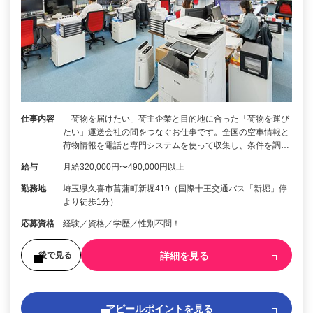
仕事内容
「荷物を届けたい」荷主企業と目的地に合った「荷物を運び
たい」運送会社の間をつなぐお仕事です。全国の空車情報と
荷物情報を電話と専門システムを使って収集し、条件を調…
給与
月給320,000円〜490,000円以上
勤務地
埼玉県久喜市菖蒲町新堀419（国際十王交通バス「新堀」停
より徒歩1分）
応募資格
経験／資格／学歴／性別不問！
詳細を見る
後で見る
アピールポイントを見る