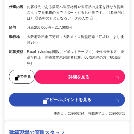
仕事内容
お客様先である病院へ医療材料や医療品の提案を行なう営業
スタッフを事務の面でサポートするお仕事です。 《具体的に
は》 ◎資料のもととなるデータの入力 ◎…
給与
月給206,000円～217,000円
勤務地
大阪府吹田市広芝町（大阪メトロ御堂筋線「江坂駅」より徒
歩3分）
応募資格
Excel（vlookup関数、ピボットテーブル）操作出来る方 ※
高卒以上、医療業界未経験者歓迎、60歳未満の方（60歳定
年）
詳細を見る
後で見る
アピールポイントを見る
更新日： 2026/07/24 掲載終了日： 2026/08/31
建築現場の管理スタッフ