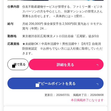
仕事内容
住友不動産建物サービスが管理する、ファミリー層・ビジネ
スパーソンの方を中心とした、分譲マンションの管理人さん
業務をお任せします。 ＜具体的には＞ □受付…
給与
月給 206,000円 保全保安手当 2,500円/回 賞与あり ※モデル
賞与（年間）24…
勤務地
東京都渋谷区広尾/東京メトロ日比谷線「広尾駅」徒歩5分
応募資格
★未経験OK！中高年活躍中！男性活躍中！【尚可】自衛消
防技術認定 ※お持ちでない方には入社後に取得していただ
きます。
詳細を見る
後で見る
アピールポイントを見る
更新日： 2026/07/31 掲載終了日： 2026/08/08
本日掲載終了になります