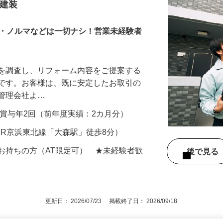
タッフ
ヒ建装
業・ノルマなどは一切ナシ！営業未経験者
物を調査し、リフォーム内容をご提案する
事です。お客様は、既に安定したお取引の
産管理会社よ…
00円＋賞与年2回（前年度実績：2カ月分）
7（JR京浜東北線「大森駅」徒歩8分）
お持ちの方（AT限定可） ★未経験者歓
後で見
更新日： 2026/07/23 掲載終了日： 2026/09/18