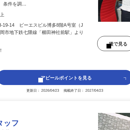
です。全国の空車情報と荷物情報を電話と
し、条件を調…
円以上
-19-14 ビーエスビル博多8階A号室（J
福岡市地下鉄七隈線「櫛田神社前駅」より
後で見
問！
アピールポイントを見る
更新日： 2026/04/23 掲載終了日： 2027/04/23