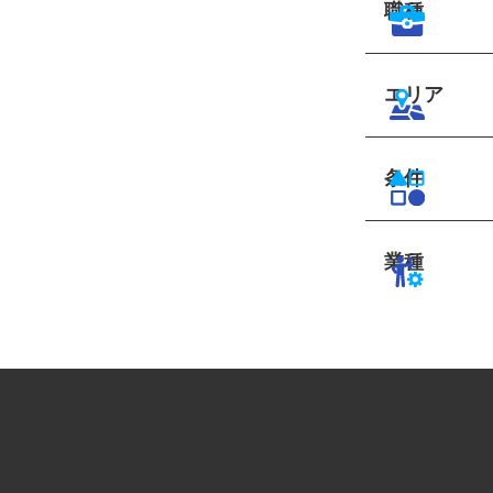
職種
エリア
条件
業種