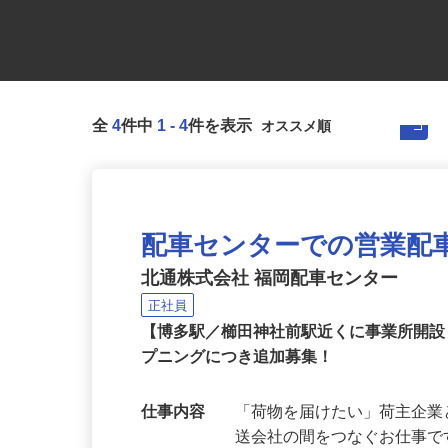
全
4
件中
1
-
4
件を表示
配車センターでの営業配
北通株式会社 福岡配車センター
正社員
【博多駅／櫛田神社前駅近くに事業所開設
プニングにつき追加募集！
仕事内容
「荷物を届けたい」荷主企