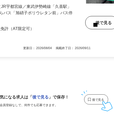
への…
円以上
0（JR宇都宮線／東武伊勢崎線「久喜駅」
からバス「旭硝子ポリウレタン前」バス停
後で見
転免許（AT限定可）
更新日： 2026/08/04 掲載終了日： 2026/09/11
1
気になる求人は
「
後で見る
」で保存！