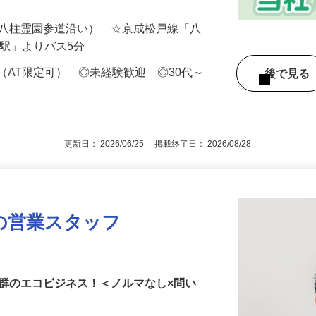
ャリ…
2（八柱霊園参道沿い） ☆京成松戸線「八
柱駅」よりバス5分
（AT限定可） ◎未経験歓迎 ◎30代～
後で見
更新日： 2026/06/25 掲載終了日： 2026/08/28
の営業スタッフ