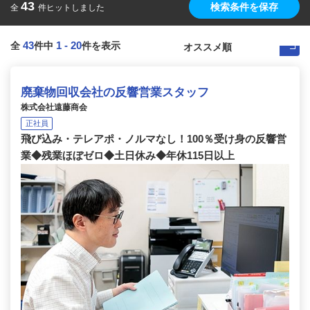
43
検索条件を保存
全
件ヒットしました
43
1
-
20
全
件中
件を表示
廃棄物回収会社の反響営業スタッフ
株式会社遠藤商会
正社員
飛び込み・テレアポ・ノルマなし！100％受け身の反響営
業◆残業ほぼゼロ◆土日休み◆年休115日以上