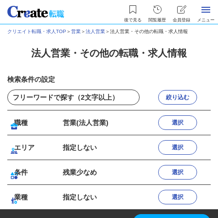
後で見る
閲覧履歴
会員登録
メニュー
クリエイト転職・求人TOP
＞
営業
＞
法人営業
＞
法人営業・その他の転職・求人情報
法人営業・その他の転職・求人情報
検索条件の設定
絞り込む
職種
営業(法人営業)
選択
エリア
指定しない
選択
条件
残業少なめ
選択
業種
指定しない
選択