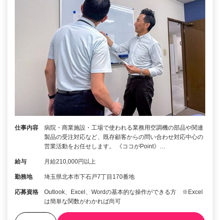
仕事内容
病院・商業施設・工場で使われる業務用空調機の部品や関連
製品の受注対応など、既存顧客からの問い合わせ対応中心の
営業活動をお任せします。 《ココがPoint》…
給与
月給210,000円以上
勤務地
埼玉県北本市下石戸7丁目170番地
応募資格
Outlook、Excel、Wordの基本的な操作ができる方 ※Excel
は簡単な関数がわかれば尚可