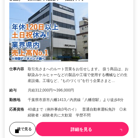
仕事内容
取引先さまへのルート営業をお任せします。 扱う商品は、お
馴染みケルヒャーなどの製品や工場で使用する機械などの生
産設備。工場など、“ものづくり”を行う企業さまと…
給与
月給312,000円〜396,000円
勤務地
千葉県市原市八幡1413／内房線「八幡宿駅」より徒歩8分
応募資格
40歳まで（例外事由3号のイ） 普通自動車運転免許 ◎未
経験者・経験者共に大歓迎 学歴不問
詳細を見る
後で見る