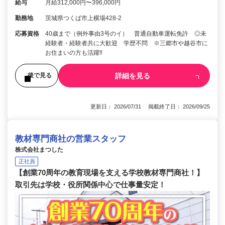
給与
月給312,000円〜396,000円
勤務地
茨城県つくば市上横場428-2
応募資格
40歳まで（例外事由3号のイ） 普通自動車運転免許 ◎未
経験者・経験者共に大歓迎 学歴不問 ※三郷市や越谷市に
お住まいの方も活躍‼︎
詳細を見る
後で見る
更新日： 2026/07/31 掲載終了日： 2026/09/25
教材専門商社の営業スタッフ
株式会社まつした
正社員
【創業70周年の教育現場を支える学校教材専門商社！】
取引先は学校・役所関係中心で仕事量安定！