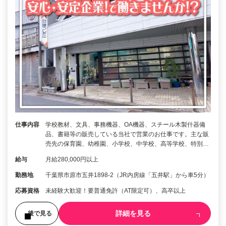
仕事内容
学校教材、文具、事務機器、OA機器、スチール木製什器備
品、書籍等の販売している当社で営業のお仕事です。主な販
売先の保育園、幼稚園、小学校、中学校、高等学校、特別…
給与
月給280,000円以上
勤務地
千葉県市原市五井1898-2（JR内房線「五井駅」から車5分）
応募資格
未経験大歓迎！要普通免許（AT限定可）、高卒以上
詳細を見る
後で見る