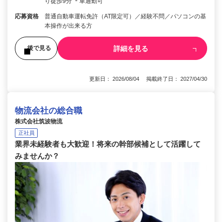
り徒歩9分 ＊車通勤可
応募資格
普通自動車運転免許（AT限定可）／経験不問／パソコンの基
本操作が出来る方
詳細を見る
後で見る
更新日： 2026/08/04 掲載終了日： 2027/04/30
物流会社の総合職
株式会社筑波物流
正社員
業界未経験者も大歓迎！将来の幹部候補として活躍して
みませんか？