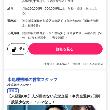
具体的な仕事は＞ ◇見積書作成 ◇受注…
給与
月給220,000円～500,000円以上（年齢・経験・能力によ
る）
勤務地
神奈川県川崎市川崎区大師駅前（京急大師線「川崎大師駅」
より徒歩3分）
応募資格
要普通自動車免許（※AT限定可）未経験歓迎、年齢不問（50
代～60代も活躍中）、男女活躍中
詳細を見る
後で見る
更新日： 2026/07/17 掲載終了日： 2026/10/23
水処理機械の営業スタッフ
株式会社フルカワ
正社員
【未経験OK】人が辞めない安定企業！◆完全週休2日制
／残業少なめ／ノルマなし！