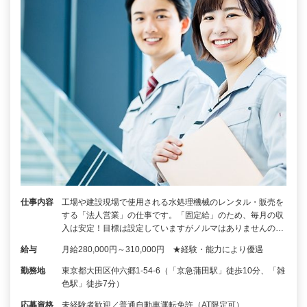
仕事内容
工場や建設現場で使用される水処理機械のレンタル・販売を
する「法人営業」の仕事です。「固定給」のため、毎月の収
入は安定！目標は設定していますがノルマはありませんの…
給与
月給280,000円～310,000円 ★経験・能力により優遇
勤務地
東京都大田区仲六郷1-54-6（「京急蒲田駅」徒歩10分、「雑
色駅」徒歩7分）
応募資格
未経験者歓迎／普通自動車運転免許（AT限定可）