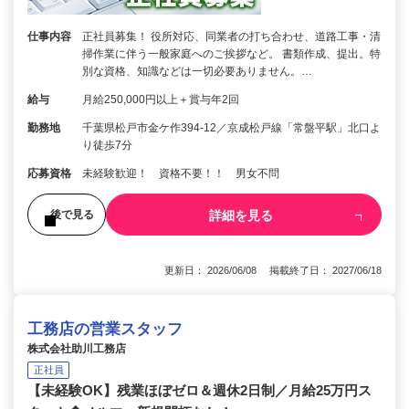
仕事内容
正社員募集！ 役所対応、同業者の打ち合わせ、道路工事・清
掃作業に伴う一般家庭へのご挨拶など。 書類作成、提出。特
別な資格、知識などは一切必要ありません。…
給与
月給250,000円以上＋賞与年2回
勤務地
千葉県松戸市金ケ作394-12／京成松戸線「常盤平駅」北口よ
り徒歩7分
応募資格
未経験歓迎！ 資格不要！！ 男女不問
詳細を見る
後で見る
更新日： 2026/06/08 掲載終了日： 2027/06/18
工務店の営業スタッフ
株式会社助川工務店
正社員
【未経験OK】残業ほぼゼロ＆週休2日制／月給25万円ス