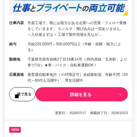
仕事内容
市原工場で、既にお取引がある企業への営業・フォロー業務
をしていきます。 ※ノルマ・飛び込みは一切ありません。
＜入社後まずは＞ 工場で製作現場を見なが…
給与
月給220,000円～500,000円以上（年齢・経験・能力によ
る）
勤務地
千葉県市原市岩崎2丁目19番14号（JR内房線「五井駅」より
車で7分）★車・バイク・自転車通勤OK！
応募資格
要普通自動車免許（※AT限定可）未経験歓迎、年齢不問（50
代～60代も活躍中）、男女活躍中
詳細を見る
後で見る
更新日： 2026/07/17 掲載終了日： 2026/10/23
NEW