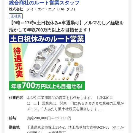
総合商社のルート営業スタッフ
株式会社 テイ・エイ・エフ（TAF タフ）
正社員
【9時～17時×土日祝休み×車通勤可】ノルマなし／経験を
活かして年収700万円以上を目指せます！
仕事内容
ネジや工業用部品の営業をお任せします。 【具体的に
は……】 営業先は、関東一円にあるさまざまな業種の工場が
メイン。 1人あたり数十社程度を担当します。…
給与
月給200,000円～350,000円
勤務地
千葉県東金市堀上134-2、埼玉県草加市青柳8-23-33（そうか