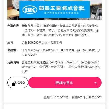
仕事内容
機械部品（国内外建設機械・特殊車両部品等）の営業業務
（ほぼルート営業）です。 ◎社用車でのお客様先訪問、提
案、見積、受注（社用車はバン車です） 慣れるま…
給与
月給300,000円以上＋各種手当
勤務地
千葉県鎌ケ谷市東道野辺5-6-58／東武野田線「鎌ケ谷駅」よ
り徒歩20分
応募資格
普通自動車免許必須（ATでOK）、Word、Excelの基本操作
ができる方 ◎学歴・年齢不問！ ◎法人営業経験あればな
お可
詳細を見る
後で見る
更新日： 2026/07/22 掲載終了日： 2026/10/02