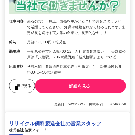
仕事内容
墓石の設計・施工、販売を手がける当社で営業スタッフとし
て活躍してください。 知識や経験ゼロから始められます。安
定成長を続ける実力派の企業で、長期的なキャリ…
給与
月給350,000円＋報奨金
勤務地
千葉県松戸市河原塚400-12（八柱霊園参道沿い） ☆京成松
戸線「八柱駅」・JR武蔵野線「新八柱駅」よりバス5分
応募資格
学歴不問 要普通自動車免許（AT限定可） ◎未経験歓迎
◎30代～50代活躍中
詳細を見る
後で見る
更新日： 2026/06/25 掲載終了日： 2026/08/28
リサイクル飼料製造会社の営業スタッフ
株式会社 佳宗フィード