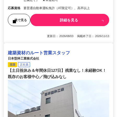
公園近く） ★車通勤可
応募資格
要普通自動車運転免許（AT限定可）、高卒以上
詳細を見る
後で見る
更新日： 2026/08/03 掲載終了日： 2026/11/13
建築資材のルート営業スタッフ
日本型枠工業株式会社
注目
正社員
【土日祝休み＆年間休日127日】残業なし！未経験OK！
既存のお客様中心／飛び込みなし