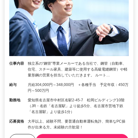
仕事内容
独立系の“鋼管”専業メーカーである当社で、鋼管（自動車、
住宅、スチール家具、建築等に使用する高級電縫鋼管）や軽
量形鋼の営業を担当していただきます。 ルート…
給与
月給304,000円～348,000円 ＋各種手当 予定年収：450万
円～500万円
勤務地
愛知県名古屋市中村区名駅2-45-7 松岡ビルディング10階
（JR・名鉄「名古屋駅」より徒歩5分、名古屋市営地下鉄
「名古屋駅」より徒歩1分）
応募資格
大卒以上、経験不問、要普通自動車運転免許、簡単なPC操
作が出来る方。未経験の方歓迎！