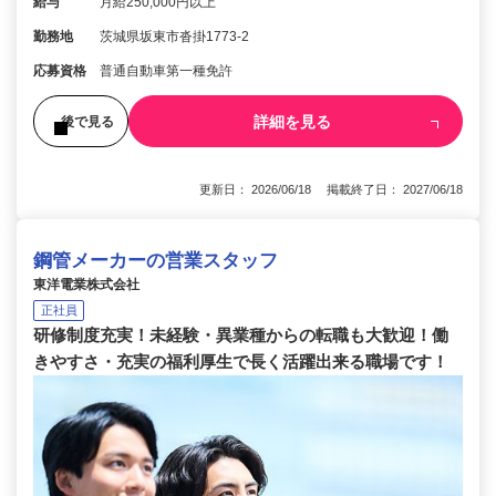
給与
月給250,000円以上
勤務地
茨城県坂東市沓掛1773-2
応募資格
普通自動車第一種免許
詳細を見る
後で見る
更新日： 2026/06/18 掲載終了日： 2027/06/18
鋼管メーカーの営業スタッフ
東洋電業株式会社
正社員
研修制度充実！未経験・異業種からの転職も大歓迎！働
きやすさ・充実の福利厚生で長く活躍出来る職場です！