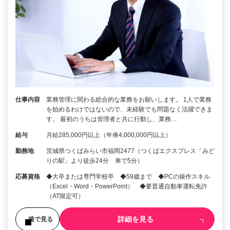
仕事内容
業務管理に関わる総合的な業務をお願いします。 1人で業務
を始めるわけではないので、未経験でも問題なく活躍できま
す。 最初のうちは管理者と共に行動し、業務…
給与
月給285,000円以上（年俸4,000,000円以上）
勤務地
茨城県つくばみらい市福岡2477（つくばエクスプレス「みど
りの駅」より徒歩24分 車で5分）
応募資格
◆大卒または専門学校卒 ◆59歳まで ◆PCの操作スキル
（Excel・Word・PowerPoint） ◆要普通自動車運転免許
（AT限定可）
詳細を見る
後で見る