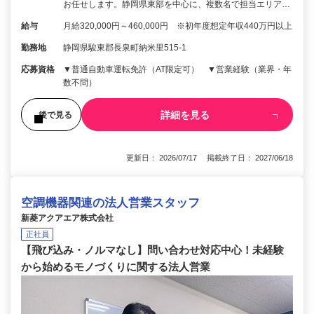
お任せします。静岡県東部を中心に、複数名で担当エリア…
給与
月給320,000円～460,000円 ※初年度想定年収440万円以上
勤務地
静岡県駿東郡長泉町納米里515-1
応募資格
▼普通自動車運転免許（AT限定可） ▼営業経験（業界・年
数不問）
詳細を見る
後で見る
更新日： 2026/07/17 掲載終了日： 2027/06/18
空調機器関連の法人営業スタッフ
新菱アクアエア株式会社
正社員
【飛び込み・ノルマなし】問い合わせ対応中心！未経験
から始めるモノづくりに関する法人営業