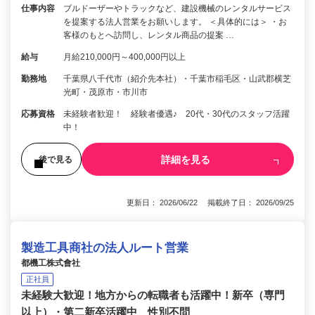
仕事内容
ブルドーザーやトラックなど、建設機械のレンタルサービス
を提案する法人営業をお願いします。 ＜具体的には＞ ・お
客様のもとへ訪問し、レンタル商品の提案 …
給与
月給210,000円～400,000円以上
勤務地
千葉県八千代市（紹介先本社）・千葉市稲毛区・山武郡横芝
光町・茂原市・市川市
応募資格
未経験者歓迎！ 経験者優遇♪ 20代・30代のスタッフ活躍
中！
詳細を見る
後で見る
更新日： 2026/06/22 掲載終了日： 2026/09/25
製造工具商社の法人ルート営業
都機工株式會社
正社員
未経験大歓迎！地方からの転職者も活躍中！新卒（専門
以上）・第二新卒活躍中 性別不問