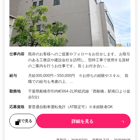
仕事内容
既存のお客様へのご提案やフォローをお任せします。 お取引
のある工務店や建設会社を訪問し、型枠工事で使用する資材
のご案内を行うお仕事です。 長くお付き合い…
給与
月給300,000円～550,000円 ※お持ちの経験やスキル、 前
職での給与も考慮の上、…
勤務地
千葉県船橋市印内町664-2(JR総武線「西船橋」駅南口より徒
歩5分)
応募資格
要普通自動車運転免許（AT限定可）※未経験者OK
詳細を見る
後で見る