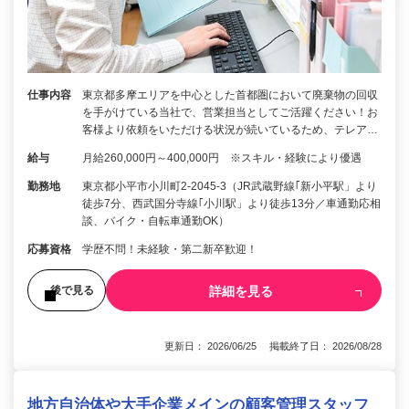
仕事内容
東京都多摩エリアを中心とした首都圏において廃棄物の回収
を手がけている当社で、営業担当としてご活躍ください！お
客様より依頼をいただける状況が続いているため、テレア…
給与
月給260,000円～400,000円 ※スキル・経験により優遇
勤務地
東京都小平市小川町2-2045-3（JR武蔵野線｢新小平駅」より
徒歩7分、西武国分寺線｢小川駅」より徒歩13分／車通勤応相
談、バイク・自転車通勤OK）
応募資格
学歴不問！未経験・第二新卒歓迎！
詳細を見る
後で見る
更新日： 2026/06/25 掲載終了日： 2026/08/28
地方自治体や大手企業メインの顧客管理スタッフ