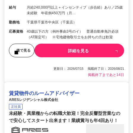
給与
月給240,000円以上＋インセンティブ（歩合給）あり／25歳
未経験 年収例450万円（月…
勤務地
千葉県千葉市中央区（千葉店）
応募資格
40歳以下の方（例外事由3号のイ） 普通自動車免許必須
（AT限定可） ※宅地建物取引士をお持ちの方は歓迎
詳細を見る
後で見る
更新日： 2026/07/15 掲載終了日： 2026/08/21
掲載終了まであと14日
賃貸物件のルームアドバイザー
ARESレジデンシャル株式会社
正社員
未経験・異業種からの転職大歓迎！完全反響型営業なの
で安心してスタート出来ます！業績賞与も年4回あり！