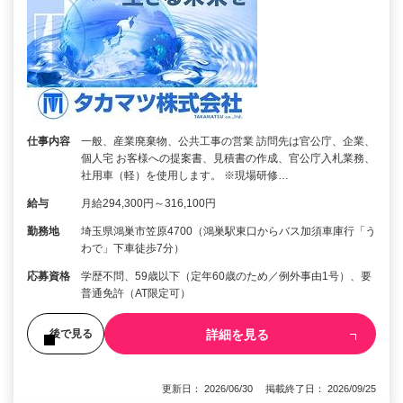
仕事内容
一般、産業廃棄物、公共工事の営業 訪問先は官公庁、企業、
個人宅 お客様への提案書、見積書の作成、官公庁入札業務、
社用車（軽）を使用します。 ※現場研修…
給与
月給294,300円～316,100円
勤務地
埼玉県鴻巣市笠原4700（鴻巣駅東口からバス加須車庫行「う
わで」下車徒歩7分）
応募資格
学歴不問、59歳以下（定年60歳のため／例外事由1号）、要
普通免許（AT限定可）
詳細を見る
後で見る
更新日： 2026/06/30 掲載終了日： 2026/09/25