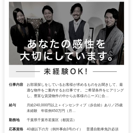
仕事内容
お部屋探しをしているお客様が求めるものをお聞きして、最
適な物件をご案内するお仕事です。 ご希望条件をヒアリング
し、豊富な賃貸物件の中からお客様のニーズに合…
給与
月給240,000円以上＋インセンティブ（歩合給）あり／25歳
未経験 年収例450万円（月…
勤務地
千葉県千葉市若葉区（都賀店）
応募資格
40歳以下の方（例外事由3号のイ） 普通自動車免許必須