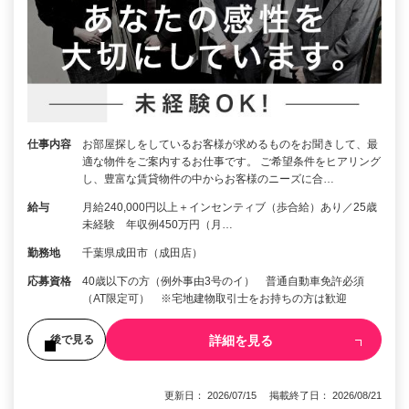
仕事内容
お部屋探しをしているお客様が求めるものをお聞きして、最
適な物件をご案内するお仕事です。 ご希望条件をヒアリング
し、豊富な賃貸物件の中からお客様のニーズに合…
給与
月給240,000円以上＋インセンティブ（歩合給）あり／25歳
未経験 年収例450万円（月…
勤務地
千葉県成田市（成田店）
応募資格
40歳以下の方（例外事由3号のイ） 普通自動車免許必須
（AT限定可） ※宅地建物取引士をお持ちの方は歓迎
詳細を見る
後で見る
更新日： 2026/07/15 掲載終了日： 2026/08/21