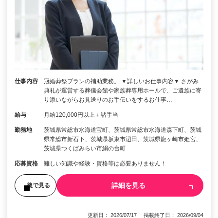
仕事内容
冠婚葬祭プランの補助業務。 ▼詳しいお仕事内容▼ さがみ
典礼が運営する葬儀会館や家族葬専用ホールで、ご遺族に寄
り添いながらお見送りのお手伝いをするお仕事…
給与
月給120,000円以上＋諸手当
勤務地
茨城県常総市水海道宝町、茨城県常総市水海道森下町、茨城
県常総市新石下、茨城県坂東市辺田、茨城県龍ヶ崎市姫宮、
茨城県つくばみらい市絹の台町
応募資格
難しい知識や経験・資格等は必要ありません！
詳細を見る
後で見る
更新日： 2026/07/17 掲載終了日： 2026/09/04