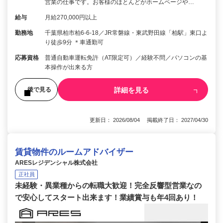
営業の仕事です。お客様のほとんどがホームページや…
給与
月給270,000円以上
勤務地
千葉県柏市柏6-6-18／JR常磐線・東武野田線「柏駅」東口よ
り徒歩9分 ＊車通勤可
応募資格
普通自動車運転免許（AT限定可）／経験不問／パソコンの基
本操作が出来る方
詳細を見る
後で見る
更新日： 2026/08/04 掲載終了日： 2027/04/30
賃貸物件のルームアドバイザー
ARESレジデンシャル株式会社
正社員
未経験・異業種からの転職大歓迎！完全反響型営業なの
で安心してスタート出来ます！業績賞与も年4回あり！