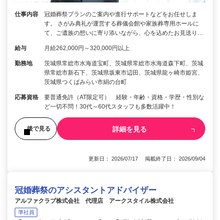
仕事内容
冠婚葬祭プランのご案内や進行サポートなどをお任せしま
す。 さがみ典礼が運営する葬儀会館や家族葬専用ホールに
て、ご遺族の想いに寄り添いながら、心を込めたお見送り…
給与
月給262,000円～320,000円以上
勤務地
茨城県常総市水海道宝町、茨城県常総市水海道森下町、茨城
県常総市新石下、茨城県坂東市辺田、茨城県龍ヶ崎市姫宮、
茨城県つくばみらい市絹の台町
応募資格
要普通免許（AT限定可） 経験・年齢・資格・学歴・性別な
ど一切不問！30代～60代スタッフも多数活躍中！
詳細を見る
後で見る
更新日： 2026/07/17 掲載終了日： 2026/09/04
冠婚葬祭のアシスタントアドバイザー
アルファクラブ株式会社 代理店 アークスタイル株式会社
準社員