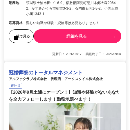
勤務地
茨城県土浦市田中1-6-9、稲敷郡阿見町荒川本郷大塚2064-
2、かすみがうら市稲吉3-3-2、石岡市石岡1-3-2、小美玉市
小川1343-1
応募資格
難しい知識や経験・資格等は必要ありません！
詳細を見る
後で見る
更新日： 2026/07/17 掲載終了日： 2026/09/04
冠婚葬祭のトータルマネジメント
アルファクラブ株式会社 代理店 アークスタイル株式会社
正社員
【2026年9月土浦にオープン！】知識や経験がないあなた
を全力フォローします！勤務地選べます！