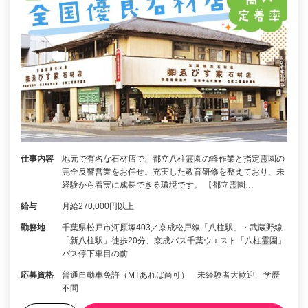
仕事内容
地元で有名な石材店で、都立八柱霊園の軽作業と指定霊園の
完全反響営業をお任せ。充実した教育研修を整えており、未
経験から着実に成長できる環境です。 【都立霊園…
給与
月給270,000円以上
勤務地
千葉県松戸市河原塚403／京成松戸線「八柱駅」・武蔵野線
「新八柱駅」徒歩20分、京成バス千葉ウエスト「八柱霊園」
バス停下車目の前
応募資格
普通自動車免許（MTあれば尚可） 未経験者大歓迎 学歴
不問