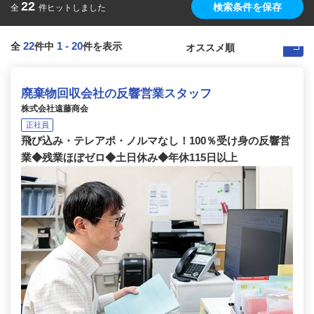
22
検索条件を保存
全
件ヒットしました
22
1
-
20
全
件中
件を表示
廃棄物回収会社の反響営業スタッフ
株式会社遠藤商会
正社員
飛び込み・テレアポ・ノルマなし！100％受け身の反響営
業◆残業ほぼゼロ◆土日休み◆年休115日以上