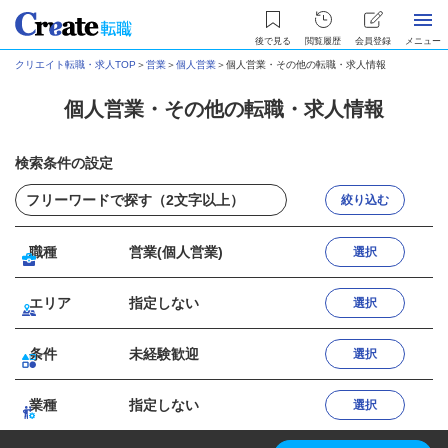
後で見る
閲覧履歴
会員登録
メニュー
クリエイト転職・求人TOP
＞
営業
＞
個人営業
＞
個人営業・その他の転職・求人情報
個人営業・その他の転職・求人情報
検索条件の設定
絞り込む
職種
営業(個人営業)
選択
エリア
指定しない
選択
条件
未経験歓迎
選択
業種
指定しない
選択