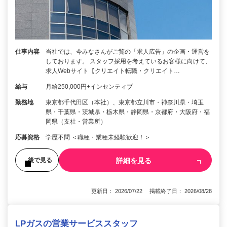
仕事内容
当社では、今みなさんがご覧の「求人広告」の企画・運営を
しております。 スタッフ採用を考えているお客様に向けて、
求人Webサイト【クリエイト転職・クリエイト…
給与
月給250,000円+インセンティブ
勤務地
東京都千代田区（本社）、東京都立川市・神奈川県・埼玉
県・千葉県・茨城県・栃木県・静岡県・京都府・大阪府・福
岡県（支社・営業所）
応募資格
学歴不問 ＜職種・業種未経験歓迎！＞
詳細を見る
後で見る
更新日： 2026/07/22 掲載終了日： 2026/08/28
LPガスの営業サービススタッフ