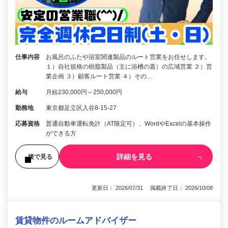
仕事内容
お風呂のふたや浴室関連製品のルート営業をお任せします。
１）自社規格の樹脂製品（主に浴槽の蓋）の広域営業 ２）営
業企画 ３）顧客ルート営業 ４）その…
給与
月給230,000円～250,000円
勤務地
東京都足立区入谷8-15-27
応募資格
普通自動車運転免許（AT限定可）、WordやExcelの基本操作
ができる方
詳細を見る
後で見る
更新日： 2026/07/31 掲載終了日： 2026/10/08
賃貸物件のルームアドバイザー