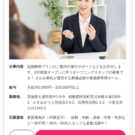
仕事内容
冠婚葬祭プランのご案内や進行サポートなどをお任せしま
す。9月新規オープンに伴うオープニングスタッフの募集で
す！ さがみ典礼が運営する葬儀会館や家族葬専用ホール…
給与
月給262,000円～320,000円以上
勤務地
茨城県土浦市田中1-6-9、稲敷郡阿見町荒川本郷大塚2064-
2、かすみがうら市稲吉3-3-2、石岡市石岡1-3-2、小美玉市
小川1343-1
応募資格
要普通免許（AT限定可） 経験・年齢・資格・学歴・性別な
ど一切不問！30代～60代スタッフも多数活躍中！