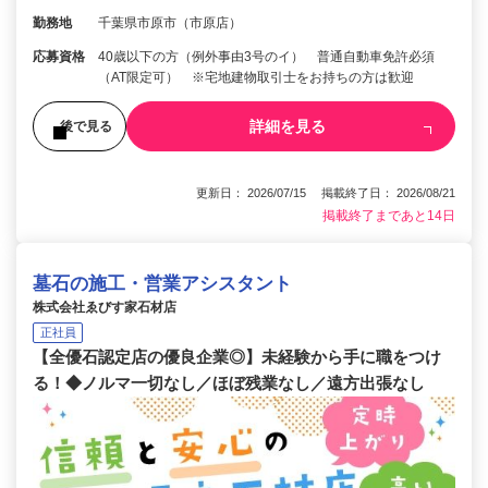
勤務地
千葉県市原市（市原店）
応募資格
40歳以下の方（例外事由3号のイ） 普通自動車免許必須
（AT限定可） ※宅地建物取引士をお持ちの方は歓迎
詳細を見る
後で見る
更新日： 2026/07/15 掲載終了日： 2026/08/21
掲載終了まであと14日
墓石の施工・営業アシスタント
株式会社ゑびす家石材店
正社員
【全優石認定店の優良企業◎】未経験から手に職をつけ
る！◆ノルマ一切なし／ほぼ残業なし／遠方出張なし