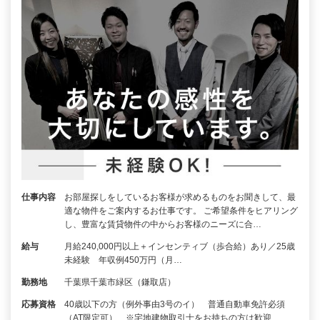
仕事内容
お部屋探しをしているお客様が求めるものをお聞きして、最
適な物件をご案内するお仕事です。 ご希望条件をヒアリング
し、豊富な賃貸物件の中からお客様のニーズに合…
給与
月給240,000円以上＋インセンティブ（歩合給）あり／25歳
未経験 年収例450万円（月…
勤務地
千葉県千葉市緑区（鎌取店）
応募資格
40歳以下の方（例外事由3号のイ） 普通自動車免許必須
（AT限定可） ※宅地建物取引士をお持ちの方は歓迎