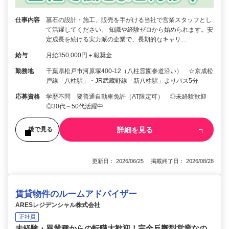
仕事内容
墓石の設計・施工、販売を手がける当社で営業スタッフとし
て活躍してください。 知識や経験ゼロから始められます。安
定成長を続ける実力派の企業で、長期的なキャリ…
給与
月給350,000円＋報奨金
勤務地
千葉県松戸市河原塚400-12（八柱霊園参道沿い） ☆京成松
戸線「八柱駅」・JR武蔵野線「新八柱駅」よりバス5分
応募資格
学歴不問 要普通自動車免許（AT限定可） ◎未経験歓迎
◎30代～50代活躍中
詳細を見る
後で見る
更新日： 2026/06/25 掲載終了日： 2026/08/28
賃貸物件のルームアドバイザー
ARESレジデンシャル株式会社
正社員
未経験・異業種からの転職大歓迎！完全反響型営業なの