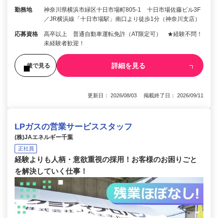
勤務地
神奈川県横浜市緑区十日市場町805-1 十日市場佐藤ビル3F
／JR横浜線「十日市場駅」南口より徒歩1分（神奈川支店）
応募資格
高卒以上 普通自動車運転免許（AT限定可） ★経験不問！
未経験者歓迎！
詳細を見る
後で見る
更新日： 2026/08/03 掲載終了日： 2026/09/11
LPガスの営業サービススタッフ
(株)JAエネルギー千葉
正社員
経験よりも人柄・意欲重視の採用！お客様のお困りごと
を解決していく仕事！