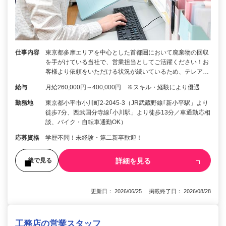
仕事内容
東京都多摩エリアを中心とした首都圏において廃棄物の回収
を手がけている当社で、営業担当としてご活躍ください！お
客様より依頼をいただける状況が続いているため、テレア…
給与
月給260,000円～400,000円 ※スキル・経験により優遇
勤務地
東京都小平市小川町2-2045-3（JR武蔵野線｢新小平駅」より
徒歩7分、西武国分寺線｢小川駅」より徒歩13分／車通勤応相
談、バイク・自転車通勤OK）
応募資格
学歴不問！未経験・第二新卒歓迎！
詳細を見る
後で見る
更新日： 2026/06/25 掲載終了日： 2026/08/28
工務店の営業スタッフ