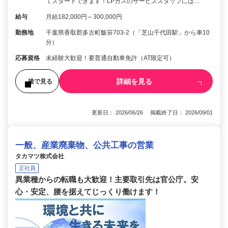
てスタートできます！LPガスのサービススタッフには…
給与
月給182,000円～300,000円
勤務地
千葉県香取郡多古町飯笹703-2（「芝山千代田駅」から車10
分）
応募資格
未経験大歓迎！要普通自動車免許（AT限定可）
詳細を見る
後で見る
更新日： 2026/06/26 掲載終了日： 2026/09/01
一般、産業廃棄物、公共工事の営業
タカマツ株式会社
正社員
異業種からの転職も大歓迎！主要取引先は官公庁。安
心・安定、腰を据えてじっくり働けます！