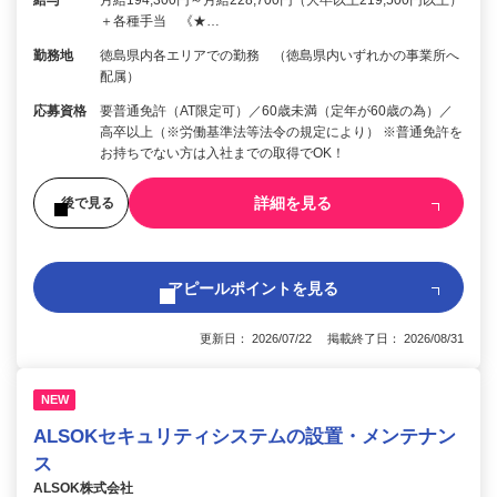
＋各種手当 《★…
勤務地
徳島県内各エリアでの勤務 （徳島県内いずれかの事業所へ
配属）
応募資格
要普通免許（AT限定可）／60歳未満（定年が60歳の為）／
高卒以上（※労働基準法等法令の規定により） ※普通免許を
お持ちでない方は入社までの取得でOK！
詳細を見る
後で見る
アピールポイントを見る
更新日： 2026/07/22 掲載終了日： 2026/08/31
NEW
ALSOKセキュリティシステムの設置・メンテナン
ス
ALSOK株式会社