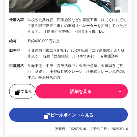
仕事内容
学校や公共施設、商業施設などの基礎工事（杭（くい）打ち
工事や障害撤去工事）の重機オペレーターを担当していただ
きます。 【使用する重機】 ・鋼管圧入機（D…
給与
月給430,000円以上
勤務地
千葉県市川市二俣678-17（JR京葉線「二俣新町駅」より徒
歩20分、各線「西船橋駅」より車で9分） ★車通勤可
応募資格
学歴不問（中卒・高卒活躍中）※玉掛必須 ※車両系（整
地・基礎）、小型移動式クレーン、移動式クレーン免許のい
ずれかをお持ちの方
詳細を見る
後で見る
アピールポイントを見る
更新日： 2026/07/16 掲載終了日： 2026/10/16