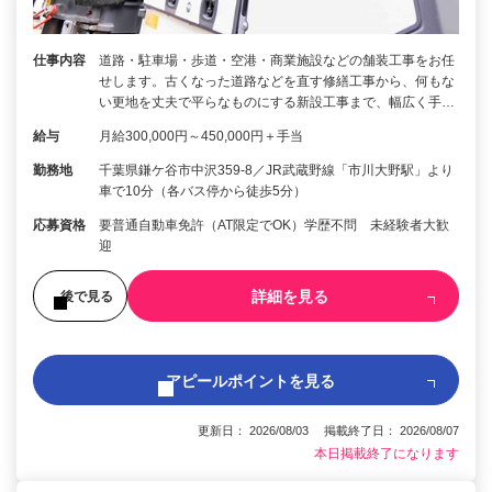
仕事内容
道路・駐車場・歩道・空港・商業施設などの舗装工事をお任
せします。古くなった道路などを直す修繕工事から、何もな
い更地を丈夫で平らなものにする新設工事まで、幅広く手…
給与
月給300,000円～450,000円＋手当
勤務地
千葉県鎌ケ谷市中沢359-8／JR武蔵野線「市川大野駅」より
車で10分（各バス停から徒歩5分）
応募資格
要普通自動車免許（AT限定でOK）学歴不問 未経験者大歓
迎
詳細を見る
後で見る
アピールポイントを見る
更新日： 2026/08/03 掲載終了日： 2026/08/07
本日掲載終了になります