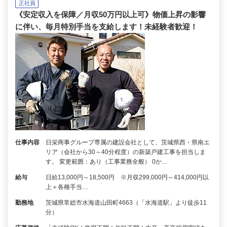
正社員
《安定収入を保障／月収50万円以上可》物価上昇の影響
に伴い、毎月特別手当を支給します！未経験者歓迎！
仕事内容
日栄商事グループ専属の建設会社として、茨城県西・県南エ
リア（会社から30～40分程度）の新築戸建工事を担当しま
す。 変更範囲：あり（工事業務全般） 0か…
給与
日給13,000円～18,500円 ※月収299,000円～414,000円以
上＋各種手当…
勤務地
茨城県常総市水海道山田町4663（「水海道駅」より徒歩11
分）