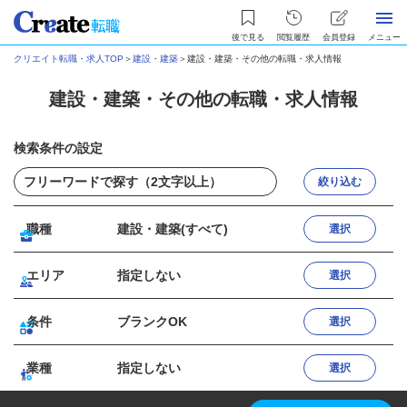
後で見る
閲覧履歴
会員登録
メニュー
クリエイト転職・求人TOP
＞
建設・建築
＞
建設・建築・その他の転職・求人情報
建設・建築・その他の転職・求人情報
検索条件の設定
絞り込む
職種
建設・建築(すべて)
選択
エリア
指定しない
選択
条件
ブランクOK
選択
業種
指定しない
選択