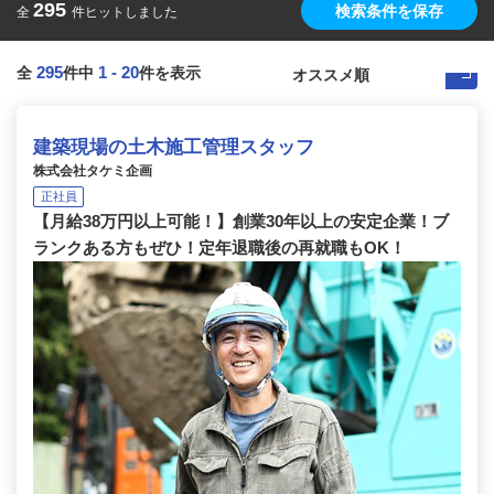
295
検索条件を保存
全
件ヒットしました
295
1
-
20
全
件中
件を表示
建築現場の土木施工管理スタッフ
株式会社タケミ企画
正社員
【月給38万円以上可能！】創業30年以上の安定企業！ブ
ランクある方もぜひ！定年退職後の再就職もOK！