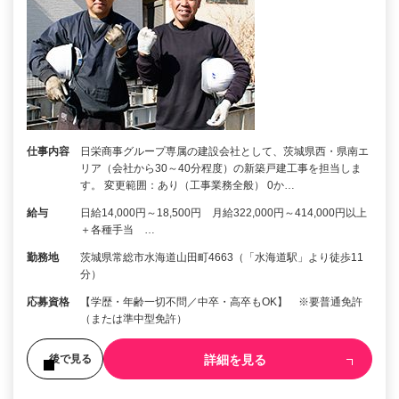
仕事内容
日栄商事グループ専属の建設会社として、茨城県西・県南エ
リア（会社から30～40分程度）の新築戸建工事を担当しま
す。 変更範囲：あり（工事業務全般） 0か…
給与
日給14,000円～18,500円 月給322,000円～414,000円以上
＋各種手当 …
勤務地
茨城県常総市水海道山田町4663（「水海道駅」より徒歩11
分）
応募資格
【学歴・年齢一切不問／中卒・高卒もOK】 ※要普通免許
（または準中型免許）
詳細を見る
後で見る