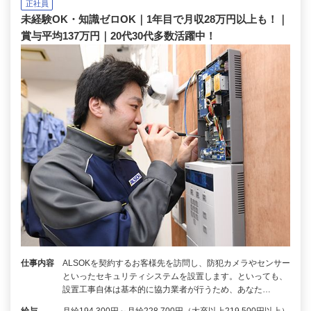
正社員
未経験OK・知識ゼロOK｜1年目で月収28万円以上も！｜
賞与平均137万円｜20代30代多数活躍中！
仕事内容
ALSOKを契約するお客様先を訪問し、防犯カメラやセンサー
といったセキュリティシステムを設置します。といっても、
設置工事自体は基本的に協力業者が行うため、あなた…
給与
月給194,300円～月給228,700円（大卒以上219,500円以上）