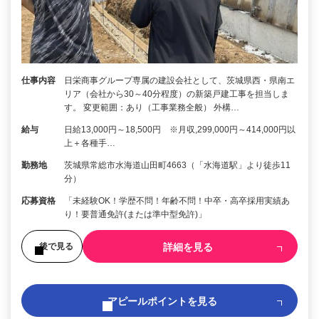
仕事内容
日栄商事グループ専属の建設会社として、茨城県西・県南エ
リア（会社から30～40分程度）の新築戸建工事を担当しま
す。 変更範囲：あり（工事業務全般） 外構…
給与
日給13,000円～18,500円 ※月収,299,000円～414,000円以
上＋各種手…
勤務地
茨城県常総市水海道山田町4663（「水海道駅」より徒歩11
分）
応募資格
「未経験OK！学歴不問！年齢不問！中卒・高卒採用実績あ
り！要普通免許(または準中型免許)」
詳細を見る
後で見る
アピールポイントを見る