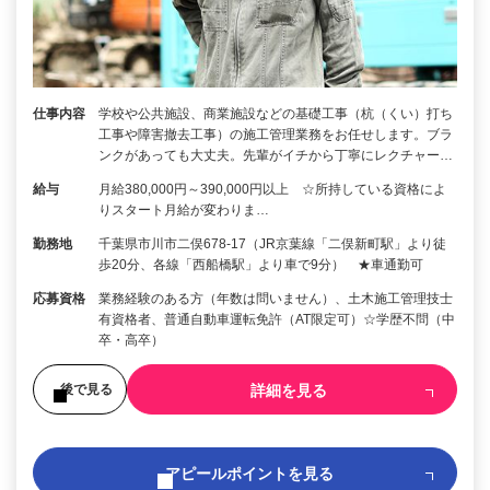
仕事内容
学校や公共施設、商業施設などの基礎工事（杭（くい）打ち
工事や障害撤去工事）の施工管理業務をお任せします。ブラ
ンクがあっても大丈夫。先輩がイチから丁寧にレクチャー…
給与
月給380,000円～390,000円以上 ☆所持している資格によ
りスタート月給が変わりま…
勤務地
千葉県市川市二俣678-17（JR京葉線「二俣新町駅」より徒
歩20分、各線「西船橋駅」より車で9分） ★車通勤可
応募資格
業務経験のある方（年数は問いません）、土木施工管理技士
有資格者、普通自動車運転免許（AT限定可）☆学歴不問（中
卒・高卒）
詳細を見る
後で見る
アピールポイントを見る