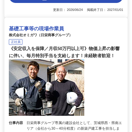
更新日： 2026/06/24 掲載終了日： 2027/01/01
基礎工事等の現場作業員
株式会社オミガワ（日栄商事グループ）
正社員
《安定収入を保障／月収50万円以上可》物価上昇の影響
に伴い、毎月特別手当を支給します！未経験者歓迎！
仕事内容
日栄商事グループ専属の建設会社として、茨城県西・県南エ
リア（会社から30～40分程度）の新築戸建工事を担当しま