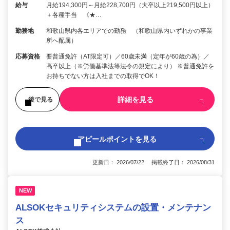
給与
月給194,300円～月給228,700円（大卒以上219,500円以上）
＋各種手当 《★…
勤務地
和歌山県内各エリアでの勤務 （和歌山県内いずれかの事業
所へ配属）
応募資格
要普通免許（AT限定可）／60歳未満（定年が60歳の為）／
高卒以上（※労働基準法等法令の規定により） ※普通免許を
お持ちでない方は入社までの取得でOK！
詳細を見る
後で見る
アピールポイントを見る
更新日： 2026/07/22 掲載終了日： 2026/08/31
NEW
ALSOKセキュリティシステムの設置・メンテナン
ス