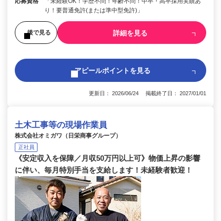
応募資格
「未経験OK！学歴不問！年齢不問！中卒・高卒採用実績あ
り！要普通免許(または準中型免許)」
詳細を見る
後で見る
アピールポイントを見る
更新日： 2026/06/24 掲載終了日： 2027/01/01
土木工事等の現場作業員
株式会社オミガワ（日栄商事グループ）
正社員
《安定収入を保障／月収50万円以上可》物価上昇の影響
に伴い、毎月特別手当を支給します！未経験者歓迎！