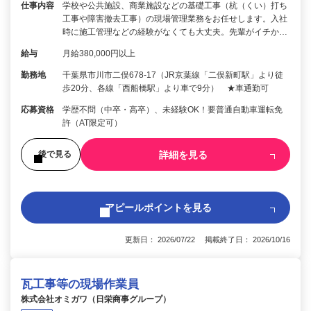
仕事内容
学校や公共施設、商業施設などの基礎工事（杭（くい）打ち
工事や障害撤去工事）の現場管理業務をお任せします。入社
時に施工管理などの経験がなくても大丈夫。先輩がイチか…
給与
月給380,000円以上
勤務地
千葉県市川市二俣678-17（JR京葉線「二俣新町駅」より徒
歩20分、各線「西船橋駅」より車で9分） ★車通勤可
応募資格
学歴不問（中卒・高卒）、未経験OK！要普通自動車運転免
許（AT限定可）
詳細を見る
後で見る
アピールポイントを見る
更新日： 2026/07/22 掲載終了日： 2026/10/16
瓦工事等の現場作業員
株式会社オミガワ（日栄商事グループ）