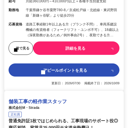
給与
月給360,000円～410,000円以上＋各種手当別途支給
勤務地
千葉県鎌ケ谷市粟野780-8／京成松戸線・北総線・東武野田
線「新鎌ヶ谷駅」より徒歩20分
応募資格
道路工事経験1年以上ある方（ブランク不問）、車両系建設
機械の有資格者（フォークリフト・ユンボ不可）、18歳以上
（深夜勤務があるため／例外事由2号）、夜勤できる方…
詳細を見る
後で見る
アピールポイントを見る
更新日： 2026/07/30 掲載終了日： 2026/10/09
舗装工事の軽作業スタッフ
株式会社M・Strada
正社員
普通免許証1枚ではじめられる、工事現場のサポート役◎
寮応相談。家賃月25,000円※水道光熱費込！