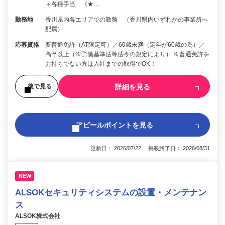
＋各種手当 《★…
勤務地
香川県内各エリアでの勤務 （香川県内いずれかの事業所へ
配属）
応募資格
要普通免許（AT限定可）／60歳未満（定年が60歳の為）／
高卒以上（※労働基準法等法令の規定により） ※普通免許を
お持ちでない方は入社までの取得でOK！
詳細を見る
後で見る
アピールポイントを見る
更新日： 2026/07/22 掲載終了日： 2026/08/31
NEW
ALSOKセキュリティシステムの設置・メンテナン
ス
ALSOK株式会社