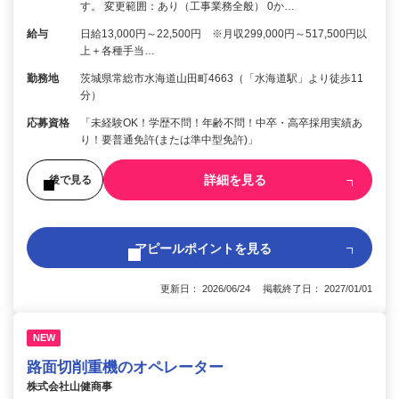
す。 変更範囲：あり（工事業務全般） 0か…
給与
日給13,000円～22,500円 ※月収299,000円～517,500円以
上＋各種手当…
勤務地
茨城県常総市水海道山田町4663（「水海道駅」より徒歩11
分）
応募資格
「未経験OK！学歴不問！年齢不問！中卒・高卒採用実績あ
り！要普通免許(または準中型免許)」
詳細を見る
後で見る
アピールポイントを見る
更新日： 2026/06/24 掲載終了日： 2027/01/01
NEW
路面切削重機のオペレーター
株式会社山健商事