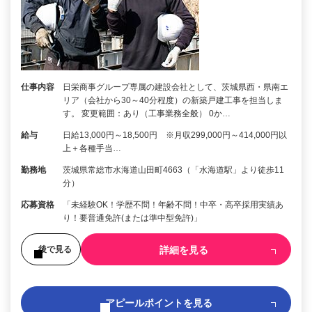
仕事内容
日栄商事グループ専属の建設会社として、茨城県西・県南エ
リア（会社から30～40分程度）の新築戸建工事を担当しま
す。 変更範囲：あり（工事業務全般） 0か…
給与
日給13,000円～18,500円 ※月収299,000円～414,000円以
上＋各種手当…
勤務地
茨城県常総市水海道山田町4663（「水海道駅」より徒歩11
分）
応募資格
「未経験OK！学歴不問！年齢不問！中卒・高卒採用実績あ
り！要普通免許(または準中型免許)」
詳細を見る
後で見る
アピールポイントを見る