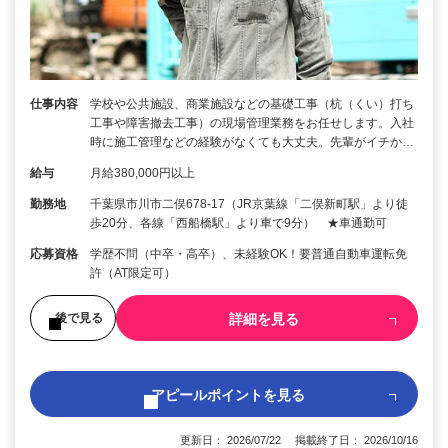
仕事内容
学校や公共施設、商業施設などの基礎工事（杭（くい）打ち
工事や障害撤去工事）の現場管理業務をお任せします。入社
時に施工管理などの経験がなくても大丈夫。先輩がイチか…
給与
月給380,000円以上
勤務地
千葉県市川市二俣678-17（JR京葉線「二俣新町駅」より徒
歩20分、各線「西船橋駅」より車で9分） ★車通勤可
応募資格
学歴不問（中卒・高卒）、未経験OK！要普通自動車運転免
許（AT限定可）
詳細を見る
後で見る
アピールポイントを見る
更新日： 2026/07/22 掲載終了日： 2026/10/16