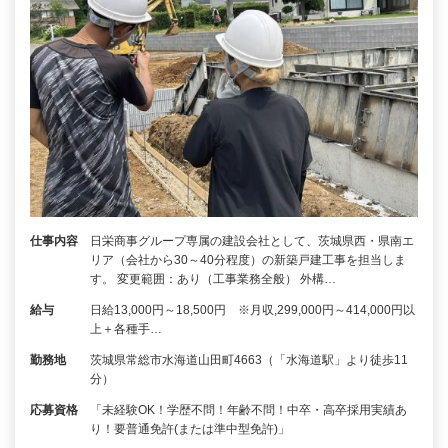
仕事内容
日栄商事グループ専属の建設会社として、茨城県西・県南エ
リア（会社から30～40分程度）の新築戸建工事を担当しま
す。 変更範囲：あり（工事業務全般） 外構…
給与
日給13,000円～18,500円 ※月収,299,000円～414,000円以
上＋各種手…
勤務地
茨城県常総市水海道山田町4663（「水海道駅」より徒歩11
分）
応募資格
「未経験OK！学歴不問！年齢不問！中卒・高卒採用実績あ
り！要普通免許(または準中型免許)」