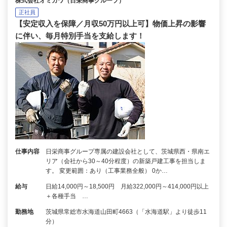
株式会社オミガワ（日栄商事グループ）
正社員
【安定収入を保障／月収50万円以上可】物価上昇の影響
に伴い、毎月特別手当を支給します！
仕事内容
日栄商事グループ専属の建設会社として、茨城県西・県南エ
リア（会社から30～40分程度）の新築戸建工事を担当しま
す。 変更範囲：あり（工事業務全般） 0か…
給与
日給14,000円～18,500円 月給322,000円～414,000円以上
＋各種手当 …
勤務地
茨城県常総市水海道山田町4663（「水海道駅」より徒歩11
分）