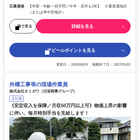
応募資格
【学歴・年齢一切不問／中卒・高卒もOK】 ※要普通免許
（または準中型免許）
詳細を見る
後で見る
アピールポイントを見る
更新日： 2026/06/24 掲載終了日： 2027/01/01
外構工事等の現場作業員
株式会社オミガワ（日栄商事グループ）
正社員
《安定収入を保障／月収50万円以上可》物価上昇の影響
に伴い、毎月特別手当を支給します！