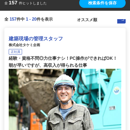
157
検索条件を保存
全
件ヒットしました
157
1
-
20
全
件中
件を表示
建築現場の管理スタッフ
株式会社タケミ企画
正社員
経験・資格不問◎力仕事ナシ！PC操作ができればOK！
朝が早いですが、高収入が得られる仕事