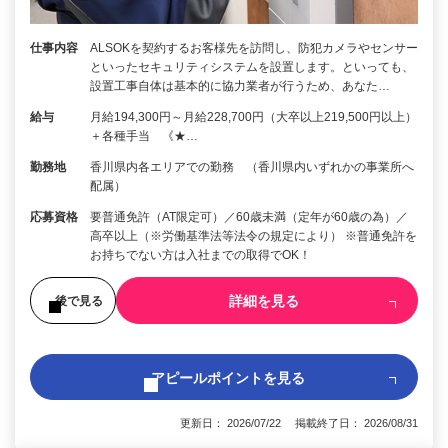
仕事内容
ALSOKを契約するお客様先を訪問し、防犯カメラやセンサー
といったセキュリティシステムを設置します。といっても、
設置工事自体は基本的に協力業者が行うため、あなた…
給与
月給194,300円～月給228,700円（大卒以上219,500円以上）
＋各種手当 《★…
勤務地
香川県内各エリアでの勤務 （香川県内いずれかの事業所へ
配属）
応募資格
要普通免許（AT限定可）／60歳未満（定年が60歳の為）／
高卒以上（※労働基準法等法令の規定により） ※普通免許を
お持ちでない方は入社までの取得でOK！
詳細を見る
後で見る
アピールポイントを見る
更新日： 2026/07/22 掲載終了日： 2026/08/31