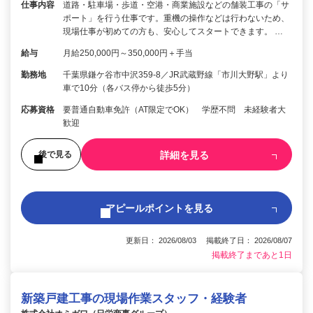
仕事内容
道路・駐車場・歩道・空港・商業施設などの舗装工事の「サ
ポート」を行う仕事です。重機の操作などは行わないため、
現場仕事が初めての方も、安心してスタートできます。 …
給与
月給250,000円～350,000円＋手当
勤務地
千葉県鎌ケ谷市中沢359-8／JR武蔵野線「市川大野駅」より
車で10分（各バス停から徒歩5分）
応募資格
要普通自動車免許（AT限定でOK） 学歴不問 未経験者大
歓迎
詳細を見る
後で見る
アピールポイントを見る
更新日： 2026/08/03 掲載終了日： 2026/08/07
掲載終了まであと1日
新築戸建工事の現場作業スタッフ・経験者