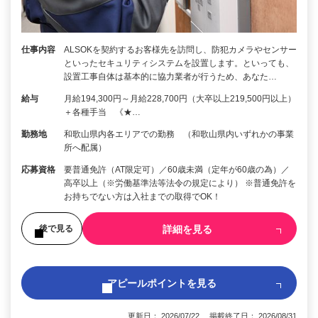
仕事内容
ALSOKを契約するお客様先を訪問し、防犯カメラやセンサー
といったセキュリティシステムを設置します。といっても、
設置工事自体は基本的に協力業者が行うため、あなた…
給与
月給194,300円～月給228,700円（大卒以上219,500円以上）
＋各種手当 《★…
勤務地
和歌山県内各エリアでの勤務 （和歌山県内いずれかの事業
所へ配属）
応募資格
要普通免許（AT限定可）／60歳未満（定年が60歳の為）／
高卒以上（※労働基準法等法令の規定により） ※普通免許を
お持ちでない方は入社までの取得でOK！
詳細を見る
後で見る
アピールポイントを見る
更新日： 2026/07/22 掲載終了日： 2026/08/31