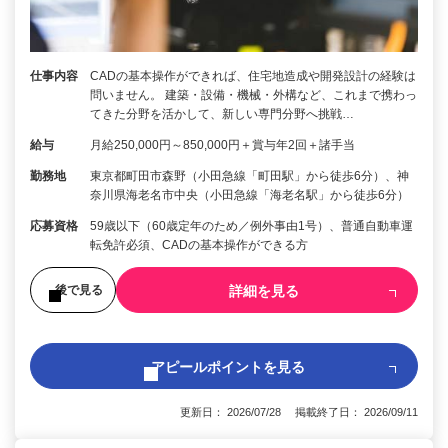
仕事内容
CADの基本操作ができれば、住宅地造成や開発設計の経験は
問いません。 建築・設備・機械・外構など、これまで携わっ
てきた分野を活かして、新しい専門分野へ挑戦…
給与
月給250,000円～850,000円＋賞与年2回＋諸手当
勤務地
東京都町田市森野（小田急線「町田駅」から徒歩6分）、神
奈川県海老名市中央（小田急線「海老名駅」から徒歩6分）
応募資格
59歳以下（60歳定年のため／例外事由1号）、普通自動車運
転免許必須、CADの基本操作ができる方
詳細を見る
後で見る
アピールポイントを見る
更新日： 2026/07/28 掲載終了日： 2026/09/11