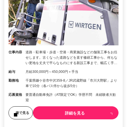
仕事内容
道路・駐車場・歩道・空港・商業施設などの舗装工事をお任
せします。古くなった道路などを直す修繕工事から、何もな
い更地を丈夫で平らなものにする新設工事まで、幅広く手…
給与
月給300,000円～450,000円＋手当
勤務地
千葉県鎌ケ谷市中沢359-8／JR武蔵野線「市川大野駅」より
車で10分（各バス停から徒歩5分）
応募資格
要普通自動車免許（AT限定でOK）学歴不問 未経験者大歓
迎
詳細を見る
後で見る