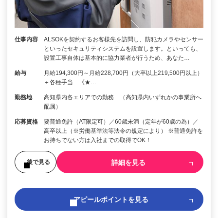
仕事内容
ALSOKを契約するお客様先を訪問し、防犯カメラやセンサー
といったセキュリティシステムを設置します。といっても、
設置工事自体は基本的に協力業者が行うため、あなた…
給与
月給194,300円～月給228,700円（大卒以上219,500円以上）
＋各種手当 《★…
勤務地
高知県内各エリアでの勤務 （高知県内いずれかの事業所へ
配属）
応募資格
要普通免許（AT限定可）／60歳未満（定年が60歳の為）／
高卒以上（※労働基準法等法令の規定により） ※普通免許を
お持ちでない方は入社までの取得でOK！
詳細を見る
後で見る
アピールポイントを見る