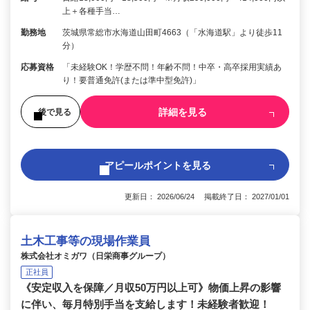
上＋各種手当…
勤務地
茨城県常総市水海道山田町4663（「水海道駅」より徒歩11
分）
応募資格
「未経験OK！学歴不問！年齢不問！中卒・高卒採用実績あ
り！要普通免許(または準中型免許)」
詳細を見る
後で見る
アピールポイントを見る
更新日： 2026/06/24 掲載終了日： 2027/01/01
土木工事等の現場作業員
株式会社オミガワ（日栄商事グループ）
正社員
《安定収入を保障／月収50万円以上可》物価上昇の影響
に伴い、毎月特別手当を支給します！未経験者歓迎！