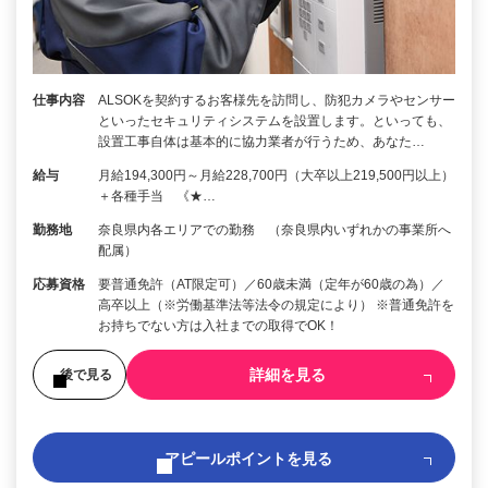
仕事内容
ALSOKを契約するお客様先を訪問し、防犯カメラやセンサー
といったセキュリティシステムを設置します。といっても、
設置工事自体は基本的に協力業者が行うため、あなた…
給与
月給194,300円～月給228,700円（大卒以上219,500円以上）
＋各種手当 《★…
勤務地
奈良県内各エリアでの勤務 （奈良県内いずれかの事業所へ
配属）
応募資格
要普通免許（AT限定可）／60歳未満（定年が60歳の為）／
高卒以上（※労働基準法等法令の規定により） ※普通免許を
お持ちでない方は入社までの取得でOK！
詳細を見る
後で見る
アピールポイントを見る