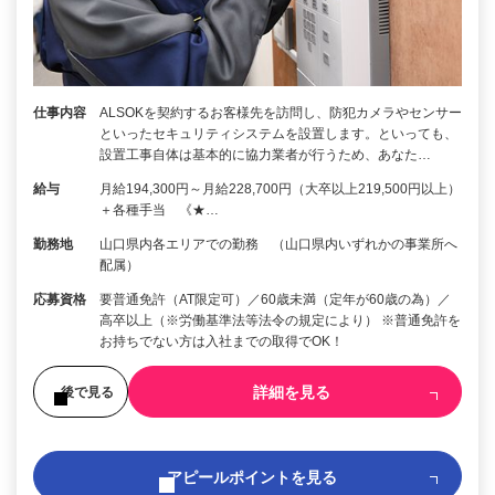
仕事内容
ALSOKを契約するお客様先を訪問し、防犯カメラやセンサー
といったセキュリティシステムを設置します。といっても、
設置工事自体は基本的に協力業者が行うため、あなた…
給与
月給194,300円～月給228,700円（大卒以上219,500円以上）
＋各種手当 《★…
勤務地
山口県内各エリアでの勤務 （山口県内いずれかの事業所へ
配属）
応募資格
要普通免許（AT限定可）／60歳未満（定年が60歳の為）／
高卒以上（※労働基準法等法令の規定により） ※普通免許を
お持ちでない方は入社までの取得でOK！
詳細を見る
後で見る
アピールポイントを見る