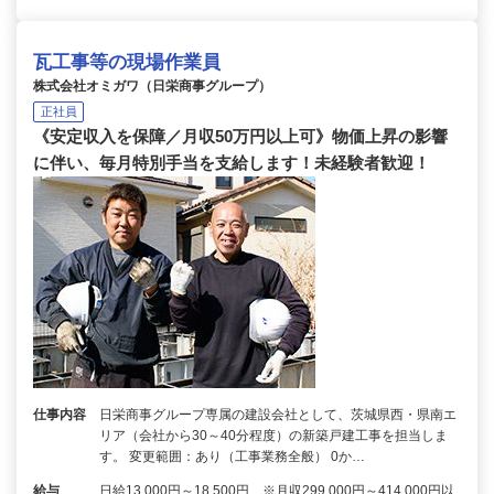
瓦工事等の現場作業員
株式会社オミガワ（日栄商事グループ）
正社員
《安定収入を保障／月収50万円以上可》物価上昇の影響
に伴い、毎月特別手当を支給します！未経験者歓迎！
仕事内容
日栄商事グループ専属の建設会社として、茨城県西・県南エ
リア（会社から30～40分程度）の新築戸建工事を担当しま
す。 変更範囲：あり（工事業務全般） 0か…
給与
日給13,000円～18,500円 ※月収299,000円～414,000円以