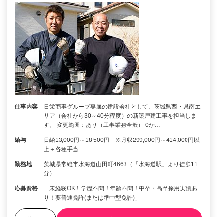
仕事内容
日栄商事グループ専属の建設会社として、茨城県西・県南エ
リア（会社から30～40分程度）の新築戸建工事を担当しま
す。 変更範囲：あり（工事業務全般） 0か…
給与
日給13,000円～18,500円 ※月収299,000円～414,000円以
上＋各種手当…
勤務地
茨城県常総市水海道山田町4663（「水海道駅」より徒歩11
分）
応募資格
「未経験OK！学歴不問！年齢不問！中卒・高卒採用実績あ
り！要普通免許(または準中型免許)」