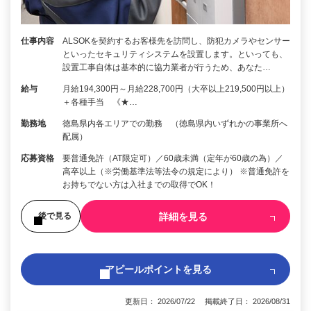
仕事内容
ALSOKを契約するお客様先を訪問し、防犯カメラやセンサー
といったセキュリティシステムを設置します。といっても、
設置工事自体は基本的に協力業者が行うため、あなた…
給与
月給194,300円～月給228,700円（大卒以上219,500円以上）
＋各種手当 《★…
勤務地
徳島県内各エリアでの勤務 （徳島県内いずれかの事業所へ
配属）
応募資格
要普通免許（AT限定可）／60歳未満（定年が60歳の為）／
高卒以上（※労働基準法等法令の規定により） ※普通免許を
お持ちでない方は入社までの取得でOK！
詳細を見る
後で見る
アピールポイントを見る
更新日： 2026/07/22 掲載終了日： 2026/08/31