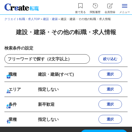
後で見る
閲覧履歴
会員登録
メニュー
クリエイト転職・求人TOP
＞
建設・建築
＞
建設・建築・その他の転職・求人情報
建設・建築・その他の転職・求人情報
検索条件の設定
絞り込む
職種
建設・建築(すべて)
選択
エリア
指定しない
選択
条件
新卒歓迎
選択
業種
指定しない
選択