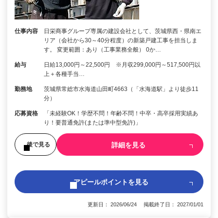
仕事内容
日栄商事グループ専属の建設会社として、茨城県西・県南エ
リア（会社から30～40分程度）の新築戸建工事を担当しま
す。 変更範囲：あり（工事業務全般） 0か…
給与
日給13,000円～22,500円 ※月収299,000円～517,500円以
上＋各種手当…
勤務地
茨城県常総市水海道山田町4663（「水海道駅」より徒歩11
分）
応募資格
「未経験OK！学歴不問！年齢不問！中卒・高卒採用実績あ
り！要普通免許(または準中型免許)」
詳細を見る
後で見る
アピールポイントを見る
更新日： 2026/06/24 掲載終了日： 2027/01/01