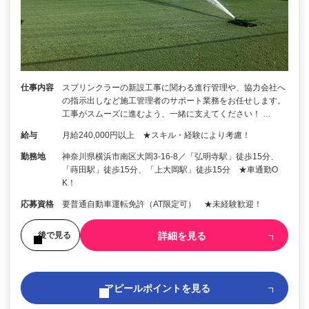
仕事内容
スプリンクラーの新設工事に関わる進行管理や、協力会社へ
の指示出しなど施工管理者のサポート業務をお任せします。
工事がスムーズに進むよう、一緒に支えてください！ …
給与
月給240,000円以上 ★スキル・経験により考慮！
勤務地
神奈川県横浜市南区大岡3-16-8／「弘明寺駅」徒歩15分、
「蒔田駅」徒歩15分、「上大岡駅」徒歩15分 ★車通勤O
K！
応募資格
要普通自動車運転免許（AT限定可） ★未経験歓迎！
詳細を見る
後で見る
アピールポイントを見る