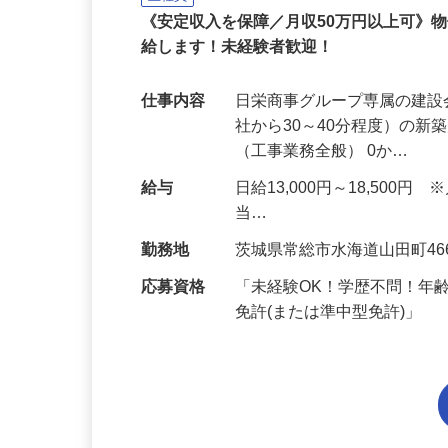
株式会社オミガワ（日栄商事グルー
正社員
《安定収入を保障／月収50万円以上可》
給します！未経験者歓迎！
仕事内容
日栄商事グループ専属の建
社から30～40分程度）の
（工事業務全般） 0か…
給与
日給13,000円～18,500円 
当…
勤務地
茨城県常総市水海道山田町46
応募資格
「未経験OK！学歴不問！年
免許(または準中型免許)」