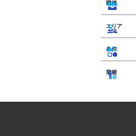
職種
エリア
条件
業種