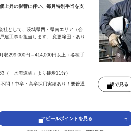
プ）
物価上昇の影響に伴い、毎月特別手当を支
設会社として、茨城県西・県南エリア（会
新築戸建工事を担当します。 変更範囲：あり
※月収299,000円～414,000円以上＋各種手
63（「水海道駅」より徒歩11分）
齢不問！中卒・高卒採用実績あり！要普通
後で見