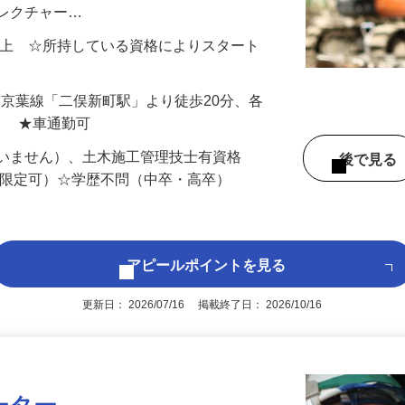
務をお任せします。ブランクがあっても大
にレクチャー…
000円以上 ☆所持している資格によりスタート
（JR京葉線「二俣新町駅」より徒歩20分、各
） ★車通勤可
問いません）、土木施工管理技士有資格
後で見
T限定可）☆学歴不問（中卒・高卒）
アピールポイントを見る
更新日： 2026/07/16 掲載終了日： 2026/10/16