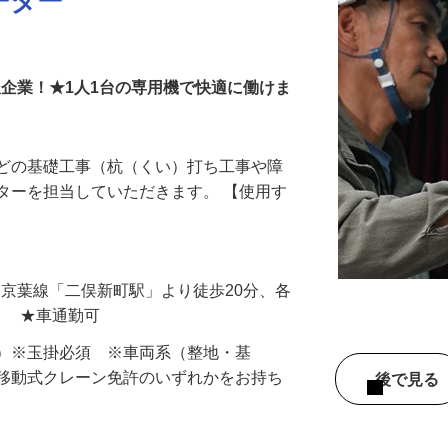
ーター
派企業！★1人1台の専用機で快適に働けま
などの基礎工事（杭（くい）打ち工事や障
ターを担当していただきます。 【使用す
…
（JR京葉線「二俣新町駅」より徒歩20分、各
） ★車通勤可
中）※玉掛必須 ※車両系（整地・基
、移動式クレーン免許のいずれかをお持ち
後で見