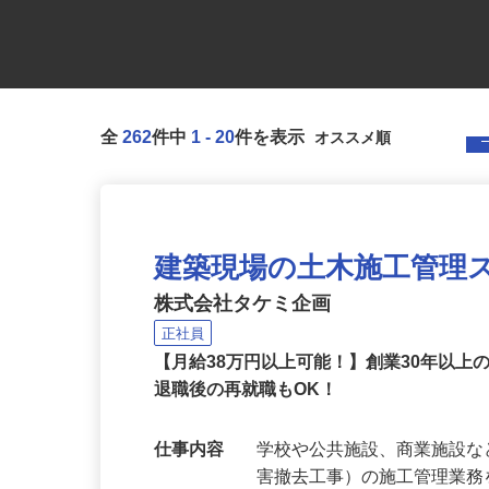
全
262
件中
1
-
20
件を表示
建築現場の土木施工管理
株式会社タケミ企画
正社員
【月給38万円以上可能！】創業30年以
退職後の再就職もOK！
仕事内容
学校や公共施設、商業施設