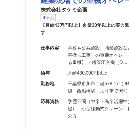
建築現場での重機オペレ
株式会社タケミ企画
正社員
【月給43万円以上】創業30年以上の実力
す
仕事内容
学校や公共施設、商業施設
害撤去工事）の重機オペレー
る重機】 ・鋼管圧入機（D
給与
月給430,000円以上
勤務地
千葉県市川市二俣678-17
線「西船橋駅」より車で9分
応募資格
学歴不問（中卒・高卒活躍
礎）、小型移動式クレーン
の方