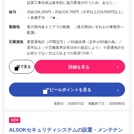
設置工事自体は基本的に協力業者が行うため、あなた…
給与
月給194,300円～月給228,700円（大卒以上219,500円以上）
＋各種手当 《★…
勤務地
香川県内各エリアでの勤務 （香川県内いずれかの事業所へ
配属）
応募資格
要普通免許（AT限定可）／60歳未満（定年が60歳の為）／
高卒以上（※労働基準法等法令の規定により） ※普通免許を
お持ちでない方は入社までの取得でOK！
詳細を見る
後で見る
アピールポイントを見る
更新日： 2026/07/22 掲載終了日： 2026/08/31
NEW
ALSOKセキュリティシステムの設置・メンテナン