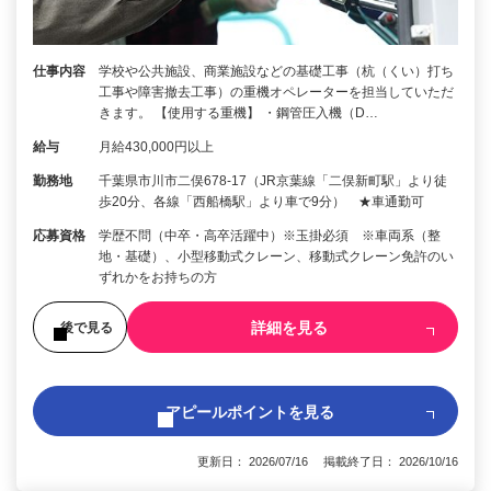
仕事内容
学校や公共施設、商業施設などの基礎工事（杭（くい）打ち
工事や障害撤去工事）の重機オペレーターを担当していただ
きます。 【使用する重機】 ・鋼管圧入機（D…
給与
月給430,000円以上
勤務地
千葉県市川市二俣678-17（JR京葉線「二俣新町駅」より徒
歩20分、各線「西船橋駅」より車で9分） ★車通勤可
応募資格
学歴不問（中卒・高卒活躍中）※玉掛必須 ※車両系（整
地・基礎）、小型移動式クレーン、移動式クレーン免許のい
ずれかをお持ちの方
詳細を見る
後で見る
アピールポイントを見る
更新日： 2026/07/16 掲載終了日： 2026/10/16