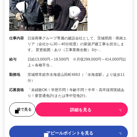
仕事内容
日栄商事グループ専属の建設会社として、茨城県西・県南エ
リア（会社から30～40分程度）の新築戸建工事を担当しま
す。 変更範囲：あり（工事業務全般） 0か…
給与
日給13,000円～18,500円 ※月収299,000円～414,000円以
上＋各種手当…
勤務地
茨城県常総市水海道山田町4663（「水海道駅」より徒歩11
分）
応募資格
「未経験OK！学歴不問！年齢不問！中卒・高卒採用実績あ
り！要普通免許(または準中型免許)」
詳細を見る
後で見る
アピールポイントを見る