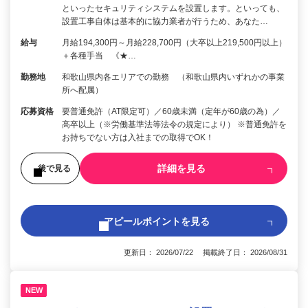
といったセキュリティシステムを設置します。といっても、
設置工事自体は基本的に協力業者が行うため、あなた…
給与
月給194,300円～月給228,700円（大卒以上219,500円以上）
＋各種手当 《★…
勤務地
和歌山県内各エリアでの勤務 （和歌山県内いずれかの事業
所へ配属）
応募資格
要普通免許（AT限定可）／60歳未満（定年が60歳の為）／
高卒以上（※労働基準法等法令の規定により） ※普通免許を
お持ちでない方は入社までの取得でOK！
詳細を見る
後で見る
アピールポイントを見る
更新日： 2026/07/22 掲載終了日： 2026/08/31
NEW