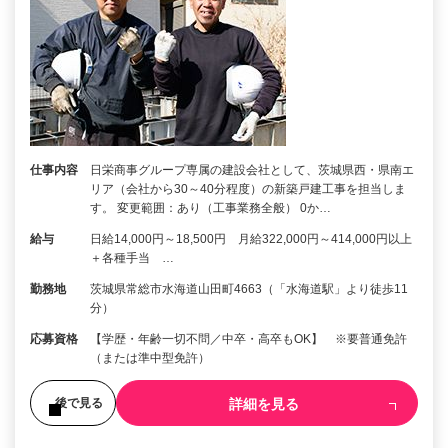
仕事内容
日栄商事グループ専属の建設会社として、茨城県西・県南エ
リア（会社から30～40分程度）の新築戸建工事を担当しま
す。 変更範囲：あり（工事業務全般） 0か…
給与
日給14,000円～18,500円 月給322,000円～414,000円以上
＋各種手当 …
勤務地
茨城県常総市水海道山田町4663（「水海道駅」より徒歩11
分）
応募資格
【学歴・年齢一切不問／中卒・高卒もOK】 ※要普通免許
（または準中型免許）
詳細を見る
後で見る