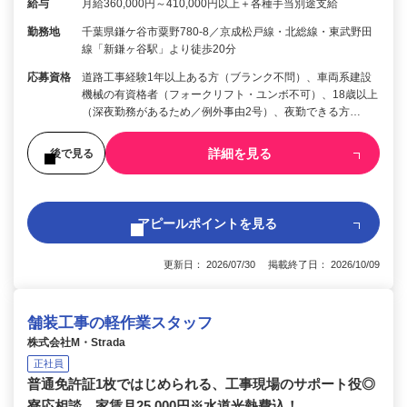
給与
月給360,000円～410,000円以上＋各種手当別途支給
勤務地
千葉県鎌ケ谷市粟野780-8／京成松戸線・北総線・東武野田
線「新鎌ヶ谷駅」より徒歩20分
応募資格
道路工事経験1年以上ある方（ブランク不問）、車両系建設
機械の有資格者（フォークリフト・ユンボ不可）、18歳以上
（深夜勤務があるため／例外事由2号）、夜勤できる方…
詳細を見る
後で見る
アピールポイントを見る
更新日： 2026/07/30 掲載終了日： 2026/10/09
舗装工事の軽作業スタッフ
株式会社M・Strada
正社員
普通免許証1枚ではじめられる、工事現場のサポート役◎
寮応相談。家賃月25,000円※水道光熱費込！