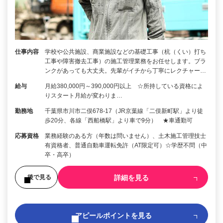
仕事内容
学校や公共施設、商業施設などの基礎工事（杭（くい）打ち
工事や障害撤去工事）の施工管理業務をお任せします。ブラ
ンクがあっても大丈夫。先輩がイチから丁寧にレクチャー…
給与
月給380,000円～390,000円以上 ☆所持している資格によ
りスタート月給が変わりま…
勤務地
千葉県市川市二俣678-17（JR京葉線「二俣新町駅」より徒
歩20分、各線「西船橋駅」より車で9分） ★車通勤可
応募資格
業務経験のある方（年数は問いません）、土木施工管理技士
有資格者、普通自動車運転免許（AT限定可）☆学歴不問（中
卒・高卒）
詳細を見る
後で見る
アピールポイントを見る