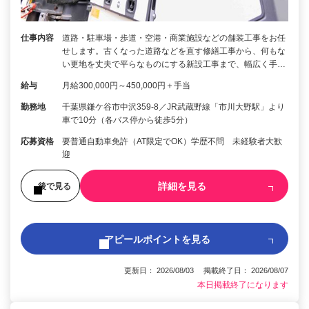
仕事内容
道路・駐車場・歩道・空港・商業施設などの舗装工事をお任
せします。古くなった道路などを直す修繕工事から、何もな
い更地を丈夫で平らなものにする新設工事まで、幅広く手…
給与
月給300,000円～450,000円＋手当
勤務地
千葉県鎌ケ谷市中沢359-8／JR武蔵野線「市川大野駅」より
車で10分（各バス停から徒歩5分）
応募資格
要普通自動車免許（AT限定でOK）学歴不問 未経験者大歓
迎
詳細を見る
後で見る
アピールポイントを見る
更新日： 2026/08/03 掲載終了日： 2026/08/07
本日掲載終了になります