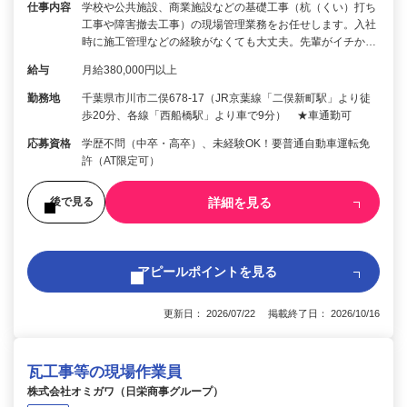
仕事内容
学校や公共施設、商業施設などの基礎工事（杭（くい）打ち
工事や障害撤去工事）の現場管理業務をお任せします。入社
時に施工管理などの経験がなくても大丈夫。先輩がイチか…
給与
月給380,000円以上
勤務地
千葉県市川市二俣678-17（JR京葉線「二俣新町駅」より徒
歩20分、各線「西船橋駅」より車で9分） ★車通勤可
応募資格
学歴不問（中卒・高卒）、未経験OK！要普通自動車運転免
許（AT限定可）
詳細を見る
後で見る
アピールポイントを見る
更新日： 2026/07/22 掲載終了日： 2026/10/16
瓦工事等の現場作業員
株式会社オミガワ（日栄商事グループ）