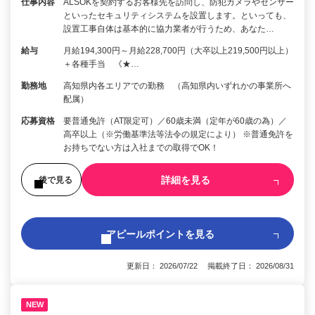
仕事内容
ALSOKを契約するお客様先を訪問し、防犯カメラやセンサー
といったセキュリティシステムを設置します。といっても、
設置工事自体は基本的に協力業者が行うため、あなた…
給与
月給194,300円～月給228,700円（大卒以上219,500円以上）
＋各種手当 《★…
勤務地
高知県内各エリアでの勤務 （高知県内いずれかの事業所へ
配属）
応募資格
要普通免許（AT限定可）／60歳未満（定年が60歳の為）／
高卒以上（※労働基準法等法令の規定により） ※普通免許を
お持ちでない方は入社までの取得でOK！
詳細を見る
後で見る
アピールポイントを見る
更新日： 2026/07/22 掲載終了日： 2026/08/31
NEW