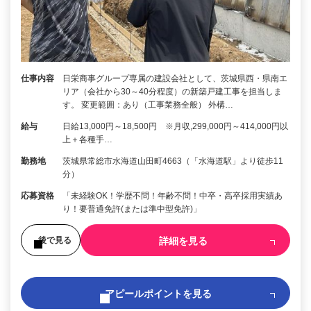
仕事内容
日栄商事グループ専属の建設会社として、茨城県西・県南エ
リア（会社から30～40分程度）の新築戸建工事を担当しま
す。 変更範囲：あり（工事業務全般） 外構…
給与
日給13,000円～18,500円 ※月収,299,000円～414,000円以
上＋各種手…
勤務地
茨城県常総市水海道山田町4663（「水海道駅」より徒歩11
分）
応募資格
「未経験OK！学歴不問！年齢不問！中卒・高卒採用実績あ
り！要普通免許(または準中型免許)」
詳細を見る
後で見る
アピールポイントを見る