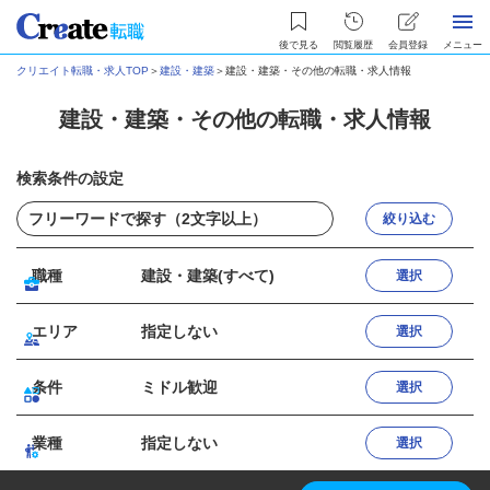
後で見る
閲覧履歴
会員登録
メニュー
クリエイト転職・求人TOP
＞
建設・建築
＞
建設・建築・その他の転職・求人情報
建設・建築・その他の転職・求人情報
検索条件の設定
絞り込む
職種
建設・建築(すべて)
選択
エリア
指定しない
選択
条件
ミドル歓迎
選択
業種
指定しない
選択