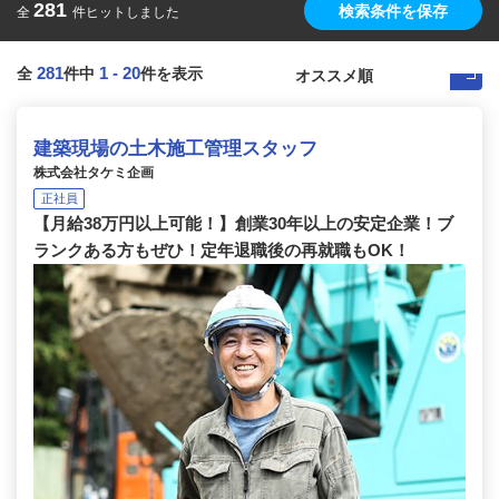
281
検索条件を保存
全
件ヒットしました
281
1
-
20
全
件中
件を表示
建築現場の土木施工管理スタッフ
株式会社タケミ企画
正社員
【月給38万円以上可能！】創業30年以上の安定企業！ブ
ランクある方もぜひ！定年退職後の再就職もOK！