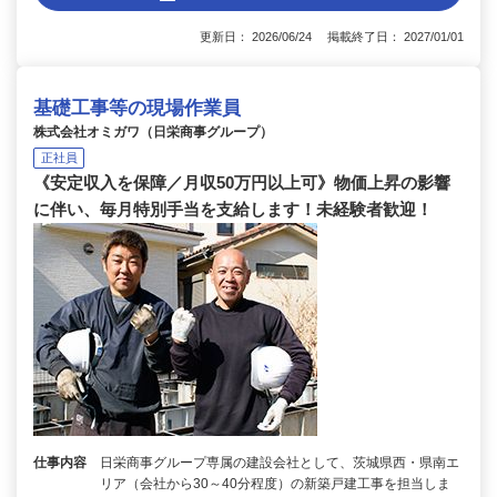
更新日： 2026/06/24 掲載終了日： 2027/01/01
基礎工事等の現場作業員
株式会社オミガワ（日栄商事グループ）
正社員
《安定収入を保障／月収50万円以上可》物価上昇の影響
に伴い、毎月特別手当を支給します！未経験者歓迎！
仕事内容
日栄商事グループ専属の建設会社として、茨城県西・県南エ
リア（会社から30～40分程度）の新築戸建工事を担当しま