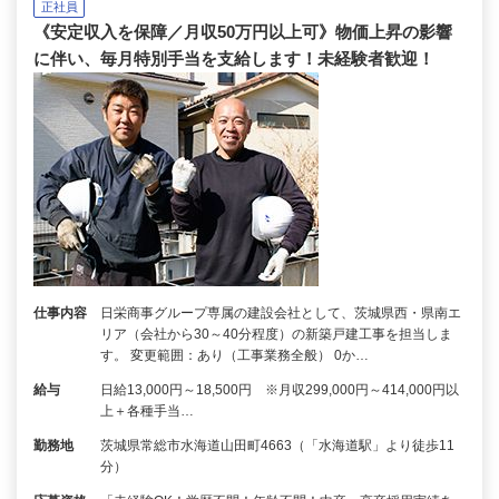
正社員
《安定収入を保障／月収50万円以上可》物価上昇の影響
に伴い、毎月特別手当を支給します！未経験者歓迎！
仕事内容
日栄商事グループ専属の建設会社として、茨城県西・県南エ
リア（会社から30～40分程度）の新築戸建工事を担当しま
す。 変更範囲：あり（工事業務全般） 0か…
給与
日給13,000円～18,500円 ※月収299,000円～414,000円以
上＋各種手当…
勤務地
茨城県常総市水海道山田町4663（「水海道駅」より徒歩11
分）