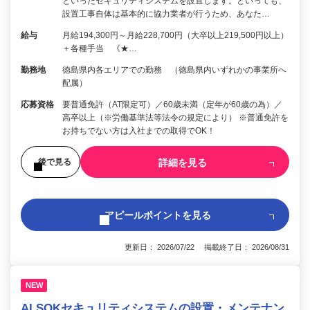
といったセキュリティシステムを設置します。といっても、
設置工事自体は基本的に協力業者が行うため、あなた…
給与
月給194,300円～月給228,700円（大卒以上219,500円以上）
＋各種手当 《★…
勤務地
徳島県内各エリアでの勤務 （徳島県内いずれかの事業所へ
配属）
応募資格
要普通免許（AT限定可）／60歳未満（定年が60歳の為）／
高卒以上（※労働基準法等法令の規定により） ※普通免許を
お持ちでない方は入社までの取得でOK！
詳細を見る
後で見る
アピールポイントを見る
更新日： 2026/07/22 掲載終了日： 2026/08/31
NEW
ALSOKセキュリティシステムの設置・メンテナン