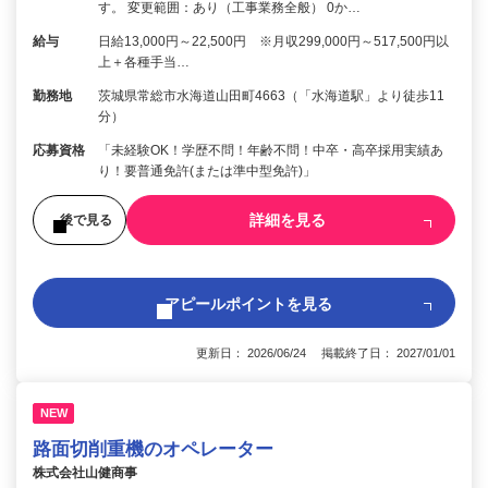
す。 変更範囲：あり（工事業務全般） 0か…
給与
日給13,000円～22,500円 ※月収299,000円～517,500円以
上＋各種手当…
勤務地
茨城県常総市水海道山田町4663（「水海道駅」より徒歩11
分）
応募資格
「未経験OK！学歴不問！年齢不問！中卒・高卒採用実績あ
り！要普通免許(または準中型免許)」
詳細を見る
後で見る
アピールポイントを見る
更新日： 2026/06/24 掲載終了日： 2027/01/01
NEW
路面切削重機のオペレーター
株式会社山健商事