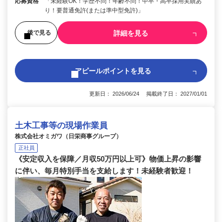
応募資格
「未経験OK！学歴不問！年齢不問！中卒・高卒採用実績あ
り！要普通免許(または準中型免許)」
詳細を見る
後で見る
アピールポイントを見る
更新日： 2026/06/24 掲載終了日： 2027/01/01
土木工事等の現場作業員
株式会社オミガワ（日栄商事グループ）
正社員
《安定収入を保障／月収50万円以上可》物価上昇の影響
に伴い、毎月特別手当を支給します！未経験者歓迎！