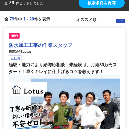
79
検索条件を保存
全
件ヒットしました
79
1
-
20
全
件中
件を表示
NEW
防水加工工事の作業スタッフ
株式会社Lotus
正社員
経験・能力により給与応相談！未経験可、月給30万円ス
タート！早くキレイに仕上げるコツを教えます！