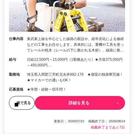
仕事内容
東武東上線を中心とした線路の新設や、経年劣化による修繕
などの工事をお任せします。具体的には、重機や工具を使っ
てレールや枕木（レールの下に敷かれる木材）、線路に敷…
給与
日給12,500円～15,000円（1勤務あたり）★月収375,000円
～450,000円…
勤務地
埼玉県入間郡三芳町北永井882-176 ★個室の独身寮完備！
★マイカーでの通いもOK！
応募資格
★学歴・経験一切不問！
詳細を見る
後で見る
更新日： 2026/07/10 掲載終了日： 2026/08/14
掲載終了まであと7日