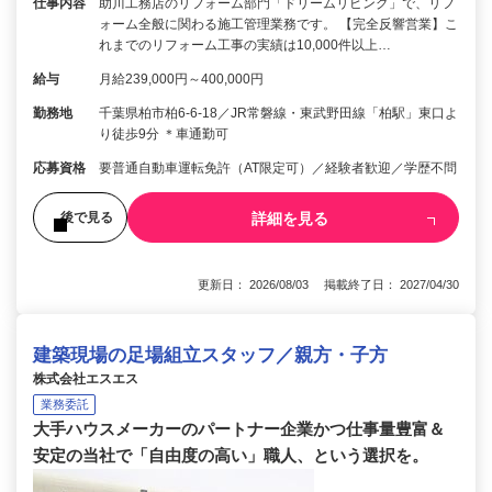
仕事内容
助川工務店のリフォーム部門「ドリームリビング」で、リフ
ォーム全般に関わる施工管理業務です。 【完全反響営業】こ
れまでのリフォーム工事の実績は10,000件以上…
給与
月給239,000円～400,000円
勤務地
千葉県柏市柏6-6-18／JR常磐線・東武野田線「柏駅」東口よ
り徒歩9分 ＊車通勤可
応募資格
要普通自動車運転免許（AT限定可）／経験者歓迎／学歴不問
詳細を見る
後で見る
更新日： 2026/08/03 掲載終了日： 2027/04/30
建築現場の足場組立スタッフ／親方・子方
株式会社エスエス
業務委託
大手ハウスメーカーのパートナー企業かつ仕事量豊富＆
安定の当社で「自由度の高い」職人、という選択を。