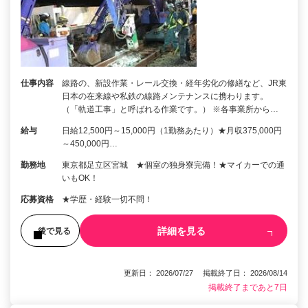
仕事内容
線路の、新設作業・レール交換・経年劣化の修繕など、JR東
日本の在来線や私鉄の線路メンテナンスに携わります。
（「軌道工事」と呼ばれる作業です。） ※各事業所から…
給与
日給12,500円～15,000円（1勤務あたり）★月収375,000円
～450,000円…
勤務地
東京都足立区宮城 ★個室の独身寮完備！★マイカーでの通
いもOK！
応募資格
★学歴・経験一切不問！
詳細を見る
後で見る
更新日： 2026/07/27 掲載終了日： 2026/08/14
掲載終了まであと7日