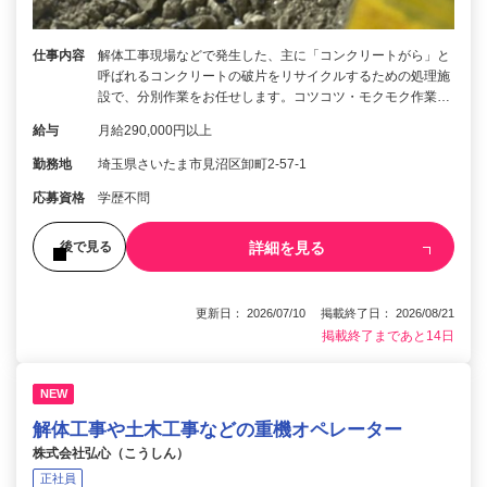
仕事内容
解体工事現場などで発生した、主に「コンクリートがら」と
呼ばれるコンクリートの破片をリサイクルするための処理施
設で、分別作業をお任せします。コツコツ・モクモク作業…
給与
月給290,000円以上
勤務地
埼玉県さいたま市見沼区卸町2-57-1
応募資格
学歴不問
詳細を見る
後で見る
更新日： 2026/07/10 掲載終了日： 2026/08/21
掲載終了まであと14日
NEW
解体工事や土木工事などの重機オペレーター
株式会社弘心（こうしん）
正社員