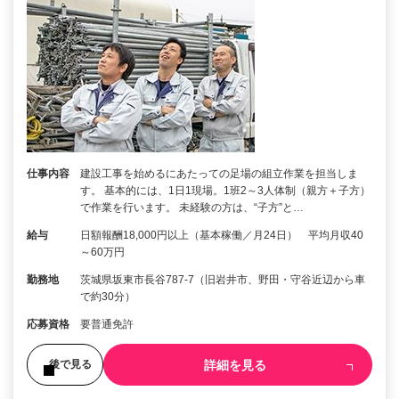
仕事内容
建設工事を始めるにあたっての足場の組立作業を担当しま
す。 基本的には、1日1現場。1班2～3人体制（親方＋子方）
で作業を行います。 未経験の方は、“子方”と…
給与
日額報酬18,000円以上（基本稼働／月24日） 平均月収40
～60万円
勤務地
茨城県坂東市長谷787-7（旧岩井市、野田・守谷近辺から車
で約30分）
応募資格
要普通免許
詳細を見る
後で見る