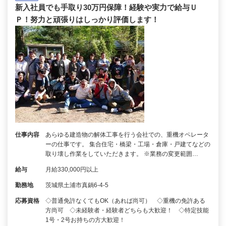
新入社員でも手取り30万円保障！経験や実力で給与Ｕ
Ｐ！努力と頑張りはしっかり評価します！
仕事内容
あらゆる建造物の解体工事を行う会社での、重機オペレータ
ーの仕事です。 集合住宅・橋梁・工場・倉庫・戸建てなどの
取り壊し作業をしていただきます。 ※業務の変更範囲…
給与
月給330,000円以上
勤務地
茨城県土浦市真鍋6-4-5
応募資格
◇普通免許なくてもOK（あれば尚可） ◇重機の免許ある
方尚可 ◇未経験者・経験者どちらも大歓迎！ ◇特定技能
1号・2号お持ちの方大歓迎！