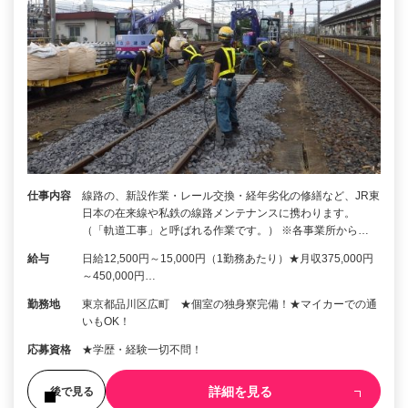
仕事内容
線路の、新設作業・レール交換・経年劣化の修繕など、JR東
日本の在来線や私鉄の線路メンテナンスに携わります。
（「軌道工事」と呼ばれる作業です。） ※各事業所から…
給与
日給12,500円～15,000円（1勤務あたり）★月収375,000円
～450,000円…
勤務地
東京都品川区広町 ★個室の独身寮完備！★マイカーでの通
いもOK！
応募資格
★学歴・経験一切不問！
詳細を見る
後で見る