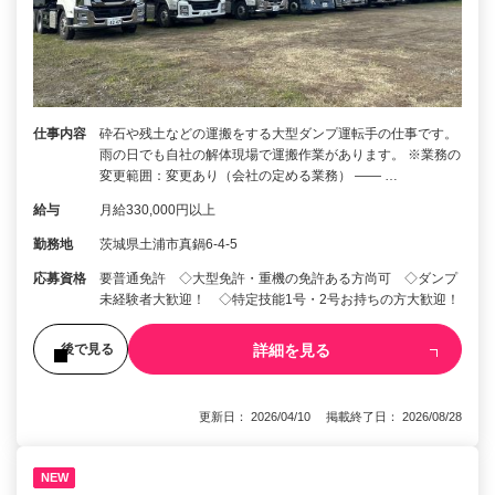
仕事内容
砕石や残土などの運搬をする大型ダンプ運転手の仕事です。
雨の日でも自社の解体現場で運搬作業があります。 ※業務の
変更範囲：変更あり（会社の定める業務） ―― …
給与
月給330,000円以上
勤務地
茨城県土浦市真鍋6-4-5
応募資格
要普通免許 ◇大型免許・重機の免許ある方尚可 ◇ダンプ
未経験者大歓迎！ ◇特定技能1号・2号お持ちの方大歓迎！
詳細を見る
後で見る
更新日： 2026/04/10 掲載終了日： 2026/08/28
NEW