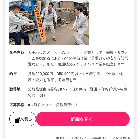
仕事内容
大手ハウスメーカーのパートナー企業として、塗装・リフォ
ームを始めるにあたっての準備作業（足場組立や安全仮設設
置など）、また、建設後のメンテナンス作業を担当します…
給与
月給220,000円～350,000円以上＋各種手当 《年齢・経
験・能力を考慮して給与を設…
勤務地
茨城県坂東市長谷787-7（旧岩井市、野田・守谷近辺から車
で約30分）
応募資格
■未経験スタート多数活躍中！
詳細を見る
後で見る
更新日： 2026/05/29 掲載終了日： 2026/08/14