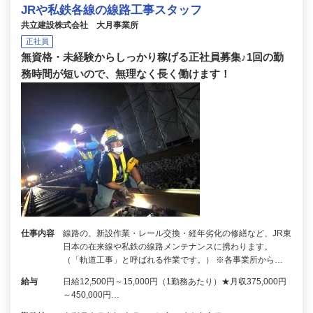
JRや私鉄各線の線路工事スタッフ
共立建設株式会社 大月事業所
正社員
無資格・未経験からしっかり稼げる正社員募集♪1回の勤
務時間が短いので、無理なく長く働けます！
仕事内容
線路の、新設作業・レール交換・経年劣化の修繕など、JR東
日本の在来線や私鉄の線路メンテナンスに携わります。
（「軌道工事」と呼ばれる作業です。） ※各事業所から…
給与
日給12,500円～15,000円（1勤務あたり）★月収375,000円
～450,000円…