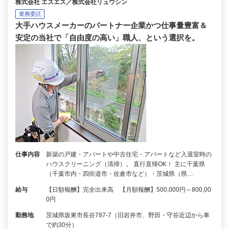
株式会社 エスエス／株式会社リュウシン
業務委託
大手ハウスメーカーのパートナー企業かつ仕事量豊富＆
安定の当社で「自由度の高い」職人、という選択を。
仕事内容
新築の戸建・アパートや中古住宅・アパートなど入退室時の
ハウスクリーニング（清掃）。 直行直帰OK！ 主に千葉県
（千葉市内・四街道市・佐倉市など）・茨城県（県…
給与
【日額報酬】完全出来高 【月額報酬】500,000円～800,00
0円
勤務地
茨城県坂東市長谷787-7（旧岩井市、野田・守谷近辺から車
で約30分）