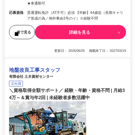
★車通勤可
応募資格
普通運転免許（AT不可）必須 【年齢】44歳迄（長期キャリ
ア形成の為／例外事由3号のイ）※経験不問
詳細を見る
後で見る
更新日： 2026/06/25 掲載終了日： 2027/03/19
地盤改良工事スタッフ
有限会社 土木資材センター
正社員
＼資格取得全額サポート／ 経験・年齢・資格不問 | 月給3
4万～＆賞与年2回 | 未経験者多数活躍中