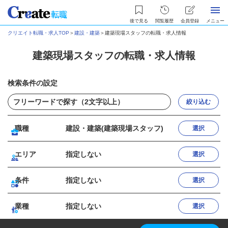
後で見る
閲覧履歴
会員登録
メニュー
クリエイト転職・求人TOP
＞
建設・建築
＞
建築現場スタッフの転職・求人情報
建築現場スタッフの転職・求人情報
検索条件の設定
絞り込む
職種
建設・建築(建築現場スタッフ)
選択
エリア
指定しない
選択
条件
指定しない
選択
業種
指定しない
選択