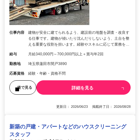
仕事内容
建物が安全に建てられるよう、建設前の地盤を調査・改良す
る仕事です。建物が傾いたり沈んだりしないよう、土台を整
える重要な役割を担います。経験やスキルに応じて業務を…
給与
月給340,000円～700,000円以上＋賞与年2回
勤務地
埼玉県蓮田市閏戸3890
応募資格
経験・年齢・資格不問
詳細を見る
後で見る
更新日： 2026/06/23 掲載終了日： 2026/08/28
新築の戸建・アパートなどのハウスクリーニング
スタッフ