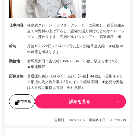
仕事内容
移動式クレーン（ラフタークレーン）に乗務し、鉄骨の組み
立てや資材の上げ下ろし、設備の据え付けなどのオペレーシ
ョンに携わります。高層ビルやスタジアム、高速道路、橋…
給与
月給192,222円～224,802円以上＋別途手当支給 ★経験や
年齢等を考慮します
勤務地
群馬県太田市吉沢町1059-7（JR「小俣」駅より車で9分）
★車通勤可
応募資格
普通運転免許（AT不可）必須 【年齢】44歳迄（長期キャリ
ア形成の為／例外事由3号のイ）※経験不問 ★必要な資格
は入社後に取得も可能（会社負担）
詳細を見る
後で見る
更新日： 2026/05/15 掲載終了日： 2027/03/19