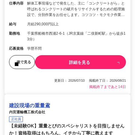
仕事内容
解体工事現場などで発生した、主に「コンクリートがら」と
呼ばれるコンクリートの破片をリサイクルするための処理施
設で、分別作業をお任せします。コツコツ・モクモク作業…
給与
月給290,000円以上
勤務地
千葉県船橋市西浦2-6-1（JR京葉線「二俣新町駅」から徒歩1
3分）
応募資格
学歴不問
詳細を見る
後で見る
更新日： 2026/07/10 掲載終了日： 2026/08/21
掲載終了まであと14日
建設現場の重量鳶
内宮運輸機工株式会社
正社員
【未経験OK】重量とびのスペシャリストを目指しません
か！資格取得はもちろん、イチから丁寧に教えます