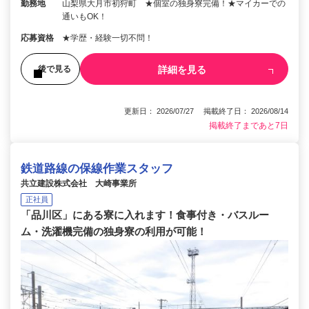
勤務地
山梨県大月市初狩町 ★個室の独身寮完備！★マイカーでの
通いもOK！
応募資格
★学歴・経験一切不問！
詳細を見る
後で見る
更新日： 2026/07/27 掲載終了日： 2026/08/14
掲載終了まであと7日
鉄道路線の保線作業スタッフ
共立建設株式会社 大崎事業所
正社員
「品川区」にある寮に入れます！食事付き・バスルー
ム・洗濯機完備の独身寮の利用が可能！