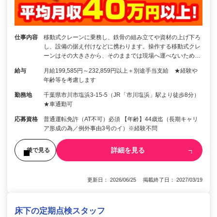
仕事内容
移動式クレーンに乗務し、鉄骨の組み立てや資材の上げ下ろ
し、設備の据え付けなどに携わります。操作する移動式クレ
ーンはその大きさから、そのままでは現場へ運べないため…
給与
月給199,585円～232,859円以上＋別途手当支給 ★経験や
年齢等を考慮します
勤務地
千葉県市川市塩浜3-15-5（JR「市川塩浜」駅より徒歩8分）
★車通勤可
応募資格
普通運転免許（AT不可）必須 【年齢】44歳迄（長期キャリ
ア形成の為／例外事由3号のイ）※経験不問
詳細を見る
後で見る
更新日： 2026/06/25 掲載終了日： 2027/03/19
床下の定期点検スタッフ