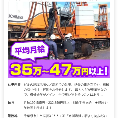
仕事内容
ビルの建設現場など高所での足場、鉄骨の組み立てや、機械
の取り付け・解体をお任せします。 ほとんどが重量物なの
で、機械操作がメイン！手で重い物を持つことはあり…
給与
月給199,585円～232,859円以上＋別途手当支給 ★経験や
年齢等を考慮します
勤務地
千葉県市川市塩浜3-15-5（JR「市川塩浜」駅より徒歩8分）