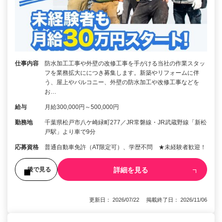
仕事内容
防水加工工事や外壁の改修工事を手がける当社の作業スタッ
フを業務拡大ににつき募集します。新築やリフォームに伴
う、屋上やバルコニー、外壁の防水加工や改修工事などを
お…
給与
月給300,000円～500,000円
勤務地
千葉県松戸市八ケ崎緑町277／JR常磐線・JR武蔵野線「新松
戸駅」より車で9分
応募資格
普通自動車免許（AT限定可）、学歴不問 ★未経験者歓迎！
詳細を見る
後で見る
更新日： 2026/07/22 掲載終了日： 2026/11/06