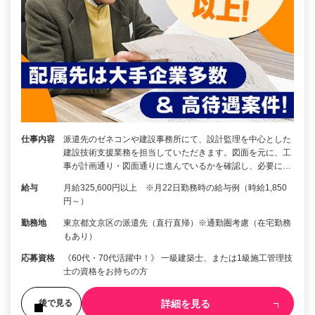
仕事内容
派遣先のゼネコンや建設事務所にて、設計監理を中心とした
建設技術支援業務を担当していただきます。図面を元に、工
事が計画通り・図面通りに進んでいるかを確認し、必要に…
給与
月給325,600円以上 ※月22日勤務時の給与例（時給1,850
円～）
勤務地
東京都文京区の派遣先（直行直帰）※通勤圏考慮（在宅勤務
もあり）
応募資格
《60代・70代活躍中！》 一級建築士、または1級施工管理技
士の資格をお持ちの方
詳細を見る
後で見る