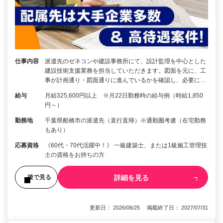
仕事内容
派遣先のゼネコンや建設事務所にて、設計監理を中心とした
建設技術支援業務を担当していただきます。図面を元に、工
事が計画通り・図面通りに進んでいるかを確認し、必要に…
給与
月給325,600円以上 ※月22日勤務時の給与例（時給1,850
円～）
勤務地
千葉県船橋市の派遣先（直行直帰）※通勤圏考慮（在宅勤務
もあり）
応募資格
《60代・70代活躍中！》 一級建築士、または1級施工管理技
士の資格をお持ちの方
詳細を見る
後で見る
更新日： 2026/06/25 掲載終了日： 2027/07/31