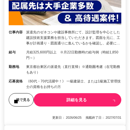
仕事内容
派遣先のゼネコンや建設事務所にて、設計監理を中心とした
建設技術支援業務を担当していただきます。図面を元に、工
事が計画通り・図面通りに進んでいるかを確認し、必要に…
給与
月給325,600円以上 ※月22日勤務時の給与例（時給1,850
円～）
勤務地
東京都台東区の派遣先（直行直帰）※通勤圏考慮（在宅勤務
もあり）
応募資格
《60代・70代活躍中！》 一級建築士、または1級施工管理技
士の資格をお持ちの方
詳細を見る
後で見る
更新日： 2026/06/25 掲載終了日： 2027/07/31