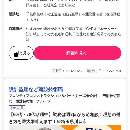
限考慮し、当社規定により決定
勤務地
千葉県船橋市の派遣先（直行直帰）※通勤圏考慮（在宅勤務
もあり）
応募資格
いずれかの経験がある方 ◯建設業界でCADオペレーターや
設計職としての実務経験 ◯施工管理など建設業界での実務経
験
詳細を見る
後で見る
更新日： 2026/06/25 掲載終了日： 2027/07/31
設計監理など建設技術職
フロンティアコンストラクション＆パートナーズ株式会社 設計技術部
門 設計技術第一グループ
契約社員
【60代・70代活躍中】勤務は週3日から応相談！理想の働
き方を最大限叶えます！＠埼玉県川口市