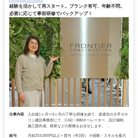
経験を活かして再スタート。ブランク有可、年齢不問。
必要に応じて事前研修でバックアップ！
仕事内容
入社後1ヶ月〜3ヶ月の丁寧な研修を経て、派遣先の大手ゼネ
コン建設事務所にて、CAD・BIMオペレーター、設計補助、
施工図作成、積算などの業務をお任せします。 …
給与
月給253,000円以上＋賞与（年2回） ※経験・スキルを最大