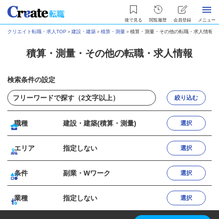
後で見る
閲覧履歴
会員登録
メニュー
クリエイト転職・求人TOP
＞
建設・建築
＞
積算・測量
＞
積算・測量・その他の転職・求人情報
積算・測量・その他の転職・求人情報
検索条件の設定
絞り込む
職種
建設・建築(積算・測量)
選択
エリア
指定しない
選択
条件
副業・Wワーク
選択
業種
指定しない
選択