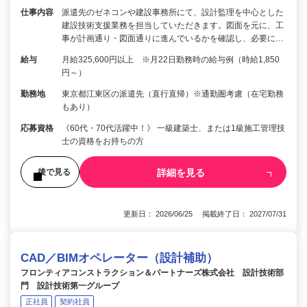
仕事内容
派遣先のゼネコンや建設事務所にて、設計監理を中心とした
建設技術支援業務を担当していただきます。図面を元に、工
事が計画通り・図面通りに進んでいるかを確認し、必要に…
給与
月給325,600円以上 ※月22日勤務時の給与例（時給1,850
円～）
勤務地
東京都江東区の派遣先（直行直帰）※通勤圏考慮（在宅勤務
もあり）
応募資格
《60代・70代活躍中！》 一級建築士、または1級施工管理技
士の資格をお持ちの方
詳細を見る
後で見る
更新日： 2026/06/25 掲載終了日： 2027/07/31
CAD／BIMオペレーター（設計補助）
フロンティアコンストラクション＆パートナーズ株式会社 設計技術部
門 設計技術第一グループ
正社員
契約社員