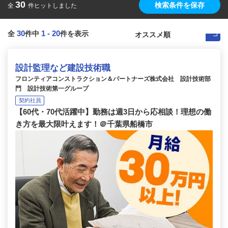
30
検索条件を保存
全
件ヒットしました
30
1
-
20
全
件中
件を表示
設計監理など建設技術職
フロンティアコンストラクション＆パートナーズ株式会社 設計技術部
門 設計技術第一グループ
契約社員
【60代・70代活躍中】勤務は週3日から応相談！理想の働
き方を最大限叶えます！＠千葉県船橋市