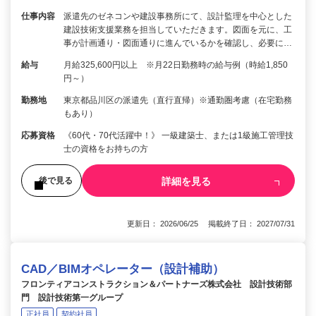
仕事内容
派遣先のゼネコンや建設事務所にて、設計監理を中心とした
建設技術支援業務を担当していただきます。図面を元に、工
事が計画通り・図面通りに進んでいるかを確認し、必要に…
給与
月給325,600円以上 ※月22日勤務時の給与例（時給1,850
円～）
勤務地
東京都品川区の派遣先（直行直帰）※通勤圏考慮（在宅勤務
もあり）
応募資格
《60代・70代活躍中！》 一級建築士、または1級施工管理技
士の資格をお持ちの方
詳細を見る
後で見る
更新日： 2026/06/25 掲載終了日： 2027/07/31
CAD／BIMオペレーター（設計補助）
フロンティアコンストラクション＆パートナーズ株式会社 設計技術部
門 設計技術第一グループ
正社員
契約社員