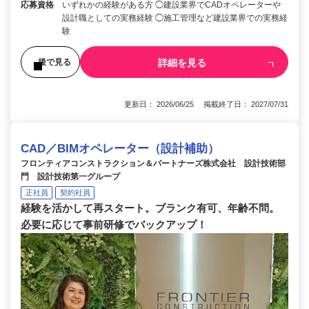
応募資格
いずれかの経験がある方 ◯建設業界でCADオペレーターや
設計職としての実務経験 ◯施工管理など建設業界での実務経
験
詳細を見る
後で見る
更新日： 2026/06/25 掲載終了日： 2027/07/31
CAD／BIMオペレーター（設計補助）
フロンティアコンストラクション＆パートナーズ株式会社 設計技術部
門 設計技術第一グループ
正社員
契約社員
経験を活かして再スタート。ブランク有可、年齢不問。
必要に応じて事前研修でバックアップ！