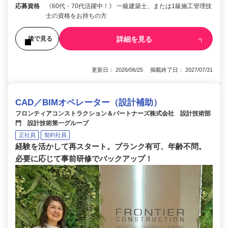
応募資格
《60代・70代活躍中！》 一級建築士、または1級施工管理技
士の資格をお持ちの方
詳細を見る
後で見る
更新日： 2026/06/25 掲載終了日： 2027/07/31
CAD／BIMオペレーター（設計補助）
フロンティアコンストラクション＆パートナーズ株式会社 設計技術部
門 設計技術第一グループ
正社員
契約社員
経験を活かして再スタート。ブランク有可、年齢不問。
必要に応じて事前研修でバックアップ！