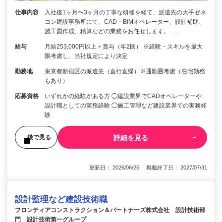
仕事内容
入社後1ヶ月〜3ヶ月の丁寧な研修を経て、派遣先の大手ゼネ
コン建設事務所にて、CAD・BIMオペレーター、設計補助、
施工図作成、積算などの業務をお任せします。 …
給与
月給253,000円以上＋賞与（年2回） ※経験・スキルを最大
限考慮し、当社規定により決定
勤務地
東京都新宿区の派遣先（直行直帰）※通勤圏考慮（在宅勤務
もあり）
応募資格
いずれかの経験がある方 ◯建設業界でCADオペレーターや
設計職としての実務経験 ◯施工管理など建設業界での実務経
験
詳細を見る
後で見る
更新日： 2026/06/25 掲載終了日： 2027/07/31
設計監理など建設技術職
フロンティアコンストラクション＆パートナーズ株式会社 設計技術部
門 設計技術第一グループ