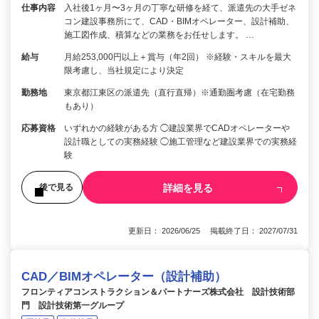
仕事内容
入社後1ヶ月〜3ヶ月の丁寧な研修を経て、派遣先の大手ゼネ
コン建設事務所にて、CAD・BIMオペレーター、設計補助、
施工図作成、積算などの業務をお任せします。 …
給与
月給253,000円以上＋賞与（年2回） ※経験・スキルを最大
限考慮し、当社規定により決定
勤務地
東京都江東区の派遣先（直行直帰）※通勤圏考慮（在宅勤務
もあり）
応募資格
いずれかの経験がある方 ◯建設業界でCADオペレーターや
設計職としての実務経験 ◯施工管理など建設業界での実務経
験
詳細を見る
後で見る
更新日： 2026/06/25 掲載終了日： 2027/07/31
CAD／BIMオペレーター（設計補助）
フロンティアコンストラクション＆パートナーズ株式会社 設計技術部
門 設計技術第一グループ