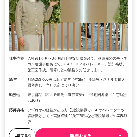
仕事内容
入社後1ヶ月〜3ヶ月の丁寧な研修を経て、派遣先の大手ゼネ
コン建設事務所にて、CAD・BIMオペレーター、設計補助、
施工図作成、積算などの業務をお任せします。 …
給与
月給253,000円以上＋賞与（年2回） ※経験・スキルを最大
限考慮し、当社規定により決定
勤務地
東京都品川区の派遣先（直行直帰）※通勤圏考慮（在宅勤務
もあり）
応募資格
いずれかの経験がある方 ◯建設業界でCADオペレーターや
設計職としての実務経験 ◯施工管理など建設業界での実務経
験
詳細を見る
後で見る