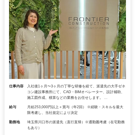
仕事内容
入社後1ヶ月〜3ヶ月の丁寧な研修を経て、派遣先の大手ゼネ
コン建設事務所にて、CAD・BIMオペレーター、設計補助、
施工図作成、積算などの業務をお任せします。 …
給与
月給253,000円以上＋賞与（年2回） ※経験・スキルを最大
限考慮し、当社規定により決定
勤務地
埼玉県川口市の派遣先（直行直帰）※通勤圏考慮（在宅勤務
もあり）