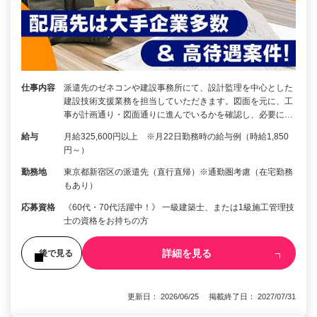
仕事内容
派遣先のゼネコンや建設事務所にて、設計監理を中心とした
建設技術支援業務を担当していただきます。図面を元に、工
事が計画通り・図面通りに進んでいるかを確認し、必要に…
給与
月給325,600円以上 ※月22日勤務時の給与例（時給1,850
円～）
勤務地
東京都新宿区の派遣先（直行直帰）※通勤圏考慮（在宅勤務
もあり）
応募資格
《60代・70代活躍中！》 一級建築士、または1級施工管理技
士の資格をお持ちの方
詳細を見る
後で見る
更新日： 2026/06/25 掲載終了日： 2027/07/31