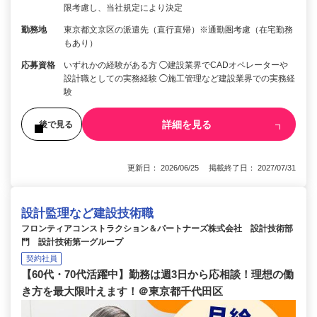
限考慮し、当社規定により決定
勤務地
東京都文京区の派遣先（直行直帰）※通勤圏考慮（在宅勤務
もあり）
応募資格
いずれかの経験がある方 ◯建設業界でCADオペレーターや
設計職としての実務経験 ◯施工管理など建設業界での実務経
験
詳細を見る
後で見る
更新日： 2026/06/25 掲載終了日： 2027/07/31
設計監理など建設技術職
フロンティアコンストラクション＆パートナーズ株式会社 設計技術部
門 設計技術第一グループ
契約社員
【60代・70代活躍中】勤務は週3日から応相談！理想の働
き方を最大限叶えます！＠東京都千代田区