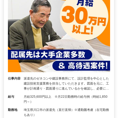
仕事内容
派遣先のゼネコンや建設事務所にて、設計監理を中心とした
建設技術支援業務を担当していただきます。図面を元に、工
事が計画通り・図面通りに進んでいるかを確認し、必要に…
給与
月給325,600円以上 ※月22日勤務時の給与例（時給1,850
円～）
勤務地
埼玉県川口市の派遣先（直行直帰）※通勤圏考慮（在宅勤務
もあり）