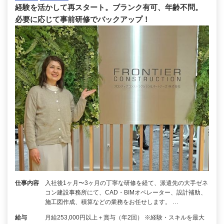
経験を活かして再スタート。ブランク有可、年齢不問。
必要に応じて事前研修でバックアップ！
仕事内容
入社後1ヶ月〜3ヶ月の丁寧な研修を経て、派遣先の大手ゼネ
コン建設事務所にて、CAD・BIMオペレーター、設計補助、
施工図作成、積算などの業務をお任せします。 …
給与
月給253,000円以上＋賞与（年2回） ※経験・スキルを最大