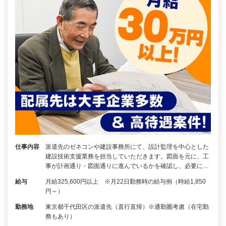
仕事内容
派遣先のゼネコンや建設事務所にて、設計監理を中心とした
建設技術支援業務を担当していただきます。図面を元に、工
事が計画通り・図面通りに進んでいるかを確認し、必要に…
給与
月給325,600円以上 ※月22日勤務時の給与例（時給1,850
円～）
勤務地
東京都千代田区の派遣先（直行直帰）※通勤圏考慮（在宅勤
務もあり）