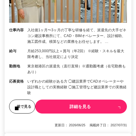
仕事内容
入社後1ヶ月〜3ヶ月の丁寧な研修を経て、派遣先の大手ゼネ
コン建設事務所にて、CAD・BIMオペレーター、設計補助、
施工図作成、積算などの業務をお任せします。 …
給与
月給253,000円以上＋賞与（年2回） ※経験・スキルを最大
限考慮し、当社規定により決定
勤務地
東京都港区の派遣先（直行直帰）※通勤圏考慮（在宅勤務も
あり）
応募資格
いずれかの経験がある方 ◯建設業界でCADオペレーターや
設計職としての実務経験 ◯施工管理など建設業界での実務経
験
詳細を見る
後で見る
更新日： 2026/06/25 掲載終了日： 2027/07/31