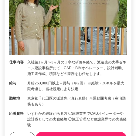
仕事内容
入社後1ヶ月〜3ヶ月の丁寧な研修を経て、派遣先の大手ゼネ
コン建設事務所にて、CAD・BIMオペレーター、設計補助、
施工図作成、積算などの業務をお任せします。 …
給与
月給253,000円以上＋賞与（年2回） ※経験・スキルを最大
限考慮し、当社規定により決定
勤務地
東京都千代田区の派遣先（直行直帰）※通勤圏考慮（在宅勤
務もあり）
応募資格
いずれかの経験がある方 ◯建設業界でCADオペレーターや
設計職としての実務経験 ◯施工管理など建設業界での実務経
験