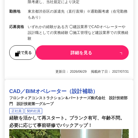
限考慮し、当社規定により決定
勤務地
東京都渋谷区の派遣先（直行直帰）※通勤圏考慮（在宅勤務
もあり）
応募資格
いずれかの経験がある方 ◯建設業界でCADオペレーターや
設計職としての実務経験 ◯施工管理など建設業界での実務経
験
詳細を見る
後で見る
更新日： 2026/06/29 掲載終了日： 2027/07/31
CAD／BIMオペレーター（設計補助）
フロンティアコンストラクション＆パートナーズ株式会社 設計技術部
門 設計技術第一グループ
正社員
契約社員
経験を活かして再スタート。ブランク有可、年齢不問。
必要に応じて事前研修でバックアップ！