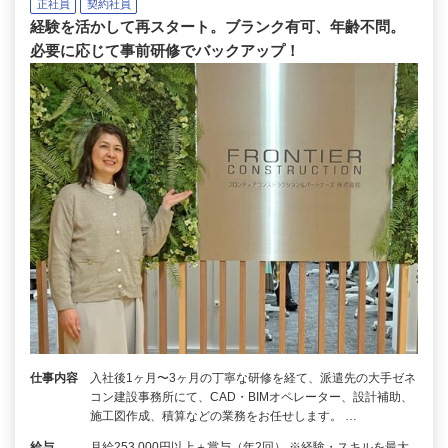
正社員
契約社員
経験を活かして再スタート。ブランク有可、年齢不問。
必要に応じて事前研修でバックアップ！
仕事内容
入社後1ヶ月〜3ヶ月の丁寧な研修を経て、派遣先の大手ゼネ
コン建設事務所にて、CAD・BIMオペレーター、設計補助、
施工図作成、積算などの業務をお任せします。 …
給与
月給253,000円以上＋賞与（年2回） ※経験・スキルを最大