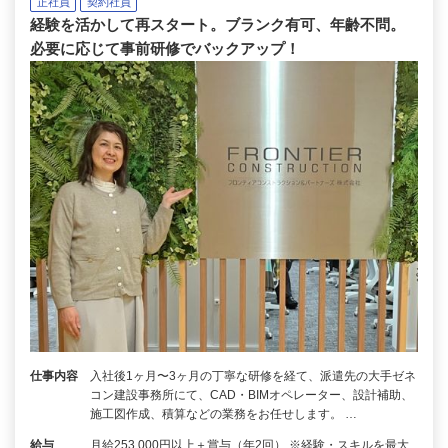
正社員
契約社員
経験を活かして再スタート。ブランク有可、年齢不問。
必要に応じて事前研修でバックアップ！
仕事内容
入社後1ヶ月〜3ヶ月の丁寧な研修を経て、派遣先の大手ゼネ
コン建設事務所にて、CAD・BIMオペレーター、設計補助、
施工図作成、積算などの業務をお任せします。 …
給与
月給253,000円以上＋賞与（年2回） ※経験・スキルを最大