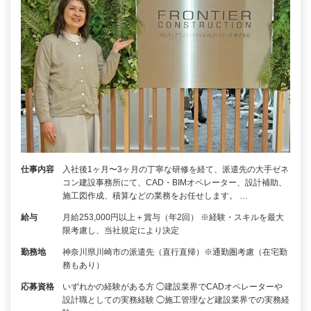
仕事内容
入社後1ヶ月〜3ヶ月の丁寧な研修を経て、派遣先の大手ゼネ
コン建設事務所にて、CAD・BIMオペレーター、設計補助、
施工図作成、積算などの業務をお任せします。 …
給与
月給253,000円以上＋賞与（年2回） ※経験・スキルを最大
限考慮し、当社規定により決定
勤務地
神奈川県川崎市の派遣先（直行直帰）※通勤圏考慮（在宅勤
務もあり）
応募資格
いずれかの経験がある方 ◯建設業界でCADオペレーターや
設計職としての実務経験 ◯施工管理など建設業界での実務経