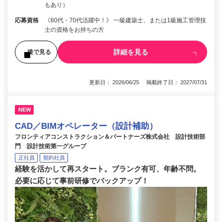
もあり）
応募資格
《60代・70代活躍中！》 一級建築士、または1級施工管理技
士の資格をお持ちの方
詳細を見る
後で見る
更新日： 2026/06/25 掲載終了日： 2027/07/31
NEW
CAD／BIMオペレーター（設計補助）
フロンティアコンストラクション＆パートナーズ株式会社 設計技術部
門 設計技術第一グループ
正社員
契約社員
経験を活かして再スタート。ブランク有可、年齢不問。
必要に応じて事前研修でバックアップ！