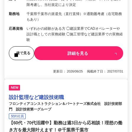
限考慮し、当社規定により決定
勤務地
千葉県千葉市の派遣先（直行直帰）※通勤圏考慮（在宅勤務
もあり）
応募資格
いずれかの経験がある方 ◯建設業界でCADオペレーターや
設計職としての実務経験 ◯施工管理など建設業界での実務経
験
詳細を見る
後で見る
更新日： 2026/06/25 掲載終了日： 2027/07/31
NEW
設計監理など建設技術職
フロンティアコンストラクション＆パートナーズ株式会社 設計技術部
門 設計技術第一グループ
契約社員
【60代・70代活躍中】勤務は週3日から応相談！理想の働
き方を最大限叶えます！＠千葉県千葉市