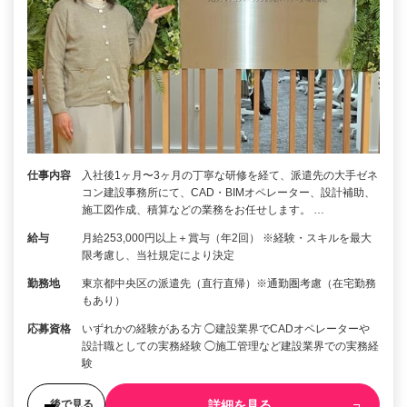
仕事内容
入社後1ヶ月〜3ヶ月の丁寧な研修を経て、派遣先の大手ゼネ
コン建設事務所にて、CAD・BIMオペレーター、設計補助、
施工図作成、積算などの業務をお任せします。 …
給与
月給253,000円以上＋賞与（年2回） ※経験・スキルを最大
限考慮し、当社規定により決定
勤務地
東京都中央区の派遣先（直行直帰）※通勤圏考慮（在宅勤務
もあり）
応募資格
いずれかの経験がある方 ◯建設業界でCADオペレーターや
設計職としての実務経験 ◯施工管理など建設業界での実務経
験
詳細を見る
後で見る