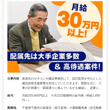
仕事内容
派遣先のゼネコンや建設事務所にて、設計監理を中心とした
建設技術支援業務を担当していただきます。図面を元に、工
事が計画通り・図面通りに進んでいるかを確認し、必要に…
給与
月給325,600円以上 ※月22日勤務時の給与例（時給1,850
円～）
勤務地
千葉県千葉市の派遣先（直行直帰）※通勤圏考慮（在宅勤務