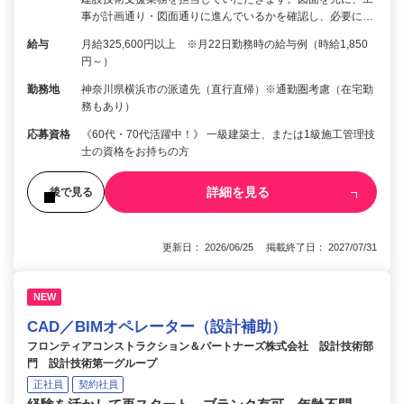
事が計画通り・図面通りに進んでいるかを確認し、必要に…
給与
月給325,600円以上 ※月22日勤務時の給与例（時給1,850
円～）
勤務地
神奈川県横浜市の派遣先（直行直帰）※通勤圏考慮（在宅勤
務もあり）
応募資格
《60代・70代活躍中！》 一級建築士、または1級施工管理技
士の資格をお持ちの方
詳細を見る
後で見る
更新日： 2026/06/25 掲載終了日： 2027/07/31
NEW
CAD／BIMオペレーター（設計補助）
フロンティアコンストラクション＆パートナーズ株式会社 設計技術部
門 設計技術第一グループ
正社員
契約社員