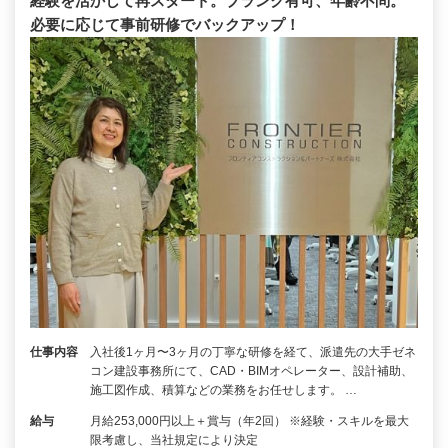
経験を活かして再スタート。ブランク有可、年齢不問。
必要に応じて事前研修でバックアップ！
仕事内容
入社後1ヶ月〜3ヶ月の丁寧な研修を経て、派遣先の大手ゼネ
コン建設事務所にて、CAD・BIMオペレーター、設計補助、
施工図作成、積算などの業務をお任せします。 …
給与
月給253,000円以上＋賞与（年2回） ※経験・スキルを最大
限考慮し、当社規定により決定