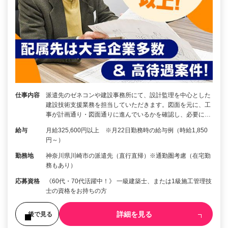
仕事内容
派遣先のゼネコンや建設事務所にて、設計監理を中心とした
建設技術支援業務を担当していただきます。図面を元に、工
事が計画通り・図面通りに進んでいるかを確認し、必要に…
給与
月給325,600円以上 ※月22日勤務時の給与例（時給1,850
円～）
勤務地
神奈川県川崎市の派遣先（直行直帰）※通勤圏考慮（在宅勤
務もあり）
応募資格
《60代・70代活躍中！》 一級建築士、または1級施工管理技
士の資格をお持ちの方
詳細を見る
後で見る