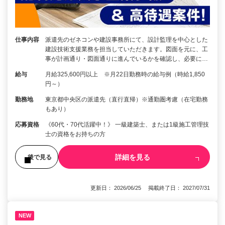
仕事内容
派遣先のゼネコンや建設事務所にて、設計監理を中心とした
建設技術支援業務を担当していただきます。図面を元に、工
事が計画通り・図面通りに進んでいるかを確認し、必要に…
給与
月給325,600円以上 ※月22日勤務時の給与例（時給1,850
円～）
勤務地
東京都中央区の派遣先（直行直帰）※通勤圏考慮（在宅勤務
もあり）
応募資格
《60代・70代活躍中！》 一級建築士、または1級施工管理技
士の資格をお持ちの方
詳細を見る
後で見る
更新日： 2026/06/25 掲載終了日： 2027/07/31
NEW