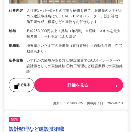
仕事内容
入社後1ヶ月〜3ヶ月の丁寧な研修を経て、派遣先の大手ゼネ
コン建設事務所にて、CAD・BIMオペレーター、設計補助、
施工図作成、積算などの業務をお任せします。 …
給与
月給253,000円以上＋賞与（年2回） ※経験・スキルを最大
限考慮し、当社規定により決定
勤務地
埼玉県さいたま市の派遣先（直行直帰）※通勤圏考慮（在宅
勤務もあり）
応募資格
いずれかの経験がある方 ◯建設業界でCADオペレーターや
設計職としての実務経験 ◯施工管理など建設業界での実務経
験
詳細を見る
後で見る
更新日： 2026/06/25 掲載終了日： 2027/07/31
NEW
設計監理など建設技術職