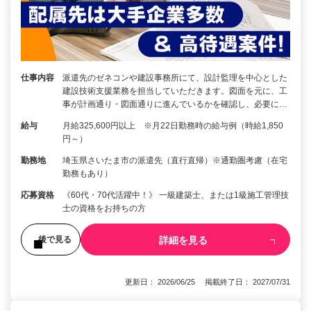
仕事内容
派遣先のゼネコンや建設事務所にて、設計監理を中心とした
建設技術支援業務を担当していただきます。図面を元に、工
事が計画通り・図面通りに進んでいるかを確認し、必要に…
給与
月給325,600円以上 ※月22日勤務時の給与例（時給1,850
円～）
勤務地
埼玉県さいたま市の派遣先（直行直帰）※通勤圏考慮（在宅
勤務もあり）
応募資格
《60代・70代活躍中！》 一級建築士、または1級施工管理技
士の資格をお持ちの方
詳細を見る
後で見る
更新日： 2026/06/25 掲載終了日： 2027/07/31