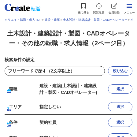
後で見る
閲覧履歴
会員登録
メニュー
クリエイト転職・求人TOP
＞
建設・建築
＞
土木設計・建築設計・製図・CADオペレーター
＞
土木
土木設計・建築設計・製図・CADオペレータ
ー・その他の転職・求人情報（2ページ目）
検索条件の設定
絞り込む
建設・建築(土木設計・建築設
職種
選択
計・製図・CADオペレーター)
エリア
指定しない
選択
条件
契約社員
選択