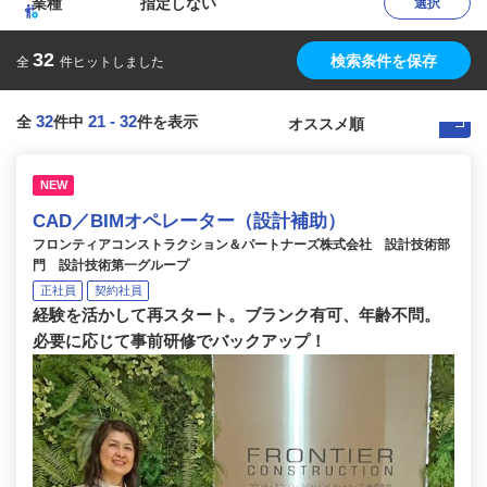
業種
指定しない
選択
32
検索条件を保存
全
件ヒットしました
32
21
-
32
全
件中
件を表示
NEW
CAD／BIMオペレーター（設計補助）
フロンティアコンストラクション＆パートナーズ株式会社 設計技術部
門 設計技術第一グループ
正社員
契約社員
経験を活かして再スタート。ブランク有可、年齢不問。
必要に応じて事前研修でバックアップ！