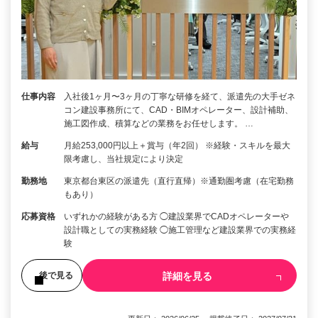
仕事内容
入社後1ヶ月〜3ヶ月の丁寧な研修を経て、派遣先の大手ゼネ
コン建設事務所にて、CAD・BIMオペレーター、設計補助、
施工図作成、積算などの業務をお任せします。 …
給与
月給253,000円以上＋賞与（年2回） ※経験・スキルを最大
限考慮し、当社規定により決定
勤務地
東京都台東区の派遣先（直行直帰）※通勤圏考慮（在宅勤務
もあり）
応募資格
いずれかの経験がある方 ◯建設業界でCADオペレーターや
設計職としての実務経験 ◯施工管理など建設業界での実務経
験
詳細を見る
後で見る