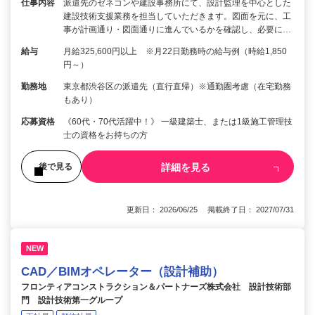
仕事内容
派遣先のゼネコンや建設事務所にて、設計監理を中心とした
建設技術支援業務を担当していただきます。図面を元に、工
事が計画通り・図面通りに進んでいるかを確認し、必要に…
給与
月給325,600円以上 ※月22日勤務時の給与例（時給1,850
円～）
勤務地
東京都渋谷区の派遣先（直行直帰）※通勤圏考慮（在宅勤務
もあり）
応募資格
《60代・70代活躍中！》 一級建築士、または1級施工管理技
士の資格をお持ちの方
詳細を見る
後で見る
更新日： 2026/06/25 掲載終了日： 2027/07/31
NEW
CAD／BIMオペレーター（設計補助）
フロンティアコンストラクション＆パートナーズ株式会社 設計技術部
門 設計技術第一グループ