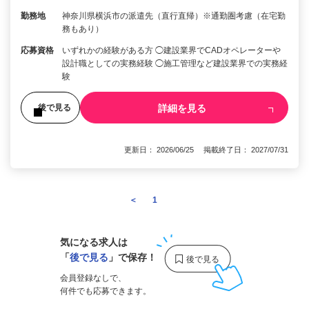
勤務地
神奈川県横浜市の派遣先（直行直帰）※通勤圏考慮（在宅勤
務もあり）
応募資格
いずれかの経験がある方 ◯建設業界でCADオペレーターや
設計職としての実務経験 ◯施工管理など建設業界での実務経
験
詳細を見る
後で見る
更新日： 2026/06/25 掲載終了日： 2027/07/31
＜
1
2
気になる求人は
「
後で見る
」で保存！
会員登録なしで、
何件でも応募できます。