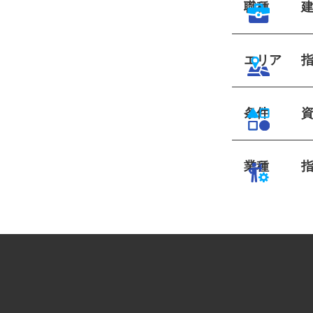
職種
エリア
条件
業種