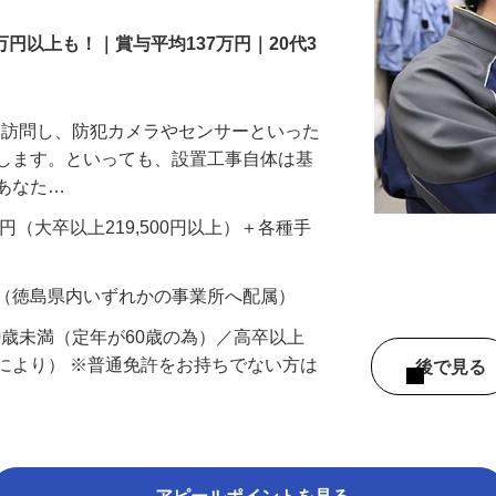
万円以上も！｜賞与平均137万円｜20代3
先を訪問し、防犯カメラやセンサーといった
置します。といっても、設置工事自体は基
、あなた…
700円（大卒以上219,500円以上）＋各種手
 （徳島県内いずれかの事業所へ配属）
60歳未満（定年が60歳の為）／高卒以上
により） ※普通免許をお持ちでない方は
後で見