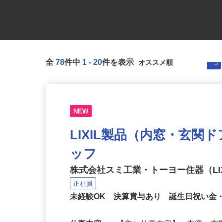
全
78
件中
1
-
20
件を表示
NEW
LIXIL製品（内窓・玄関
ッフ
株式会社スミ工業・トーヨー住器（LIX
正社員
未経験OK 決算賞与あり 誕生日祝い金