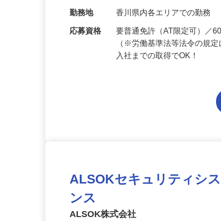
給与
月給194,300円～月給228,
当 《★…
勤務地
香川県内各エリアでの勤務
応募資格
要普通免許（AT限定可）／
（※労働基準法等法令の規定
入社までの取得でOK！
ALSOKセキュリティシ