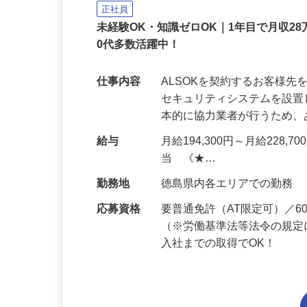
ンス
ALSOK株式会社
正社員
未経験OK・知識ゼロOK｜1年目で月収28
0代多数活躍中！
仕事内容
ALSOKを契約するお客様
セキュリティシステムを設
本的に協力業者が行うため
給与
月給194,300円～月給228,
当 《★…
勤務地
徳島県内各エリアでの勤務
応募資格
要普通免許（AT限定可）／
（※労働基準法等法令の規定
入社までの取得でOK！