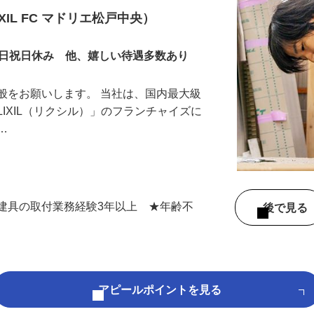
IL FC マドリエ松戸中央）
土日祝日休み 他、嬉しい待遇多数あり
般をお願いします。 当社は、国内最大級
LIXIL（リクシル）」のフランチャイズに
ー…
建具の取付業務経験3年以上 ★年齢不
後で見