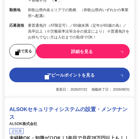
＋各種手当 《★…
勤務地
和歌山県内各エリアでの勤務 （和歌山県内いずれかの事業
所へ配属）
応募資格
要普通免許（AT限定可）／60歳未満（定年が60歳の為）／
高卒以上（※労働基準法等法令の規定により） ※普通免許を
お持ちでない方は入社までの取得でOK！
詳細を見る
後で見る
アピールポイントを見る
更新日： 2026/07/22 掲載終了日： 2026/08/31
ALSOKセキュリティシステムの設置・メンテナン
ス
ALSOK株式会社
正社員
未経験OK・知識ゼロOK｜1年目で月収28万円以上も！｜