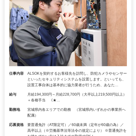
仕事内容
ALSOKを契約するお客様先を訪問し、防犯カメラやセンサー
といったセキュリティシステムを設置します。といっても、
設置工事自体は基本的に協力業者が行うため、あなた…
給与
月給194,300円～月給228,700円（大卒以上219,500円以上）
＋各種手当 《★…
勤務地
宮城県内各エリアでの勤務 （宮城県内いずれかの事業所へ
配属）
応募資格
要普通免許（AT限定可）／60歳未満（定年が60歳の為）／
高卒以上（※労働基準法等法令の規定により） ※普通免許を