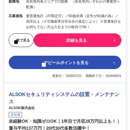
勤務地
奈良県内各エリアでの勤務 （奈良県内いずれかの事業所へ
配属）
応募資格
要普通免許（AT限定可）／60歳未満（定年が60歳の為）／
高卒以上（※労働基準法等法令の規定により） ※普通免許を
お持ちでない方は入社までの取得でOK！
詳細を見る
後で見る
アピールポイントを見る
更新日： 2026/07/22 掲載終了日： 2026/08/31
ALSOKセキュリティシステムの設置・メンテナン
ス
ALSOK株式会社
正社員
未経験OK・知識ゼロOK｜1年目で月収28万円以上も！｜
賞与平均137万円｜20代30代多数活躍中！