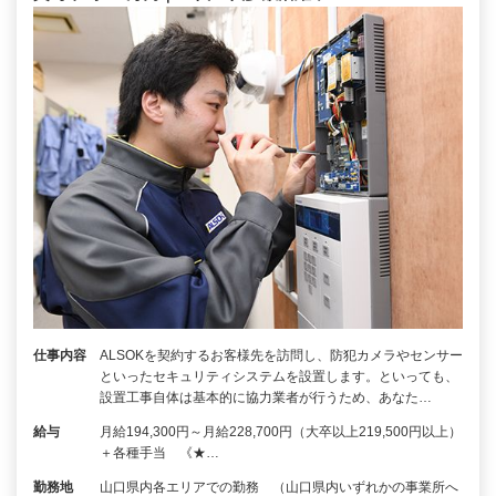
仕事内容
ALSOKを契約するお客様先を訪問し、防犯カメラやセンサー
といったセキュリティシステムを設置します。といっても、
設置工事自体は基本的に協力業者が行うため、あなた…
給与
月給194,300円～月給228,700円（大卒以上219,500円以上）
＋各種手当 《★…
勤務地
山口県内各エリアでの勤務 （山口県内いずれかの事業所へ