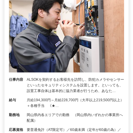
仕事内容
ALSOKを契約するお客様先を訪問し、防犯カメラやセンサー
といったセキュリティシステムを設置します。といっても、
設置工事自体は基本的に協力業者が行うため、あなた…
給与
月給194,300円～月給228,700円（大卒以上219,500円以上）
＋各種手当 《★…
勤務地
岡山県内各エリアでの勤務 （岡山県内いずれかの事業所へ
配属）
応募資格
要普通免許（AT限定可）／60歳未満（定年が60歳の為）／