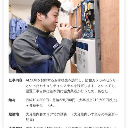
仕事内容
ALSOKを契約するお客様先を訪問し、防犯カメラやセンサー
といったセキュリティシステムを設置します。といっても、
設置工事自体は基本的に協力業者が行うため、あなた…
給与
月給194,300円～月給228,700円（大卒以上219,500円以上）
＋各種手当 《★…
勤務地
大分県内各エリアでの勤務 （大分県内いずれかの事業所へ
配属）