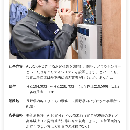
仕事内容
ALSOKを契約するお客様先を訪問し、防犯カメラやセンサー
といったセキュリティシステムを設置します。といっても、
設置工事自体は基本的に協力業者が行うため、あなた…
給与
月給194,300円～月給228,700円（大卒以上219,500円以上）
＋各種手当 《★…
勤務地
長野県内各エリアでの勤務 （長野県内いずれかの事業所へ
配属）
応募資格
要普通免許（AT限定可）／60歳未満（定年が60歳の為）／
高卒以上（※労働基準法等法令の規定により） ※普通免許を
お持ちでない方は入社までの取得でOK！