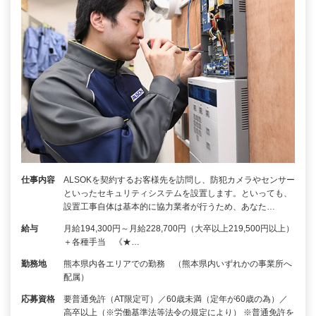
仕事内容
ALSOKを契約するお客様先を訪問し、防犯カメラやセンサー
といったセキュリティシステムを設置します。といっても、
設置工事自体は基本的に協力業者が行うため、あなた…
給与
月給194,300円～月給228,700円（大卒以上219,500円以上）
＋各種手当 《★…
勤務地
熊本県内各エリアでの勤務 （熊本県内いずれかの事業所へ
配属）
応募資格
要普通免許（AT限定可）／60歳未満（定年が60歳の為）／
高卒以上（※労働基準法等法令の規定により） ※普通免許を