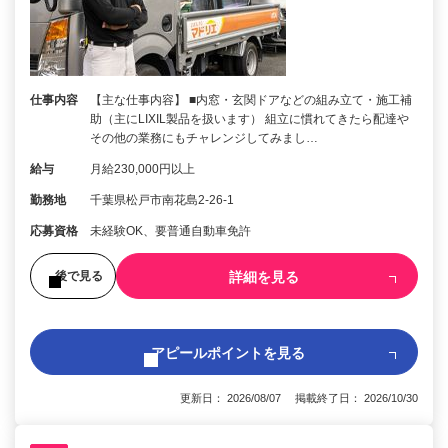
仕事内容
【主な仕事内容】 ■内窓・玄関ドアなどの組み立て・施工補
助（主にLIXIL製品を扱います） 組立に慣れてきたら配達や
その他の業務にもチャレンジしてみまし…
給与
月給230,000円以上
勤務地
千葉県松戸市南花島2-26-1
応募資格
未経験OK、要普通自動車免許
詳細を見る
後で見る
アピールポイントを見る
更新日： 2026/08/07 掲載終了日： 2026/10/30