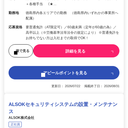
＋各種手当 《★…
勤務地
徳島県内各エリアでの勤務 （徳島県内いずれかの事業所へ
配属）
応募資格
要普通免許（AT限定可）／60歳未満（定年が60歳の為）／
高卒以上（※労働基準法等法令の規定により） ※普通免許を
お持ちでない方は入社までの取得でOK！
詳細を見る
後で見る
アピールポイントを見る
更新日： 2026/07/22 掲載終了日： 2026/08/31
ALSOKセキュリティシステムの設置・メンテナン
ス
ALSOK株式会社
正社員