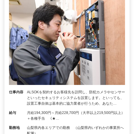
仕事内容
ALSOKを契約するお客様先を訪問し、防犯カメラやセンサー
といったセキュリティシステムを設置します。といっても、
設置工事自体は基本的に協力業者が行うため、あなた…
給与
月給194,300円～月給228,700円（大卒以上219,500円以上）
＋各種手当 《★…
勤務地
山梨県内各エリアでの勤務 （山梨県内いずれかの事業所へ
配属）