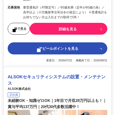
応募資格
要普通免許（AT限定可）／60歳未満（定年が60歳の為）／
高卒以上（※労働基準法等法令の規定により） ※普通免許を
お持ちでない方は入社までの取得でOK！
詳細を見る
後で見る
アピールポイントを見る
更新日： 2026/07/22 掲載終了日： 2026/08/31
ALSOKセキュリティシステムの設置・メンテナン
ス
ALSOK株式会社
正社員
未経験OK・知識ゼロOK｜1年目で月収28万円以上も！｜
賞与平均137万円｜20代30代多数活躍中！