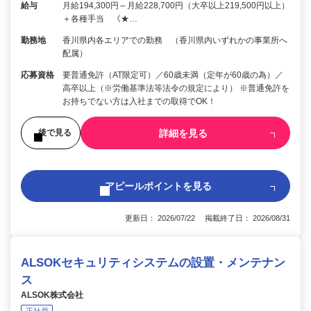
給与
月給194,300円～月給228,700円（大卒以上219,500円以上）
＋各種手当 《★…
勤務地
香川県内各エリアでの勤務 （香川県内いずれかの事業所へ
配属）
応募資格
要普通免許（AT限定可）／60歳未満（定年が60歳の為）／
高卒以上（※労働基準法等法令の規定により） ※普通免許を
お持ちでない方は入社までの取得でOK！
詳細を見る
後で見る
アピールポイントを見る
更新日： 2026/07/22 掲載終了日： 2026/08/31
ALSOKセキュリティシステムの設置・メンテナン
ス
ALSOK株式会社
正社員