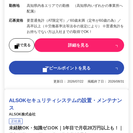
勤務地
高知県内各エリアでの勤務 （高知県内いずれかの事業所へ
配属）
応募資格
要普通免許（AT限定可）／60歳未満（定年が60歳の為）／
高卒以上（※労働基準法等法令の規定により） ※普通免許を
お持ちでない方は入社までの取得でOK！
詳細を見る
後で見る
アピールポイントを見る
更新日： 2026/07/22 掲載終了日： 2026/08/31
ALSOKセキュリティシステムの設置・メンテナン
ス
ALSOK株式会社
正社員
未経験OK・知識ゼロOK｜1年目で月収28万円以上も！｜