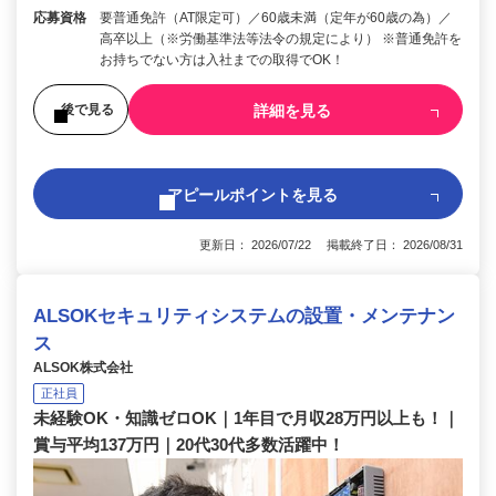
応募資格
要普通免許（AT限定可）／60歳未満（定年が60歳の為）／
高卒以上（※労働基準法等法令の規定により） ※普通免許を
お持ちでない方は入社までの取得でOK！
詳細を見る
後で見る
アピールポイントを見る
更新日： 2026/07/22 掲載終了日： 2026/08/31
ALSOKセキュリティシステムの設置・メンテナン
ス
ALSOK株式会社
正社員
未経験OK・知識ゼロOK｜1年目で月収28万円以上も！｜
賞与平均137万円｜20代30代多数活躍中！