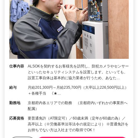
仕事内容
ALSOKを契約するお客様先を訪問し、防犯カメラやセンサー
といったセキュリティシステムを設置します。といっても、
設置工事自体は基本的に協力業者が行うため、あなた…
給与
月給201,300円～月給235,700円（大卒以上226,500円以上）
＋各種手当 《★…
勤務地
京都府内各エリアでの勤務 （京都府内いずれかの事業所へ
配属）
応募資格
要普通免許（AT限定可）／60歳未満（定年が60歳の為）／
高卒以上（※労働基準法等法令の規定により） ※普通免許を
お持ちでない方は入社までの取得でOK！