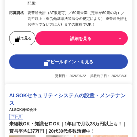
配属）
応募資格
要普通免許（AT限定可）／60歳未満（定年が60歳の為）／
高卒以上（※労働基準法等法令の規定により） ※普通免許を
お持ちでない方は入社までの取得でOK！
詳細を見る
後で見る
アピールポイントを見る
更新日： 2026/07/22 掲載終了日： 2026/08/31
ALSOKセキュリティシステムの設置・メンテナン
ス
ALSOK株式会社
正社員
未経験OK・知識ゼロOK｜1年目で月収28万円以上も！｜
賞与平均137万円｜20代30代多数活躍中！