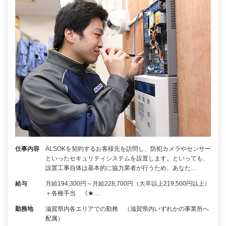
仕事内容
ALSOKを契約するお客様先を訪問し、防犯カメラやセンサー
といったセキュリティシステムを設置します。といっても、
設置工事自体は基本的に協力業者が行うため、あなた…
給与
月給194,300円～月給228,700円（大卒以上219,500円以上）
＋各種手当 《★…
勤務地
滋賀県内各エリアでの勤務 （滋賀県内いずれかの事業所へ
配属）