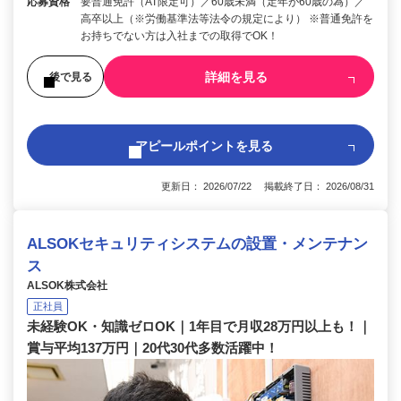
応募資格
要普通免許（AT限定可）／60歳未満（定年が60歳の為）／
高卒以上（※労働基準法等法令の規定により） ※普通免許を
お持ちでない方は入社までの取得でOK！
詳細を見る
後で見る
アピールポイントを見る
更新日： 2026/07/22 掲載終了日： 2026/08/31
ALSOKセキュリティシステムの設置・メンテナン
ス
ALSOK株式会社
正社員
未経験OK・知識ゼロOK｜1年目で月収28万円以上も！｜
賞与平均137万円｜20代30代多数活躍中！