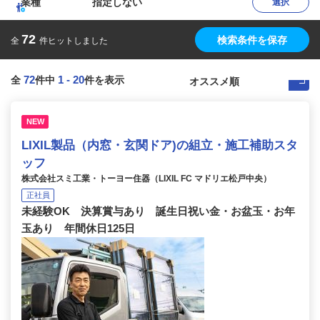
業種
指定しない
選択
72
検索条件を保存
全
件ヒットしました
72
1
-
20
全
件中
件を表示
NEW
LIXIL製品（内窓・玄関ドア)の組立・施工補助スタ
ッフ
株式会社スミ工業・トーヨー住器（LIXIL FC マドリエ松戸中央）
正社員
未経験OK 決算賞与あり 誕生日祝い金・お盆玉・お年
玉あり 年間休日125日