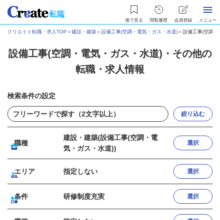
後で見る
閲覧履歴
会員登録
メニュー
クリエイト転職・求人TOP
＞
建設・建築
＞
設備工事(空調・電気・ガス・水道)
＞
設備工事(空調
設備工事(空調・電気・ガス・水道)・その他の
転職・求人情報
検索条件の設定
絞り込む
建設・建築(設備工事(空調・電
職種
選択
気・ガス・水道))
エリア
指定しない
選択
条件
研修制度充実
選択