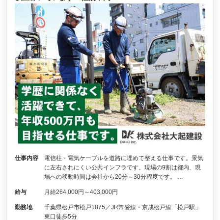
仕事内容
電信柱・電気ケーブルを道路に埋めて整える仕事です。景気
に左右されにくい公共インフラです。現場の9割は都内、現
場への移動時間は会社から20分～30分程度です。 …
給与
月給264,000円～403,000円
勤務地
千葉県松戸市松戸1875／JR常磐線・京成松戸線「松戸駅」
東口徒歩5分