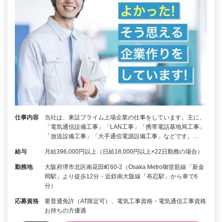
仕事内容
当社は、東証プライム上場企業の仕事をしています。主に、
「電気通信設備工事」「LAN工事」「携帯電話基地局工事」
「放送設備工事」「大手通信電源設備工事」などです。…
給与
月給396,000円以上（日給18,000円以上×22日勤務の場合）
勤務地
大阪府堺市北区南花田町60-2（Osaka Metro御堂筋線「新金
岡駅」より徒歩12分・近鉄南大阪線「布忍駅」から車で6
分）
応募資格
要普通免許（AT限定可）、電気工事資格・電気通信工事資格
お持ちの方優遇