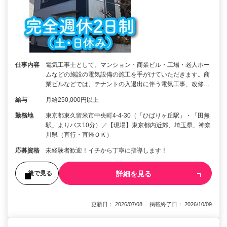
仕事内容
電気工事士として、マンション・商業ビル・工場・老人ホー
ムなどの施設の電気設備の施工を手がけていただきます。商
業ビルなどでは、テナントの入退出に伴う電気工事、改修…
給与
月給250,000円以上
勤務地
東京都東久留米市中央町4-4-30（「ひばりヶ丘駅」・「田無
駅」よりバス10分）／【現場】東京都内近郊、埼玉県、神奈
川県（直行・直帰ＯＫ）
応募資格
未経験者歓迎！イチから丁寧に指導します！
詳細を見る
後で見る
更新日： 2026/07/08 掲載終了日： 2026/10/09