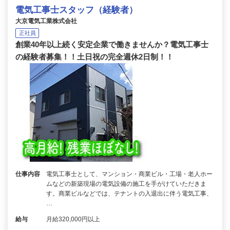
電気工事士スタッフ（経験者）
大京電気工業株式会社
正社員
創業40年以上続く安定企業で働きませんか？電気工事士
の経験者募集！！土日祝の完全週休2日制！！
仕事内容
電気工事士として、マンション・商業ビル・工場・老人ホー
ムなどの新築現場の電気設備の施工を手がけていただきま
す。商業ビルなどでは、テナントの入退出に伴う電気工事、
…
給与
月給320,000円以上