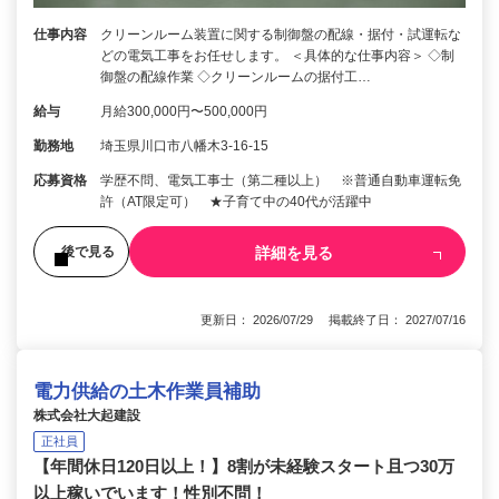
仕事内容
クリーンルーム装置に関する制御盤の配線・据付・試運転な
どの電気工事をお任せします。 ＜具体的な仕事内容＞ ◇制
御盤の配線作業 ◇クリーンルームの据付工…
給与
月給300,000円〜500,000円
勤務地
埼玉県川口市八幡木3-16-15
応募資格
学歴不問、電気工事士（第二種以上） ※普通自動車運転免
許（AT限定可） ★子育て中の40代が活躍中
詳細を見る
後で見る
更新日： 2026/07/29 掲載終了日： 2027/07/16
電力供給の土木作業員補助
株式会社大起建設
正社員
【年間休日120日以上！】8割が未経験スタート且つ30万
以上稼いでいます！性別不問！