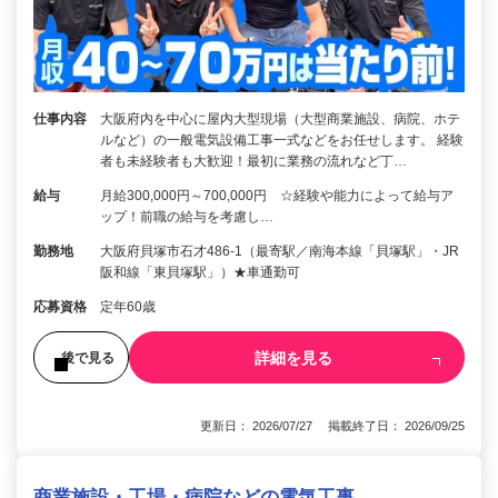
仕事内容
大阪府内を中心に屋内大型現場（大型商業施設、病院、ホテ
ルなど）の一般電気設備工事一式などをお任せします。 経験
者も未経験者も大歓迎！最初に業務の流れなど丁…
給与
月給300,000円～700,000円 ☆経験や能力によって給与ア
ップ！前職の給与を考慮し…
勤務地
大阪府貝塚市石才486-1（最寄駅／南海本線「貝塚駅」・JR
阪和線「東貝塚駅」）★車通勤可
応募資格
定年60歳
詳細を見る
後で見る
更新日： 2026/07/27 掲載終了日： 2026/09/25
商業施設・工場・病院などの電気工事