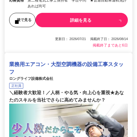
応募資格
第二種電気工事士保持者 学歴不問 ★普通自動車運転免許
あれば尚可
詳細を見る
後で見る
更新日： 2026/07/21 掲載終了日： 2026/08/14
掲載終了まであと6日
業務用エアコン・大型空調機器の設備工事スタッ
フ
ロングライフ設備株式会社
正社員
＼経験者大歓迎！／人柄・やる気・向上心を重視★あな
たのスキルを当社でさらに高めてみませんか？