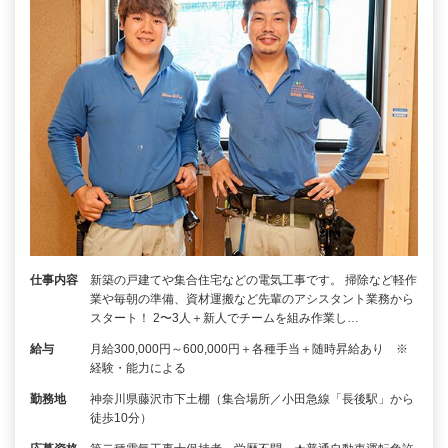
仕事内容
新築の戸建てや集合住宅などの電気工事です。 掃除など軽作
業や毎朝の準備、資材運搬など先輩のアシスタント業務から
スタート！ 2〜3人＋新人でチームを組み作業し…
給与
月給300,000円～600,000円＋各種手当＋随時昇給あり ※
経験・能力による
勤務地
神奈川県藤沢市下土棚（集合場所／小田急線「長後駅」から
徒歩10分）