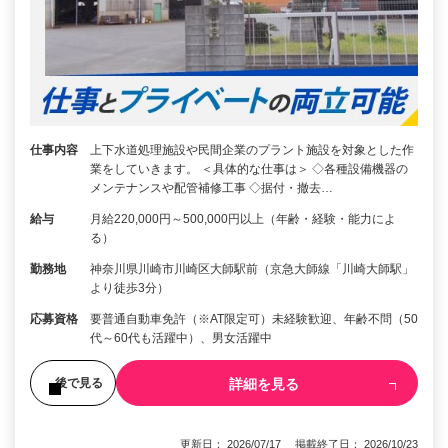
仕事内容
上下水道処理施設や民間企業のプラント施設を対象とした作
業をしていきます。 ＜具体的な仕事は＞ ◇各種設備機器の
メンテナンスや配管補修工事 ◇据付・撤去…
給与
月給220,000円～500,000円以上（年齢・経験・能力によ
る）
勤務地
神奈川県川崎市川崎区大師駅前（京急大師線「川崎大師駅」
より徒歩3分）
応募資格
要普通自動車免許（※AT限定可）未経験歓迎、年齢不問（50
代～60代も活躍中）、男女活躍中
詳細を見る
後で見る
更新日： 2026/07/17 掲載終了日： 2026/10/23