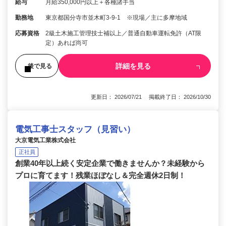
給与
月給350,000円以上＋各種諸手当
勤務地
東京都国分寺市並木町3-9-1 ※現場／主に多摩地域
応募資格
2級土木施工管理技士補以上／普通自動車運転免許（AT限
定）あれば尚可
詳細を見る
後で見る
更新日： 2026/07/21 掲載終了日： 2026/10/30
電気工事士スタッフ（見習い）
大京電気工業株式会社
正社員
創業40年以上続く安定企業で働きませんか？未経験から
プロに育てます！残業ほぼなし＆完全週休2日制！