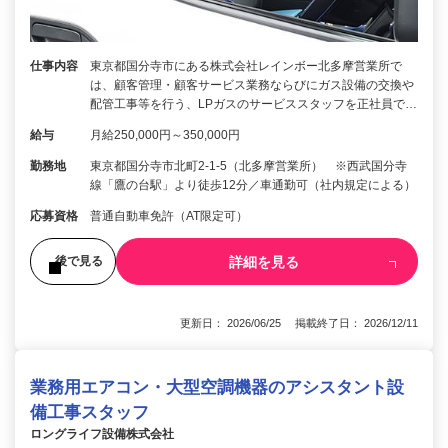
仕事内容
東京都国分寺市にある株式会社レインボー北多摩営業所で
は、顧客管理・顧客サービス業務ならびにガス設備の交換や
配管工事等を行う、LPガスのサービススタッフを正社員で…
給与
月給250,000円～350,000円
勤務地
東京都国分寺市北町2-1-5（北多摩営業所） ※西武国分寺
線「鷹の台駅」より徒歩12分／車通勤可（社内規定による）
応募資格
普通自動車免許（AT限定可）
詳細を見る
後で見る
更新日： 2026/06/25 掲載終了日： 2026/12/11
業務用エアコン・大型空調機器のアシスタント設
備工事スタッフ
ロングライフ設備株式会社