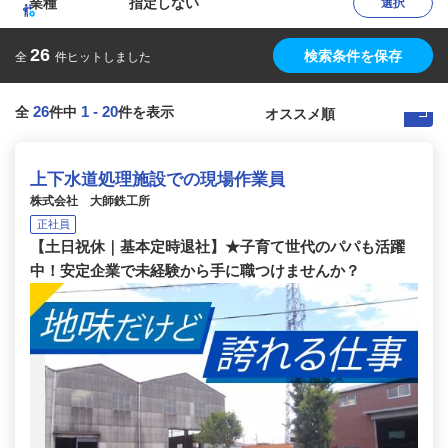
業種
指定しない
選択
26
検索条件を保存
全
件ヒットしました
26
1
-
20
全
件中
件を表示
上下水道処理施設での現場作業員
株式会社 大師鉄工所
正社員
【土日祝休｜基本定時退社】★子育て世代のパパも活躍
中！安定企業で未経験から手に職つけませんか？