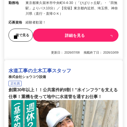
勤務地
東京都東久留米市中央町4-4-30（「ひばりヶ丘駅」・「田無
駅」よりバス10分）／【現場】東京都内近郊、埼玉県、神奈
川県（直行・直帰ＯＫ）
応募資格
経験者歓迎！
詳細を見る
後で見る
更新日： 2026/07/08 掲載終了日： 2026/10/09
水道工事の土木工事スタッフ
株式会社ショウコウ設備
正社員
創業30年以上！！公共案件約9割！“水インフラ”を支える
仕事！重機を使って地中に水道管を通すお仕事！