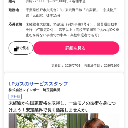
給与
月給275,000円～385,000円＋各種手当
勤務地
千葉県松戸市六高台2-8／東武野田線「六実駅」・京成松戸
線「元山駅」徒歩15分
応募資格
未経験者大歓迎、35歳迄（例外事由3号イ）、要普通自動車
免許（AT限定OK）、高卒以上（高校卒業同等であればOK ※
止むを得ない事由での中卒・高校中退者でも可）
詳細を見る
後で見る
更新日： 2026/07/31 掲載終了日： 2026/11/06
LPガスのサービススタッフ
株式会社レインボー 埼玉営業所
正社員
未経験から国家資格を取得し、一生モノの技術を身につ
けよう！安定業界で長く活躍しませんか。