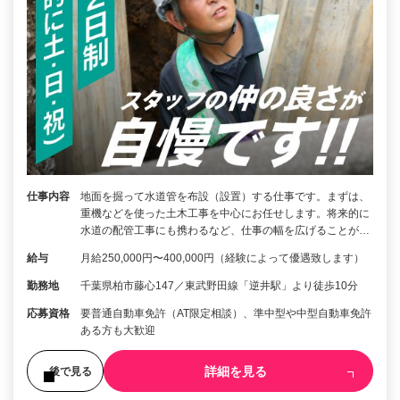
仕事内容
地面を掘って水道管を布設（設置）する仕事です。まずは、
重機などを使った土木工事を中心にお任せします。将来的に
水道の配管工事にも携わるなど、仕事の幅を広げることが…
給与
月給250,000円〜400,000円（経験によって優遇致します）
勤務地
千葉県柏市藤心147／東武野田線「逆井駅」より徒歩10分
応募資格
要普通自動車免許（AT限定相談）、準中型や中型自動車免許
ある方も大歓迎
詳細を見る
後で見る