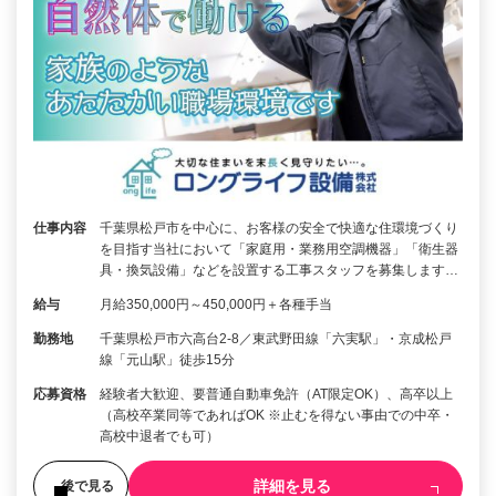
仕事内容
千葉県松戸市を中心に、お客様の安全で快適な住環境づくり
を目指す当社において「家庭用・業務用空調機器」「衛生器
具・換気設備」などを設置する工事スタッフを募集します…
給与
月給350,000円～450,000円＋各種手当
勤務地
千葉県松戸市六高台2-8／東武野田線「六実駅」・京成松戸
線「元山駅」徒歩15分
応募資格
経験者大歓迎、要普通自動車免許（AT限定OK）、高卒以上
（高校卒業同等であればOK ※止むを得ない事由での中卒・
高校中退者でも可）
詳細を見る
後で見る