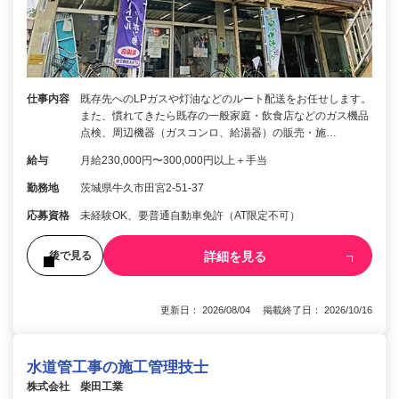
仕事内容
既存先へのLPガスや灯油などのルート配送をお任せします。
また、慣れてきたら既存の一般家庭・飲食店などのガス機品
点検、周辺機器（ガスコンロ、給湯器）の販売・施…
給与
月給230,000円〜300,000円以上＋手当
勤務地
茨城県牛久市田宮2-51-37
応募資格
未経験OK、要普通自動車免許（AT限定不可）
詳細を見る
後で見る
更新日： 2026/08/04 掲載終了日： 2026/10/16
水道管工事の施工管理技士
株式会社 柴田工業