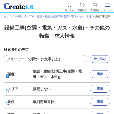
後で見る
閲覧履歴
会員登録
メニュー
クリエイト転職・求人TOP
＞
建設・建築
＞
設備工事(空調・電気・ガス・水道)
＞
設備工事(空調
設備工事(空調・電気・ガス・水道)・その他の
転職・求人情報
検索条件の設定
絞り込む
建設・建築(設備工事(空調・電
職種
選択
気・ガス・水道))
エリア
指定しない
選択
条件
原則定時退社
選択