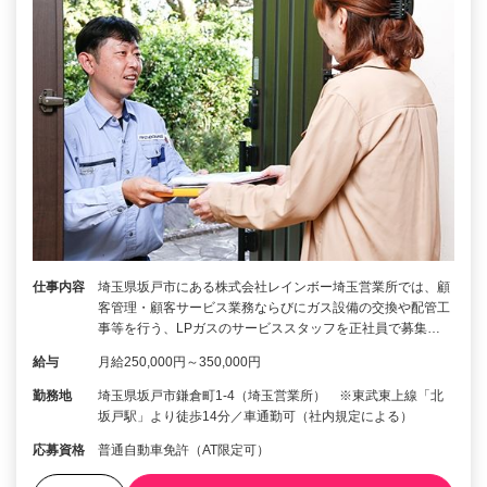
仕事内容
埼玉県坂戸市にある株式会社レインボー埼玉営業所では、顧
客管理・顧客サービス業務ならびにガス設備の交換や配管工
事等を行う、LPガスのサービススタッフを正社員で募集…
給与
月給250,000円～350,000円
勤務地
埼玉県坂戸市鎌倉町1-4（埼玉営業所） ※東武東上線「北
坂戸駅」より徒歩14分／車通勤可（社内規定による）
応募資格
普通自動車免許（AT限定可）