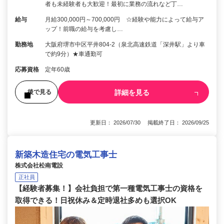
者も未経験者も大歓迎！最初に業務の流れなど丁…
給与
月給300,000円～700,000円 ☆経験や能力によって給与ア
ップ！前職の給与を考慮し…
勤務地
大阪府堺市中区平井804‐2（泉北高速鉄道「深井駅」より車
で約9分）★車通勤可
応募資格
定年60歳
詳細を見る
後で見る
更新日： 2026/07/30 掲載終了日： 2026/09/25
新築木造住宅の電気工事士
株式会社松南電設
正社員
【経験者募集！】会社負担で第一種電気工事士の資格を
取得できる！日祝休み＆定時退社多めも選択OK