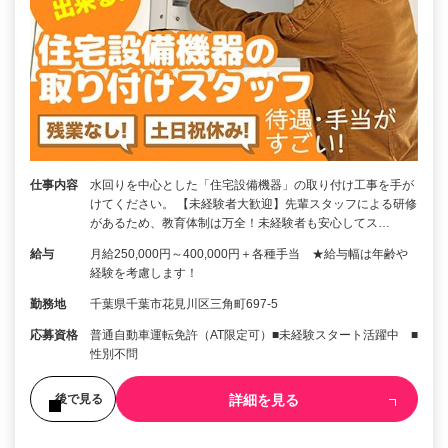
仕事内容
水回りを中心とした「住宅設備機器」の取り付け工事を手が
けてください。 【未経験者大歓迎】先輩スタッフによる研修
があるため、教育体制は万全！未経験者も安心してス…
給与
月給250,000円～400,000円＋各種手当 ★給与幅は年齢や
経験を考慮します！
勤務地
千葉県千葉市花見川区三角町697-5
応募資格
普通自動車運転免許（AT限定可）■未経験スタート活躍中 ■
性別不問
詳細を見る
後で見る