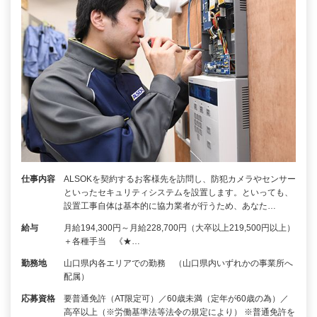
仕事内容
ALSOKを契約するお客様先を訪問し、防犯カメラやセンサー
といったセキュリティシステムを設置します。といっても、
設置工事自体は基本的に協力業者が行うため、あなた…
給与
月給194,300円～月給228,700円（大卒以上219,500円以上）
＋各種手当 《★…
勤務地
山口県内各エリアでの勤務 （山口県内いずれかの事業所へ
配属）
応募資格
要普通免許（AT限定可）／60歳未満（定年が60歳の為）／
高卒以上（※労働基準法等法令の規定により） ※普通免許を