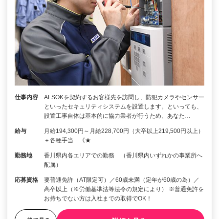
仕事内容
ALSOKを契約するお客様先を訪問し、防犯カメラやセンサー
といったセキュリティシステムを設置します。といっても、
設置工事自体は基本的に協力業者が行うため、あなた…
給与
月給194,300円～月給228,700円（大卒以上219,500円以上）
＋各種手当 《★…
勤務地
香川県内各エリアでの勤務 （香川県内いずれかの事業所へ
配属）
応募資格
要普通免許（AT限定可）／60歳未満（定年が60歳の為）／
高卒以上（※労働基準法等法令の規定により） ※普通免許を
お持ちでない方は入社までの取得でOK！