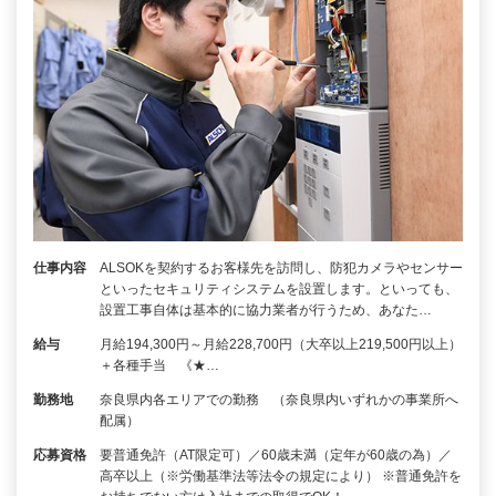
仕事内容
ALSOKを契約するお客様先を訪問し、防犯カメラやセンサー
といったセキュリティシステムを設置します。といっても、
設置工事自体は基本的に協力業者が行うため、あなた…
給与
月給194,300円～月給228,700円（大卒以上219,500円以上）
＋各種手当 《★…
勤務地
奈良県内各エリアでの勤務 （奈良県内いずれかの事業所へ
配属）
応募資格
要普通免許（AT限定可）／60歳未満（定年が60歳の為）／
高卒以上（※労働基準法等法令の規定により） ※普通免許を