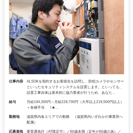
仕事内容
ALSOKを契約するお客様先を訪問し、防犯カメラやセンサー
といったセキュリティシステムを設置します。といっても、
設置工事自体は基本的に協力業者が行うため、あなた…
給与
月給194,300円～月給228,700円（大卒以上219,500円以上）
＋各種手当 《★…
勤務地
滋賀県内各エリアでの勤務 （滋賀県内いずれかの事業所へ
配属）
応募資格
要普通免許（AT限定可）／60歳未満（定年が60歳の為）／