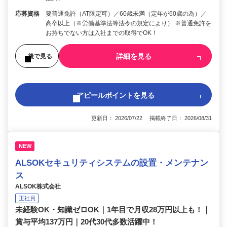
応募資格
要普通免許（AT限定可）／60歳未満（定年が60歳の為）／
高卒以上（※労働基準法等法令の規定により） ※普通免許を
お持ちでない方は入社までの取得でOK！
詳細を見る
後で見る
アピールポイントを見る
更新日： 2026/07/22 掲載終了日： 2026/08/31
NEW
ALSOKセキュリティシステムの設置・メンテナン
ス
ALSOK株式会社
正社員
未経験OK・知識ゼロOK｜1年目で月収28万円以上も！｜
賞与平均137万円｜20代30代多数活躍中！