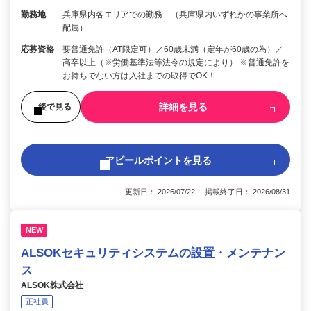
勤務地
兵庫県内各エリアでの勤務 （兵庫県内いずれかの事業所へ
配属）
応募資格
要普通免許（AT限定可）／60歳未満（定年が60歳の為）／
高卒以上（※労働基準法等法令の規定により） ※普通免許を
お持ちでない方は入社までの取得でOK！
詳細を見る
後で見る
アピールポイントを見る
更新日： 2026/07/22 掲載終了日： 2026/08/31
NEW
ALSOKセキュリティシステムの設置・メンテナン
ス
ALSOK株式会社
正社員