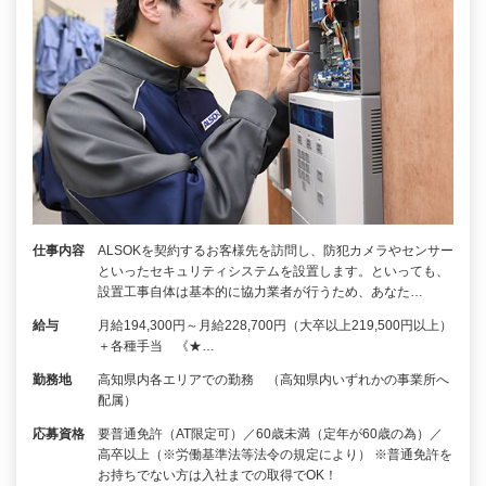
仕事内容
ALSOKを契約するお客様先を訪問し、防犯カメラやセンサー
といったセキュリティシステムを設置します。といっても、
設置工事自体は基本的に協力業者が行うため、あなた…
給与
月給194,300円～月給228,700円（大卒以上219,500円以上）
＋各種手当 《★…
勤務地
高知県内各エリアでの勤務 （高知県内いずれかの事業所へ
配属）
応募資格
要普通免許（AT限定可）／60歳未満（定年が60歳の為）／
高卒以上（※労働基準法等法令の規定により） ※普通免許を
お持ちでない方は入社までの取得でOK！