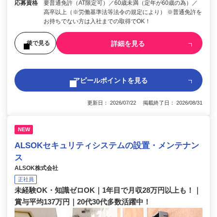
応募資格
要普通免許（AT限定可）／60歳未満（定年が60歳の為）／
高卒以上（※労働基準法等法令の規定により） ※普通免許を
お持ちでない方は入社までの取得でOK！
詳細を見る
後で見る
アピールポイントを見る
更新日： 2026/07/22 掲載終了日： 2026/08/31
NEW
ALSOKセキュリティシステムの設置・メンテナン
ス
ALSOK株式会社
正社員
未経験OK・知識ゼロOK｜1年目で月収28万円以上も！｜
賞与平均137万円｜20代30代多数活躍中！