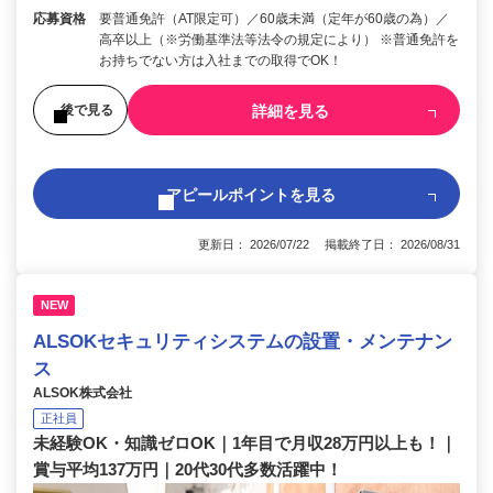
応募資格
要普通免許（AT限定可）／60歳未満（定年が60歳の為）／
高卒以上（※労働基準法等法令の規定により） ※普通免許を
お持ちでない方は入社までの取得でOK！
詳細を見る
後で見る
アピールポイントを見る
更新日： 2026/07/22 掲載終了日： 2026/08/31
NEW
ALSOKセキュリティシステムの設置・メンテナン
ス
ALSOK株式会社
正社員
未経験OK・知識ゼロOK｜1年目で月収28万円以上も！｜
賞与平均137万円｜20代30代多数活躍中！