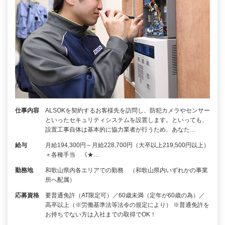
仕事内容
ALSOKを契約するお客様先を訪問し、防犯カメラやセンサー
といったセキュリティシステムを設置します。といっても、
設置工事自体は基本的に協力業者が行うため、あなた…
給与
月給194,300円～月給228,700円（大卒以上219,500円以上）
＋各種手当 《★…
勤務地
和歌山県内各エリアでの勤務 （和歌山県内いずれかの事業
所へ配属）
応募資格
要普通免許（AT限定可）／60歳未満（定年が60歳の為）／
高卒以上（※労働基準法等法令の規定により） ※普通免許を
お持ちでない方は入社までの取得でOK！