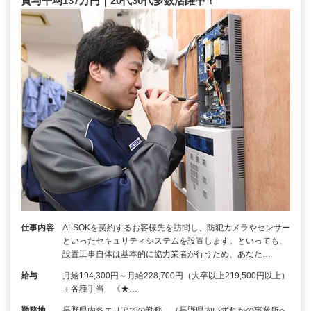
賞与平均137万円｜20代30代多数活躍中！
仕事内容
ALSOKを契約するお客様先を訪問し、防犯カメラやセンサー
といったセキュリティシステムを設置します。といっても、
設置工事自体は基本的に協力業者が行うため、あなた…
給与
月給194,300円～月給228,700円（大卒以上219,500円以上）
＋各種手当 《★…
勤務地
長野県内各エリアでの勤務 （長野県内いずれかの事業所へ