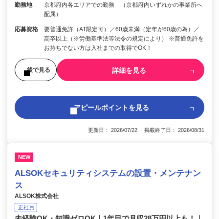
勤務地
京都府内各エリアでの勤務 （京都府内いずれかの事業所へ
配属）
応募資格
要普通免許（AT限定可）／60歳未満（定年が60歳の為）／
高卒以上（※労働基準法等法令の規定により） ※普通免許を
お持ちでない方は入社までの取得でOK！
詳細を見る
後で見る
アピールポイントを見る
更新日： 2026/07/22 掲載終了日： 2026/08/31
NEW
ALSOKセキュリティシステムの設置・メンテナン
ス
ALSOK株式会社
正社員
未経験OK・知識ゼロOK｜1年目で月収28万円以上も！｜