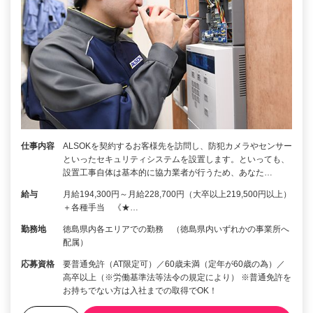
仕事内容
ALSOKを契約するお客様先を訪問し、防犯カメラやセンサー
といったセキュリティシステムを設置します。といっても、
設置工事自体は基本的に協力業者が行うため、あなた…
給与
月給194,300円～月給228,700円（大卒以上219,500円以上）
＋各種手当 《★…
勤務地
徳島県内各エリアでの勤務 （徳島県内いずれかの事業所へ
配属）
応募資格
要普通免許（AT限定可）／60歳未満（定年が60歳の為）／
高卒以上（※労働基準法等法令の規定により） ※普通免許を
お持ちでない方は入社までの取得でOK！