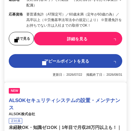
配属）
応募資格
要普通免許（AT限定可）／60歳未満（定年が60歳の為）／
高卒以上（※労働基準法等法令の規定により） ※普通免許を
お持ちでない方は入社までの取得でOK！
詳細を見る
後で見る
アピールポイントを見る
更新日： 2026/07/22 掲載終了日： 2026/08/31
NEW
ALSOKセキュリティシステムの設置・メンテナン
ス
ALSOK株式会社
正社員
未経験OK・知識ゼロOK｜1年目で月収28万円以上も！｜