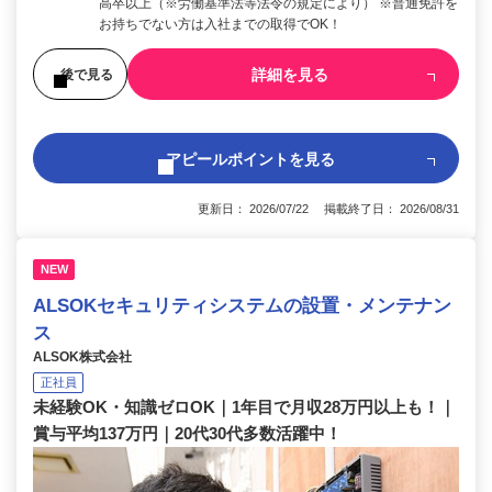
高卒以上（※労働基準法等法令の規定により） ※普通免許を
お持ちでない方は入社までの取得でOK！
詳細を見る
後で見る
アピールポイントを見る
更新日： 2026/07/22 掲載終了日： 2026/08/31
NEW
ALSOKセキュリティシステムの設置・メンテナン
ス
ALSOK株式会社
正社員
未経験OK・知識ゼロOK｜1年目で月収28万円以上も！｜
賞与平均137万円｜20代30代多数活躍中！