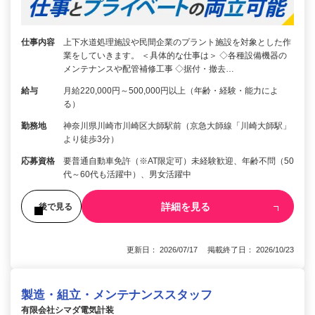
仕事内容
上下水道処理施設や民間企業のプラント施設を対象とした作
業をしていきます。 ＜具体的な仕事は＞ ◇各種設備機器の
メンテナンスや配管補修工事 ◇据付・撤去…
給与
月給220,000円～500,000円以上（年齢・経験・能力によ
る）
勤務地
神奈川県川崎市川崎区大師駅前（京急大師線「川崎大師駅」
より徒歩3分）
応募資格
要普通自動車免許（※AT限定可）未経験歓迎、年齢不問（50
代～60代も活躍中）、男女活躍中
詳細を見る
後で見る
更新日： 2026/07/17 掲載終了日： 2026/10/23
製造・組立・メンテナンススタッフ
有限会社シマダ電気計装