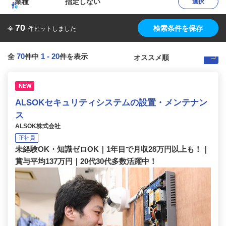
業種
指定しない
選択
70
検索条件を保存
全
件ヒットしました
70
1
-
20
全
件中
件を表示
NEW
ALSOKセキュリティシステムの設置・メンテナン
ス
ALSOK株式会社
正社員
未経験OK・知識ゼロOK｜1年目で月収28万円以上も！｜
賞与平均137万円｜20代30代多数活躍中！