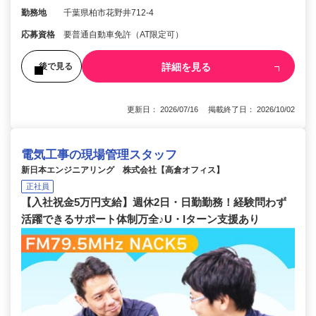
勤務地
千葉県柏市花野井712-4
応募資格
要普通自動車免許（AT限定可）
詳細を見る
後で見る
更新日： 2026/07/16 掲載終了日： 2026/10/02
電気工事の現場管理スタッフ
新日本エンジニアリング 株式会社【高倉オフィス】
正社員
【入社祝金5万円支給】週休2日・日勤勤務！経験問わず
活躍できるサポート体制万全♪U・Iターン支援あり