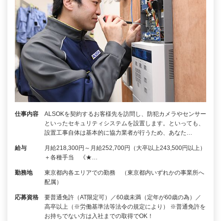
仕事内容
ALSOKを契約するお客様先を訪問し、防犯カメラやセンサー
といったセキュリティシステムを設置します。といっても、
設置工事自体は基本的に協力業者が行うため、あなた…
給与
月給218,300円～月給252,700円（大卒以上243,500円以上）
＋各種手当 《★…
勤務地
東京都内各エリアでの勤務 （東京都内いずれかの事業所へ
配属）
応募資格
要普通免許（AT限定可）／60歳未満（定年が60歳の為）／
高卒以上（※労働基準法等法令の規定により） ※普通免許を
お持ちでない方は入社までの取得でOK！