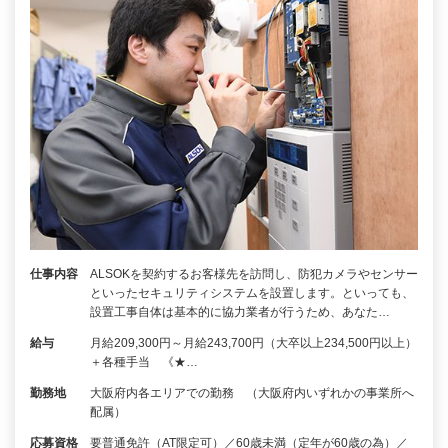
仕事内容
ALSOKを契約するお客様先を訪問し、防犯カメラやセンサー
といったセキュリティシステムを設置します。といっても、
設置工事自体は基本的に協力業者が行うため、あなた…
給与
月給209,300円～月給243,700円（大卒以上234,500円以上）
＋各種手当 《★…
勤務地
大阪府内各エリアでの勤務 （大阪府内いずれかの事業所へ
配属）
応募資格
要普通免許（AT限定可）／60歳未満（定年が60歳の為）／