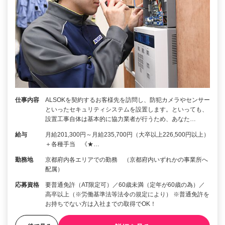
仕事内容
ALSOKを契約するお客様先を訪問し、防犯カメラやセンサー
といったセキュリティシステムを設置します。といっても、
設置工事自体は基本的に協力業者が行うため、あなた…
給与
月給201,300円～月給235,700円（大卒以上226,500円以上）
＋各種手当 《★…
勤務地
京都府内各エリアでの勤務 （京都府内いずれかの事業所へ
配属）
応募資格
要普通免許（AT限定可）／60歳未満（定年が60歳の為）／
高卒以上（※労働基準法等法令の規定により） ※普通免許を
お持ちでない方は入社までの取得でOK！