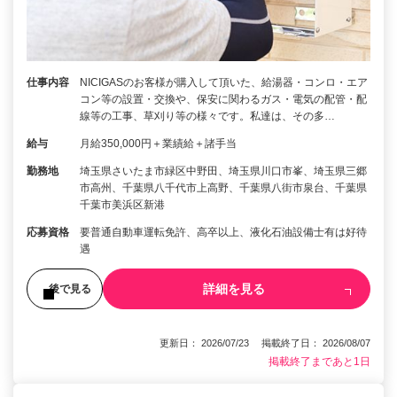
仕事内容
NICIGASのお客様が購入して頂いた、給湯器・コンロ・エア
コン等の設置・交換や、保安に関わるガス・電気の配管・配
線等の工事、草刈り等の様々です。私達は、その多…
給与
月給350,000円＋業績給＋諸手当
勤務地
埼玉県さいたま市緑区中野田、埼玉県川口市峯、埼玉県三郷
市高州、千葉県八千代市上高野、千葉県八街市泉台、千葉県
千葉市美浜区新港
応募資格
要普通自動車運転免許、高卒以上、液化石油設備士有は好待
遇
詳細を見る
後で見る
更新日： 2026/07/23 掲載終了日： 2026/08/07
掲載終了まであと1日