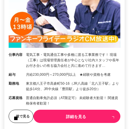
仕事内容
電気工事・電気通信工事や多種に渡る工事業務です！ 現場
（工事）は現場管理責任者が中心となり社内スタッフや長年
お付き合いの有る協力会社と共に進めて行きます…
給与
月給230,000円～270,000円以上 ★経験や資格を考慮
勤務地
東京都八王子市高倉町50-16（JR八高線「北八王子駅」より
徒歩14分、JR中央線「豊田駅」より徒歩20分）
応募資格
普通自動車免許必須（AT限定可） 未経験者大歓迎！ 関連資
格保有者歓迎！
詳細を見る
後で見る