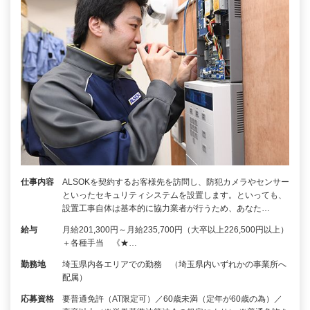
仕事内容
ALSOKを契約するお客様先を訪問し、防犯カメラやセンサー
といったセキュリティシステムを設置します。といっても、
設置工事自体は基本的に協力業者が行うため、あなた…
給与
月給201,300円～月給235,700円（大卒以上226,500円以上）
＋各種手当 《★…
勤務地
埼玉県内各エリアでの勤務 （埼玉県内いずれかの事業所へ
配属）
応募資格
要普通免許（AT限定可）／60歳未満（定年が60歳の為）／