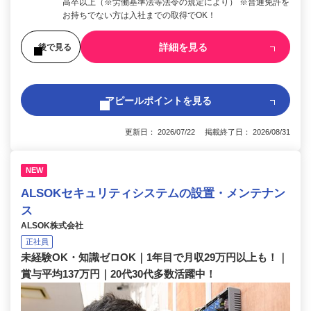
高卒以上（※労働基準法等法令の規定により） ※普通免許を
お持ちでない方は入社までの取得でOK！
詳細を見る
後で見る
アピールポイントを見る
更新日： 2026/07/22 掲載終了日： 2026/08/31
NEW
ALSOKセキュリティシステムの設置・メンテナン
ス
ALSOK株式会社
正社員
未経験OK・知識ゼロOK｜1年目で月収29万円以上も！｜
賞与平均137万円｜20代30代多数活躍中！