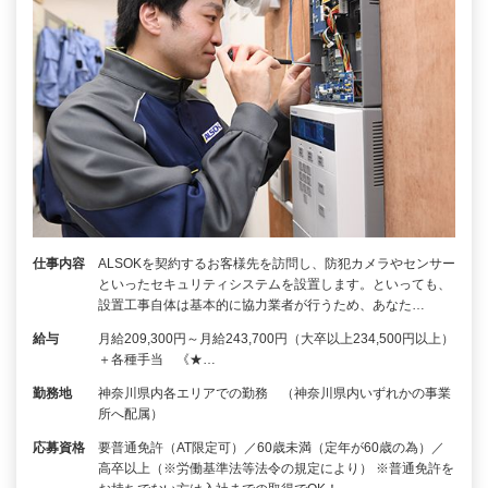
仕事内容
ALSOKを契約するお客様先を訪問し、防犯カメラやセンサー
といったセキュリティシステムを設置します。といっても、
設置工事自体は基本的に協力業者が行うため、あなた…
給与
月給209,300円～月給243,700円（大卒以上234,500円以上）
＋各種手当 《★…
勤務地
神奈川県内各エリアでの勤務 （神奈川県内いずれかの事業
所へ配属）
応募資格
要普通免許（AT限定可）／60歳未満（定年が60歳の為）／
高卒以上（※労働基準法等法令の規定により） ※普通免許を