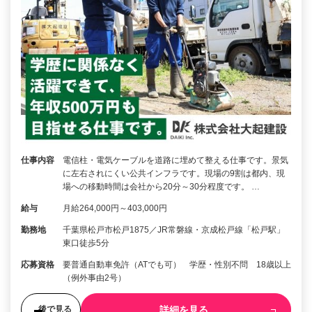
仕事内容
電信柱・電気ケーブルを道路に埋めて整える仕事です。景気
に左右されにくい公共インフラです。現場の9割は都内、現
場への移動時間は会社から20分～30分程度です。 …
給与
月給264,000円～403,000円
勤務地
千葉県松戸市松戸1875／JR常磐線・京成松戸線「松戸駅」
東口徒歩5分
応募資格
要普通自動車免許（ATでも可） 学歴・性別不問 18歳以上
（例外事由2号）
詳細を見る
後で見る