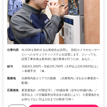
仕事内容
ALSOKを契約するお客様先を訪問し、防犯カメラやセンサー
といったセキュリティシステムを設置します。といっても、
設置工事自体は基本的に協力業者が行うため、あなた…
給与
月給201,300円～月給235,700円（大卒以上226,500円以上）
＋各種手当 《★…
勤務地
兵庫県内各エリアでの勤務 （兵庫県内いずれかの事業所へ
配属）
応募資格
要普通免許（AT限定可）／60歳未満（定年が60歳の為）／
高卒以上（※労働基準法等法令の規定により） ※普通免許を
お持ちでない方は入社までの取得でOK！