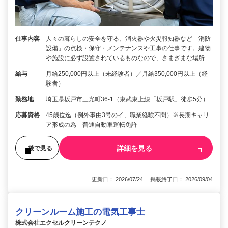
仕事内容
人々の暮らしの安全を守る、消火器や火災報知器など「消防
設備」の点検・保守・メンテナンスや工事の仕事です。建物
や施設に必ず設置されているものなので、さまざまな場所…
給与
月給250,000円以上（未経験者）／月給350,000円以上（経
験者）
勤務地
埼玉県坂戸市三光町36-1（東武東上線「坂戸駅」徒歩5分）
応募資格
45歳位迄（例外事由3号のイ、職業経験不問）※長期キャリ
ア形成の為 普通自動車運転免許
詳細を見る
後で見る
更新日： 2026/07/24 掲載終了日： 2026/09/04
クリーンルーム施工の電気工事士
株式会社エクセルクリーンテクノ