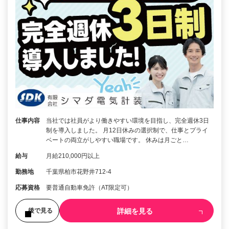
仕事内容
当社では社員がより働きやすい環境を目指し、完全週休3日
制を導入しました。 月12日休みの選択制で、仕事とプライ
ベートの両立がしやすい職場です。 休みは月ごと…
給与
月給210,000円以上
勤務地
千葉県柏市花野井712-4
応募資格
要普通自動車免許（AT限定可）
詳細を見る
後で見る