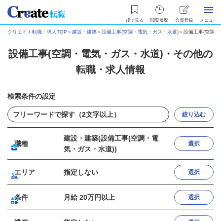
後で見る
閲覧履歴
会員登録
メニュー
クリエイト転職・求人TOP
＞
建設・建築
＞
設備工事(空調・電気・ガス・水道)
＞
設備工事(空調
設備工事(空調・電気・ガス・水道)・その他の
転職・求人情報
検索条件の設定
絞り込む
建設・建築(設備工事(空調・電
職種
選択
気・ガス・水道))
エリア
指定しない
選択
条件
月給 20万円以上
選択