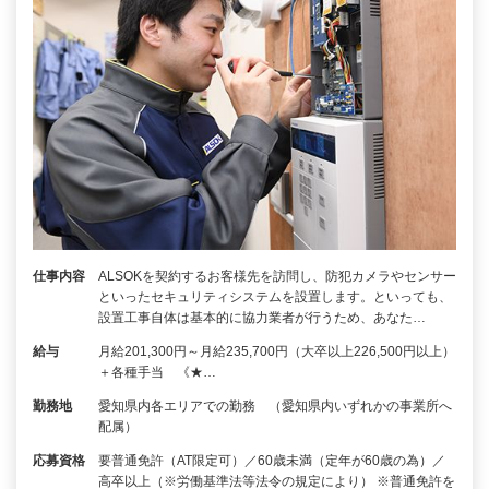
仕事内容
ALSOKを契約するお客様先を訪問し、防犯カメラやセンサー
といったセキュリティシステムを設置します。といっても、
設置工事自体は基本的に協力業者が行うため、あなた…
給与
月給201,300円～月給235,700円（大卒以上226,500円以上）
＋各種手当 《★…
勤務地
愛知県内各エリアでの勤務 （愛知県内いずれかの事業所へ
配属）
応募資格
要普通免許（AT限定可）／60歳未満（定年が60歳の為）／
高卒以上（※労働基準法等法令の規定により） ※普通免許を