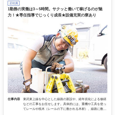
正社員
1勤務の実働は3～5時間。サクッと働いて稼げるのが魅
力！★専任指導でじっくり成長★設備充実の寮あり
仕事内容
東武東上線を中心とした線路の新設や、経年劣化による修繕
などの工事をお任せします。具体的には、重機や工具を使っ
てレールや枕木（レールの下に敷かれる木材）、線路に敷…