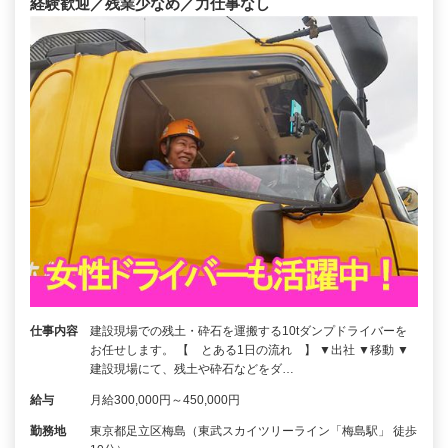
経験歓迎／残業少なめ／力仕事なし
仕事内容
建設現場での残土・砕石を運搬する10tダンプドライバーを
お任せします。 【 とある1日の流れ 】 ▼出社 ▼移動 ▼
建設現場にて、残土や砕石などをダ…
給与
月給300,000円～450,000円
勤務地
東京都足立区梅島（東武スカイツリーライン「梅島駅」 徒歩