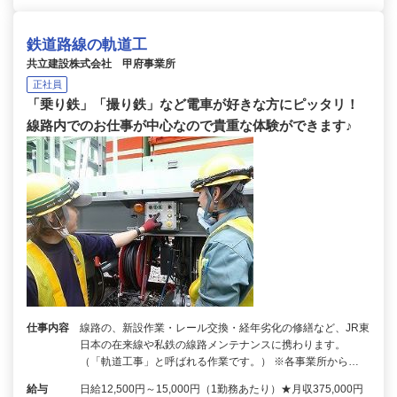
鉄道路線の軌道工
共立建設株式会社 甲府事業所
正社員
「乗り鉄」「撮り鉄」など電車が好きな方にピッタリ！
線路内でのお仕事が中心なので貴重な体験ができます♪
仕事内容
線路の、新設作業・レール交換・経年劣化の修繕など、JR東
日本の在来線や私鉄の線路メンテナンスに携わります。
（「軌道工事」と呼ばれる作業です。） ※各事業所から…
給与
日給12,500円～15,000円（1勤務あたり）★月収375,000円