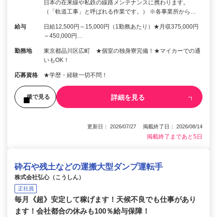
日本の在来線や私鉄の線路メンテナンスに携わります。
（「軌道工事」と呼ばれる作業です。） ※各事業所から…
給与
日給12,500円～15,000円（1勤務あたり）★月収375,000円
～450,000円…
勤務地
東京都品川区広町 ★個室の独身寮完備！★マイカーでの通
いもOK！
応募資格
★学歴・経験一切不問！
詳細を見る
後で見る
更新日： 2026/07/27 掲載終了日： 2026/08/14
掲載終了まであと5日
砕石や残土などの運搬大型ダンプ運転手
株式会社弘心（こうしん）
正社員
毎月《超》安定して稼げます！天候不良でも仕事があり
ます！会社都合の休みも100％給与保障！