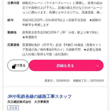
仕事内容
移動式クレーン（ラフタークレーン）に乗務し、鉄骨の組み
立てや資材の上げ下ろし、設備の据え付けなどのオペレーシ
ョンに携わります。高層ビルやスタジアム、高速道路、橋…
給与
月給192,222円～224,802円以上＋別途手当支給 ★経験や
年齢等を考慮します
勤務地
群馬県太田市吉沢町1059-7（JR「小俣」駅より車で9分）
★車通勤可
応募資格
普通運転免許（AT不可）必須 【年齢】44歳迄（長期キャリ
ア形成の為／例外事由3号のイ）※経験不問 ★必要な資格
は入社後に取得も可能（会社負担）
詳細を見る
後で見る
更新日： 2026/05/15 掲載終了日： 2027/03/19
JRや私鉄各線の線路工事スタッフ
共立建設株式会社 大月事業所
正社員