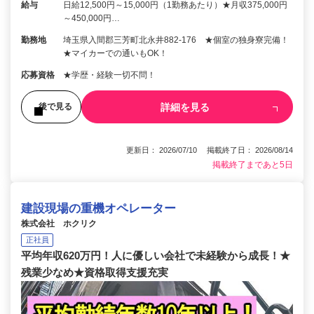
給与
日給12,500円～15,000円（1勤務あたり）★月収375,000円
～450,000円…
勤務地
埼玉県入間郡三芳町北永井882-176 ★個室の独身寮完備！
★マイカーでの通いもOK！
応募資格
★学歴・経験一切不問！
詳細を見る
後で見る
更新日： 2026/07/10 掲載終了日： 2026/08/14
掲載終了まであと5日
建設現場の重機オペレーター
株式会社 ホクリク
正社員
平均年収620万円！人に優しい会社で未経験から成長！★
残業少なめ★資格取得支援充実