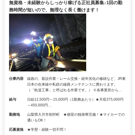
無資格・未経験からしっかり稼げる正社員募集♪1回の勤
務時間が短いので、無理なく長く働けます！
仕事内容
線路の、新設作業・レール交換・経年劣化の修繕など、JR東
日本の在来線や私鉄の線路メンテナンスに携わります。
（「軌道工事」と呼ばれる作業です。） ※各事業所から…
給与
日給12,500円～15,000円（1勤務あたり）★月収375,000円
～450,000円…
勤務地
山梨県大月市初狩町 ★個室の独身寮完備！★マイカーでの
通いもOK！
応募資格
★学歴・経験一切不問！