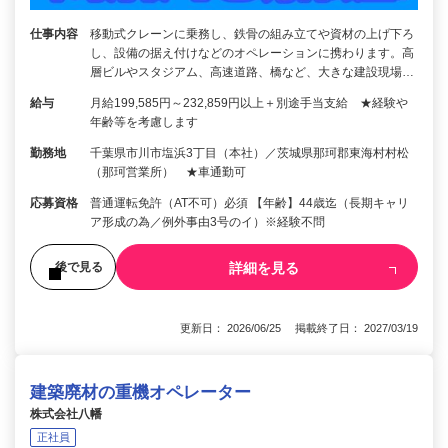
仕事内容
移動式クレーンに乗務し、鉄骨の組み立てや資材の上げ下ろ
し、設備の据え付けなどのオペレーションに携わります。高
層ビルやスタジアム、高速道路、橋など、大きな建設現場…
給与
月給199,585円～232,859円以上＋別途手当支給 ★経験や
年齢等を考慮します
勤務地
千葉県市川市塩浜3丁目（本社）／茨城県那珂郡東海村村松
（那珂営業所） ★車通勤可
応募資格
普通運転免許（AT不可）必須 【年齢】44歳迄（長期キャリ
ア形成の為／例外事由3号のイ）※経験不問
詳細を見る
後で見る
更新日： 2026/06/25 掲載終了日： 2027/03/19
建築廃材の重機オペレーター
株式会社八幡
正社員