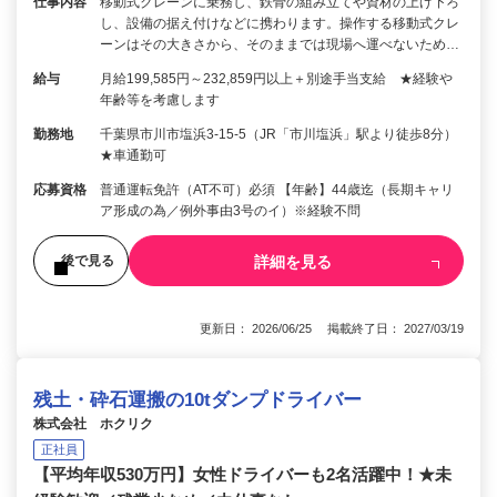
仕事内容
移動式クレーンに乗務し、鉄骨の組み立てや資材の上げ下ろ
し、設備の据え付けなどに携わります。操作する移動式クレ
ーンはその大きさから、そのままでは現場へ運べないため…
給与
月給199,585円～232,859円以上＋別途手当支給 ★経験や
年齢等を考慮します
勤務地
千葉県市川市塩浜3-15-5（JR「市川塩浜」駅より徒歩8分）
★車通勤可
応募資格
普通運転免許（AT不可）必須 【年齢】44歳迄（長期キャリ
ア形成の為／例外事由3号のイ）※経験不問
詳細を見る
後で見る
更新日： 2026/06/25 掲載終了日： 2027/03/19
残土・砕石運搬の10tダンプドライバー
株式会社 ホクリク
正社員
【平均年収530万円】女性ドライバーも2名活躍中！★未