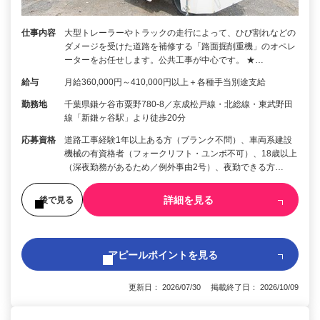
仕事内容
大型トレーラーやトラックの走行によって、ひび割れなどの
ダメージを受けた道路を補修する「路面掘削重機」のオペレ
ーターをお任せします。公共工事が中心です。 ★…
給与
月給360,000円～410,000円以上＋各種手当別途支給
勤務地
千葉県鎌ケ谷市粟野780-8／京成松戸線・北総線・東武野田
線「新鎌ヶ谷駅」より徒歩20分
応募資格
道路工事経験1年以上ある方（ブランク不問）、車両系建設
機械の有資格者（フォークリフト・ユンボ不可）、18歳以上
（深夜勤務があるため／例外事由2号）、夜勤できる方…
詳細を見る
後で見る
アピールポイントを見る
更新日： 2026/07/30 掲載終了日： 2026/10/09