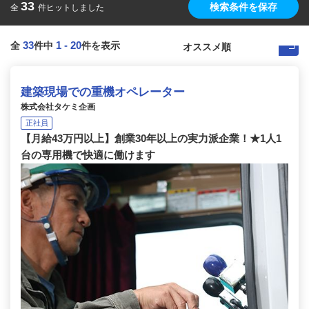
33
検索条件を保存
全
件ヒットしました
33
1
-
20
全
件中
件を表示
建築現場での重機オペレーター
株式会社タケミ企画
正社員
【月給43万円以上】創業30年以上の実力派企業！★1人1
台の専用機で快適に働けます