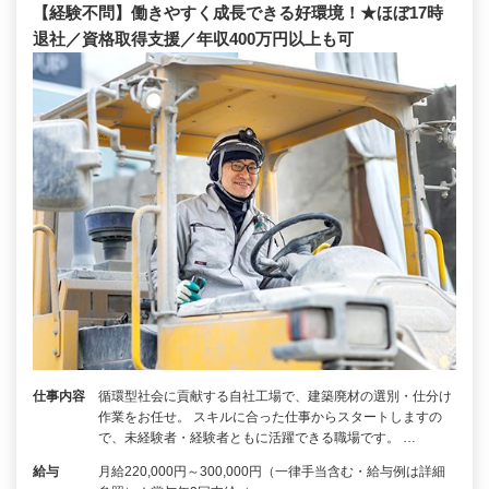
【経験不問】働きやすく成長できる好環境！★ほぼ17時
退社／資格取得支援／年収400万円以上も可
仕事内容
循環型社会に貢献する自社工場で、建築廃材の選別・仕分け
作業をお任せ。 スキルに合った仕事からスタートしますの
で、未経験者・経験者ともに活躍できる職場です。 …
給与
月給220,000円～300,000円（一律手当含む・給与例は詳細