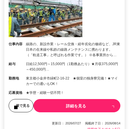
仕事内容
線路の、新設作業・レール交換・経年劣化の修繕など、JR東
日本の在来線や私鉄の線路メンテナンスに携わります。
（「軌道工事」と呼ばれる作業です。） ※各事業所から…
給与
日給12,500円～15,000円（1勤務あたり）★月収375,000円
～450,000円…
勤務地
東京都小金井市緑町2-16-22 ★個室の独身寮完備！★マイ
カーでの通いもOK！
応募資格
★学歴・経験一切不問！
詳細を見る
後で見る
更新日： 2026/07/27 掲載終了日： 2026/08/14