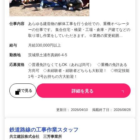
仕事内容
あらゆる建造物の解体工事を行う会社での、重機オペレータ
ーの仕事です。 集合住宅・橋梁・工場・倉庫・戸建てなどの
取り壊し作業をしていただきます。 ※業務の変更範囲…
給与
月給330,000円以上
勤務地
茨城県土浦市真鍋6-4-5
応募資格
◇普通免許なくてもOK（あれば尚可） ◇重機の免許ある
方尚可 ◇未経験者・経験者どちらも大歓迎！ ◇特定技能
1号・2号お持ちの方大歓迎！
詳細を見る
後で見る
更新日： 2026/04/10 掲載終了日： 2026/08/28
鉄道路線の工事作業スタッフ
共立建設株式会社 三芳事業所