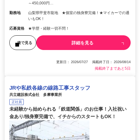
～450,000円…
勤務地
山梨県甲斐市龍地 ★個室の独身寮完備！★マイカーでの通
いもOK！
応募資格
★学歴・経験一切不問！
詳細を見る
後で見る
更新日： 2026/07/27 掲載終了日： 2026/08/14
掲載終了まであと5日
JRや私鉄各線の線路工事スタッフ
共立建設株式会社 多摩事業所
正社員
未経験から始められる「鉄道関係」のお仕事！入社祝い
金あり/独身寮完備で、イチからのスタートもOK！