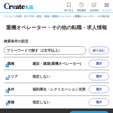
後で見る
閲覧履歴
会員登録
メニュー
クリエイト転職・求人TOP
＞
建設・建築
＞
重機オペレーター
＞
重機オペレーター・その他の転職
重機オペレーター・その他の転職・求人情報
検索条件の設定
絞り込む
職種
建設・建築(重機オペレーター)
選択
エリア
指定しない
選択
条件
福利厚生・レクリエーション充実
選択
業種
指定しない
選択