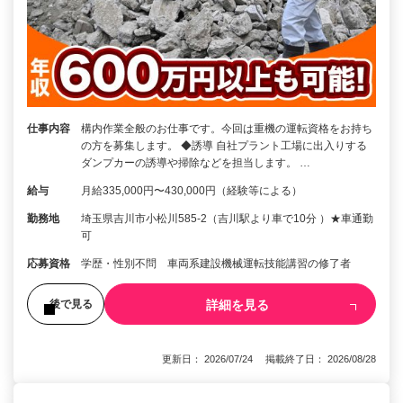
仕事内容
構内作業全般のお仕事です。今回は重機の運転資格をお持ち
の方を募集します。 ◆誘導 自社プラント工場に出入りする
ダンプカーの誘導や掃除などを担当します。 …
給与
月給335,000円〜430,000円（経験等による）
勤務地
埼玉県吉川市小松川585-2（吉川駅より車で10分 ）★車通勤
可
応募資格
学歴・性別不問 車両系建設機械運転技能講習の修了者
詳細を見る
後で見る
更新日： 2026/07/24 掲載終了日： 2026/08/28