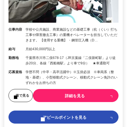
仕事内容
学校や公共施設、商業施設などの基礎工事（杭（くい）打ち
工事や障害撤去工事）の重機オペレーターを担当していただ
きます。 【使用する重機】 ・鋼管圧入機（D…
給与
月給430,000円以上
勤務地
千葉県市川市二俣678-17（JR京葉線「二俣新町駅」より徒
歩20分、各線「西船橋駅」より車で9分） ★車通勤可
応募資格
学歴不問（中卒・高卒活躍中）※玉掛必須 ※車両系（整
地・基礎）、小型移動式クレーン、移動式クレーン免許のい
ずれかをお持ちの方
詳細を見る
後で見る
アピールポイントを見る