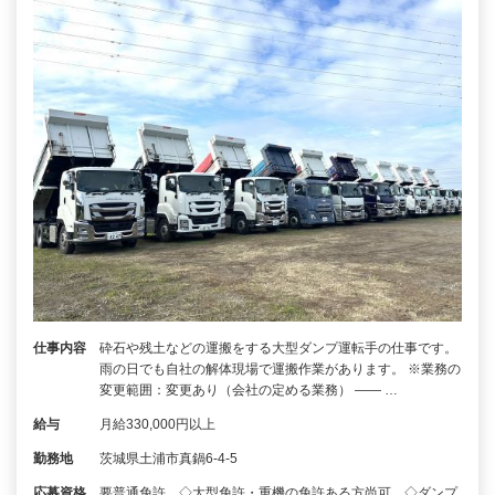
仕事内容
砕石や残土などの運搬をする大型ダンプ運転手の仕事です。
雨の日でも自社の解体現場で運搬作業があります。 ※業務の
変更範囲：変更あり（会社の定める業務） ―― …
給与
月給330,000円以上
勤務地
茨城県土浦市真鍋6-4-5
応募資格
要普通免許 ◇大型免許・重機の免許ある方尚可 ◇ダンプ