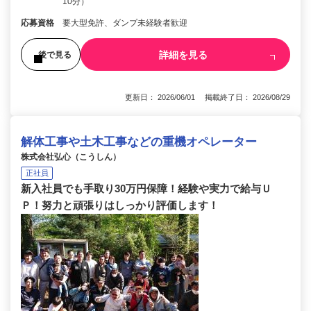
10分）
応募資格
要大型免許、ダンプ未経験者歓迎
詳細を見る
後で見る
更新日： 2026/06/01 掲載終了日： 2026/08/29
解体工事や土木工事などの重機オペレーター
株式会社弘心（こうしん）
正社員
新入社員でも手取り30万円保障！経験や実力で給与Ｕ
Ｐ！努力と頑張りはしっかり評価します！