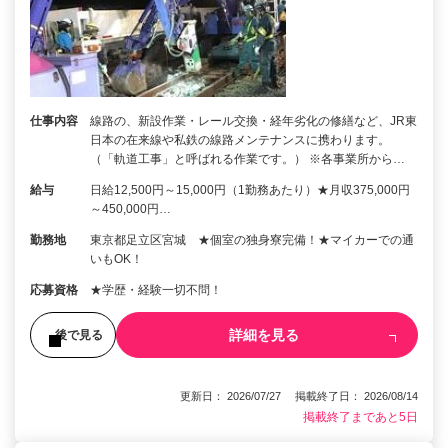
仕事内容
線路の、新設作業・レール交換・経年劣化の修繕など、JR東
日本の在来線や私鉄の線路メンテナンスに携わります。
（「軌道工事」と呼ばれる作業です。） ※各事業所から…
給与
日給12,500円～15,000円（1勤務あたり）★月収375,000円
～450,000円…
勤務地
東京都足立区宮城 ★個室の独身寮完備！★マイカーでの通
いもOK！
応募資格
★学歴・経験一切不問！
詳細を見る
後で見る
更新日： 2026/07/27 掲載終了日： 2026/08/14
掲載終了まであと5日