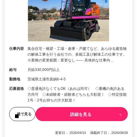
仕事内容
集合住宅・橋梁・工場・倉庫・戸建てなど、あらゆる建造物
の解体工事を行う会社での、多能工及び解体工の仕事です。
※業務の変更範囲：変更なし ―― 具体的な仕事内…
給与
月給330,000円以上
勤務地
茨城県土浦市真鍋6-4-5
応募資格
◇普通免許なくてもOK（あれば尚可） ◇重機の免許ある
方尚可 ◇未経験者・経験者どちらも大歓迎！ ◇特定技能
1号・2号お持ちの方大歓迎！
詳細を見る
後で見る
更新日： 2026/04/10 掲載終了日： 2026/08/28