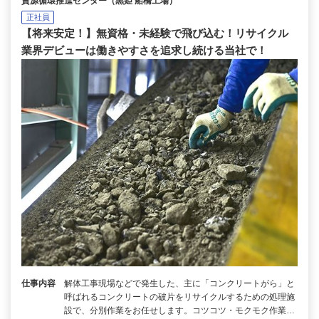
資源循環推進センター（黒姫 船橋工場）
正社員
【将来安定！】無資格・未経験で飛び込む！リサイクル
業界デビューは働きやすさを追求し続ける当社で！
仕事内容
解体工事現場などで発生した、主に「コンクリートがら」と
呼ばれるコンクリートの破片をリサイクルするための処理施
設で、分別作業をお任せします。コツコツ・モクモク作業…