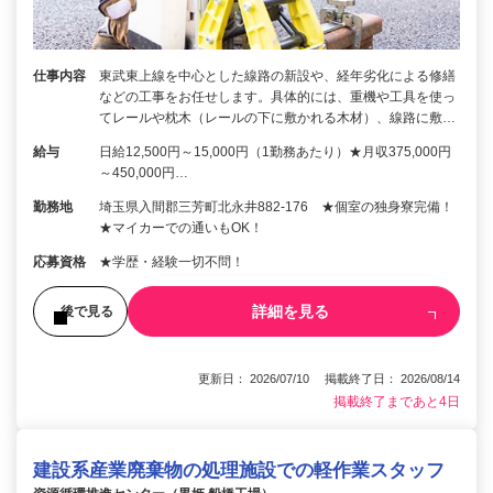
仕事内容
東武東上線を中心とした線路の新設や、経年劣化による修繕
などの工事をお任せします。具体的には、重機や工具を使っ
てレールや枕木（レールの下に敷かれる木材）、線路に敷…
給与
日給12,500円～15,000円（1勤務あたり）★月収375,000円
～450,000円…
勤務地
埼玉県入間郡三芳町北永井882-176 ★個室の独身寮完備！
★マイカーでの通いもOK！
応募資格
★学歴・経験一切不問！
詳細を見る
後で見る
更新日： 2026/07/10 掲載終了日： 2026/08/14
掲載終了まであと4日
建設系産業廃棄物の処理施設での軽作業スタッフ