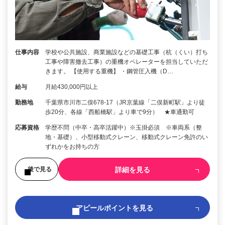
仕事内容
学校や公共施設、商業施設などの基礎工事（杭（くい）打ち
工事や障害撤去工事）の重機オペレーターを担当していただ
きます。 【使用する重機】 ・鋼管圧入機（D…
給与
月給430,000円以上
勤務地
千葉県市川市二俣678-17（JR京葉線「二俣新町駅」より徒
歩20分、各線「西船橋駅」より車で9分） ★車通勤可
応募資格
学歴不問（中卒・高卒活躍中）※玉掛必須 ※車両系（整
地・基礎）、小型移動式クレーン、移動式クレーン免許のい
ずれかをお持ちの方
詳細を見る
後で見る
アピールポイントを見る