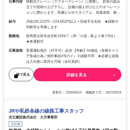
仕事内容
移動式クレーン（ラフタークレーン）に乗務し、鉄骨の組み
立てや資材の上げ下ろし、設備の据え付けなどのオペレーシ
ョンに携わります。高層ビルやスタジアム、高速道路、橋…
給与
月給192,222円～224,802円以上＋別途手当支給 ★経験や
年齢等を考慮します
勤務地
群馬県太田市吉沢町1059-7（JR「小俣」駅より車で9分）
★車通勤可
応募資格
普通運転免許（AT不可）必須 【年齢】44歳迄（長期キャリ
ア形成の為／例外事由3号のイ）※経験不問 ★必要な資格
は入社後に取得も可能（会社負担）
詳細を見る
後で見る
更新日： 2026/05/15 掲載終了日： 2027/03/19
JRや私鉄各線の線路工事スタッフ
共立建設株式会社 大月事業所
正社員