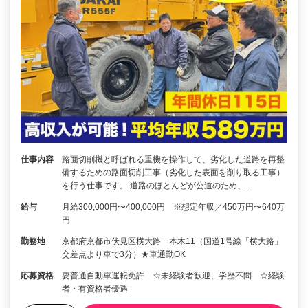
仕事内容
路面切削機と呼ばれる重機を操作して、劣化した道路を再整
備するための路面切削工事（劣化した表面を削り取る工事）
を行う仕事です。 道路のほとんどが公道のため、…
給与
月給300,000円〜400,000円 ※想定年収／450万円〜640万
円
勤務地
京都府京都市伏見区横大路一本木11（国道1号線「横大路」
交差点より車で3分）★車通勤OK
応募資格
要普通自動車運転免許 ☆未経験者歓迎、学歴不問 ☆経験
者・有資格者優遇