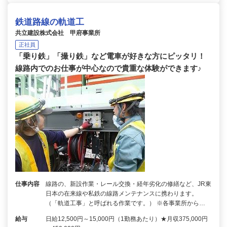
鉄道路線の軌道工
共立建設株式会社 甲府事業所
正社員
「乗り鉄」「撮り鉄」など電車が好きな方にピッタリ！
線路内でのお仕事が中心なので貴重な体験ができます♪
仕事内容
線路の、新設作業・レール交換・経年劣化の修繕など、JR東
日本の在来線や私鉄の線路メンテナンスに携わります。
（「軌道工事」と呼ばれる作業です。） ※各事業所から…
給与
日給12,500円～15,000円（1勤務あたり）★月収375,000円