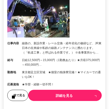
仕事内容
線路の、新設作業・レール交換・経年劣化の修繕など、JR東
日本の在来線や私鉄の線路メンテナンスに携わります。
（「軌道工事」と呼ばれる作業です。） ※各事業所から…
給与
日給12,500円～15,000円（1勤務あたり）★月収375,000円
～450,000円…
勤務地
東京都足立区宮城 ★個室の独身寮完備！★マイカーでの通
いもOK！
応募資格
★学歴・経験一切不問！
詳細を見る
後で見る