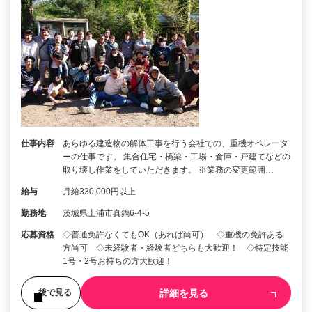
仕事内容
あらゆる建造物の解体工事を行う会社での、重機オペレータ
ーの仕事です。 集合住宅・橋梁・工場・倉庫・戸建てなどの
取り壊し作業をしていただきます。 ※業務の変更範囲…
給与
月給330,000円以上
勤務地
茨城県土浦市真鍋6-4-5
応募資格
◇普通免許なくてもOK（あれば尚可） ◇重機の免許ある
方尚可 ◇未経験者・経験者どちらも大歓迎！ ◇特定技能
1号・2号お持ちの方大歓迎！
詳細を見る
後で見る