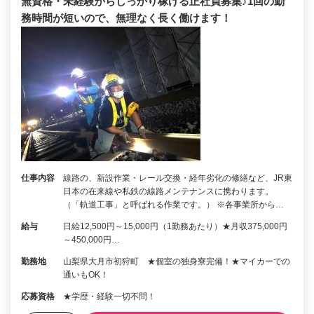
無資格・未経験からしっかり稼げる正社員募集♪1回の勤
務時間が短いので、無理なく長く働けます！
仕事内容
線路の、新設作業・レール交換・経年劣化の修繕など、JR東
日本の在来線や私鉄の線路メンテナンスに携わります。
（「軌道工事」と呼ばれる作業です。） ※各事業所から…
給与
日給12,500円～15,000円（1勤務あたり）★月収375,000円
～450,000円…
勤務地
山梨県大月市初狩町 ★個室の独身寮完備！★マイカーでの
通いもOK！
応募資格
★学歴・経験一切不問！