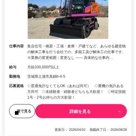
仕事内容
集合住宅・橋梁・工場・倉庫・戸建てなど、あらゆる建造物
の解体工事を行う会社での、多能工及び解体工の仕事です。
※業務の変更範囲：変更なし ―― 具体的な仕事内…
給与
月給330,000円以上
勤務地
茨城県土浦市真鍋6-4-5
応募資格
◇普通免許なくてもOK（あれば尚可） ◇重機の免許ある
方尚可 ◇未経験者・経験者どちらも大歓迎！ ◇特定技能
1号・2号お持ちの方大歓迎！
詳細を見る
後で見る
更新日： 2026/04/10 掲載終了日： 2026/08/28