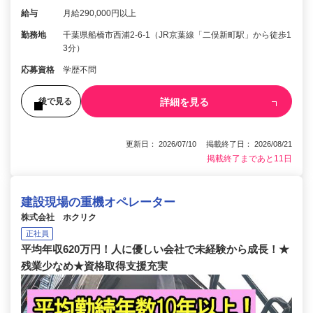
給与
月給290,000円以上
勤務地
千葉県船橋市西浦2-6-1（JR京葉線「二俣新町駅」から徒歩1
3分）
応募資格
学歴不問
詳細を見る
後で見る
更新日： 2026/07/10 掲載終了日： 2026/08/21
掲載終了まであと11日
建設現場の重機オペレーター
株式会社 ホクリク
正社員
平均年収620万円！人に優しい会社で未経験から成長！★
残業少なめ★資格取得支援充実