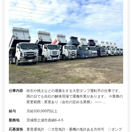
仕事内容
砕石や残土などの運搬をする大型ダンプ運転手の仕事です。
雨の日でも自社の解体現場で運搬作業があります。 ※業務の
変更範囲：変更あり（会社の定める業務） ―― …
給与
月給330,000円以上
勤務地
茨城県土浦市真鍋6-4-5
応募資格
要普通免許 ◇大型免許・重機の免許ある方尚可 ◇ダンプ