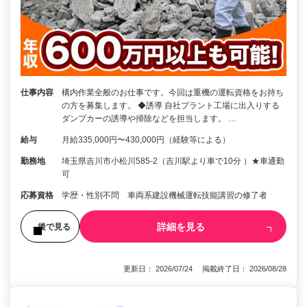
仕事内容
構内作業全般のお仕事です。今回は重機の運転資格をお持ち
の方を募集します。 ◆誘導 自社プラント工場に出入りする
ダンプカーの誘導や掃除などを担当します。 …
給与
月給335,000円〜430,000円（経験等による）
勤務地
埼玉県吉川市小松川585-2（吉川駅より車で10分 ）★車通勤
可
応募資格
学歴・性別不問 車両系建設機械運転技能講習の修了者
詳細を見る
後で見る
更新日： 2026/07/24 掲載終了日： 2026/08/28