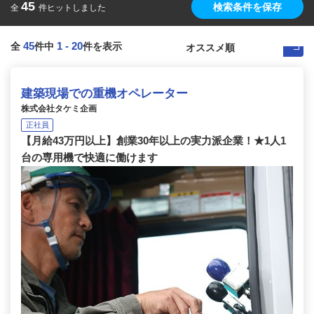
45
検索条件を保存
全
件ヒットしました
45
1
-
20
全
件中
件を表示
建築現場での重機オペレーター
株式会社タケミ企画
正社員
【月給43万円以上】創業30年以上の実力派企業！★1人1
台の専用機で快適に働けます