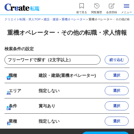
後で見る
閲覧履歴
会員登録
メニュー
クリエイト転職・求人TOP
＞
建設・建築
＞
重機オペレーター
＞
重機オペレーター・その他の転職
重機オペレーター・その他の転職・求人情報
検索条件の設定
絞り込む
職種
建設・建築(重機オペレーター)
選択
エリア
指定しない
選択
条件
賞与あり
選択
業種
指定しない
選択