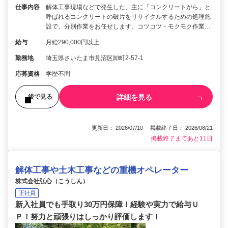
仕事内容
解体工事現場などで発生した、主に「コンクリートがら」と
呼ばれるコンクリートの破片をリサイクルするための処理施
設で、分別作業をお任せします。コツコツ・モクモク作業…
給与
月給290,000円以上
勤務地
埼玉県さいたま市見沼区卸町2-57-1
応募資格
学歴不問
詳細を見る
後で見る
更新日： 2026/07/10 掲載終了日： 2026/08/21
掲載終了まであと11日
解体工事や土木工事などの重機オペレーター
株式会社弘心（こうしん）
正社員
新入社員でも手取り30万円保障！経験や実力で給与Ｕ
Ｐ！努力と頑張りはしっかり評価します！