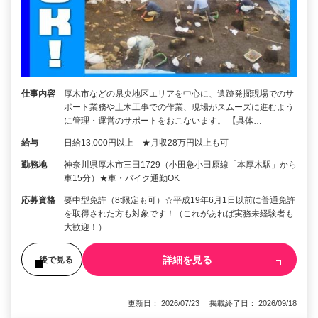
仕事内容
厚木市などの県央地区エリアを中心に、遺跡発掘現場でのサ
ポート業務や土木工事での作業、現場がスムーズに進むよう
に管理・運営のサポートをおこないます。 【具体…
給与
日給13,000円以上 ★月収28万円以上も可
勤務地
神奈川県厚木市三田1729（小田急小田原線「本厚木駅」から
車15分）★車・バイク通勤OK
応募資格
要中型免許（8t限定も可）☆平成19年6月1日以前に普通免許
を取得された方も対象です！（これがあれば実務未経験者も
大歓迎！）
詳細を見る
後で見る
更新日： 2026/07/23 掲載終了日： 2026/09/18