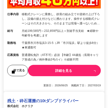
仕事内容
移動式クレーンに乗務し、鉄骨の組み立てや資材の上げ下ろ
し、設備の据え付けなどに携わります。操作する移動式クレ
ーンはその大きさから、そのままでは現場へ運べないため…
給与
月給199,585円～232,859円以上＋別途手当支給 ★経験や
年齢等を考慮します
勤務地
千葉県市川市塩浜3-15-5（JR「市川塩浜」駅より徒歩8分）
★車通勤可
応募資格
普通運転免許（AT不可）必須 【年齢】44歳迄（長期キャリ
ア形成の為／例外事由3号のイ）※経験不問
詳細を見る
後で見る
更新日： 2026/06/25 掲載終了日： 2027/03/19
残土・砕石運搬の10tダンプドライバー
株式会社 ホクリク