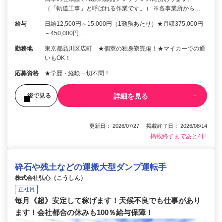
（「軌道工事」と呼ばれる作業です。） ※各事業所から…
給与
日給12,500円～15,000円（1勤務あたり）★月収375,000円
～450,000円…
勤務地
東京都品川区広町 ★個室の独身寮完備！★マイカーでの通
いもOK！
応募資格
★学歴・経験一切不問！
詳細を見る
後で見る
更新日： 2026/07/27 掲載終了日： 2026/08/14
掲載終了まであと4日
砕石や残土などの運搬大型ダンプ運転手
株式会社弘心（こうしん）
正社員
毎月《超》安定して稼げます！天候不良でも仕事があり
ます！会社都合の休みも100％給与保障！