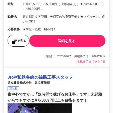
給与
日給12,500円～15,000円（1勤務あたり）★月収375,000円
～450,000円…
勤務地
東京都足立区花畑 ★個室の独身寮完備！★マイカーでの通
いもOK！
応募資格
★学歴・経験一切不問！
詳細を見る
後で見る
更新日： 2026/07/27 掲載終了日： 2026/08/14
掲載終了まであと4日
JRや私鉄各線の線路工事スタッフ
共立建設株式会社 足立事業所
正社員
夜中心ですが…「短時間で稼げるお仕事」です！未経験
からでもすぐに月収30万円以上も目指せます！