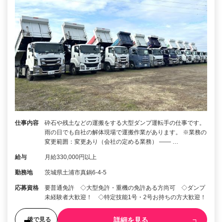
仕事内容
砕石や残土などの運搬をする大型ダンプ運転手の仕事です。
雨の日でも自社の解体現場で運搬作業があります。 ※業務の
変更範囲：変更あり（会社の定める業務） ―― …
給与
月給330,000円以上
勤務地
茨城県土浦市真鍋6-4-5
応募資格
要普通免許 ◇大型免許・重機の免許ある方尚可 ◇ダンプ
未経験者大歓迎！ ◇特定技能1号・2号お持ちの方大歓迎！
詳細を見る
後で見る