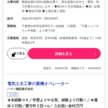
仕事内容
業績好調のSDGs貢献企業で、再生資源の仕分け・選別・加
工作業をお任せします！ ◆賞与4ヶ月分実績あり ◆高い定着
率 ◆週休2日制 ◆上場企業と直取…
給与
月給230,000円～300,000円
勤務地
千葉県白井市谷田935-3／北総線「小室駅」「千葉ニュータ
ウン中央駅」より車で5分
応募資格
資格・性別不問 定年60歳（再雇用制度有／65歳まで）※例
外事由1号
詳細を見る
後で見る
更新日： 2026/07/30 掲載終了日： 2026/09/26
電気土木工事の重機オペレーター
ハマノ建設株式会社
正社員
★未経験ＯＫ／学歴よりやる気、経験より行動！／★週
休２日制／賞与年２回＋α／ 入社祝い金65万円