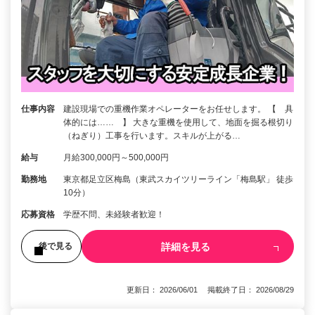
仕事内容
建設現場での重機作業オペレーターをお任せします。 【 具
体的には…… 】 大きな重機を使用して、地面を掘る根切り
（ねぎり）工事を行います。スキルが上がる…
給与
月給300,000円～500,000円
勤務地
東京都足立区梅島（東武スカイツリーライン「梅島駅」 徒歩
10分）
応募資格
学歴不問、未経験者歓迎！
詳細を見る
後で見る
更新日： 2026/06/01 掲載終了日： 2026/08/29