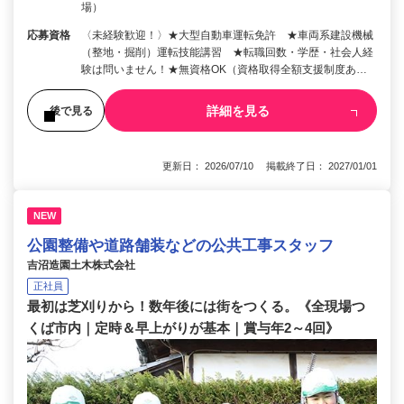
場）
応募資格
〈未経験歓迎！〉★大型自動車運転免許 ★車両系建設機械
（整地・掘削）運転技能講習 ★転職回数・学歴・社会人経
験は問いません！★無資格OK（資格取得全額支援制度あ…
詳細を見る
後で見る
更新日： 2026/07/10 掲載終了日： 2027/01/01
NEW
公園整備や道路舗装などの公共工事スタッフ
吉沼造園土木株式会社
正社員
最初は芝刈りから！数年後には街をつくる。《全現場つ
くば市内｜定時＆早上がりが基本｜賞与年2～4回》