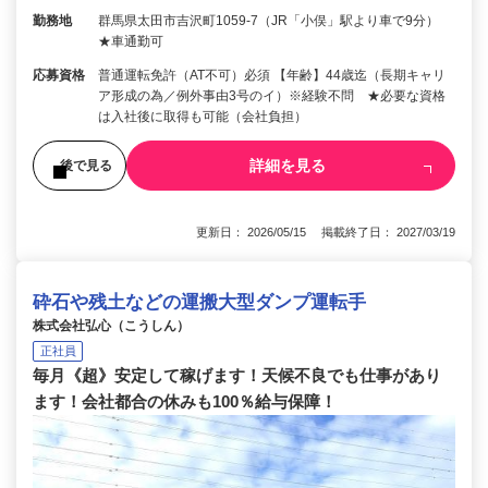
勤務地
群馬県太田市吉沢町1059-7（JR「小俣」駅より車で9分）
★車通勤可
応募資格
普通運転免許（AT不可）必須 【年齢】44歳迄（長期キャリ
ア形成の為／例外事由3号のイ）※経験不問 ★必要な資格
は入社後に取得も可能（会社負担）
詳細を見る
後で見る
更新日： 2026/05/15 掲載終了日： 2027/03/19
砕石や残土などの運搬大型ダンプ運転手
株式会社弘心（こうしん）
正社員
毎月《超》安定して稼げます！天候不良でも仕事があり
ます！会社都合の休みも100％給与保障！