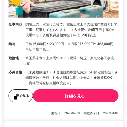
仕事内容
関電工の一次請け会社で、電気土木工事の現場作業員として
工事に従事してもらいます。 ＜入社祝い金65万円｜都心の
現場中心｜資格取得全額負担｜年に120日以上…
給与
日給15,000円〜23,000円 ※月収315,000円〜483,000円
※初年度年収…
勤務地
埼玉県志木市上宗岡5-18-3（現場／埼玉・東京の各工事現
場）
応募資格
〈未経験歓迎！〉★普通自動車運転免許（AT限定要相談）★
転職回数・学歴・社会人経験は問いません！★無資格OK
（資格取得全額支援制度あり）
詳細を見る
後で見る
更新日： 2026/07/10 掲載終了日： 2027/01/01