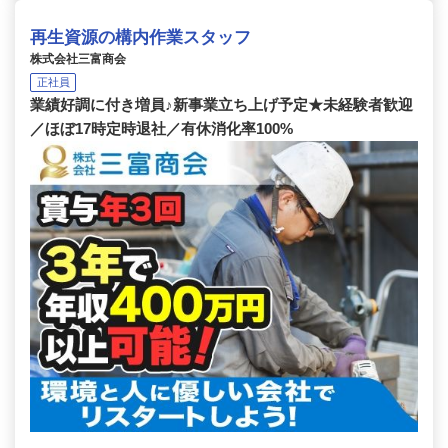
再生資源の構内作業スタッフ
株式会社三富商会
正社員
業績好調に付き増員♪新事業立ち上げ予定★未経験者歓迎
／ほぼ17時定時退社／有休消化率100%