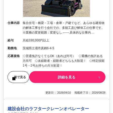
仕事内容
集合住宅・橋梁・工場・倉庫・戸建てなど、あらゆる建造物
の解体工事を行う会社での、多能工及び解体工の仕事です。
※業務の変更範囲：変更なし ―― 具体的な仕事内…
給与
月給330,000円以上
勤務地
茨城県土浦市真鍋6-4-5
応募資格
◇普通免許なくてもOK（あれば尚可） ◇重機の免許ある
方尚可 ◇未経験者・経験者どちらも大歓迎！ ◇特定技能
1号・2号お持ちの方大歓迎！
詳細を見る
後で見る
更新日： 2026/04/10 掲載終了日： 2026/08/28
建設会社のラフタークレーンオペレーター