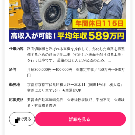
仕事内容
路面切削機と呼ばれる重機を操作して、劣化した道路を再整
備するための路面切削工事（劣化した表面を削り取る工事）
を行う仕事です。 道路のほとんどが公道のため、…
給与
月給300,000円〜400,000円 ※想定年収／450万円〜640万
円
勤務地
京都府京都市伏見区横大路一本木11（国道1号線「横大路」
交差点より車で3分）★車通勤OK
応募資格
要普通自動車運転免許 ☆未経験者歓迎、学歴不問 ☆経験
者・有資格者優遇
詳細を見る
後で見る