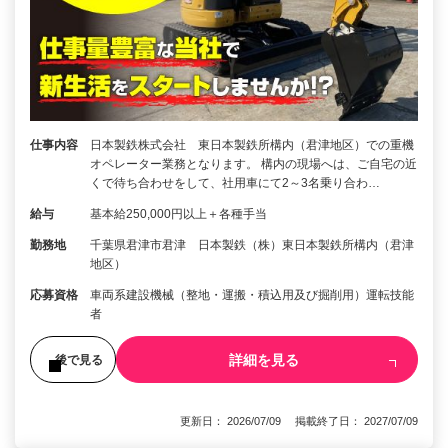
仕事内容
日本製鉄株式会社 東日本製鉄所構内（君津地区）での重機
オペレーター業務となります。 構内の現場へは、ご自宅の近
くで待ち合わせをして、社用車にて2～3名乗り合わ…
給与
基本給250,000円以上＋各種手当
勤務地
千葉県君津市君津 日本製鉄（株）東日本製鉄所構内（君津
地区）
応募資格
車両系建設機械（整地・運搬・積込用及び掘削用）運転技能
者
詳細を見る
後で見る
更新日： 2026/07/09 掲載終了日： 2027/07/09