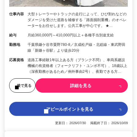
仕事内容
大型トレーラーやトラックの走行によって、ひび割れなどの
ダメージを受けた道路を補修する「路面掘削重機」のオペレ
ーターをお任せします。公共工事が中心です。 ★…
給与
月給360,000円～410,000円以上＋各種手当別途支給
勤務地
千葉県鎌ケ谷市粟野780-8／京成松戸線・北総線・東武野田
線「新鎌ヶ谷駅」より徒歩20分
応募資格
道路工事経験1年以上ある方（ブランク不問）、車両系建設
機械の有資格者（フォークリフト・ユンボ不可）、18歳以上
（深夜勤務があるため／例外事由2号）、夜勤できる方…
詳細を見る
後で見る
アピールポイントを見る
更新日： 2026/07/30 掲載終了日： 2026/10/09