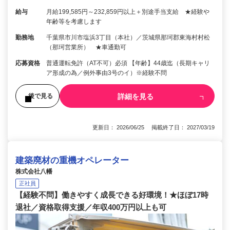
給与
月給199,585円～232,859円以上＋別途手当支給 ★経験や
年齢等を考慮します
勤務地
千葉県市川市塩浜3丁目（本社）／茨城県那珂郡東海村村松
（那珂営業所） ★車通勤可
応募資格
普通運転免許（AT不可）必須 【年齢】44歳迄（長期キャリ
ア形成の為／例外事由3号のイ）※経験不問
詳細を見る
後で見る
更新日： 2026/06/25 掲載終了日： 2027/03/19
建築廃材の重機オペレーター
株式会社八幡
正社員
【経験不問】働きやすく成長できる好環境！★ほぼ17時
退社／資格取得支援／年収400万円以上も可