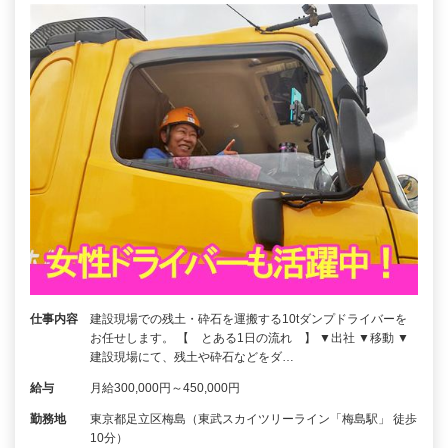
仕事内容
建設現場での残土・砕石を運搬する10tダンプドライバーを
お任せします。 【 とある1日の流れ 】 ▼出社 ▼移動 ▼
建設現場にて、残土や砕石などをダ…
給与
月給300,000円～450,000円
勤務地
東京都足立区梅島（東武スカイツリーライン「梅島駅」 徒歩
10分）