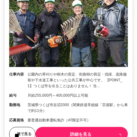
仕事内容
公園内の草刈りや樹木の剪定、街路樹の剪定・伐採、道路舗
装や下水道工事といった公共工事が中心です。 【POINT_
1】つくば市を出ることはありません！ 当…
給与
月給255,000円～400,000円以上可能
勤務地
茨城県つくば市吉沼2000（関東鉄道常総線「宗道駅」から車
で約11分）
応募資格
要普通自動車運転免許（AT限定不可）
詳細を見る
後で見る