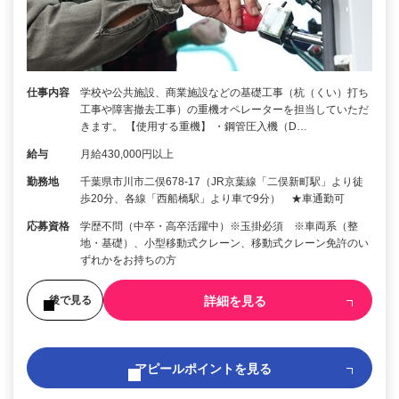
仕事内容
学校や公共施設、商業施設などの基礎工事（杭（くい）打ち
工事や障害撤去工事）の重機オペレーターを担当していただ
きます。 【使用する重機】 ・鋼管圧入機（D…
給与
月給430,000円以上
勤務地
千葉県市川市二俣678-17（JR京葉線「二俣新町駅」より徒
歩20分、各線「西船橋駅」より車で9分） ★車通勤可
応募資格
学歴不問（中卒・高卒活躍中）※玉掛必須 ※車両系（整
地・基礎）、小型移動式クレーン、移動式クレーン免許のい
ずれかをお持ちの方
詳細を見る
後で見る
アピールポイントを見る