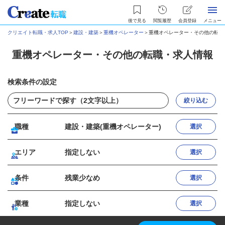
後で見る
閲覧履歴
会員登録
メニュー
クリエイト転職・求人TOP
＞
建設・建築
＞
重機オペレーター
＞
重機オペレーター・その他の転職
重機オペレーター・その他の転職・求人情報
検索条件の設定
絞り込む
職種
建設・建築(重機オペレーター)
選択
エリア
指定しない
選択
条件
残業少なめ
選択
業種
指定しない
選択