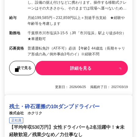
し、設備の据え付けなどに携わります。操作する移動式クレ
ーンはその大きさから、そのままでは現場へ運べないため…
給与
月給199,585円～232,859円以上＋別途手当支給 ★経験や
年齢等を考慮します
勤務地
千葉県市川市塩浜3-15-5（JR「市川塩浜」駅より徒歩8分）
★車通勤可
応募資格
普通運転免許（AT不可）必須 【年齢】44歳迄（長期キャリ
ア形成の為／例外事由3号のイ）※経験不問
詳細を見る
後で見る
更新日： 2026/06/25 掲載終了日： 2027/03/19
残土・砕石運搬の10tダンプドライバー
株式会社 ホクリク
正社員
【平均年収530万円】女性ドライバーも2名活躍中！★未
経験歓迎／残業少なめ／力仕事なし