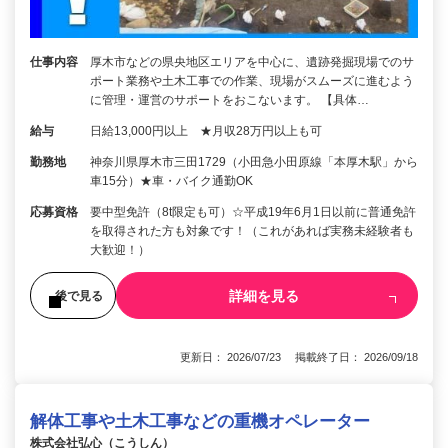
仕事内容
厚木市などの県央地区エリアを中心に、遺跡発掘現場でのサ
ポート業務や土木工事での作業、現場がスムーズに進むよう
に管理・運営のサポートをおこないます。 【具体…
給与
日給13,000円以上 ★月収28万円以上も可
勤務地
神奈川県厚木市三田1729（小田急小田原線「本厚木駅」から
車15分）★車・バイク通勤OK
応募資格
要中型免許（8t限定も可）☆平成19年6月1日以前に普通免許
を取得された方も対象です！（これがあれば実務未経験者も
大歓迎！）
詳細を見る
後で見る
更新日： 2026/07/23 掲載終了日： 2026/09/18
解体工事や土木工事などの重機オペレーター
株式会社弘心（こうしん）