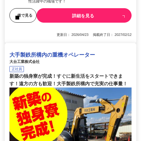
性活躍中の職場です！
詳細を見る
後で見る
更新日： 2026/04/23 掲載終了日： 2027/02/12
大手製鉄所構内の重機オペレーター
大台工業株式会社
正社員
新築の独身寮が完成！すぐに新生活をスタートできま
す！遠方の方も歓迎！大手製鉄所構内で充実の仕事量！