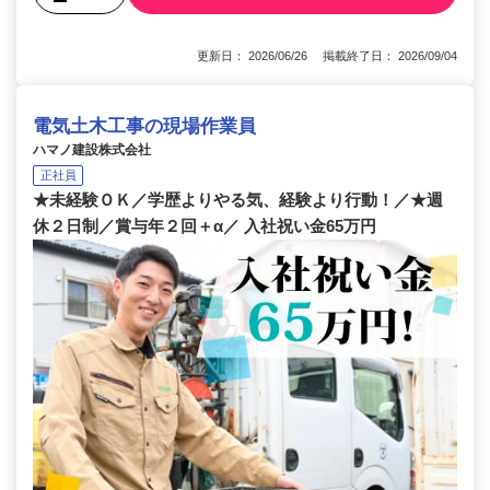
更新日： 2026/06/26 掲載終了日： 2026/09/04
電気土木工事の現場作業員
ハマノ建設株式会社
正社員
★未経験ＯＫ／学歴よりやる気、経験より行動！／★週
休２日制／賞与年２回＋α／ 入社祝い金65万円