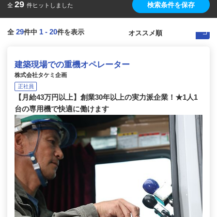
29
検索条件を保存
全
件ヒットしました
29
1
-
20
全
件中
件を表示
建築現場での重機オペレーター
株式会社タケミ企画
正社員
【月給43万円以上】創業30年以上の実力派企業！★1人1
台の専用機で快適に働けます