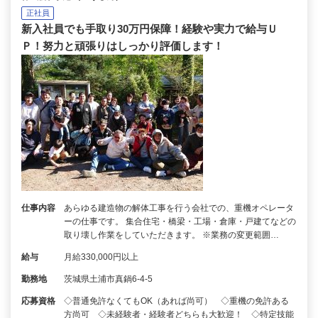
正社員
新入社員でも手取り30万円保障！経験や実力で給与Ｕ
Ｐ！努力と頑張りはしっかり評価します！
仕事内容
あらゆる建造物の解体工事を行う会社での、重機オペレータ
ーの仕事です。 集合住宅・橋梁・工場・倉庫・戸建てなどの
取り壊し作業をしていただきます。 ※業務の変更範囲…
給与
月給330,000円以上
勤務地
茨城県土浦市真鍋6-4-5
応募資格
◇普通免許なくてもOK（あれば尚可） ◇重機の免許ある
方尚可 ◇未経験者・経験者どちらも大歓迎！ ◇特定技能