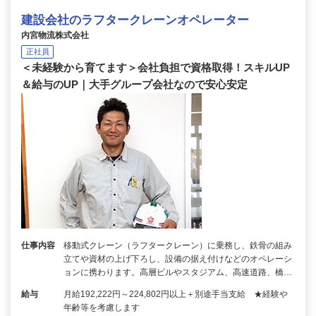
建設会社のラフタークレーンオペレーター
内宮物流株式会社
正社員
＜未経験から育てます＞会社負担で資格取得！スキルUP
＆給与のUP｜大手グループ会社なので安心安定
仕事内容
移動式クレーン（ラフタークレーン）に乗務し、鉄骨の組み
立てや資材の上げ下ろし、設備の据え付けなどのオペレーシ
ョンに携わります。高層ビルやスタジアム、高速道路、橋…
給与
月給192,222円～224,802円以上＋別途手当支給 ★経験や
年齢等を考慮します