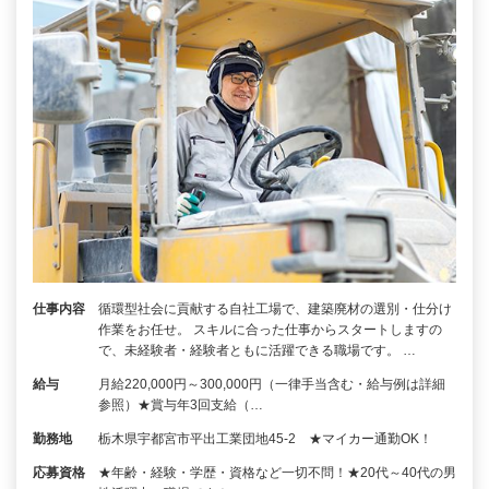
仕事内容
循環型社会に貢献する自社工場で、建築廃材の選別・仕分け
作業をお任せ。 スキルに合った仕事からスタートしますの
で、未経験者・経験者ともに活躍できる職場です。 …
給与
月給220,000円～300,000円（一律手当含む・給与例は詳細
参照）★賞与年3回支給（…
勤務地
栃木県宇都宮市平出工業団地45-2 ★マイカー通勤OK！
応募資格
★年齢・経験・学歴・資格など一切不問！★20代～40代の男