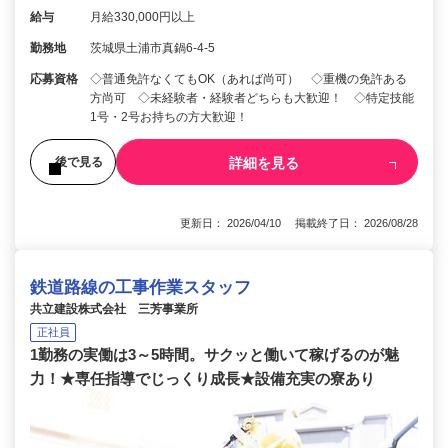
給与
月給330,000円以上
勤務地
茨城県土浦市真鍋6-4-5
応募資格
◇普通免許なくてもOK（あれば尚可） ◇重機の免許ある
方尚可 ◇未経験者・経験者どちらも大歓迎！ ◇特定技能
1号・2号お持ちの方大歓迎！
詳細を見る
後で見る
更新日： 2026/04/10 掲載終了日： 2026/08/28
鉄道路線の工事作業スタッフ
共立建設株式会社 三芳事業所
正社員
1勤務の実働は3～5時間。サクッと働いて稼げるのが魅
力！★専任指導でじっくり成長★設備充実の寮あり