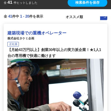
41
検索条件を保存
全
件ヒットしました
41
1
-
20
全
件中
件を表示
建築現場での重機オペレーター
株式会社タケミ企画
正社員
【月給43万円以上】創業30年以上の実力派企業！★1人1
台の専用機で快適に働けます