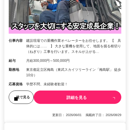
仕事内容
建設現場での重機作業オペレーターをお任せします。 【 具
体的には…… 】 大きな重機を使用して、地面を掘る根切り
（ねぎり）工事を行います。スキルが上がる…
給与
月給300,000円～500,000円
勤務地
東京都足立区梅島（東武スカイツリーライン「梅島駅」 徒歩
10分）
応募資格
学歴不問、未経験者歓迎！
詳細を見る
後で見る
更新日： 2026/06/01 掲載終了日： 2026/08/29