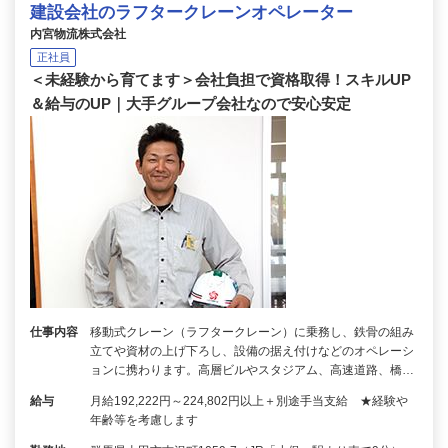
建設会社のラフタークレーンオペレーター
内宮物流株式会社
正社員
＜未経験から育てます＞会社負担で資格取得！スキルUP
＆給与のUP｜大手グループ会社なので安心安定
仕事内容
移動式クレーン（ラフタークレーン）に乗務し、鉄骨の組み
立てや資材の上げ下ろし、設備の据え付けなどのオペレーシ
ョンに携わります。高層ビルやスタジアム、高速道路、橋…
給与
月給192,222円～224,802円以上＋別途手当支給 ★経験や
年齢等を考慮します