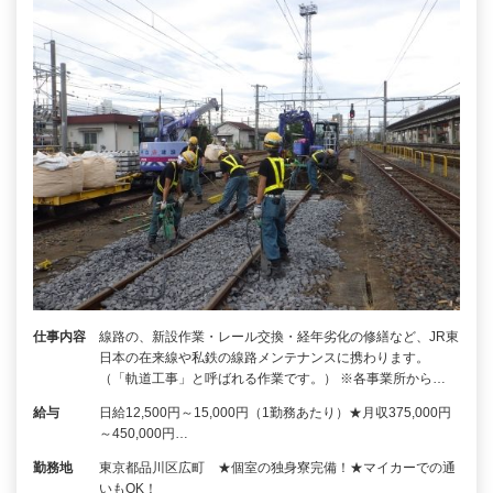
仕事内容
線路の、新設作業・レール交換・経年劣化の修繕など、JR東
日本の在来線や私鉄の線路メンテナンスに携わります。
（「軌道工事」と呼ばれる作業です。） ※各事業所から…
給与
日給12,500円～15,000円（1勤務あたり）★月収375,000円
～450,000円…
勤務地
東京都品川区広町 ★個室の独身寮完備！★マイカーでの通
いもOK！