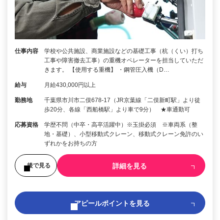
仕事内容
学校や公共施設、商業施設などの基礎工事（杭（くい）打ち
工事や障害撤去工事）の重機オペレーターを担当していただ
きます。 【使用する重機】 ・鋼管圧入機（D…
給与
月給430,000円以上
勤務地
千葉県市川市二俣678-17（JR京葉線「二俣新町駅」より徒
歩20分、各線「西船橋駅」より車で9分） ★車通勤可
応募資格
学歴不問（中卒・高卒活躍中）※玉掛必須 ※車両系（整
地・基礎）、小型移動式クレーン、移動式クレーン免許のい
ずれかをお持ちの方
詳細を見る
後で見る
アピールポイントを見る