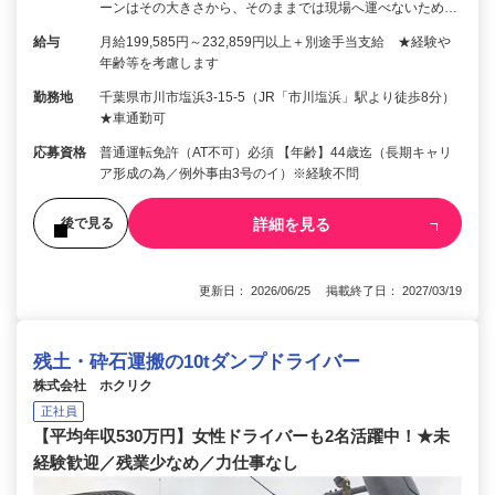
ーンはその大きさから、そのままでは現場へ運べないため…
給与
月給199,585円～232,859円以上＋別途手当支給 ★経験や
年齢等を考慮します
勤務地
千葉県市川市塩浜3-15-5（JR「市川塩浜」駅より徒歩8分）
★車通勤可
応募資格
普通運転免許（AT不可）必須 【年齢】44歳迄（長期キャリ
ア形成の為／例外事由3号のイ）※経験不問
詳細を見る
後で見る
更新日： 2026/06/25 掲載終了日： 2027/03/19
残土・砕石運搬の10tダンプドライバー
株式会社 ホクリク
正社員
【平均年収530万円】女性ドライバーも2名活躍中！★未
経験歓迎／残業少なめ／力仕事なし