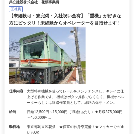
共立建設株式会社 花畑事業所
正社員
【未経験可・寮完備・入社祝い金有】「重機」が好きな
方にピッタリ！未経験からオペレーターを目指せます！
仕事内容
大型特殊機械を使ってレールをメンテナンスし、キレイに仕
上げる作業です。 機械はボタン操作でらくらく。機械オペレ
ーターもしくは線路作業員として、線路の保守・メン…
給与
日給12,500円～15,000円（1勤務あたり）★月収375,000円
～450,000円…
勤務地
東京都足立区花畑 ★個室の独身寮完備！★マイカーでの通
いもOK！