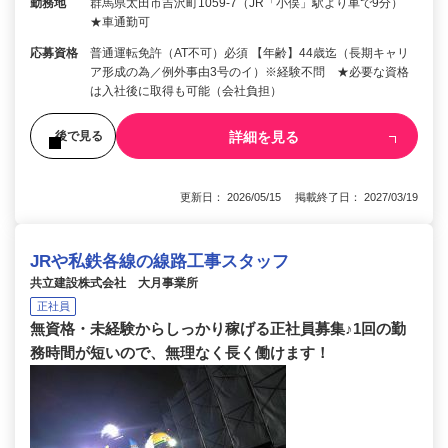
勤務地
群馬県太田市吉沢町1059-7（JR「小俣」駅より車で9分）
★車通勤可
応募資格
普通運転免許（AT不可）必須 【年齢】44歳迄（長期キャリ
ア形成の為／例外事由3号のイ）※経験不問 ★必要な資格
は入社後に取得も可能（会社負担）
詳細を見る
後で見る
更新日： 2026/05/15 掲載終了日： 2027/03/19
JRや私鉄各線の線路工事スタッフ
共立建設株式会社 大月事業所
正社員
無資格・未経験からしっかり稼げる正社員募集♪1回の勤
務時間が短いので、無理なく長く働けます！