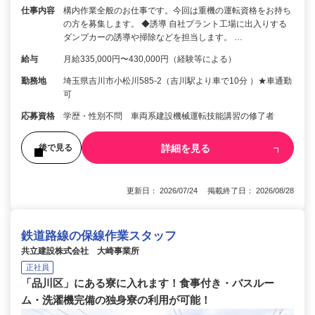
仕事内容
構内作業全般のお仕事です。今回は重機の運転資格をお持ち
の方を募集します。 ◆誘導 自社プラント工場に出入りする
ダンプカーの誘導や掃除などを担当します。 …
給与
月給335,000円〜430,000円（経験等による）
勤務地
埼玉県吉川市小松川585-2（吉川駅より車で10分 ）★車通勤
可
応募資格
学歴・性別不問 車両系建設機械運転技能講習の修了者
詳細を見る
後で見る
更新日： 2026/07/24 掲載終了日： 2026/08/28
鉄道路線の保線作業スタッフ
共立建設株式会社 大崎事業所
正社員
「品川区」にある寮に入れます！食事付き・バスルー
ム・洗濯機完備の独身寮の利用が可能！