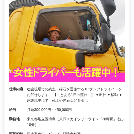
仕事内容
建設現場での残土・砕石を運搬する10tダンプドライバーを
お任せします。 【 とある1日の流れ 】 ▼出社 ▼移動 ▼
建設現場にて、残土や砕石などをダ…
給与
月給300,000円～450,000円
勤務地
東京都足立区梅島（東武スカイツリーライン「梅島駅」 徒歩
10分）