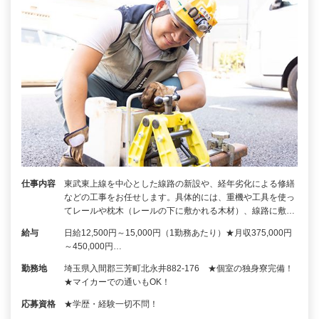
仕事内容
東武東上線を中心とした線路の新設や、経年劣化による修繕
などの工事をお任せします。具体的には、重機や工具を使っ
てレールや枕木（レールの下に敷かれる木材）、線路に敷…
給与
日給12,500円～15,000円（1勤務あたり）★月収375,000円
～450,000円…
勤務地
埼玉県入間郡三芳町北永井882-176 ★個室の独身寮完備！
★マイカーでの通いもOK！
応募資格
★学歴・経験一切不問！