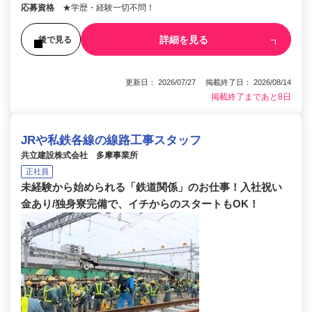
応募資格
★学歴・経験一切不問！
詳細を見る
後で見る
更新日： 2026/07/27 掲載終了日： 2026/08/14
掲載終了まであと8日
JRや私鉄各線の線路工事スタッフ
共立建設株式会社 多摩事業所
正社員
未経験から始められる「鉄道関係」のお仕事！入社祝い
金あり/独身寮完備で、イチからのスタートもOK！