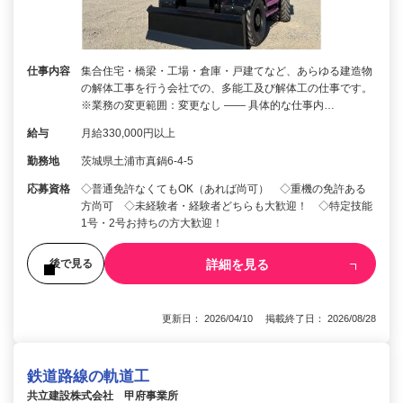
仕事内容
集合住宅・橋梁・工場・倉庫・戸建てなど、あらゆる建造物
の解体工事を行う会社での、多能工及び解体工の仕事です。
※業務の変更範囲：変更なし ―― 具体的な仕事内…
給与
月給330,000円以上
勤務地
茨城県土浦市真鍋6-4-5
応募資格
◇普通免許なくてもOK（あれば尚可） ◇重機の免許ある
方尚可 ◇未経験者・経験者どちらも大歓迎！ ◇特定技能
1号・2号お持ちの方大歓迎！
詳細を見る
後で見る
更新日： 2026/04/10 掲載終了日： 2026/08/28
鉄道路線の軌道工
共立建設株式会社 甲府事業所