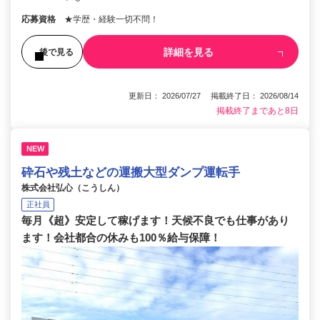
応募資格
★学歴・経験一切不問！
詳細を見る
後で見る
更新日： 2026/07/27 掲載終了日： 2026/08/14
掲載終了まであと8日
NEW
砕石や残土などの運搬大型ダンプ運転手
株式会社弘心（こうしん）
正社員
毎月《超》安定して稼げます！天候不良でも仕事があり
ます！会社都合の休みも100％給与保障！