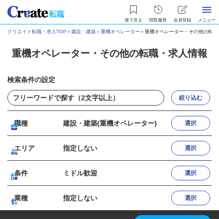
後で見る
閲覧履歴
会員登録
メニュー
クリエイト転職・求人TOP
＞
建設・建築
＞
重機オペレーター
＞
重機オペレーター・その他の転職
重機オペレーター・その他の転職・求人情報
検索条件の設定
絞り込む
職種
建設・建築(重機オペレーター)
選択
エリア
指定しない
選択
条件
ミドル歓迎
選択
業種
指定しない
選択