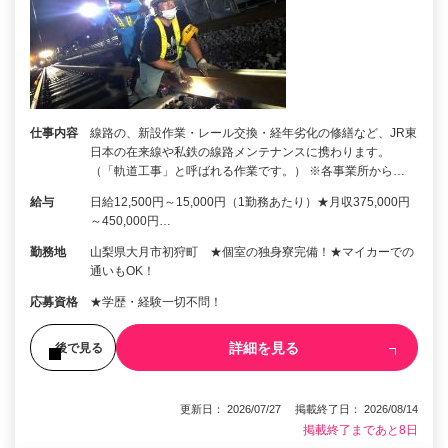
仕事内容
線路の、新設作業・レール交換・経年劣化の修繕など、JR東
日本の在来線や私鉄の線路メンテナンスに携わります。
（「軌道工事」と呼ばれる作業です。） ※各事業所から…
給与
日給12,500円～15,000円（1勤務あたり）★月収375,000円
～450,000円…
勤務地
山梨県大月市初狩町 ★個室の独身寮完備！★マイカーでの
通いもOK！
応募資格
★学歴・経験一切不問！
詳細を見る
後で見る
更新日： 2026/07/27 掲載終了日： 2026/08/14
掲載終了まであと8日