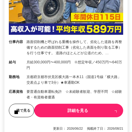
仕事内容
路面切削機と呼ばれる重機を操作して、劣化した道路を再整
備するための路面切削工事（劣化した表面を削り取る工事）
を行う仕事です。 道路のほとんどが公道のため、…
給与
月給300,000円〜400,000円 ※想定年収／450万円〜640万
円
勤務地
京都府京都市伏見区横大路一本木11（国道1号線「横大路」
交差点より車で3分）★車通勤OK
応募資格
要普通自動車運転免許 ☆未経験者歓迎、学歴不問 ☆経験
者・有資格者優遇
詳細を見る
後で見る
更新日： 2026/06/22 掲載終了日： 2026/08/21