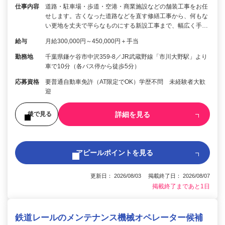
仕事内容
道路・駐車場・歩道・空港・商業施設などの舗装工事をお任
せします。古くなった道路などを直す修繕工事から、何もな
い更地を丈夫で平らなものにする新設工事まで、幅広く手…
給与
月給300,000円～450,000円＋手当
勤務地
千葉県鎌ケ谷市中沢359-8／JR武蔵野線「市川大野駅」より
車で10分（各バス停から徒歩5分）
応募資格
要普通自動車免許（AT限定でOK）学歴不問 未経験者大歓
迎
詳細を見る
後で見る
アピールポイントを見る
更新日： 2026/08/03 掲載終了日： 2026/08/07
掲載終了まであと1日
鉄道レールのメンテナンス機械オペレーター候補