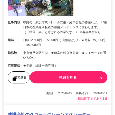
仕事内容
線路の、新設作業・レール交換・経年劣化の修繕など、JR東
日本の在来線や私鉄の線路メンテナンスに携わります。
（「軌道工事」と呼ばれる作業です。） ※各事業所から…
給与
日給12,500円～15,000円（1勤務あたり）★月収375,000円
～450,000円…
勤務地
東京都足立区宮城 ★個室の独身寮完備！★マイカーでの通
いもOK！
応募資格
★学歴・経験一切不問！
詳細を見る
後で見る
更新日： 2026/07/27 掲載終了日： 2026/08/14
掲載終了まであと8日
建設会社のクローラクレーンオペレーター