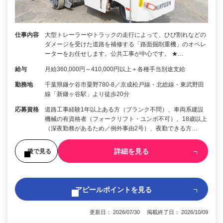
仕事内容
大型トレーラーやトラックの走行によって、ひび割れなどの
ダメージを受けた道路を補修する「路面掘削重機」のオペレ
ーターをお任せします。公共工事が中心です。 ★…
給与
月給360,000円～410,000円以上＋各種手当別途支給
勤務地
千葉県鎌ケ谷市粟野780-8／京成松戸線・北総線・東武野田
線「新鎌ヶ谷駅」より徒歩20分
応募資格
道路工事経験1年以上ある方（ブランク不問）、車両系建設
機械の有資格者（フォークリフト・ユンボ不可）、18歳以上
（深夜勤務があるため／例外事由2号）、夜勤できる方…
詳細を見る
後で見る
アピールポイントを見る
更新日： 2026/07/30 掲載終了日： 2026/10/09