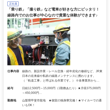
正社員
「乗り鉄」「撮り鉄」など電車が好きな方にピッタリ！
線路内でのお仕事が中心なので貴重な体験ができます♪
仕事内容
線路の、新設作業・レール交換・経年劣化の修繕など、JR東
日本の在来線や私鉄の線路メンテナンスに携わります。
（「軌道工事」と呼ばれる作業です。） ※各事業所から…
給与
日給12,500円～15,000円（1勤務あたり）★月収375,000円
～450,000円…
勤務地
山梨県甲斐市龍地 ★個室の独身寮完備！★マイカーでの通
いもOK！