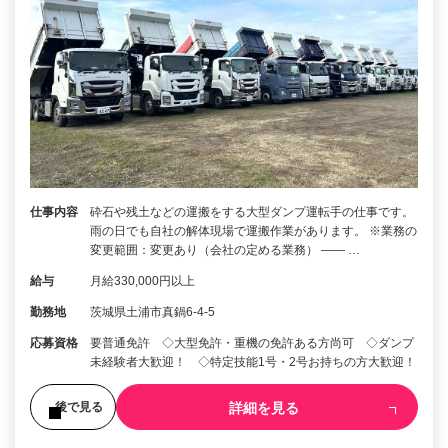
仕事内容
砕石や残土などの運搬をする大型ダンプ運転手の仕事です。
雨の日でも自社の解体現場で運搬作業があります。 ※業務の
変更範囲：変更あり（会社の定める業務） ―― …
給与
月給330,000円以上
勤務地
茨城県土浦市真鍋6-4-5
応募資格
要普通免許 ◇大型免許・重機の免許ある方尚可 ◇ダンプ
未経験者大歓迎！ ◇特定技能1号・2号お持ちの方大歓迎！
詳細を見る
後で見る