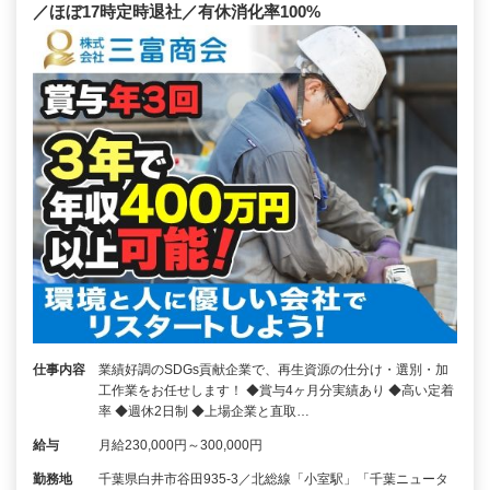
／ほぼ17時定時退社／有休消化率100%
仕事内容
業績好調のSDGs貢献企業で、再生資源の仕分け・選別・加
工作業をお任せします！ ◆賞与4ヶ月分実績あり ◆高い定着
率 ◆週休2日制 ◆上場企業と直取…
給与
月給230,000円～300,000円
勤務地
千葉県白井市谷田935-3／北総線「小室駅」「千葉ニュータ