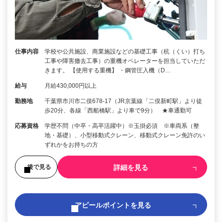
仕事内容
学校や公共施設、商業施設などの基礎工事（杭（くい）打ち
工事や障害撤去工事）の重機オペレーターを担当していただ
きます。 【使用する重機】 ・鋼管圧入機（D…
給与
月給430,000円以上
勤務地
千葉県市川市二俣678-17（JR京葉線「二俣新町駅」より徒
歩20分、各線「西船橋駅」より車で9分） ★車通勤可
応募資格
学歴不問（中卒・高卒活躍中）※玉掛必須 ※車両系（整
地・基礎）、小型移動式クレーン、移動式クレーン免許のい
ずれかをお持ちの方
詳細を見る
後で見る
アピールポイントを見る