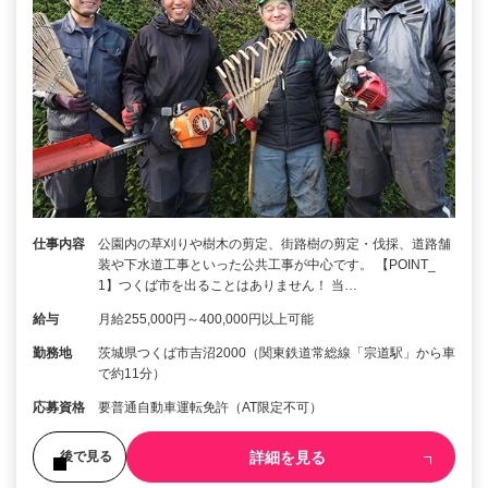
仕事内容
公園内の草刈りや樹木の剪定、街路樹の剪定・伐採、道路舗
装や下水道工事といった公共工事が中心です。 【POINT_
1】つくば市を出ることはありません！ 当…
給与
月給255,000円～400,000円以上可能
勤務地
茨城県つくば市吉沼2000（関東鉄道常総線「宗道駅」から車
で約11分）
応募資格
要普通自動車運転免許（AT限定不可）
詳細を見る
後で見る