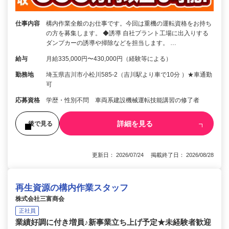
仕事内容
構内作業全般のお仕事です。今回は重機の運転資格をお持ち
の方を募集します。 ◆誘導 自社プラント工場に出入りする
ダンプカーの誘導や掃除などを担当します。 …
給与
月給335,000円〜430,000円（経験等による）
勤務地
埼玉県吉川市小松川585-2（吉川駅より車で10分 ）★車通勤
可
応募資格
学歴・性別不問 車両系建設機械運転技能講習の修了者
詳細を見る
後で見る
更新日： 2026/07/24 掲載終了日： 2026/08/28
再生資源の構内作業スタッフ
株式会社三富商会
正社員
業績好調に付き増員♪新事業立ち上げ予定★未経験者歓迎