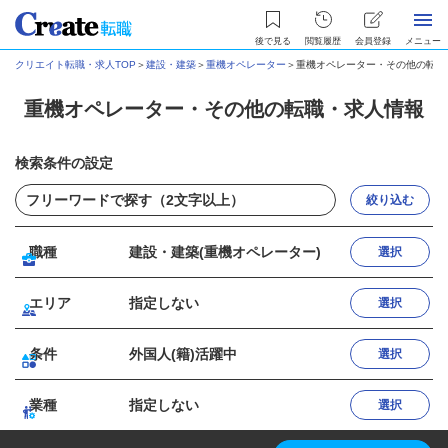
後で見る
閲覧履歴
会員登録
メニュー
クリエイト転職・求人TOP
＞
建設・建築
＞
重機オペレーター
＞
重機オペレーター・その他の転職
重機オペレーター・その他の転職・求人情報
検索条件の設定
絞り込む
職種
建設・建築(重機オペレーター)
選択
エリア
指定しない
選択
条件
外国人(籍)活躍中
選択
業種
指定しない
選択