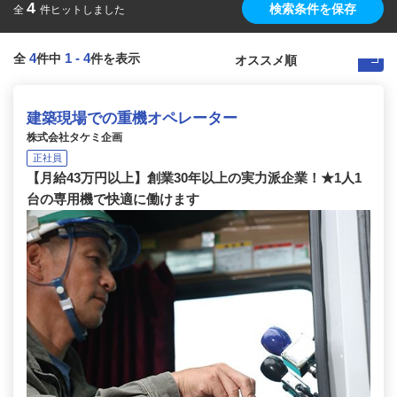
4
検索条件を保存
全
件ヒットしました
4
1
-
4
全
件中
件を表示
建築現場での重機オペレーター
株式会社タケミ企画
正社員
【月給43万円以上】創業30年以上の実力派企業！★1人1
台の専用機で快適に働けます