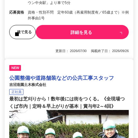
ウン中央駅」より車で5分
応募資格
資格・性別不問 定年60歳（再雇用制度有／65歳まで）※例
外事由1号
詳細を見る
後で見る
更新日： 2026/07/30 掲載終了日： 2026/09/26
NEW
公園整備や道路舗装などの公共工事スタッフ
吉沼造園土木株式会社
正社員
最初は芝刈りから！数年後には街をつくる。《全現場つ
くば市内｜定時＆早上がりが基本｜賞与年2～4回》